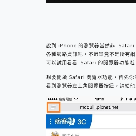
您的專屬AI 助手 Yoga Slim
realme 14 Pro 超硬
iPhone、Apple Watc
動靜皆宜「HUAWEI Fr
好玩好拍 vivo V50 ~ 口
25種洗烘模式一機搞定! Rob
說到 iPhone 的瀏覽器當然非 Safa
給 MSI Claw 系列電競掌機
B&O 精品級音響! Home+
各種網路資訊吧，不過畢竟不是所有網
2億 APO蔡司長焦神機降臨~ v
可以試用看看 Safari 的閱覽器功能啦
EaseUS Vocal Rem
3 個超值 MHN 飛人工具分享
想要開啟 Safari 閱覽器功能，
Locawhere AnyTo 
看到瀏覽器左上角閱覽器按鈕，請給他
小體積 40000mAh 超大
97.3% 恢復率，資料救援就是這麼
磁碟系統大風吹 有了 磁碟管理程式
全新 SONY Xperia 
Xiaomi 14 Ultra 開箱
vivo TWS 3e 真
MSI Claw 掌機專屬配件包 
人像旗艦 vivo V30 系