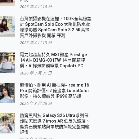
2026 年 4 月 16 日
要！
台灣製攝影機在這裡，100%全無線設
3 in 1可攜摺疊無線充電器 開箱 評測
計 SpotCam Solo Eco 太陽能防水雲
優質
端攝影機 SpotCam Solo 3 2.5K高畫
質戶外攝影機 開箱 評測
2026 年 4 月 13 日
 評測
電力超超超持久 MSI 微星 Prestige
14 AI+ D3MG-031TW 14吋 開箱評
價，AI輕薄商務筆電 Copilot+ PC
2026 年 3 月 31 日
到處走
超懂拍、耐用 AI 街拍機~ realme 16
 開箱 評測
Pro 開箱評價~ 2 億畫素 LumaColor
業界最好的資料救援軟體
影像、持久續航與 IP69K 高防護
2026 年 3 月 26 日
效能~
防窺黑科技 Galaxy S26 Ultra系列保
護貼怎麼選？imos AR 低反光玻璃、
藍寶石鏡頭貼與軍規防摔殼完整開箱
評價
機 vivo V30 Pro