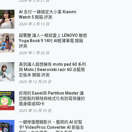
2026 年 3 月 21 日
AI 支付 一錶搞定大小事 Xiaomi
簡單
Watch 5 開箱 評測
2026 年 3 月 13 日
超驚艷 讓人一眼就愛上 LENOVO 聯想
Yoga Book 9 14吋 AI輕薄筆電 開箱
評測
2026 年 1 月 30 日
美到讓人超想擁有 moto pad 60 系列
與 Moto | Swarovski razr 60 冰藍限
定版本 開箱 評測
2025 年 12 月 29 日
好用的 EaseUS Partition Master 讓
您輕鬆的移除與格式化有防寫保護的
隨身碟或SD卡
2025 年 12 月 19 日
一鍵修復模糊影片、舊照的 AI 好幫
手! VideoProc Converter AI 新版全