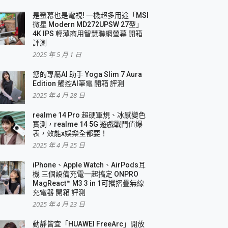
是螢幕也是電視! 一機超多用途「MSI
微星 Modern MD272UPSW 27型」
4K IPS 輕薄商用智慧聯網螢幕 開箱
評測
2025 年 5 月 1 日
您的專屬AI 助手 Yoga Slim 7 Aura
Edition 觸控AI筆電 開箱 評測
2025 年 4 月 28 日
realme 14 Pro 超硬軍規、冰感變色
實測，realme 14 5G 遊戲戰鬥值爆
表，效能x娛樂全都要！
2025 年 4 月 25 日
iPhone、Apple Watch、AirPods耳
機 三個設備充電一起搞定 ONPRO
MagReact™ M3 3 in 1可攜摺疊無線
充電器 開箱 評測
2025 年 4 月 23 日
動靜皆宜「HUAWEI FreeArc」開放