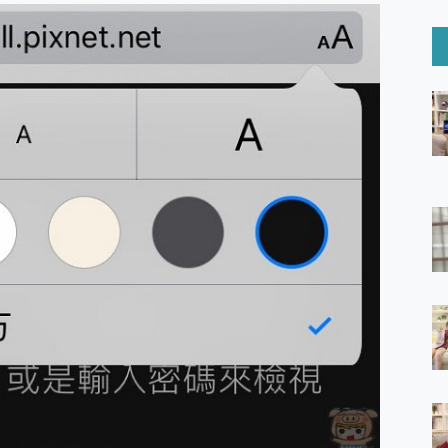
6 Ultra系列保護貼怎麼選？imos AR 低反光玻璃、藍寶石鏡頭
mi Watch 5 開箱 評測
O 聯想 Yoga Book 9 14吋 AI輕薄筆電 開箱 評測
60 系列 與 Moto | Swarovski razr 60 冰藍限定版本 開箱 評測
tion Master 讓您輕鬆的移除與格式化有防寫保護的隨身碟或SD卡
好幫手! VideoProc Converter AI 新版全解析 × 年末優惠
B藍牙音響 氛圍情境燈 我通通都要！ Starfish 2 幻彩膠囊投影
GravaStar Mercury K1 系列 異星機械鍵盤與 Mercury 
！MSI MPG 491CQP QD-OLED 超寬曲面電競螢幕，
證的防護來囉！ imos 首家導入 UL MCV 行銷宣告驗證的手機配件品牌
 爽爽帶回家 歡慶 EaseUS 21 週年到來，「Slogan 海報徵稿活動」
的 ONPRO MagReact MXs2 5000mAh薄型磁吸無線急速行
ON POCKET PRO 穿戴式智慧冷暖調溫裝置 開箱 評測
yGo全新升級，GO Fest 五折優惠嗨翻天！支援 iOS/Android！
 Pro 與 S25 Ultra 誰能滿足全場景拍攝需求？
in AI 智慧錄音膠囊~ 您的AI 秘書已上線 每月免費送你 300分鐘轉
囉！AGI亞奇雷 AI・Gaming・創作儲存方案登場，趕快來AGI亞奇雷
RO MagReact M5 10000mAh 5合1 磁吸無線急速行動電源
電急便｜行動儲能救車電源】 可靠的旅行夥伴！帶給您優異的安全性
「MSI微星 Modern MD272UPSW 27型」 4K IPS 輕薄