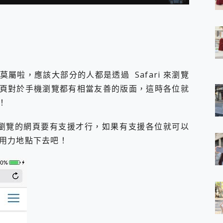
 7 Aura Edition 觸控AI筆電 開箱 評測
軍規、冰感變色實測，realme 14 5G 遊戲戰鬥值爆表，效能x娛樂全都
h、AirPods耳機 三個設備充電一起搞定 ONPRO MagReact™ M3 
eeArc」開放式耳掛耳機，無感配戴! 超穩超服貼，音質、通話也很
袋裡的 Zeiss 潮流攝影棚!
orock 衣莉莎白 H1 Neo分子篩洗脫烘 AI 滾筒洗衣機
ri 莫屬啦，應該大部分的人都是透過 Safari 來瀏覽
 最完美的家 MSI Nest Docking Station 掌機專屬擴充底座 開箱
 中嘉寬頻 SoundBox 劇院串流盒 開箱 評測
頁對於手機瀏覽都有相當友善的版面，這時各位就
ivo X200 Pro、vivo X200 就是這麼好拍
！
over 免費線上去聲器一鍵去除人聲 人聲 音樂分離 2024 消除人聲推薦
~~ iToolab AnyGo 魔物獵人 Now飛人 ios教學 不出門也可以
首先你瀏覽的網頁要有支援才行，如果有支援各位就可以
寶可夢飛人 AnyTo 不出門也可以飛遍全世界
用力地點下去吧！
容量 一次充5個設備 充好充滿 CUKTECH 酷態科 300W 微型充電站
簡單 EaseUS Data Recovery Wizard Free 18.0.0 
 EaseUS Partition Master 就是這麼簡單
1 VI 開箱! 相機實測! 長焦覆蓋更遠更清晰、2日長續航、頂尖影音娛樂
 評測~ 有深度的 Leica 影像旗艦手機! 加碼小旗艦 Xiaomi 14 開箱 評測
無線藍牙耳機智慧降噪升級、音質明亮溫潤，並支援雙設備連接~
來囉 完美保護 MSI Claw A1M-026TW 電競掌機
列 開箱 評測! 首搭蔡司光學鏡頭、攝影棚級柔光環、拍攝功能最好玩的美拍神