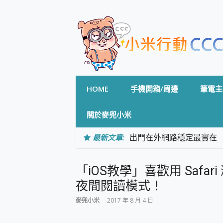
Skip
to
content
HOME
手機開箱/周邊
筆電主
關於麥兜小米
最新文章:
出門在外網路穩定最實在 「
「AUSNAT R1 錄音
CP 值天花板~ Bongco
「iOS教學」喜歡用 Saf
專為 PC上的 XBOX和掌機設計
台灣製攝影機在這裡，100%全無
夜間閱讀模式！
測
麥兜小米
2017 年 8 月 4 日
電力超超超持久 MSI 微星 Pre
超懂拍、耐用 AI 街拍機~ re