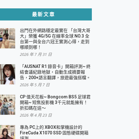
貼與軍規防摔殼完整開箱評價
最新文章
出門在外網路穩定最實在 「台灣大哥
，一篇全看懂
大」榮獲 4G/5G 在線率全球 NO.3 全
台第一與全台六冠王實測心得，走到
機｜結合「 智慧投影 & 煥彩流動 」的沈浸
哪順到哪！
2026 年 7 月 31 日
X 系列 輕量無線電競滑鼠 開箱 評測
多工辦公、爽度滿滿的終極桌面體驗
「AUSNAT R1 錄音卡」開箱評測~ 終
結會議紀錄地獄，自動生成摘要報
好康大放送
告，200+語言翻譯，旅遊最強搭檔。
動電源 開箱 評測
2026 年 5 月 7 日
CP 值天花板~ Bongcom BS5 足球君
開箱~ 短焦投影機 3千元就能擁有！
折扣碼在這～
寫
2026 年 4 月 23 日
挑戰任務抽 PS5！
 開箱 評測
專為 PC上的 XBOX和掌機設計的
與強大供電效能
FireCuda X1070 SSD 固態硬碟開箱
商用智慧聯網螢幕 開箱 評測
評測