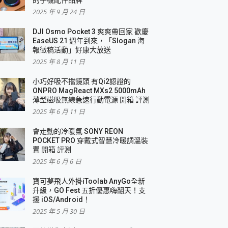
2025 年 9 月 24 日
DJI Osmo Pocket 3 爽爽帶回家 歡慶
EaseUS 21 週年到來，「Slogan 海
報徵稿活動」好康大放送
2025 年 8 月 11 日
小巧好吸不擋鏡頭 有Qi2認證的
ONPRO MagReact MXs2 5000mAh
薄型磁吸無線急速行動電源 開箱 評測
2025 年 6 月 11 日
會走動的冷暖氣 SONY REON
POCKET PRO 穿戴式智慧冷暖調溫裝
置 開箱 評測
2025 年 6 月 6 日
寶可夢飛人外掛iToolab AnyGo全新
升級，GO Fest 五折優惠嗨翻天！支
援 iOS/Android！
2025 年 5 月 30 日