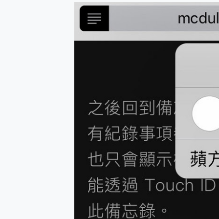
防窺黑科技 Galaxy S2
AI 支付 一錶搞定大小事 Xiao
超驚艷 讓人一眼就愛上 LENOV
美到讓人超想擁有 moto pad 
好用的 EaseUS Parti
一鍵修復模糊影片、舊照的 AI 
小朋友才做選擇 投影機 RG
式生活新體驗
外型超吸晴~ 給您絕佳操控體驗 
開箱~變身「蜘蛛人」椅子軍師
iPhone 17 系列 有認
DJI Osmo Pocket 3
小巧好吸不擋鏡頭 有Qi2認證
會走動的冷暖氣 SONY RE
寶可夢飛人外掛iToolab An
百倍變焦實測~ vivo X200
超好用的 PLAUD NoteP
COMPUTEX 2025 來
自帶線的 有線無線都能充 ONP
飛利浦 JS7310 ⚡【
是螢幕也是電視! 一機超多用途