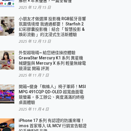
解析 × 年末優惠，一篇全看懂
2025 年 12 月 15 日
小朋友才做選擇 投影機 RGB藍牙音響
氛圍情境燈 我通通都要！ Starfish 2
幻彩膠囊投影機｜結合「 智慧投影 &
煥彩流動 」的沈浸式生活新體驗
2025 年 12 月 13 日
外型超吸晴~ 給您絕佳操控體驗
GravaStar Mercury K1 系列 異星機
械鍵盤與 Mercury X 系列 輕量無線電
競滑鼠 開箱 評測
2025 年 11 月 7 日
開箱~變身「蜘蛛人」椅子軍師！MSI
MPG 491CQP QD-OLED 超寬曲面電
競螢幕，多工辦公、爽度滿滿的終極
桌面體驗
2025 年 11 月 4 日
iPhone 17 系列 有認證的防護來囉！
imos 首家導入 UL MCV 行銷宣告驗證
的手機配件品牌