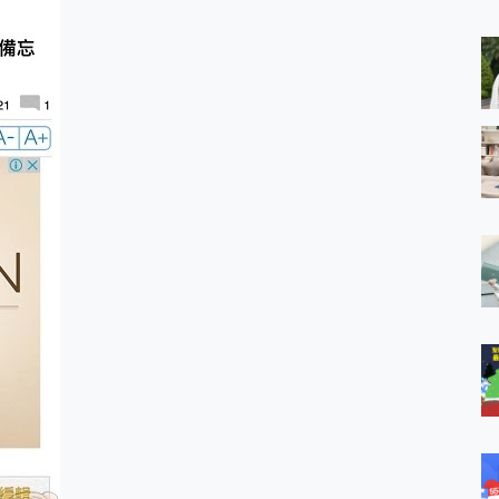
 MSI Claw A1M-026TW 電競掌機 開箱 評測
與超好用的隱磁支架 O-ONE MAG 最會吸的行動電源 開箱 評測
業增距鏡實測：Find X9 Ultra 光學長焦隨手拍，紀錄生活就是這麼
ro 及 moto g37 power上市，登錄在送飛利浦氣炸鍋
iberty 5 Pro Max，有螢幕的耳機會是智商稅嗎?
e Time，加碼愛奇藝黃金雙周卡體驗，專案價最低 NT$0 起