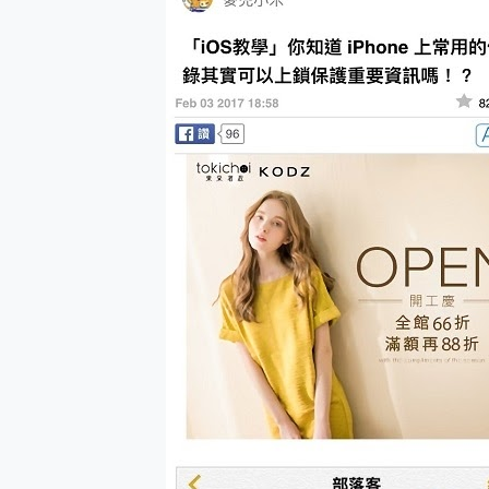
多個願望一次滿足 超強散熱 微星
一吸完美對位 擁有超強吸力
OPPO 哈蘇 300mm 專
Motorola edge 70 p
近八千元的 Soundcore L
ASUS Pad 全面應援 M