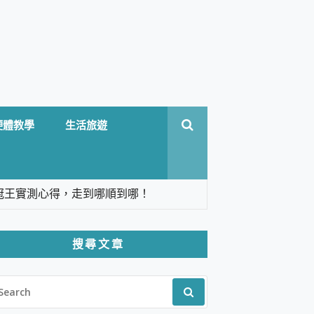
硬體教學
生活旅遊
台六冠王實測心得，走到哪順到哪！
翻譯，旅遊最強搭檔。
搜尋文章
 Solo 3 2.5K高畫質戶外攝影機 開箱 評
EARCH
pilot+ PC
R:
 IP69K 高防護