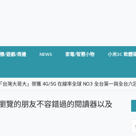
機/遊戲/周邊
NEWS
家電/智慧小物
小米3C 軟體
台灣大哥大」榮獲 4G/5G 在線率全球 NO.3 全台第一與全
卡」開箱評測~ 終結會議紀錄地獄，自動生成摘要報告，200+語言
m BS5 足球君開箱~ 短焦投影機 3千元就能擁有！ 折扣碼在這～
ari 瀏覽的朋友不容錯過的閱讀器以及
的 FireCuda X1070 SSD 固態硬碟開箱 評測
線設計 SpotCam Solo Eco 太陽能防水雲端攝影機 SpotCam
S
stige 14 AI+ D3MG-031TW 14吋 開箱評價，AI輕薄商務筆電 Co
FO
alme 16 Pro 開箱評價~ 2 億畫素 LumaColor 影像、持久續航與