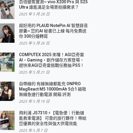
百倍變焦實測~ vivo X200 Pro 與 S25
Ultra 誰能滿足全場景拍攝需求？
2025 年 5 月 28 日
超好用的 PLAUD NotePin AI 智慧錄音
膠囊~ 您的AI 秘書已上線 每月免費送
你 300分鐘轉寫
2025 年 5 月 26 日
COMPUTEX 2025 來囉！AGI亞奇雷
AI・Gaming・創作儲存方案登場，
趕快來AGI亞奇雷挑戰任務抽 PS5！
2025 年 5 月 21 日
自帶線的 有線無線都能充 ONPRO
MagReact M5 10000mAh 5合1 磁吸
無線急速行動電源 開箱 評測
2025 年 5 月 19 日
飛利浦 JS7310 ⚡【電急便｜行動儲
能救車電源】 可靠的旅行夥伴！帶給
您優異的安全性與強大供電效能
2025 年 5 月 7 日