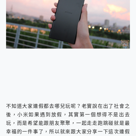
外型超吸晴~ 給您絕佳操控體驗 GravaStar Mercury K1 系列 異星機械鍵盤與 Mercury X 系列 輕量無線電競滑鼠 開箱 評測
開箱~變身「蜘蛛人」椅子軍師！MSI MPG 491CQP QD-OLED 超寬曲面電競螢幕，多工辦公、爽度滿滿的終極桌面體驗
iPhone 17 系列 有認證的防護來囉！ imos 首家導入 UL MCV 行銷宣告驗證的手機配件品牌
DJI Osmo Pocket 3 爽爽帶回家 歡慶 EaseUS 21 週年到來，「Slogan 海報徵稿活動」好康大放送
小巧好吸不擋鏡頭 有Qi2認證的 ONPRO MagReact MXs2 5000mAh薄型磁吸無線急速行動電源 開箱 評測
會走動的冷暖氣 SONY REON POCKET PRO 穿戴式智慧冷暖調溫裝置 開箱 評測
寶可夢飛人外掛iToolab AnyGo全新升級，GO Fest 五折優惠嗨翻天！支援 iOS/Android！
百倍變焦實測~ vivo X200 Pro 與 S25 Ultra 誰能滿足全場景拍攝需求？
超好用的 PLAUD NotePin AI 智慧錄音膠囊~ 您的AI 秘書已上線 每月免費送你 300分鐘轉寫
COMPUTEX 2025 來囉！AGI亞奇雷 AI・Gaming・創作儲存方案登場，趕快來AGI亞奇雷挑戰任務抽 PS5！
自帶線的 有線無線都能充 ONPRO MagReact M5 10000mAh 5合1 磁吸無線急速行動電源 開箱 評測
飛利浦 JS7310 ⚡【電急便｜行動儲能救車電源】 可靠的旅行夥伴！帶給您優異的安全性與強大供電效能
是螢幕也是電視! 一機超多用途「MSI微星 Modern MD272UPSW 27型」 4K IPS 輕薄商用智慧聯網螢幕 開箱 評測
您的專屬AI 助手 Yoga Slim 7 Aura Edition 觸控AI筆電 開箱 評測
realme 14 Pro 超硬軍規、冰感變色實測，realme 14 5G 遊戲戰鬥值爆表，效能x娛樂全都要！
iPhone、Apple Watch、AirPods耳機 三個設備充電一起搞定 ONPRO MagReact™ M3 3 in 1可攜摺疊無線充電器 開箱 評測
不知道大家連假都去哪兒玩呢？老實說在出了社會之
動靜皆宜「HUAWEI FreeArc」開放式耳掛耳機，無感配戴! 超穩超服貼，音質、通話也很優質
後，小米如果遇到放假，其實第一個想得不是出去
好玩好拍 vivo V50 ~ 口袋裡的 Zeiss 潮流攝影棚!
25種洗烘模式一機搞定! Roborock 衣莉莎白 H1 Neo分子篩洗脫烘 AI 滾筒洗衣機
玩，而是希望能跟朋友聚聚，一起走走跑跳碰就是最
給 MSI Claw 系列電競掌機 最完美的家 MSI Nest Docking Station 掌機專屬擴充底座 開箱 評測
幸福的一件事了，所以就來跟大家分享一下這次連假
B&O 精品級音響! Home+ 中嘉寬頻 SoundBox 劇院串流盒 開箱 評測