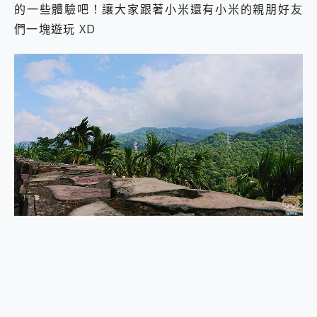
的一些體驗吧！讓大家跟著小米還有小米的親朋好友
2億 APO蔡司長焦神機降臨~ vivo X200 Pro、vivo X200 就是這麼好拍
EaseUS Vocal Remover 免費線上去聲器一鍵去除人聲 人聲 音樂分離 2024 消除人聲推薦
們一塊遊玩 XD
3 個超值 MHN 飛人工具分享~~ iToolab AnyGo 魔物獵人 Now飛人 ios教學 不出門也可以到處走
Locawhere AnyTo 寶可夢飛人 AnyTo 不出門也可以飛遍全世界
小體積 40000mAh 超大容量 一次充5個設備 充好充滿 CUKTECH 酷態科 300W 微型充電站 開箱 評測
97.3% 恢復率，資料救援就是這麼簡單 EaseUS Data Recovery Wizard Free 18.0.0 業界最好的資料救援軟體
磁碟系統大風吹 有了 磁碟管理程式 EaseUS Partition Master 就是這麼簡單
全新 SONY Xperia 1 VI 開箱! 相機實測! 長焦覆蓋更遠更清晰、2日長續航、頂尖影音娛樂效能~
Xiaomi 14 Ultra 開箱 評測~ 有深度的 Leica 影像旗艦手機! 加碼小旗艦 Xiaomi 14 開箱 評測
vivo TWS 3e 真無線藍牙耳機智慧降噪升級、音質明亮溫潤，並支援雙設備連接~
MSI Claw 掌機專屬配件包 來囉 完美保護 MSI Claw A1M-026TW 電競掌機
人像旗艦 vivo V30 系列 開箱 評測! 首搭蔡司光學鏡頭、攝影棚級柔光環、拍攝功能最好玩的美拍神機 vivo V30 Pro
多個願望一次滿足 超強散熱 微星 MSI Claw A1M-026TW 電競掌機 開箱 評測
一吸完美對位 擁有超強吸力與超好用的隱磁支架 O-ONE MAG 最會吸的行動電源 開箱 評測
Motorola edge 70 pro 及 moto g37 power上市，登錄在送飛利浦氣炸鍋
近八千元的 Soundcore Liberty 5 Pro Max，有螢幕的耳機會是智商稅嗎?
ASUS Pad 全面應援 Me Time，加碼愛奇藝黃金雙周卡體驗，專案價最低 NT$0 起
榮耀 HONOR 600 Pro x MOLLY Limited Edition 限量版開賣，攜手味全龍進駐大巨蛋萬人盛典