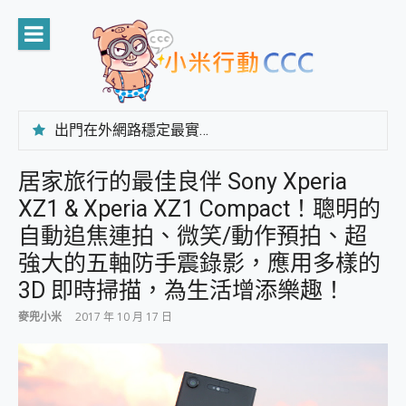
Skip
to
content
出門在外網路穩定最實在 「台灣大哥大」榮獲 4G/5G 在線率全球 NO.3 全台第一與全台六冠王實測心得，走到哪順到哪！
「AUSNAT R1 錄音卡」開箱評測~ 終結會議紀錄地獄，自動生成摘要報告，200+語言翻譯，旅遊最強搭檔。
CP 值天花板~ Bongcom BS5 足球君開箱~ 短焦投影機 3千元就能擁有！ 折扣碼在這～
居家旅行的最佳良伴 Sony Xperia
專為 PC上的 XBOX和掌機設計的 FireCuda X1070 SSD 固態硬碟開箱 評測
XZ1 & Xperia XZ1 Compact！聰明的
台灣製攝影機在這裡，100%全無線設計 SpotCam Solo Eco 太陽能防水雲端攝影機 SpotCam Solo 3 2.5K高畫質戶外攝影機 開箱 評測
電力超超超持久 MSI 微星 Prestige 14 AI+ D3MG-031TW 14吋 開箱評價，AI輕薄商務筆電 Copilot+ PC
自動追焦連拍、微笑/動作預拍、超
超懂拍、耐用 AI 街拍機~ realme 16 Pro 開箱評價~ 2 億畫素 LumaColor 影像、持久續航與 IP69K 高防護
強大的五軸防手震錄影，應用多樣的
防窺黑科技 Galaxy S26 Ultra系列保護貼怎麼選？imos AR 低反光玻璃、藍寶石鏡頭貼與軍規防摔殼完整開箱評價
3D 即時掃描，為生活增添樂趣！
AI 支付 一錶搞定大小事 Xiaomi Watch 5 開箱 評測
超驚艷 讓人一眼就愛上 LENOVO 聯想 Yoga Book 9 14吋 AI輕薄筆電 開箱 評測
麥兜小米
2017 年 10 月 17 日
美到讓人超想擁有 moto pad 60 系列 與 Moto | Swarovski razr 60 冰藍限定版本 開箱 評測
好用的 EaseUS Partition Master 讓您輕鬆的移除與格式化有防寫保護的隨身碟或SD卡
一鍵修復模糊影片、舊照的 AI 好幫手! VideoProc Converter AI 新版全解析 × 年末優惠，一篇全看懂
小朋友才做選擇 投影機 RGB藍牙音響 氛圍情境燈 我通通都要！ Starfish 2 幻彩膠囊投影機｜結合「 智慧投影 & 煥彩流動 」的沈浸式生活新體驗