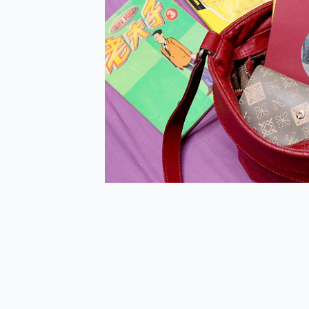
多個願望一次滿足 超強散熱 微星
一吸完美對位 擁有超強吸力
OPPO 哈蘇 300mm 專
Motorola edge 70 p
近八千元的 Soundcore L
ASUS Pad 全面應援 M