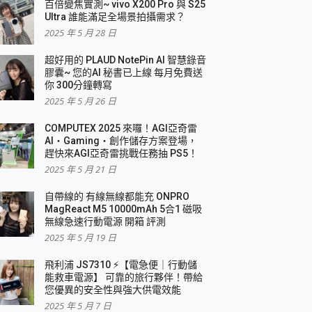
百倍變焦實測~ vivo X200 Pro 與 S25
Ultra 誰能滿足全場景拍攝需求？
2025 年 5 月 28 日
超好用的 PLAUD NotePin AI 智慧錄音
膠囊~ 您的AI 秘書已上線 每月免費送
你 300分鐘轉寫
2025 年 5 月 26 日
COMPUTEX 2025 來囉！AGI亞奇雷
AI・Gaming・創作儲存方案登場，
趕快來AGI亞奇雷挑戰任務抽 PS5！
2025 年 5 月 21 日
自帶線的 有線無線都能充 ONPRO
MagReact M5 10000mAh 5合1 磁吸
無線急速行動電源 開箱 評測
2025 年 5 月 19 日
飛利浦 JS7310 ⚡【電急便｜行動儲
能救車電源】 可靠的旅行夥伴！帶給
您優異的安全性與強大供電效能
2025 年 5 月 7 日