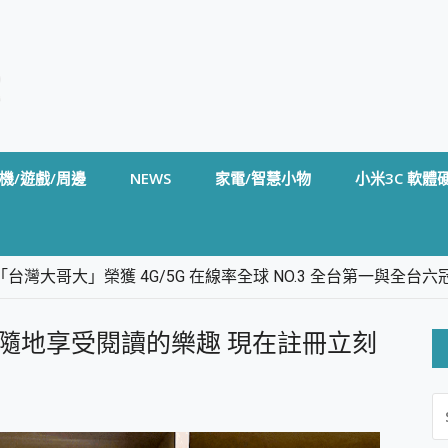
機/遊戲/周邊
NEWS
家電/智慧小物
小米3C 軟體
台灣大哥大」榮獲 4G/5G 在線率全球 NO.3 全台第一與全
卡」開箱評測~ 終結會議紀錄地獄，自動生成摘要報告，200+語言
m BS5 足球君開箱~ 短焦投影機 3千元就能擁有！ 折扣碼在這～
隨時隨地享受閱讀的樂趣 現在註冊立刻
的 FireCuda X1070 SSD 固態硬碟開箱 評測
線設計 SpotCam Solo Eco 太陽能防水雲端攝影機 SpotCam
S
stige 14 AI+ D3MG-031TW 14吋 開箱評價，AI輕薄商務筆電 Co
FO
alme 16 Pro 開箱評價~ 2 億畫素 LumaColor 影像、持久續航與