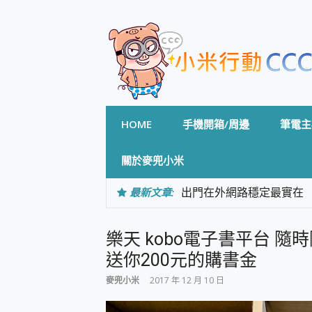
Skip
to
content
HOME
手機開箱/周邊
筆電主
關於麥兜小米
最新文章:
出門在外網路穩定最實在 「
「AUSNAT R1 錄音
CP 值天花板~ Bongco
樂天 kobo電子書平台 
專為 PC上的 XBOX和掌機設計
台灣製攝影機在這裡，100%全無
送你200元的購書金
測
麥兜小米
2017 年 12 月 10 日
電力超超超持久 MSI 微星 Pre
超懂拍、耐用 AI 街拍機~ re