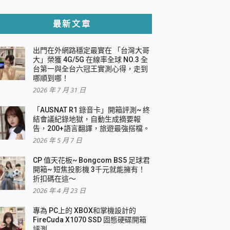
貼與軍規防摔殼完整開箱評價
最新文章
出門在外網路穩定最實在 「台灣大哥
，一篇全看懂
大」榮獲 4G/5G 在線率全球 NO.3 全
台第一與全台六冠王實測心得，走到
機｜結合「 智慧投影 & 煥彩流動 」的沈浸
哪順到哪！
2026 年 7 月 31 日
X 系列 輕量無線電競滑鼠 開箱 評測
多工辦公、爽度滿滿的終極桌面體驗
「AUSNAT R1 錄音卡」開箱評測~ 終
結會議紀錄地獄，自動生成摘要報
好康大放送
告，200+語言翻譯，旅遊最強搭檔。
動電源 開箱 評測
2026 年 5 月 7 日
CP 值天花板~ Bongcom BS5 足球君
開箱~ 短焦投影機 3千元就能擁有！
折扣碼在這～
寫
2026 年 4 月 23 日
挑戰任務抽 PS5！
 開箱 評測
專為 PC上的 XBOX和掌機設計的
與強大供電效能
FireCuda X1070 SSD 固態硬碟開箱
商用智慧聯網螢幕 開箱 評測
評測