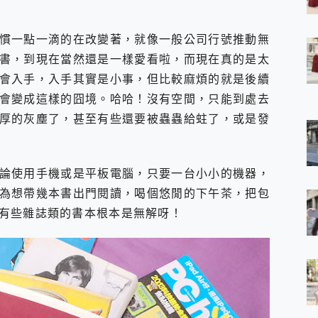
 7 Aura Edition 觸控AI筆電 開箱 評測
軍規、冰感變色實測，realme 14 5G 遊戲戰鬥值爆表，效能x娛樂全都
慣一點一滴的在改變著，就像一般公司行號推動無
h、AirPods耳機 三個設備充電一起搞定 ONPRO MagReact™ M3 
書，到現在當然還是一樣愛看啦，而現在真的是太
eeArc」開放式耳掛耳機，無感配戴! 超穩超服貼，音質、通話也很
袋裡的 Zeiss 潮流攝影棚!
會入手，入手其實是小事，但比較麻煩的就是後續
orock 衣莉莎白 H1 Neo分子篩洗脫烘 AI 滾筒洗衣機
會變成這樣的囧境。哈哈！沒有空間，只能到處去
 最完美的家 MSI Nest Docking Station 掌機專屬擴充底座 開箱
厚的灰塵了，甚至有些還要被蟲蟲給蛀了，或是發
 中嘉寬頻 SoundBox 劇院串流盒 開箱 評測
ivo X200 Pro、vivo X200 就是這麼好拍
over 免費線上去聲器一鍵去除人聲 人聲 音樂分離 2024 消除人聲推薦
~~ iToolab AnyGo 魔物獵人 Now飛人 ios教學 不出門也可以
論使用手機或是平板電腦，只要一台小小的機器，
寶可夢飛人 AnyTo 不出門也可以飛遍全世界
為想帶幾本書出門閱讀，喝個悠閒的下午茶，把包
容量 一次充5個設備 充好充滿 CUKTECH 酷態科 300W 微型充電站
有些雜誌類的書本根本是無解呀！
簡單 EaseUS Data Recovery Wizard Free 18.0.0 
 EaseUS Partition Master 就是這麼簡單
1 VI 開箱! 相機實測! 長焦覆蓋更遠更清晰、2日長續航、頂尖影音娛樂
 評測~ 有深度的 Leica 影像旗艦手機! 加碼小旗艦 Xiaomi 14 開箱 評測
無線藍牙耳機智慧降噪升級、音質明亮溫潤，並支援雙設備連接~
來囉 完美保護 MSI Claw A1M-026TW 電競掌機
列 開箱 評測! 首搭蔡司光學鏡頭、攝影棚級柔光環、拍攝功能最好玩的美拍神