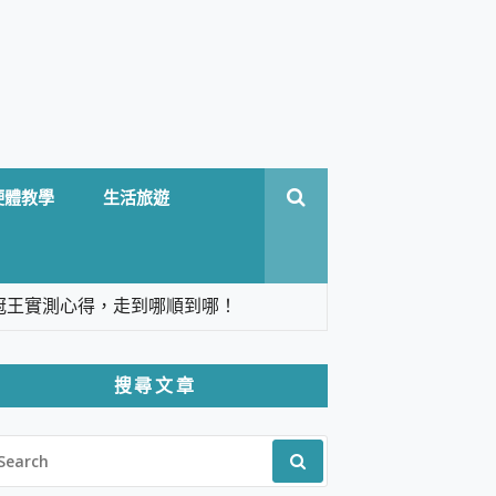
硬體教學
生活旅遊
台六冠王實測心得，走到哪順到哪！
翻譯，旅遊最強搭檔。
搜尋文章
 Solo 3 2.5K高畫質戶外攝影機 開箱 評
EARCH
pilot+ PC
R:
 IP69K 高防護