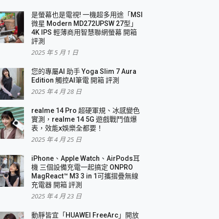
是螢幕也是電視! 一機超多用途「MSI
微星 Modern MD272UPSW 27型」
4K IPS 輕薄商用智慧聯網螢幕 開箱
評測
2025 年 5 月 1 日
您的專屬AI 助手 Yoga Slim 7 Aura
Edition 觸控AI筆電 開箱 評測
2025 年 4 月 28 日
realme 14 Pro 超硬軍規、冰感變色
實測，realme 14 5G 遊戲戰鬥值爆
表，效能x娛樂全都要！
2025 年 4 月 25 日
iPhone、Apple Watch、AirPods耳
機 三個設備充電一起搞定 ONPRO
MagReact™ M3 3 in 1可攜摺疊無線
充電器 開箱 評測
2025 年 4 月 23 日
動靜皆宜「HUAWEI FreeArc」開放