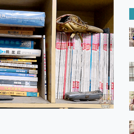
6 Ultra系列保護貼怎麼選？imos AR 低反光玻璃、藍寶石鏡頭
mi Watch 5 開箱 評測
O 聯想 Yoga Book 9 14吋 AI輕薄筆電 開箱 評測
60 系列 與 Moto | Swarovski razr 60 冰藍限定版本 開箱 評測
tion Master 讓您輕鬆的移除與格式化有防寫保護的隨身碟或SD卡
好幫手! VideoProc Converter AI 新版全解析 × 年末優惠
B藍牙音響 氛圍情境燈 我通通都要！ Starfish 2 幻彩膠囊投影
GravaStar Mercury K1 系列 異星機械鍵盤與 Mercury 
！MSI MPG 491CQP QD-OLED 超寬曲面電競螢幕，
證的防護來囉！ imos 首家導入 UL MCV 行銷宣告驗證的手機配件品牌
 爽爽帶回家 歡慶 EaseUS 21 週年到來，「Slogan 海報徵稿活動」
的 ONPRO MagReact MXs2 5000mAh薄型磁吸無線急速行
ON POCKET PRO 穿戴式智慧冷暖調溫裝置 開箱 評測
yGo全新升級，GO Fest 五折優惠嗨翻天！支援 iOS/Android！
 Pro 與 S25 Ultra 誰能滿足全場景拍攝需求？
in AI 智慧錄音膠囊~ 您的AI 秘書已上線 每月免費送你 300分鐘轉
囉！AGI亞奇雷 AI・Gaming・創作儲存方案登場，趕快來AGI亞奇雷
RO MagReact M5 10000mAh 5合1 磁吸無線急速行動電源
電急便｜行動儲能救車電源】 可靠的旅行夥伴！帶給您優異的安全性
「MSI微星 Modern MD272UPSW 27型」 4K IPS 輕薄