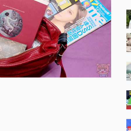
 MSI Claw A1M-026TW 電競掌機 開箱 評測
與超好用的隱磁支架 O-ONE MAG 最會吸的行動電源 開箱 評測
業增距鏡實測：Find X9 Ultra 光學長焦隨手拍，紀錄生活就是這麼
ro 及 moto g37 power上市，登錄在送飛利浦氣炸鍋
iberty 5 Pro Max，有螢幕的耳機會是智商稅嗎?
e Time，加碼愛奇藝黃金雙周卡體驗，專案價最低 NT$0 起