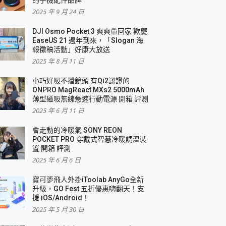
2025 年 9 月 24 日
DJI Osmo Pocket 3 爽爽帶回家 歡慶
EaseUS 21 週年到來，「Slogan 海
報徵稿活動」好康大放送
2025 年 8 月 11 日
小巧好吸不擋鏡頭 有Qi2認證的
ONPRO MagReact MXs2 5000mAh
薄型磁吸無線急速行動電源 開箱 評測
2025 年 6 月 11 日
會走動的冷暖氣 SONY REON
POCKET PRO 穿戴式智慧冷暖調溫裝
置 開箱 評測
2025 年 6 月 6 日
寶可夢飛人外掛iToolab AnyGo全新
升級，GO Fest 五折優惠嗨翻天！支
援 iOS/Android！
2025 年 5 月 30 日