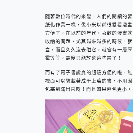
您的專屬AI 助手 Yoga Slim
realme 14 Pro 超硬
隨著數位時代的來臨，人們的閱讀的習
iPhone、Apple Watc
紙化作業一樣，像小米以前很愛看漫畫
動靜皆宜「HUAWEI Fr
好玩好拍 vivo V50 ~ 口
方便了，在以前的年代，喜歡的漫畫就
25種洗烘模式一機搞定! Rob
收納的問題，尤其越來越多的時候，就
給 MSI Claw 系列電競掌機
塞，而且久久沒去碰它，就會有一層厚
B&O 精品級音響! Home+
霉等等，最後只能放棄這些書了！
2億 APO蔡司長焦神機降臨~ v
EaseUS Vocal Rem
3 個超值 MHN 飛人工具分享
而有了電子書說真的超級方便的啦，無
Locawhere AnyTo 
裡面可以裝載著成千上萬的書，不用因
小體積 40000mAh 超大
包塞到滿出來呀！而且如果包包更小，
97.3% 恢復率，資料救援就是這麼
磁碟系統大風吹 有了 磁碟管理程式
全新 SONY Xperia 
Xiaomi 14 Ultra 開箱
vivo TWS 3e 真
MSI Claw 掌機專屬配件包 
人像旗艦 vivo V30 系