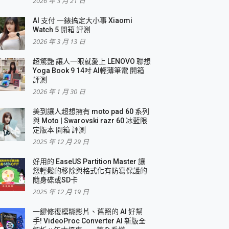
2026 年 3 月 21 日
AI 支付 一錶搞定大小事 Xiaomi
簡單
Watch 5 開箱 評測
2026 年 3 月 13 日
超驚艷 讓人一眼就愛上 LENOVO 聯想
Yoga Book 9 14吋 AI輕薄筆電 開箱
評測
2026 年 1 月 30 日
美到讓人超想擁有 moto pad 60 系列
與 Moto | Swarovski razr 60 冰藍限
定版本 開箱 評測
2025 年 12 月 29 日
好用的 EaseUS Partition Master 讓
您輕鬆的移除與格式化有防寫保護的
隨身碟或SD卡
2025 年 12 月 19 日
一鍵修復模糊影片、舊照的 AI 好幫
手! VideoProc Converter AI 新版全