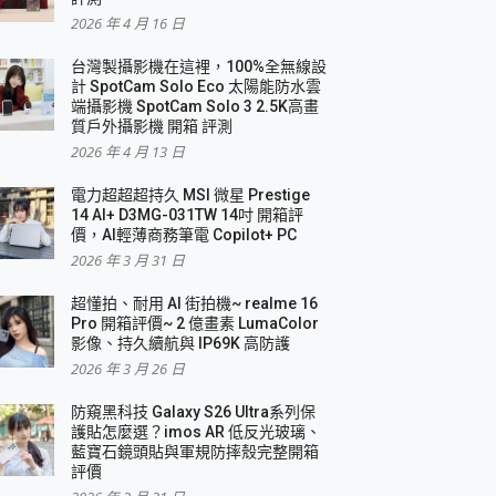
2026 年 4 月 16 日
要！
台灣製攝影機在這裡，100%全無線設
3 in 1可攜摺疊無線充電器 開箱 評測
計 SpotCam Solo Eco 太陽能防水雲
優質
端攝影機 SpotCam Solo 3 2.5K高畫
質戶外攝影機 開箱 評測
2026 年 4 月 13 日
 評測
電力超超超持久 MSI 微星 Prestige
14 AI+ D3MG-031TW 14吋 開箱評
價，AI輕薄商務筆電 Copilot+ PC
2026 年 3 月 31 日
到處走
超懂拍、耐用 AI 街拍機~ realme 16
 開箱 評測
Pro 開箱評價~ 2 億畫素 LumaColor
業界最好的資料救援軟體
影像、持久續航與 IP69K 高防護
2026 年 3 月 26 日
效能~
防窺黑科技 Galaxy S26 Ultra系列保
護貼怎麼選？imos AR 低反光玻璃、
藍寶石鏡頭貼與軍規防摔殼完整開箱
評價
機 vivo V30 Pro