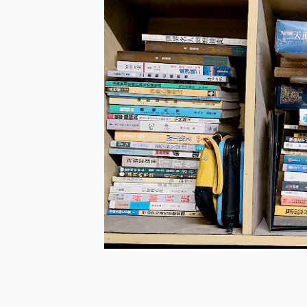
防窺黑科技 Galaxy S2
AI 支付 一錶搞定大小事 Xiao
超驚艷 讓人一眼就愛上 LENOV
美到讓人超想擁有 moto pad 
好用的 EaseUS Parti
一鍵修復模糊影片、舊照的 AI 
小朋友才做選擇 投影機 RG
式生活新體驗
外型超吸晴~ 給您絕佳操控體驗 
開箱~變身「蜘蛛人」椅子軍師
iPhone 17 系列 有認
DJI Osmo Pocket 3
小巧好吸不擋鏡頭 有Qi2認證
會走動的冷暖氣 SONY RE
寶可夢飛人外掛iToolab An
百倍變焦實測~ vivo X200
超好用的 PLAUD NoteP
COMPUTEX 2025 來
自帶線的 有線無線都能充 ONP
飛利浦 JS7310 ⚡【
是螢幕也是電視! 一機超多用途