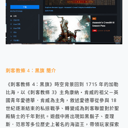
刺客教條 4：黑旗 簡介
《刺客教條 4：黑旗》時空背景回到 1715 年的加勒
比海，以《刺客教條 3》主角康納‧肯威的祖父－英
國青年愛德華．肯威為主角，敘述愛德華從參與 18
世紀逐漸結束的私掠戰爭、轉變成為刺客聯盟對於聖
殿騎士的千年對抗。遊戲中將出現如黑鬍子、查理
斯．范恩等多位歷史上著名的海盜王，帶領玩家探索