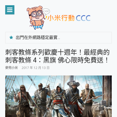
Skip
to
content
出門在外網路穩定最實在 「台灣大哥大」榮獲 4G/5G 在線率全球 NO.3 全台第一與全台六冠王實測心得，走到哪順到哪！
「AUSNAT R1 錄音卡」開箱評測~ 終結會議紀錄地獄，自動生成摘要報告，200+語言翻譯，旅遊最強搭檔。
CP 值天花板~ Bongcom BS5 足球君開箱~ 短焦投影機 3千元就能擁有！ 折扣碼在這～
刺客教條系列歡慶十週年！最經典的
專為 PC上的 XBOX和掌機設計的 FireCuda X1070 SSD 固態硬碟開箱 評測
刺客教條 4：黑旗 佛心限時免費送！
台灣製攝影機在這裡，100%全無線設計 SpotCam Solo Eco 太陽能防水雲端攝影機 SpotCam Solo 3 2.5K高畫質戶外攝影機 開箱 評測
電力超超超持久 MSI 微星 Prestige 14 AI+ D3MG-031TW 14吋 開箱評價，AI輕薄商務筆電 Copilot+ PC
麥兜小米
2017 年 12 月 13 日
超懂拍、耐用 AI 街拍機~ realme 16 Pro 開箱評價~ 2 億畫素 LumaColor 影像、持久續航與 IP69K 高防護
防窺黑科技 Galaxy S26 Ultra系列保護貼怎麼選？imos AR 低反光玻璃、藍寶石鏡頭貼與軍規防摔殼完整開箱評價
AI 支付 一錶搞定大小事 Xiaomi Watch 5 開箱 評測
超驚艷 讓人一眼就愛上 LENOVO 聯想 Yoga Book 9 14吋 AI輕薄筆電 開箱 評測
美到讓人超想擁有 moto pad 60 系列 與 Moto | Swarovski razr 60 冰藍限定版本 開箱 評測
好用的 EaseUS Partition Master 讓您輕鬆的移除與格式化有防寫保護的隨身碟或SD卡
一鍵修復模糊影片、舊照的 AI 好幫手! VideoProc Converter AI 新版全解析 × 年末優惠，一篇全看懂
小朋友才做選擇 投影機 RGB藍牙音響 氛圍情境燈 我通通都要！ Starfish 2 幻彩膠囊投影機｜結合「 智慧投影 & 煥彩流動 」的沈浸式生活新體驗