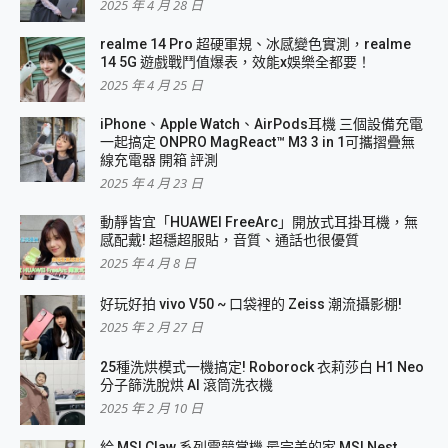
2025 年 4 月 28 日
realme 14 Pro 超硬軍規、冰感變色實測，realme
14 5G 遊戲戰鬥值爆表，效能x娛樂全都要！
2025 年 4 月 25 日
iPhone、Apple Watch、AirPods耳機 三個設備充電
一起搞定 ONPRO MagReact™ M3 3 in 1可攜摺疊無
線充電器 開箱 評測
2025 年 4 月 23 日
動靜皆宜「HUAWEI FreeArc」開放式耳掛耳機，無
感配戴! 超穩超服貼，音質、通話也很優質
2025 年 4 月 8 日
好玩好拍 vivo V50 ~ 口袋裡的 Zeiss 潮流攝影棚!
2025 年 2 月 27 日
25種洗烘模式一機搞定! Roborock 衣莉莎白 H1 Neo
分子篩洗脫烘 AI 滾筒洗衣機
2025 年 2 月 10 日
給 MSI Claw 系列電競掌機 最完美的家 MSI Nest