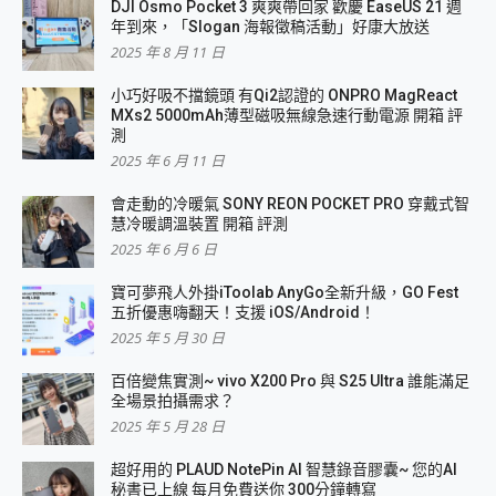
DJI Osmo Pocket 3 爽爽帶回家 歡慶 EaseUS 21 週
年到來，「Slogan 海報徵稿活動」好康大放送
2025 年 8 月 11 日
小巧好吸不擋鏡頭 有Qi2認證的 ONPRO MagReact
MXs2 5000mAh薄型磁吸無線急速行動電源 開箱 評
測
2025 年 6 月 11 日
會走動的冷暖氣 SONY REON POCKET PRO 穿戴式智
慧冷暖調溫裝置 開箱 評測
2025 年 6 月 6 日
寶可夢飛人外掛iToolab AnyGo全新升級，GO Fest
五折優惠嗨翻天！支援 iOS/Android！
2025 年 5 月 30 日
百倍變焦實測~ vivo X200 Pro 與 S25 Ultra 誰能滿足
全場景拍攝需求？
2025 年 5 月 28 日
超好用的 PLAUD NotePin AI 智慧錄音膠囊~ 您的AI
秘書已上線 每月免費送你 300分鐘轉寫