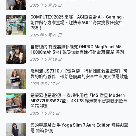
2025 年 5 月 26 日
COMPUTEX 2025 來囉！AGI亞奇雷 AI・Gaming・
創作儲存方案登場，趕快來AGI亞奇雷挑戰任務抽
PS5！
2025 年 5 月 21 日
自帶線的 有線無線都能充 ONPRO MagReact M5
10000mAh 5合1 磁吸無線急速行動電源 開箱 評測
2025 年 5 月 19 日
飛利浦 JS7310 ⚡【電急便｜行動儲能救車電源】 可
靠的旅行夥伴！帶給您優異的安全性與強大供電效能
2025 年 5 月 7 日
是螢幕也是電視! 一機超多用途「MSI微星 Modern
MD272UPSW 27型」 4K IPS 輕薄商用智慧聯網螢幕
開箱 評測
2025 年 5 月 1 日
您的專屬AI 助手 Yoga Slim 7 Aura Edition 觸控AI筆
電 開箱 評測