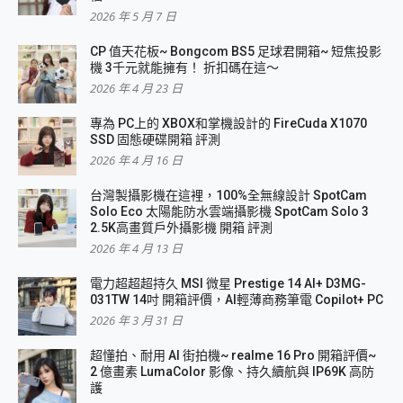
2026 年 5 月 7 日
CP 值天花板~ Bongcom BS5 足球君開箱~ 短焦投影
機 3千元就能擁有！ 折扣碼在這～
2026 年 4 月 23 日
專為 PC上的 XBOX和掌機設計的 FireCuda X1070
SSD 固態硬碟開箱 評測
2026 年 4 月 16 日
台灣製攝影機在這裡，100%全無線設計 SpotCam
Solo Eco 太陽能防水雲端攝影機 SpotCam Solo 3
2.5K高畫質戶外攝影機 開箱 評測
2026 年 4 月 13 日
電力超超超持久 MSI 微星 Prestige 14 AI+ D3MG-
031TW 14吋 開箱評價，AI輕薄商務筆電 Copilot+ PC
2026 年 3 月 31 日
超懂拍、耐用 AI 街拍機~ realme 16 Pro 開箱評價~
2 億畫素 LumaColor 影像、持久續航與 IP69K 高防
護