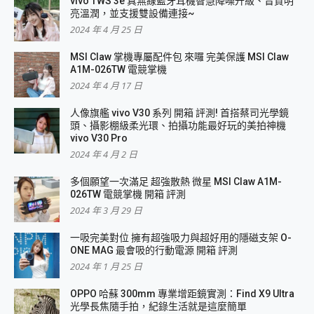
vivo TWS 3e 真無線藍牙耳機智慧降噪升級、音質明
亮溫潤，並支援雙設備連接~
2024 年 4 月 25 日
MSI Claw 掌機專屬配件包 來囉 完美保護 MSI Claw
A1M-026TW 電競掌機
2024 年 4 月 17 日
人像旗艦 vivo V30 系列 開箱 評測! 首搭蔡司光學鏡
頭、攝影棚級柔光環、拍攝功能最好玩的美拍神機
vivo V30 Pro
2024 年 4 月 2 日
多個願望一次滿足 超強散熱 微星 MSI Claw A1M-
026TW 電競掌機 開箱 評測
2024 年 3 月 29 日
一吸完美對位 擁有超強吸力與超好用的隱磁支架 O-
ONE MAG 最會吸的行動電源 開箱 評測
2024 年 1 月 25 日
OPPO 哈蘇 300mm 專業增距鏡實測：Find X9 Ultra
光學長焦隨手拍，紀錄生活就是這麼簡單