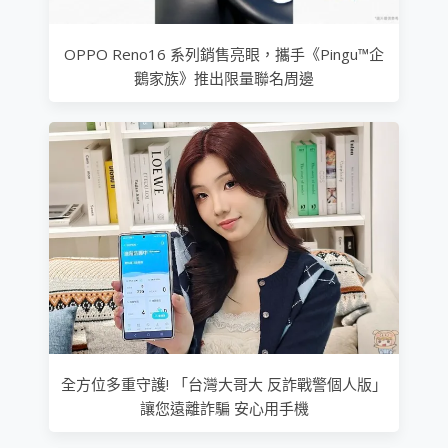
OPPO Reno16 系列銷售亮眼，攜手《Pingu™企
鵝家族》推出限量聯名周邊
全方位多重守護! 「台灣大哥大 反詐戰警個人版」
讓您遠離詐騙 安心用手機