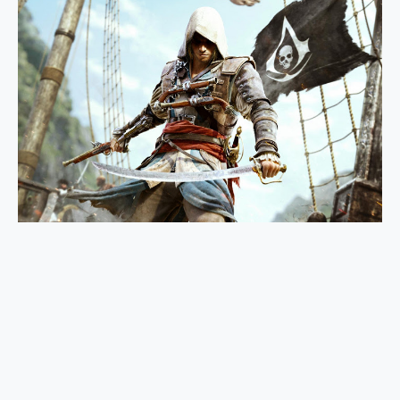
2億 APO蔡司長焦神機降臨~ vivo X200 Pro、vivo X200 就是這麼好拍
EaseUS Vocal Remover 免費線上去聲器一鍵去除人聲 人聲 音樂分離 2024 消除人聲推薦
3 個超值 MHN 飛人工具分享~~ iToolab AnyGo 魔物獵人 Now飛人 ios教學 不出門也可以到處走
Locawhere AnyTo 寶可夢飛人 AnyTo 不出門也可以飛遍全世界
小體積 40000mAh 超大容量 一次充5個設備 充好充滿 CUKTECH 酷態科 300W 微型充電站 開箱 評測
97.3% 恢復率，資料救援就是這麼簡單 EaseUS Data Recovery Wizard Free 18.0.0 業界最好的資料救援軟體
磁碟系統大風吹 有了 磁碟管理程式 EaseUS Partition Master 就是這麼簡單
全新 SONY Xperia 1 VI 開箱! 相機實測! 長焦覆蓋更遠更清晰、2日長續航、頂尖影音娛樂效能~
Xiaomi 14 Ultra 開箱 評測~ 有深度的 Leica 影像旗艦手機! 加碼小旗艦 Xiaomi 14 開箱 評測
vivo TWS 3e 真無線藍牙耳機智慧降噪升級、音質明亮溫潤，並支援雙設備連接~
MSI Claw 掌機專屬配件包 來囉 完美保護 MSI Claw A1M-026TW 電競掌機
人像旗艦 vivo V30 系列 開箱 評測! 首搭蔡司光學鏡頭、攝影棚級柔光環、拍攝功能最好玩的美拍神機 vivo V30 Pro
多個願望一次滿足 超強散熱 微星 MSI Claw A1M-026TW 電競掌機 開箱 評測
一吸完美對位 擁有超強吸力與超好用的隱磁支架 O-ONE MAG 最會吸的行動電源 開箱 評測
OPPO 哈蘇 300mm 專業增距鏡實測：Find X9 Ultra 光學長焦隨手拍，紀錄生活就是這麼簡單
Motorola edge 70 pro 及 moto g37 power上市，登錄在送飛利浦氣炸鍋
近八千元的 Soundcore Liberty 5 Pro Max，有螢幕的耳機會是智商稅嗎?
ASUS Pad 全面應援 Me Time，加碼愛奇藝黃金雙周卡體驗，專案價最低 NT$0 起