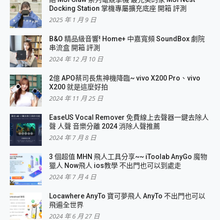
Docking Station 掌機專屬擴充底座 開箱 評測
2025 年 1 月 9 日
B&O 精品級音響! Home+ 中嘉寬頻 SoundBox 劇院
串流盒 開箱 評測
2024 年 12 月 10 日
2億 APO蔡司長焦神機降臨~ vivo X200 Pro、vivo
X200 就是這麼好拍
2024 年 11 月 25 日
EaseUS Vocal Remover 免費線上去聲器一鍵去除人
聲 人聲 音樂分離 2024 消除人聲推薦
2024 年 7 月 8 日
3 個超值 MHN 飛人工具分享~~ iToolab AnyGo 魔物
獵人 Now飛人 ios教學 不出門也可以到處走
2024 年 7 月 4 日
Locawhere AnyTo 寶可夢飛人 AnyTo 不出門也可以
飛遍全世界
2024 年 6 月 27 日