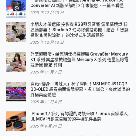
一鍵修復模糊影片、舊照的 AI 好幫手! VideoProc
Converter AI 新版全解析 × 年末優惠，一篇全看懂
2025 年 12 月 15 日
小朋友才做選擇 投影機 RGB藍牙音響 氛圍情境燈 我
通通都要！ Starfish 2 幻彩膠囊投影機｜結合「 智慧
投影 & 煥彩流動 」的沈浸式生活新體驗
2025 年 12 月 13 日
外型超吸晴~ 給您絕佳操控體驗 GravaStar Mercury
K1 系列 異星機械鍵盤與 Mercury X 系列 輕量無線電
競滑鼠 開箱 評測
2025 年 11 月 7 日
開箱~變身「蜘蛛人」椅子軍師！MSI MPG 491CQP
QD-OLED 超寬曲面電競螢幕，多工辦公、爽度滿滿的
終極桌面體驗
2025 年 11 月 4 日
iPhone 17 系列 有認證的防護來囉！ imos 首家導入
UL MCV 行銷宣告驗證的手機配件品牌
2025 年 9 月 24 日