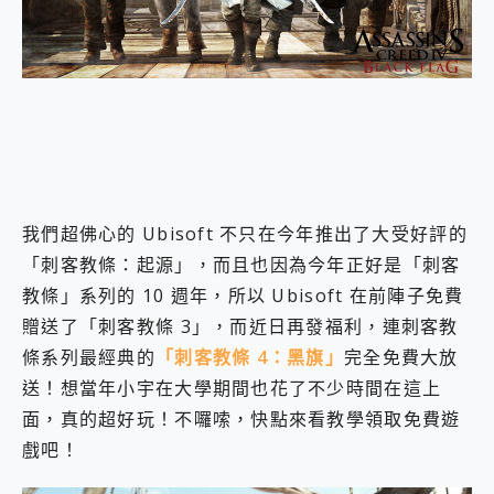
外型超吸晴~ 給您絕佳操控體驗 GravaStar Mercury K1 系列 異星機械鍵盤與 Mercury X 系列 輕量無線電競滑鼠 開箱 評測
開箱~變身「蜘蛛人」椅子軍師！MSI MPG 491CQP QD-OLED 超寬曲面電競螢幕，多工辦公、爽度滿滿的終極桌面體驗
iPhone 17 系列 有認證的防護來囉！ imos 首家導入 UL MCV 行銷宣告驗證的手機配件品牌
DJI Osmo Pocket 3 爽爽帶回家 歡慶 EaseUS 21 週年到來，「Slogan 海報徵稿活動」好康大放送
小巧好吸不擋鏡頭 有Qi2認證的 ONPRO MagReact MXs2 5000mAh薄型磁吸無線急速行動電源 開箱 評測
會走動的冷暖氣 SONY REON POCKET PRO 穿戴式智慧冷暖調溫裝置 開箱 評測
寶可夢飛人外掛iToolab AnyGo全新升級，GO Fest 五折優惠嗨翻天！支援 iOS/Android！
百倍變焦實測~ vivo X200 Pro 與 S25 Ultra 誰能滿足全場景拍攝需求？
超好用的 PLAUD NotePin AI 智慧錄音膠囊~ 您的AI 秘書已上線 每月免費送你 300分鐘轉寫
COMPUTEX 2025 來囉！AGI亞奇雷 AI・Gaming・創作儲存方案登場，趕快來AGI亞奇雷挑戰任務抽 PS5！
我們超佛心的 Ubisoft 不只在今年推出了大受好評的
自帶線的 有線無線都能充 ONPRO MagReact M5 10000mAh 5合1 磁吸無線急速行動電源 開箱 評測
「刺客教條：起源」，而且也因為今年正好是「刺客
飛利浦 JS7310 ⚡【電急便｜行動儲能救車電源】 可靠的旅行夥伴！帶給您優異的安全性與強大供電效能
教條」系列的 10 週年，所以 Ubisoft 在前陣子免費
是螢幕也是電視! 一機超多用途「MSI微星 Modern MD272UPSW 27型」 4K IPS 輕薄商用智慧聯網螢幕 開箱 評測
您的專屬AI 助手 Yoga Slim 7 Aura Edition 觸控AI筆電 開箱 評測
贈送了「刺客教條 3」，而近日再發福利，連刺客教
realme 14 Pro 超硬軍規、冰感變色實測，realme 14 5G 遊戲戰鬥值爆表，效能x娛樂全都要！
條系列最經典的
「刺客教條 4：黑旗」
完全免費大放
iPhone、Apple Watch、AirPods耳機 三個設備充電一起搞定 ONPRO MagReact™ M3 3 in 1可攜摺疊無線充電器 開箱 評測
送！想當年小宇在大學期間也花了不少時間在這上
動靜皆宜「HUAWEI FreeArc」開放式耳掛耳機，無感配戴! 超穩超服貼，音質、通話也很優質
好玩好拍 vivo V50 ~ 口袋裡的 Zeiss 潮流攝影棚!
面，真的超好玩！不囉嗦，快點來看教學領取免費遊
25種洗烘模式一機搞定! Roborock 衣莉莎白 H1 Neo分子篩洗脫烘 AI 滾筒洗衣機
戲吧！
給 MSI Claw 系列電競掌機 最完美的家 MSI Nest Docking Station 掌機專屬擴充底座 開箱 評測
B&O 精品級音響! Home+ 中嘉寬頻 SoundBox 劇院串流盒 開箱 評測