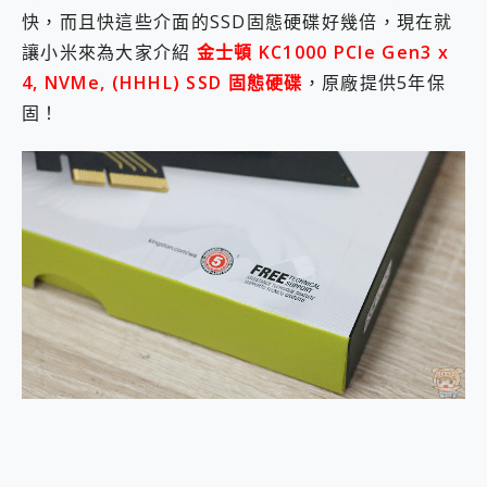
2億 APO蔡司長焦神機降臨~ vivo X200 Pro、vivo X200 就是這麼好拍
快，而且快這些介面的SSD固態硬碟好幾倍，現在就
EaseUS Vocal Remover 免費線上去聲器一鍵去除人聲 人聲 音樂分離 2024 消除人聲推薦
讓小米來為大家介紹
金士頓 KC1000 PCIe Gen3 x
3 個超值 MHN 飛人工具分享~~ iToolab AnyGo 魔物獵人 Now飛人 ios教學 不出門也可以到處走
4, NVMe, (HHHL) SSD 固態硬碟
，原廠提供5年保
Locawhere AnyTo 寶可夢飛人 AnyTo 不出門也可以飛遍全世界
固！
小體積 40000mAh 超大容量 一次充5個設備 充好充滿 CUKTECH 酷態科 300W 微型充電站 開箱 評測
97.3% 恢復率，資料救援就是這麼簡單 EaseUS Data Recovery Wizard Free 18.0.0 業界最好的資料救援軟體
磁碟系統大風吹 有了 磁碟管理程式 EaseUS Partition Master 就是這麼簡單
全新 SONY Xperia 1 VI 開箱! 相機實測! 長焦覆蓋更遠更清晰、2日長續航、頂尖影音娛樂效能~
Xiaomi 14 Ultra 開箱 評測~ 有深度的 Leica 影像旗艦手機! 加碼小旗艦 Xiaomi 14 開箱 評測
vivo TWS 3e 真無線藍牙耳機智慧降噪升級、音質明亮溫潤，並支援雙設備連接~
MSI Claw 掌機專屬配件包 來囉 完美保護 MSI Claw A1M-026TW 電競掌機
人像旗艦 vivo V30 系列 開箱 評測! 首搭蔡司光學鏡頭、攝影棚級柔光環、拍攝功能最好玩的美拍神機 vivo V30 Pro
多個願望一次滿足 超強散熱 微星 MSI Claw A1M-026TW 電競掌機 開箱 評測
一吸完美對位 擁有超強吸力與超好用的隱磁支架 O-ONE MAG 最會吸的行動電源 開箱 評測
Motorola edge 70 pro 及 moto g37 power上市，登錄在送飛利浦氣炸鍋
近八千元的 Soundcore Liberty 5 Pro Max，有螢幕的耳機會是智商稅嗎?
ASUS Pad 全面應援 Me Time，加碼愛奇藝黃金雙周卡體驗，專案價最低 NT$0 起
榮耀 HONOR 600 Pro x MOLLY Limited Edition 限量版開賣，攜手味全龍進駐大巨蛋萬人盛典