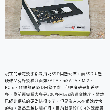
外型超吸晴~ 給您絕佳操控體驗 GravaStar Mercury K1 系列 異星機械鍵盤與 Mercury X 系列 輕量無線電競滑鼠 開箱 評測
開箱~變身「蜘蛛人」椅子軍師！MSI MPG 491CQP QD-OLED 超寬曲面電競螢幕，多工辦公、爽度滿滿的終極桌面體驗
iPhone 17 系列 有認證的防護來囉！ imos 首家導入 UL MCV 行銷宣告驗證的手機配件品牌
DJI Osmo Pocket 3 爽爽帶回家 歡慶 EaseUS 21 週年到來，「Slogan 海報徵稿活動」好康大放送
小巧好吸不擋鏡頭 有Qi2認證的 ONPRO MagReact MXs2 5000mAh薄型磁吸無線急速行動電源 開箱 評測
會走動的冷暖氣 SONY REON POCKET PRO 穿戴式智慧冷暖調溫裝置 開箱 評測
寶可夢飛人外掛iToolab AnyGo全新升級，GO Fest 五折優惠嗨翻天！支援 iOS/Android！
百倍變焦實測~ vivo X200 Pro 與 S25 Ultra 誰能滿足全場景拍攝需求？
超好用的 PLAUD NotePin AI 智慧錄音膠囊~ 您的AI 秘書已上線 每月免費送你 300分鐘轉寫
COMPUTEX 2025 來囉！AGI亞奇雷 AI・Gaming・創作儲存方案登場，趕快來AGI亞奇雷挑戰任務抽 PS5！
自帶線的 有線無線都能充 ONPRO MagReact M5 10000mAh 5合1 磁吸無線急速行動電源 開箱 評測
飛利浦 JS7310 ⚡【電急便｜行動儲能救車電源】 可靠的旅行夥伴！帶給您優異的安全性與強大供電效能
是螢幕也是電視! 一機超多用途「MSI微星 Modern MD272UPSW 27型」 4K IPS 輕薄商用智慧聯網螢幕 開箱 評測
您的專屬AI 助手 Yoga Slim 7 Aura Edition 觸控AI筆電 開箱 評測
現在的筆電幾乎都是搭配SSD固態硬碟，而SSD固態
realme 14 Pro 超硬軍規、冰感變色實測，realme 14 5G 遊戲戰鬥值爆表，效能x娛樂全都要！
硬碟又有好幾種介面如SATA、mSATA、M.2、
iPhone、Apple Watch、AirPods耳機 三個設備充電一起搞定 ONPRO MagReact™ M3 3 in 1可攜摺疊無線充電器 開箱 評測
PCIe，雖然都是SSD固態硬碟，但速度確是相差很
動靜皆宜「HUAWEI FreeArc」開放式耳掛耳機，無感配戴! 超穩超服貼，音質、通話也很優質
好玩好拍 vivo V50 ~ 口袋裡的 Zeiss 潮流攝影棚!
多，像前面幾種大多是500多MB/s的讀寫速度，雖然
25種洗烘模式一機搞定! Roborock 衣莉莎白 H1 Neo分子篩洗脫烘 AI 滾筒洗衣機
已經比傳統的硬碟快很多了，但是沒有人在嫌速度快
給 MSI Claw 系列電競掌機 最完美的家 MSI Nest Docking Station 掌機專屬擴充底座 開箱 評測
的啦，當然是越快越好呀，目前就屬於PCIe的速度最
B&O 精品級音響! Home+ 中嘉寬頻 SoundBox 劇院串流盒 開箱 評測