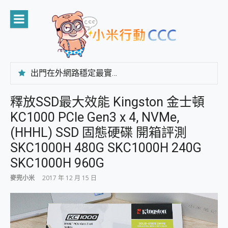
Skip
to
content
出門在外網路穩定最實在 「台灣大哥大」榮獲 4G/5G 在線率全球 NO.3 全台第一與全台六冠王實測心得，走到哪順到哪！
「AUSNAT R1 錄音卡」開箱評測~ 終結會議紀錄地獄，自動生成摘要報告，200+語言翻譯，旅遊最強搭檔。
CP 值天花板~ Bongcom BS5 足球君開箱~ 短焦投影機 3千元就能擁有！ 折扣碼在這～
釋放SSD最大效能 Kingston 金士頓
專為 PC上的 XBOX和掌機設計的 FireCuda X1070 SSD 固態硬碟開箱 評測
KC1000 PCIe Gen3 x 4, NVMe,
台灣製攝影機在這裡，100%全無線設計 SpotCam Solo Eco 太陽能防水雲端攝影機 SpotCam Solo 3 2.5K高畫質戶外攝影機 開箱 評測
電力超超超持久 MSI 微星 Prestige 14 AI+ D3MG-031TW 14吋 開箱評價，AI輕薄商務筆電 Copilot+ PC
(HHHL) SSD 固態硬碟 開箱評測
超懂拍、耐用 AI 街拍機~ realme 16 Pro 開箱評價~ 2 億畫素 LumaColor 影像、持久續航與 IP69K 高防護
SKC1000H 480G SKC1000H 240G
防窺黑科技 Galaxy S26 Ultra系列保護貼怎麼選？imos AR 低反光玻璃、藍寶石鏡頭貼與軍規防摔殼完整開箱評價
SKC1000H 960G
AI 支付 一錶搞定大小事 Xiaomi Watch 5 開箱 評測
超驚艷 讓人一眼就愛上 LENOVO 聯想 Yoga Book 9 14吋 AI輕薄筆電 開箱 評測
麥兜小米
2017 年 12 月 15 日
美到讓人超想擁有 moto pad 60 系列 與 Moto | Swarovski razr 60 冰藍限定版本 開箱 評測
好用的 EaseUS Partition Master 讓您輕鬆的移除與格式化有防寫保護的隨身碟或SD卡
一鍵修復模糊影片、舊照的 AI 好幫手! VideoProc Converter AI 新版全解析 × 年末優惠，一篇全看懂
小朋友才做選擇 投影機 RGB藍牙音響 氛圍情境燈 我通通都要！ Starfish 2 幻彩膠囊投影機｜結合「 智慧投影 & 煥彩流動 」的沈浸式生活新體驗