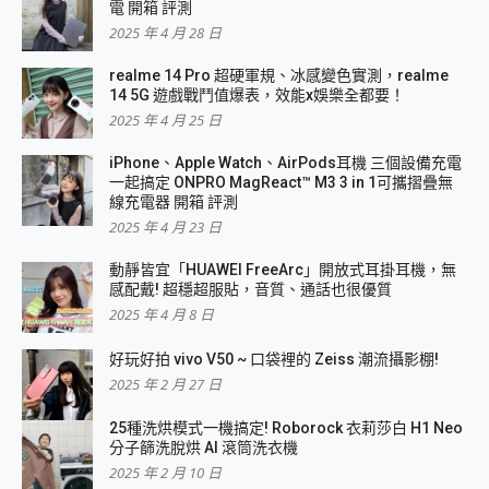
電 開箱 評測
2025 年 4 月 28 日
realme 14 Pro 超硬軍規、冰感變色實測，realme
14 5G 遊戲戰鬥值爆表，效能x娛樂全都要！
2025 年 4 月 25 日
iPhone、Apple Watch、AirPods耳機 三個設備充電
一起搞定 ONPRO MagReact™ M3 3 in 1可攜摺疊無
線充電器 開箱 評測
2025 年 4 月 23 日
動靜皆宜「HUAWEI FreeArc」開放式耳掛耳機，無
感配戴! 超穩超服貼，音質、通話也很優質
2025 年 4 月 8 日
好玩好拍 vivo V50 ~ 口袋裡的 Zeiss 潮流攝影棚!
2025 年 2 月 27 日
25種洗烘模式一機搞定! Roborock 衣莉莎白 H1 Neo
分子篩洗脫烘 AI 滾筒洗衣機
2025 年 2 月 10 日