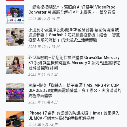
一鍵修復模糊影片、舊照的 AI 好幫手! VideoProc
Converter AI 新版全解析 × 年末優惠，一篇全看懂
2025 年 12 月 15 日
小朋友才做選擇 投影機 RGB藍牙音響 氛圍情境燈 我
通通都要！ Starfish 2 幻彩膠囊投影機｜結合「 智慧
投影 & 煥彩流動 」的沈浸式生活新體驗
2025 年 12 月 13 日
外型超吸晴~ 給您絕佳操控體驗 GravaStar Mercury
K1 系列 異星機械鍵盤與 Mercury X 系列 輕量無線電
競滑鼠 開箱 評測
2025 年 11 月 7 日
開箱~變身「蜘蛛人」椅子軍師！MSI MPG 491CQP
QD-OLED 超寬曲面電競螢幕，多工辦公、爽度滿滿的
終極桌面體驗
2025 年 11 月 4 日
iPhone 17 系列 有認證的防護來囉！ imos 首家導入
UL MCV 行銷宣告驗證的手機配件品牌
2025 年 9 月 24 日