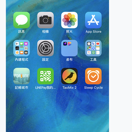
2億 APO蔡司長焦神機降臨~ vivo X200 Pro、vivo X200 就是這麼好拍
EaseUS Vocal Remover 免費線上去聲器一鍵去除人聲 人聲 音樂分離 2024 消除人聲推薦
3 個超值 MHN 飛人工具分享~~ iToolab AnyGo 魔物獵人 Now飛人 ios教學 不出門也可以到處走
Locawhere AnyTo 寶可夢飛人 AnyTo 不出門也可以飛遍全世界
小體積 40000mAh 超大容量 一次充5個設備 充好充滿 CUKTECH 酷態科 300W 微型充電站 開箱 評測
97.3% 恢復率，資料救援就是這麼簡單 EaseUS Data Recovery Wizard Free 18.0.0 業界最好的資料救援軟體
磁碟系統大風吹 有了 磁碟管理程式 EaseUS Partition Master 就是這麼簡單
全新 SONY Xperia 1 VI 開箱! 相機實測! 長焦覆蓋更遠更清晰、2日長續航、頂尖影音娛樂效能~
Xiaomi 14 Ultra 開箱 評測~ 有深度的 Leica 影像旗艦手機! 加碼小旗艦 Xiaomi 14 開箱 評測
vivo TWS 3e 真無線藍牙耳機智慧降噪升級、音質明亮溫潤，並支援雙設備連接~
MSI Claw 掌機專屬配件包 來囉 完美保護 MSI Claw A1M-026TW 電競掌機
人像旗艦 vivo V30 系列 開箱 評測! 首搭蔡司光學鏡頭、攝影棚級柔光環、拍攝功能最好玩的美拍神機 vivo V30 Pro
多個願望一次滿足 超強散熱 微星 MSI Claw A1M-026TW 電競掌機 開箱 評測
一吸完美對位 擁有超強吸力與超好用的隱磁支架 O-ONE MAG 最會吸的行動電源 開箱 評測
OPPO 哈蘇 300mm 專業增距鏡實測：Find X9 Ultra 光學長焦隨手拍，紀錄生活就是這麼簡單
Motorola edge 70 pro 及 moto g37 power上市，登錄在送飛利浦氣炸鍋
近八千元的 Soundcore Liberty 5 Pro Max，有螢幕的耳機會是智商稅嗎?
ASUS Pad 全面應援 Me Time，加碼愛奇藝黃金雙周卡體驗，專案價最低 NT$0 起