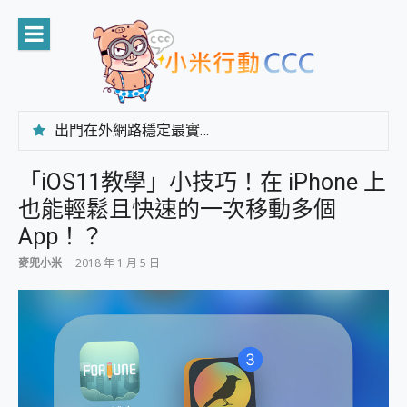
Skip
to
content
出門在外網路穩定最實在 「台灣大哥大」榮獲 4G/5G 在線率全球 NO.3 全台第一與全台六冠王實測心得，走到哪順到哪！
「AUSNAT R1 錄音卡」開箱評測~ 終結會議紀錄地獄，自動生成摘要報告，200+語言翻譯，旅遊最強搭檔。
CP 值天花板~ Bongcom BS5 足球君開箱~ 短焦投影機 3千元就能擁有！ 折扣碼在這～
「iOS11教學」小技巧！在 iPhone 上
專為 PC上的 XBOX和掌機設計的 FireCuda X1070 SSD 固態硬碟開箱 評測
也能輕鬆且快速的一次移動多個
台灣製攝影機在這裡，100%全無線設計 SpotCam Solo Eco 太陽能防水雲端攝影機 SpotCam Solo 3 2.5K高畫質戶外攝影機 開箱 評測
電力超超超持久 MSI 微星 Prestige 14 AI+ D3MG-031TW 14吋 開箱評價，AI輕薄商務筆電 Copilot+ PC
App！？
超懂拍、耐用 AI 街拍機~ realme 16 Pro 開箱評價~ 2 億畫素 LumaColor 影像、持久續航與 IP69K 高防護
麥兜小米
2018 年 1 月 5 日
防窺黑科技 Galaxy S26 Ultra系列保護貼怎麼選？imos AR 低反光玻璃、藍寶石鏡頭貼與軍規防摔殼完整開箱評價
AI 支付 一錶搞定大小事 Xiaomi Watch 5 開箱 評測
超驚艷 讓人一眼就愛上 LENOVO 聯想 Yoga Book 9 14吋 AI輕薄筆電 開箱 評測
美到讓人超想擁有 moto pad 60 系列 與 Moto | Swarovski razr 60 冰藍限定版本 開箱 評測
好用的 EaseUS Partition Master 讓您輕鬆的移除與格式化有防寫保護的隨身碟或SD卡
一鍵修復模糊影片、舊照的 AI 好幫手! VideoProc Converter AI 新版全解析 × 年末優惠，一篇全看懂
小朋友才做選擇 投影機 RGB藍牙音響 氛圍情境燈 我通通都要！ Starfish 2 幻彩膠囊投影機｜結合「 智慧投影 & 煥彩流動 」的沈浸式生活新體驗