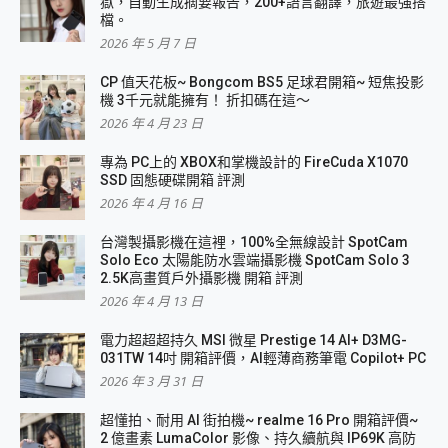
獄，自動生成摘要報告，200+語言翻譯，旅遊最強搭
檔。
2026 年 5 月 7 日
CP 值天花板~ Bongcom BS5 足球君開箱~ 短焦投影
機 3千元就能擁有！ 折扣碼在這～
2026 年 4 月 23 日
專為 PC上的 XBOX和掌機設計的 FireCuda X1070
SSD 固態硬碟開箱 評測
2026 年 4 月 16 日
台灣製攝影機在這裡，100%全無線設計 SpotCam
Solo Eco 太陽能防水雲端攝影機 SpotCam Solo 3
2.5K高畫質戶外攝影機 開箱 評測
2026 年 4 月 13 日
電力超超超持久 MSI 微星 Prestige 14 AI+ D3MG-
031TW 14吋 開箱評價，AI輕薄商務筆電 Copilot+ PC
2026 年 3 月 31 日
超懂拍、耐用 AI 街拍機~ realme 16 Pro 開箱評價~
2 億畫素 LumaColor 影像、持久續航與 IP69K 高防