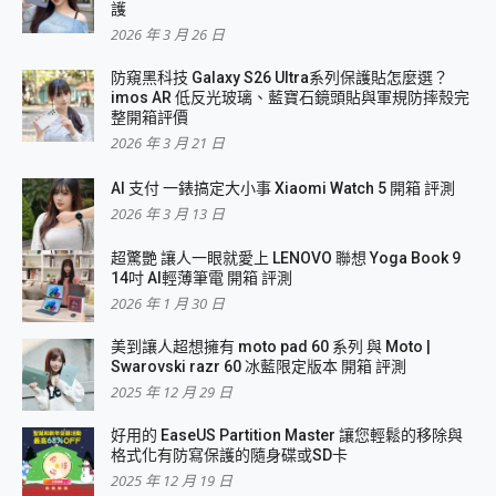
護
2026 年 3 月 26 日
防窺黑科技 Galaxy S26 Ultra系列保護貼怎麼選？
imos AR 低反光玻璃、藍寶石鏡頭貼與軍規防摔殼完
整開箱評價
2026 年 3 月 21 日
AI 支付 一錶搞定大小事 Xiaomi Watch 5 開箱 評測
2026 年 3 月 13 日
超驚艷 讓人一眼就愛上 LENOVO 聯想 Yoga Book 9
14吋 AI輕薄筆電 開箱 評測
2026 年 1 月 30 日
美到讓人超想擁有 moto pad 60 系列 與 Moto |
Swarovski razr 60 冰藍限定版本 開箱 評測
2025 年 12 月 29 日
好用的 EaseUS Partition Master 讓您輕鬆的移除與
格式化有防寫保護的隨身碟或SD卡
2025 年 12 月 19 日