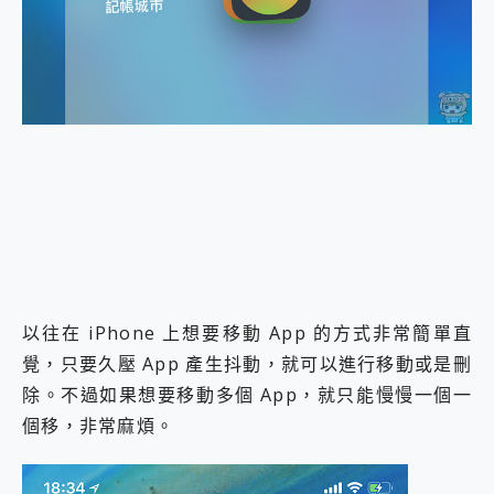
外型超吸晴~ 給您絕佳操控體驗 GravaStar Mercury K1 系列 異星機械鍵盤與 Mercury X 系列 輕量無線電競滑鼠 開箱 評測
開箱~變身「蜘蛛人」椅子軍師！MSI MPG 491CQP QD-OLED 超寬曲面電競螢幕，多工辦公、爽度滿滿的終極桌面體驗
iPhone 17 系列 有認證的防護來囉！ imos 首家導入 UL MCV 行銷宣告驗證的手機配件品牌
DJI Osmo Pocket 3 爽爽帶回家 歡慶 EaseUS 21 週年到來，「Slogan 海報徵稿活動」好康大放送
小巧好吸不擋鏡頭 有Qi2認證的 ONPRO MagReact MXs2 5000mAh薄型磁吸無線急速行動電源 開箱 評測
會走動的冷暖氣 SONY REON POCKET PRO 穿戴式智慧冷暖調溫裝置 開箱 評測
寶可夢飛人外掛iToolab AnyGo全新升級，GO Fest 五折優惠嗨翻天！支援 iOS/Android！
百倍變焦實測~ vivo X200 Pro 與 S25 Ultra 誰能滿足全場景拍攝需求？
超好用的 PLAUD NotePin AI 智慧錄音膠囊~ 您的AI 秘書已上線 每月免費送你 300分鐘轉寫
COMPUTEX 2025 來囉！AGI亞奇雷 AI・Gaming・創作儲存方案登場，趕快來AGI亞奇雷挑戰任務抽 PS5！
自帶線的 有線無線都能充 ONPRO MagReact M5 10000mAh 5合1 磁吸無線急速行動電源 開箱 評測
飛利浦 JS7310 ⚡【電急便｜行動儲能救車電源】 可靠的旅行夥伴！帶給您優異的安全性與強大供電效能
是螢幕也是電視! 一機超多用途「MSI微星 Modern MD272UPSW 27型」 4K IPS 輕薄商用智慧聯網螢幕 開箱 評測
您的專屬AI 助手 Yoga Slim 7 Aura Edition 觸控AI筆電 開箱 評測
以往在 iPhone 上想要移動 App 的方式非常簡單直
realme 14 Pro 超硬軍規、冰感變色實測，realme 14 5G 遊戲戰鬥值爆表，效能x娛樂全都要！
覺，只要久壓 App 產生抖動，就可以進行移動或是刪
iPhone、Apple Watch、AirPods耳機 三個設備充電一起搞定 ONPRO MagReact™ M3 3 in 1可攜摺疊無線充電器 開箱 評測
動靜皆宜「HUAWEI FreeArc」開放式耳掛耳機，無感配戴! 超穩超服貼，音質、通話也很優質
除。不過如果想要移動多個 App，就只能慢慢一個一
好玩好拍 vivo V50 ~ 口袋裡的 Zeiss 潮流攝影棚!
個移，非常麻煩。
25種洗烘模式一機搞定! Roborock 衣莉莎白 H1 Neo分子篩洗脫烘 AI 滾筒洗衣機
給 MSI Claw 系列電競掌機 最完美的家 MSI Nest Docking Station 掌機專屬擴充底座 開箱 評測
B&O 精品級音響! Home+ 中嘉寬頻 SoundBox 劇院串流盒 開箱 評測