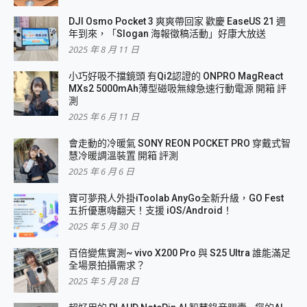
DJI Osmo Pocket 3 爽爽帶回家 歡慶 EaseUS 21 週
年到來，「Slogan 海報徵稿活動」好康大放送
2025 年 8 月 11 日
小巧好吸不擋鏡頭 有Qi2認證的 ONPRO MagReact
MXs2 5000mAh薄型磁吸無線急速行動電源 開箱 評
測
2025 年 6 月 11 日
會走動的冷暖氣 SONY REON POCKET PRO 穿戴式智
慧冷暖調溫裝置 開箱 評測
2025 年 6 月 6 日
寶可夢飛人外掛iToolab AnyGo全新升級，GO Fest
五折優惠嗨翻天！支援 iOS/Android！
2025 年 5 月 30 日
百倍變焦實測~ vivo X200 Pro 與 S25 Ultra 誰能滿足
全場景拍攝需求？
2025 年 5 月 28 日