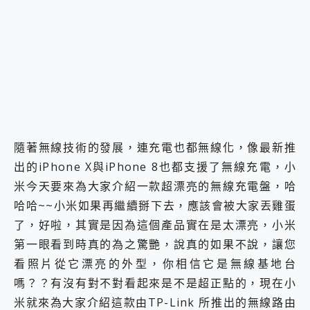
2億 APO蔡司長焦神機降臨~ vivo X200 Pro、vivo X200 就是這麼好拍
EaseUS Vocal Remover 免費線上去聲器一鍵去除人聲 人聲 音樂分離 2024 消除人聲推薦
3 個超值 MHN 飛人工具分享~~ iToolab AnyGo 魔物獵人 Now飛人 ios教學 不出門也可以到處走
Locawhere AnyTo 寶可夢飛人 AnyTo 不出門也可以飛遍全世界
小體積 40000mAh 超大容量 一次充5個設備 充好充滿 CUKTECH 酷態科 300W 微型充電站 開箱 評測
97.3% 恢復率，資料救援就是這麼簡單 EaseUS Data Recovery Wizard Free 18.0.0 業界最好的資料救援軟體
磁碟系統大風吹 有了 磁碟管理程式 EaseUS Partition Master 就是這麼簡單
全新 SONY Xperia 1 VI 開箱! 相機實測! 長焦覆蓋更遠更清晰、2日長續航、頂尖影音娛樂效能~
Xiaomi 14 Ultra 開箱 評測~ 有深度的 Leica 影像旗艦手機! 加碼小旗艦 Xiaomi 14 開箱 評測
隨著無線技術的發展，連充電也都無線化，像最新推
vivo TWS 3e 真無線藍牙耳機智慧降噪升級、音質明亮溫潤，並支援雙設備連接~
MSI Claw 掌機專屬配件包 來囉 完美保護 MSI Claw A1M-026TW 電競掌機
出的iPhone X與iPhone 8也都支援了無線充電，小
人像旗艦 vivo V30 系列 開箱 評測! 首搭蔡司光學鏡頭、攝影棚級柔光環、拍攝功能最好玩的美拍神機 vivo V30 Pro
米今天要來為大家介紹一款超漂亮的無線充電盤，哈
多個願望一次滿足 超強散熱 微星 MSI Claw A1M-026TW 電競掌機 開箱 評測
哈哈~~小米如果再繼續掰下去，應該會被大家丟雞蛋
一吸完美對位 擁有超強吸力與超好用的隱磁支架 O-ONE MAG 最會吸的行動電源 開箱 評測
了，好啦，其實是因為這個產品實在是太漂亮，小米
業界首例百人盲測揭密，Shark EVOPOWER SYSTEM NEO+ 實測，如何精準解決居家清潔三大痛點？
OPPO 哈蘇 300mm 專業增距鏡實測：Find X9 Ultra 光學長焦隨手拍，紀錄生活就是這麼簡單
第一眼看到時真的為之驚艷，說真的如果不說，讓您
Motorola edge 70 pro 及 moto g37 power上市，登錄在送飛利浦氣炸鍋
看照片從它漂亮的外型，你相信它是無線基地台
近八千元的 Soundcore Liberty 5 Pro Max，有螢幕的耳機會是智商稅嗎?
嗎？？有沒有對不對看起來是不是超正點的，現在小
米就來為大家介紹這款由TP-Link 所推出的無線路由