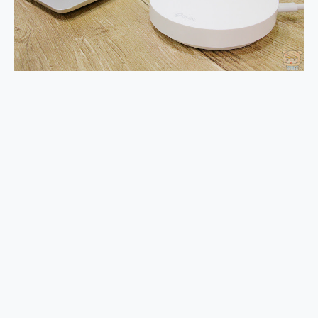
外型超吸晴~ 給您絕佳操控體驗 GravaStar Mercury K1 系列 異星機械鍵盤與 Mercury X 系列 輕量無線電競滑鼠 開箱 評測
開箱~變身「蜘蛛人」椅子軍師！MSI MPG 491CQP QD-OLED 超寬曲面電競螢幕，多工辦公、爽度滿滿的終極桌面體驗
iPhone 17 系列 有認證的防護來囉！ imos 首家導入 UL MCV 行銷宣告驗證的手機配件品牌
DJI Osmo Pocket 3 爽爽帶回家 歡慶 EaseUS 21 週年到來，「Slogan 海報徵稿活動」好康大放送
小巧好吸不擋鏡頭 有Qi2認證的 ONPRO MagReact MXs2 5000mAh薄型磁吸無線急速行動電源 開箱 評測
會走動的冷暖氣 SONY REON POCKET PRO 穿戴式智慧冷暖調溫裝置 開箱 評測
寶可夢飛人外掛iToolab AnyGo全新升級，GO Fest 五折優惠嗨翻天！支援 iOS/Android！
百倍變焦實測~ vivo X200 Pro 與 S25 Ultra 誰能滿足全場景拍攝需求？
超好用的 PLAUD NotePin AI 智慧錄音膠囊~ 您的AI 秘書已上線 每月免費送你 300分鐘轉寫
COMPUTEX 2025 來囉！AGI亞奇雷 AI・Gaming・創作儲存方案登場，趕快來AGI亞奇雷挑戰任務抽 PS5！
自帶線的 有線無線都能充 ONPRO MagReact M5 10000mAh 5合1 磁吸無線急速行動電源 開箱 評測
飛利浦 JS7310 ⚡【電急便｜行動儲能救車電源】 可靠的旅行夥伴！帶給您優異的安全性與強大供電效能
是螢幕也是電視! 一機超多用途「MSI微星 Modern MD272UPSW 27型」 4K IPS 輕薄商用智慧聯網螢幕 開箱 評測
您的專屬AI 助手 Yoga Slim 7 Aura Edition 觸控AI筆電 開箱 評測
realme 14 Pro 超硬軍規、冰感變色實測，realme 14 5G 遊戲戰鬥值爆表，效能x娛樂全都要！
iPhone、Apple Watch、AirPods耳機 三個設備充電一起搞定 ONPRO MagReact™ M3 3 in 1可攜摺疊無線充電器 開箱 評測
動靜皆宜「HUAWEI FreeArc」開放式耳掛耳機，無感配戴! 超穩超服貼，音質、通話也很優質
好玩好拍 vivo V50 ~ 口袋裡的 Zeiss 潮流攝影棚!
25種洗烘模式一機搞定! Roborock 衣莉莎白 H1 Neo分子篩洗脫烘 AI 滾筒洗衣機
給 MSI Claw 系列電競掌機 最完美的家 MSI Nest Docking Station 掌機專屬擴充底座 開箱 評測
B&O 精品級音響! Home+ 中嘉寬頻 SoundBox 劇院串流盒 開箱 評測