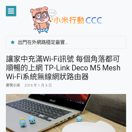
Skip
to
content
出門在外網路穩定最實在 「台灣大哥大」榮獲 4G/5G 在線率全球 NO.3 全台第一與全台六冠王實測心得，走到哪順到哪！
「AUSNAT R1 錄音卡」開箱評測~ 終結會議紀錄地獄，自動生成摘要報告，200+語言翻譯，旅遊最強搭檔。
CP 值天花板~ Bongcom BS5 足球君開箱~ 短焦投影機 3千元就能擁有！ 折扣碼在這～
讓家中充滿Wi-Fi訊號 每個角落都可
專為 PC上的 XBOX和掌機設計的 FireCuda X1070 SSD 固態硬碟開箱 評測
順暢的上網 TP-Link Deco M5 Mesh
台灣製攝影機在這裡，100%全無線設計 SpotCam Solo Eco 太陽能防水雲端攝影機 SpotCam Solo 3 2.5K高畫質戶外攝影機 開箱 評測
電力超超超持久 MSI 微星 Prestige 14 AI+ D3MG-031TW 14吋 開箱評價，AI輕薄商務筆電 Copilot+ PC
Wi-Fi系統無線網狀路由器
超懂拍、耐用 AI 街拍機~ realme 16 Pro 開箱評價~ 2 億畫素 LumaColor 影像、持久續航與 IP69K 高防護
麥兜小米
2018 年 1 月 8 日
防窺黑科技 Galaxy S26 Ultra系列保護貼怎麼選？imos AR 低反光玻璃、藍寶石鏡頭貼與軍規防摔殼完整開箱評價
AI 支付 一錶搞定大小事 Xiaomi Watch 5 開箱 評測
超驚艷 讓人一眼就愛上 LENOVO 聯想 Yoga Book 9 14吋 AI輕薄筆電 開箱 評測
美到讓人超想擁有 moto pad 60 系列 與 Moto | Swarovski razr 60 冰藍限定版本 開箱 評測
好用的 EaseUS Partition Master 讓您輕鬆的移除與格式化有防寫保護的隨身碟或SD卡
一鍵修復模糊影片、舊照的 AI 好幫手! VideoProc Converter AI 新版全解析 × 年末優惠，一篇全看懂
小朋友才做選擇 投影機 RGB藍牙音響 氛圍情境燈 我通通都要！ Starfish 2 幻彩膠囊投影機｜結合「 智慧投影 & 煥彩流動 」的沈浸式生活新體驗