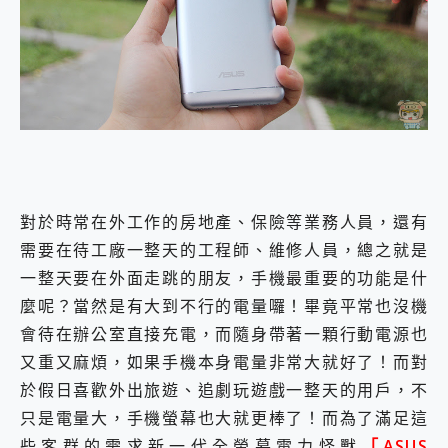
外型超吸晴~ 給您絕佳操控體驗 GravaStar Mercury K1 系列 異星機械鍵盤與 Mercury X 系列 輕量無線電競滑鼠 開箱 評測
開箱~變身「蜘蛛人」椅子軍師！MSI MPG 491CQP QD-OLED 超寬曲面電競螢幕，多工辦公、爽度滿滿的終極桌面體驗
iPhone 17 系列 有認證的防護來囉！ imos 首家導入 UL MCV 行銷宣告驗證的手機配件品牌
DJI Osmo Pocket 3 爽爽帶回家 歡慶 EaseUS 21 週年到來，「Slogan 海報徵稿活動」好康大放送
小巧好吸不擋鏡頭 有Qi2認證的 ONPRO MagReact MXs2 5000mAh薄型磁吸無線急速行動電源 開箱 評測
會走動的冷暖氣 SONY REON POCKET PRO 穿戴式智慧冷暖調溫裝置 開箱 評測
寶可夢飛人外掛iToolab AnyGo全新升級，GO Fest 五折優惠嗨翻天！支援 iOS/Android！
百倍變焦實測~ vivo X200 Pro 與 S25 Ultra 誰能滿足全場景拍攝需求？
超好用的 PLAUD NotePin AI 智慧錄音膠囊~ 您的AI 秘書已上線 每月免費送你 300分鐘轉寫
COMPUTEX 2025 來囉！AGI亞奇雷 AI・Gaming・創作儲存方案登場，趕快來AGI亞奇雷挑戰任務抽 PS5！
對於時常在外工作的房地產、保險等業務人員，還有
自帶線的 有線無線都能充 ONPRO MagReact M5 10000mAh 5合1 磁吸無線急速行動電源 開箱 評測
飛利浦 JS7310 ⚡【電急便｜行動儲能救車電源】 可靠的旅行夥伴！帶給您優異的安全性與強大供電效能
需要在待工廠一整天的工程師、維修人員，總之就是
是螢幕也是電視! 一機超多用途「MSI微星 Modern MD272UPSW 27型」 4K IPS 輕薄商用智慧聯網螢幕 開箱 評測
一整天要在外面走跳的朋友，手機最重要的功能是什
您的專屬AI 助手 Yoga Slim 7 Aura Edition 觸控AI筆電 開箱 評測
麼呢？當然是有大到不行的電量囉！畢竟平常也沒機
realme 14 Pro 超硬軍規、冰感變色實測，realme 14 5G 遊戲戰鬥值爆表，效能x娛樂全都要！
會待在辦公室直接充電，而隨身帶著一顆行動電源也
iPhone、Apple Watch、AirPods耳機 三個設備充電一起搞定 ONPRO MagReact™ M3 3 in 1可攜摺疊無線充電器 開箱 評測
動靜皆宜「HUAWEI FreeArc」開放式耳掛耳機，無感配戴! 超穩超服貼，音質、通話也很優質
又重又麻煩，如果手機本身電量非常大就好了！而對
好玩好拍 vivo V50 ~ 口袋裡的 Zeiss 潮流攝影棚!
於假日喜歡外出旅遊、追劇玩遊戲一整天的用戶，不
25種洗烘模式一機搞定! Roborock 衣莉莎白 H1 Neo分子篩洗脫烘 AI 滾筒洗衣機
只是電量大，手機螢幕也大就更棒了！而為了滿足這
給 MSI Claw 系列電競掌機 最完美的家 MSI Nest Docking Station 掌機專屬擴充底座 開箱 評測
B&O 精品級音響! Home+ 中嘉寬頻 SoundBox 劇院串流盒 開箱 評測
些客群的需求新一代全螢幕電力怪獸
「ASUS