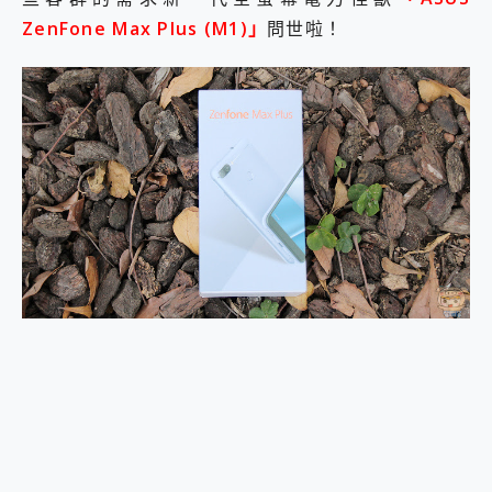
2億 APO蔡司長焦神機降臨~ vivo X200 Pro、vivo X200 就是這麼好拍
ZenFone Max Plus (M1)」
問世啦！
EaseUS Vocal Remover 免費線上去聲器一鍵去除人聲 人聲 音樂分離 2024 消除人聲推薦
3 個超值 MHN 飛人工具分享~~ iToolab AnyGo 魔物獵人 Now飛人 ios教學 不出門也可以到處走
Locawhere AnyTo 寶可夢飛人 AnyTo 不出門也可以飛遍全世界
小體積 40000mAh 超大容量 一次充5個設備 充好充滿 CUKTECH 酷態科 300W 微型充電站 開箱 評測
97.3% 恢復率，資料救援就是這麼簡單 EaseUS Data Recovery Wizard Free 18.0.0 業界最好的資料救援軟體
磁碟系統大風吹 有了 磁碟管理程式 EaseUS Partition Master 就是這麼簡單
全新 SONY Xperia 1 VI 開箱! 相機實測! 長焦覆蓋更遠更清晰、2日長續航、頂尖影音娛樂效能~
Xiaomi 14 Ultra 開箱 評測~ 有深度的 Leica 影像旗艦手機! 加碼小旗艦 Xiaomi 14 開箱 評測
vivo TWS 3e 真無線藍牙耳機智慧降噪升級、音質明亮溫潤，並支援雙設備連接~
MSI Claw 掌機專屬配件包 來囉 完美保護 MSI Claw A1M-026TW 電競掌機
人像旗艦 vivo V30 系列 開箱 評測! 首搭蔡司光學鏡頭、攝影棚級柔光環、拍攝功能最好玩的美拍神機 vivo V30 Pro
多個願望一次滿足 超強散熱 微星 MSI Claw A1M-026TW 電競掌機 開箱 評測
一吸完美對位 擁有超強吸力與超好用的隱磁支架 O-ONE MAG 最會吸的行動電源 開箱 評測
OPPO 哈蘇 300mm 專業增距鏡實測：Find X9 Ultra 光學長焦隨手拍，紀錄生活就是這麼簡單
Motorola edge 70 pro 及 moto g37 power上市，登錄在送飛利浦氣炸鍋
近八千元的 Soundcore Liberty 5 Pro Max，有螢幕的耳機會是智商稅嗎?
ASUS Pad 全面應援 Me Time，加碼愛奇藝黃金雙周卡體驗，專案價最低 NT$0 起