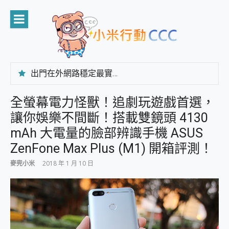
Skip
to
content
出門在外網路穩定最實在 「台灣大哥大」榮獲 4G/5G 在線率全球 NO.3 全台第一與全台六冠王實測心得，走到哪順到哪！
「AUSNAT R1 錄音卡」開箱評測~ 終結會議紀錄地獄，自動生成摘要報告，200+語言翻譯，旅遊最強搭檔。
CP 值天花板~ Bongcom BS5 足球君開箱~ 短焦投影機 3千元就能擁有！ 折扣碼在這～
全螢幕電力怪獸！追劇玩遊戲首選，
專為 PC上的 XBOX和掌機設計的 FireCuda X1070 SSD 固態硬碟開箱 評測
讓你娛樂不間斷！搭載雙鏡頭 4130
台灣製攝影機在這裡，100%全無線設計 SpotCam Solo Eco 太陽能防水雲端攝影機 SpotCam Solo 3 2.5K高畫質戶外攝影機 開箱 評測
電力超超超持久 MSI 微星 Prestige 14 AI+ D3MG-031TW 14吋 開箱評價，AI輕薄商務筆電 Copilot+ PC
mAh 大電量的臉部辨識手機 ASUS
超懂拍、耐用 AI 街拍機~ realme 16 Pro 開箱評價~ 2 億畫素 LumaColor 影像、持久續航與 IP69K 高防護
ZenFone Max Plus (M1) 開箱評測！
防窺黑科技 Galaxy S26 Ultra系列保護貼怎麼選？imos AR 低反光玻璃、藍寶石鏡頭貼與軍規防摔殼完整開箱評價
AI 支付 一錶搞定大小事 Xiaomi Watch 5 開箱 評測
麥兜小米
2018 年 1 月 10 日
超驚艷 讓人一眼就愛上 LENOVO 聯想 Yoga Book 9 14吋 AI輕薄筆電 開箱 評測
美到讓人超想擁有 moto pad 60 系列 與 Moto | Swarovski razr 60 冰藍限定版本 開箱 評測
好用的 EaseUS Partition Master 讓您輕鬆的移除與格式化有防寫保護的隨身碟或SD卡
一鍵修復模糊影片、舊照的 AI 好幫手! VideoProc Converter AI 新版全解析 × 年末優惠，一篇全看懂
小朋友才做選擇 投影機 RGB藍牙音響 氛圍情境燈 我通通都要！ Starfish 2 幻彩膠囊投影機｜結合「 智慧投影 & 煥彩流動 」的沈浸式生活新體驗