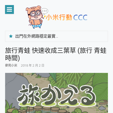
Skip
to
content
出門在外網路穩定最實在 「台灣大哥大」榮獲 4G/5G 在線率全球 NO.3 全台第一與全台六冠王實測心得，走到哪順到哪！
「AUSNAT R1 錄音卡」開箱評測~ 終結會議紀錄地獄，自動生成摘要報告，200+語言翻譯，旅遊最強搭檔。
CP 值天花板~ Bongcom BS5 足球君開箱~ 短焦投影機 3千元就能擁有！ 折扣碼在這～
旅行青蛙 快速收成三葉草 (旅行 青蛙
專為 PC上的 XBOX和掌機設計的 FireCuda X1070 SSD 固態硬碟開箱 評測
時間)
台灣製攝影機在這裡，100%全無線設計 SpotCam Solo Eco 太陽能防水雲端攝影機 SpotCam Solo 3 2.5K高畫質戶外攝影機 開箱 評測
電力超超超持久 MSI 微星 Prestige 14 AI+ D3MG-031TW 14吋 開箱評價，AI輕薄商務筆電 Copilot+ PC
麥兜小米
2018 年 2 月 2 日
超懂拍、耐用 AI 街拍機~ realme 16 Pro 開箱評價~ 2 億畫素 LumaColor 影像、持久續航與 IP69K 高防護
防窺黑科技 Galaxy S26 Ultra系列保護貼怎麼選？imos AR 低反光玻璃、藍寶石鏡頭貼與軍規防摔殼完整開箱評價
AI 支付 一錶搞定大小事 Xiaomi Watch 5 開箱 評測
超驚艷 讓人一眼就愛上 LENOVO 聯想 Yoga Book 9 14吋 AI輕薄筆電 開箱 評測
美到讓人超想擁有 moto pad 60 系列 與 Moto | Swarovski razr 60 冰藍限定版本 開箱 評測
好用的 EaseUS Partition Master 讓您輕鬆的移除與格式化有防寫保護的隨身碟或SD卡
一鍵修復模糊影片、舊照的 AI 好幫手! VideoProc Converter AI 新版全解析 × 年末優惠，一篇全看懂
小朋友才做選擇 投影機 RGB藍牙音響 氛圍情境燈 我通通都要！ Starfish 2 幻彩膠囊投影機｜結合「 智慧投影 & 煥彩流動 」的沈浸式生活新體驗