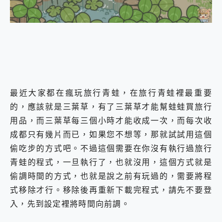
外型超吸晴~ 給您絕佳操控體驗 GravaStar Mercury K1 系列 異星機械鍵盤與 Mercury X 系列 輕量無線電競滑鼠 開箱 評測
開箱~變身「蜘蛛人」椅子軍師！MSI MPG 491CQP QD-OLED 超寬曲面電競螢幕，多工辦公、爽度滿滿的終極桌面體驗
iPhone 17 系列 有認證的防護來囉！ imos 首家導入 UL MCV 行銷宣告驗證的手機配件品牌
DJI Osmo Pocket 3 爽爽帶回家 歡慶 EaseUS 21 週年到來，「Slogan 海報徵稿活動」好康大放送
小巧好吸不擋鏡頭 有Qi2認證的 ONPRO MagReact MXs2 5000mAh薄型磁吸無線急速行動電源 開箱 評測
會走動的冷暖氣 SONY REON POCKET PRO 穿戴式智慧冷暖調溫裝置 開箱 評測
寶可夢飛人外掛iToolab AnyGo全新升級，GO Fest 五折優惠嗨翻天！支援 iOS/Android！
百倍變焦實測~ vivo X200 Pro 與 S25 Ultra 誰能滿足全場景拍攝需求？
超好用的 PLAUD NotePin AI 智慧錄音膠囊~ 您的AI 秘書已上線 每月免費送你 300分鐘轉寫
最近大家都在瘋玩旅行青蛙，在旅行青蛙裡最重要
COMPUTEX 2025 來囉！AGI亞奇雷 AI・Gaming・創作儲存方案登場，趕快來AGI亞奇雷挑戰任務抽 PS5！
的，應該就是三葉草，有了三葉草才能幫蛙蛙買旅行
自帶線的 有線無線都能充 ONPRO MagReact M5 10000mAh 5合1 磁吸無線急速行動電源 開箱 評測
用品，而三葉草每三個小時才能收成一次，而每次收
飛利浦 JS7310 ⚡【電急便｜行動儲能救車電源】 可靠的旅行夥伴！帶給您優異的安全性與強大供電效能
是螢幕也是電視! 一機超多用途「MSI微星 Modern MD272UPSW 27型」 4K IPS 輕薄商用智慧聯網螢幕 開箱 評測
成都只有幾片而已，如果您不想等，那就試試用這個
您的專屬AI 助手 Yoga Slim 7 Aura Edition 觸控AI筆電 開箱 評測
偷吃步的方式吧。不過這個需要在你沒有執行過旅行
realme 14 Pro 超硬軍規、冰感變色實測，realme 14 5G 遊戲戰鬥值爆表，效能x娛樂全都要！
青蛙的程式，一旦執行了，也就沒用，這個方式就是
iPhone、Apple Watch、AirPods耳機 三個設備充電一起搞定 ONPRO MagReact™ M3 3 in 1可攜摺疊無線充電器 開箱 評測
偷調時間的方式，也就是說之前有玩過的，需要將程
動靜皆宜「HUAWEI FreeArc」開放式耳掛耳機，無感配戴! 超穩超服貼，音質、通話也很優質
好玩好拍 vivo V50 ~ 口袋裡的 Zeiss 潮流攝影棚!
式移除才行。移除後再重新下載完程式，請先不要登
25種洗烘模式一機搞定! Roborock 衣莉莎白 H1 Neo分子篩洗脫烘 AI 滾筒洗衣機
入，先到設定裡將時間向前調。
給 MSI Claw 系列電競掌機 最完美的家 MSI Nest Docking Station 掌機專屬擴充底座 開箱 評測
B&O 精品級音響! Home+ 中嘉寬頻 SoundBox 劇院串流盒 開箱 評測