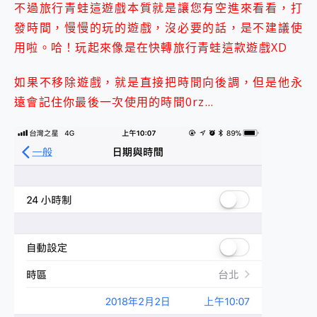
不過旅行青蛙這遊戲本質就是讓您有空進來看看，打
2億 APO蔡司長焦神機降臨~ vivo X200 Pro、vivo X200 就是這麼好拍
發時間，慢慢的玩的遊戲，沒必要的話，是不建議使
EaseUS Vocal Remover 免費線上去聲器一鍵去除人聲 人聲 音樂分離 2024 消除人聲推薦
3 個超值 MHN 飛人工具分享~~ iToolab AnyGo 魔物獵人 Now飛人 ios教學 不出門也可以到處走
用啦。哈！玩起來像是在快轉旅行青蛙這款遊戲XD
Locawhere AnyTo 寶可夢飛人 AnyTo 不出門也可以飛遍全世界
小體積 40000mAh 超大容量 一次充5個設備 充好充滿 CUKTECH 酷態科 300W 微型充電站 開箱 評測
如果不移除遊戲，就是直接把時間向後調，但是他永
97.3% 恢復率，資料救援就是這麼簡單 EaseUS Data Recovery Wizard Free 18.0.0 業界最好的資料救援軟體
遠會記住你最後一次使用的時間0rz…
磁碟系統大風吹 有了 磁碟管理程式 EaseUS Partition Master 就是這麼簡單
全新 SONY Xperia 1 VI 開箱! 相機實測! 長焦覆蓋更遠更清晰、2日長續航、頂尖影音娛樂效能~
Xiaomi 14 Ultra 開箱 評測~ 有深度的 Leica 影像旗艦手機! 加碼小旗艦 Xiaomi 14 開箱 評測
vivo TWS 3e 真無線藍牙耳機智慧降噪升級、音質明亮溫潤，並支援雙設備連接~
MSI Claw 掌機專屬配件包 來囉 完美保護 MSI Claw A1M-026TW 電競掌機
人像旗艦 vivo V30 系列 開箱 評測! 首搭蔡司光學鏡頭、攝影棚級柔光環、拍攝功能最好玩的美拍神機 vivo V30 Pro
多個願望一次滿足 超強散熱 微星 MSI Claw A1M-026TW 電競掌機 開箱 評測
一吸完美對位 擁有超強吸力與超好用的隱磁支架 O-ONE MAG 最會吸的行動電源 開箱 評測
Motorola edge 70 pro 及 moto g37 power上市，登錄在送飛利浦氣炸鍋
近八千元的 Soundcore Liberty 5 Pro Max，有螢幕的耳機會是智商稅嗎?
ASUS Pad 全面應援 Me Time，加碼愛奇藝黃金雙周卡體驗，專案價最低 NT$0 起
榮耀 HONOR 600 Pro x MOLLY Limited Edition 限量版開賣，攜手味全龍進駐大巨蛋萬人盛典