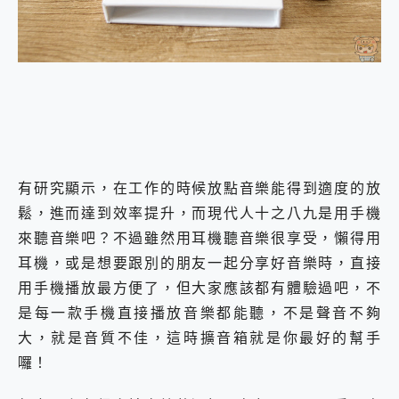
外型超吸晴~ 給您絕佳操控體驗 GravaStar Mercury K1 系列 異星機械鍵盤與 Mercury X 系列 輕量無線電競滑鼠 開箱 評測
開箱~變身「蜘蛛人」椅子軍師！MSI MPG 491CQP QD-OLED 超寬曲面電競螢幕，多工辦公、爽度滿滿的終極桌面體驗
iPhone 17 系列 有認證的防護來囉！ imos 首家導入 UL MCV 行銷宣告驗證的手機配件品牌
DJI Osmo Pocket 3 爽爽帶回家 歡慶 EaseUS 21 週年到來，「Slogan 海報徵稿活動」好康大放送
小巧好吸不擋鏡頭 有Qi2認證的 ONPRO MagReact MXs2 5000mAh薄型磁吸無線急速行動電源 開箱 評測
會走動的冷暖氣 SONY REON POCKET PRO 穿戴式智慧冷暖調溫裝置 開箱 評測
寶可夢飛人外掛iToolab AnyGo全新升級，GO Fest 五折優惠嗨翻天！支援 iOS/Android！
百倍變焦實測~ vivo X200 Pro 與 S25 Ultra 誰能滿足全場景拍攝需求？
超好用的 PLAUD NotePin AI 智慧錄音膠囊~ 您的AI 秘書已上線 每月免費送你 300分鐘轉寫
COMPUTEX 2025 來囉！AGI亞奇雷 AI・Gaming・創作儲存方案登場，趕快來AGI亞奇雷挑戰任務抽 PS5！
有研究顯示，在工作的時候放點音樂能得到適度的放
自帶線的 有線無線都能充 ONPRO MagReact M5 10000mAh 5合1 磁吸無線急速行動電源 開箱 評測
鬆，進而達到效率提升，而現代人十之八九是用手機
飛利浦 JS7310 ⚡【電急便｜行動儲能救車電源】 可靠的旅行夥伴！帶給您優異的安全性與強大供電效能
來聽音樂吧？不過雖然用耳機聽音樂很享受，懶得用
是螢幕也是電視! 一機超多用途「MSI微星 Modern MD272UPSW 27型」 4K IPS 輕薄商用智慧聯網螢幕 開箱 評測
您的專屬AI 助手 Yoga Slim 7 Aura Edition 觸控AI筆電 開箱 評測
耳機，或是想要跟別的朋友一起分享好音樂時，直接
realme 14 Pro 超硬軍規、冰感變色實測，realme 14 5G 遊戲戰鬥值爆表，效能x娛樂全都要！
用手機播放最方便了，但大家應該都有體驗過吧，不
iPhone、Apple Watch、AirPods耳機 三個設備充電一起搞定 ONPRO MagReact™ M3 3 in 1可攜摺疊無線充電器 開箱 評測
是每一款手機直接播放音樂都能聽，不是聲音不夠
動靜皆宜「HUAWEI FreeArc」開放式耳掛耳機，無感配戴! 超穩超服貼，音質、通話也很優質
大，就是音質不佳，這時擴音箱就是你最好的幫手
好玩好拍 vivo V50 ~ 口袋裡的 Zeiss 潮流攝影棚!
25種洗烘模式一機搞定! Roborock 衣莉莎白 H1 Neo分子篩洗脫烘 AI 滾筒洗衣機
囉！
給 MSI Claw 系列電競掌機 最完美的家 MSI Nest Docking Station 掌機專屬擴充底座 開箱 評測
B&O 精品級音響! Home+ 中嘉寬頻 SoundBox 劇院串流盒 開箱 評測