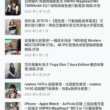
自帶線的 有線無線都能充 ONPRO MagReact M5
10000mAh 5合1 磁吸無線急速行動電源 開箱 評測
2025 年 5 月 19 日
飛利浦 JS7310 ⚡【電急便｜行動儲能救車電源】 可
靠的旅行夥伴！帶給您優異的安全性與強大供電效能
2025 年 5 月 7 日
是螢幕也是電視! 一機超多用途「MSI微星 Modern
MD272UPSW 27型」 4K IPS 輕薄商用智慧聯網螢幕
開箱 評測
2025 年 5 月 1 日
您的專屬AI 助手 Yoga Slim 7 Aura Edition 觸控AI筆
電 開箱 評測
2025 年 4 月 28 日
realme 14 Pro 超硬軍規、冰感變色實測，realme
14 5G 遊戲戰鬥值爆表，效能x娛樂全都要！
2025 年 4 月 25 日
iPhone、Apple Watch、AirPods耳機 三個設備充電
一起搞定 ONPRO MagReact™ M3 3 in 1可攜摺疊無