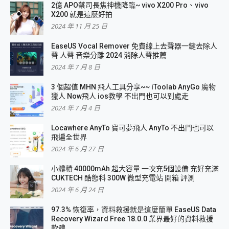
2億 APO蔡司長焦神機降臨~ vivo X200 Pro、vivo
X200 就是這麼好拍
2024 年 11 月 25 日
EaseUS Vocal Remover 免費線上去聲器一鍵去除人
聲 人聲 音樂分離 2024 消除人聲推薦
2024 年 7 月 8 日
3 個超值 MHN 飛人工具分享~~ iToolab AnyGo 魔物
獵人 Now飛人 ios教學 不出門也可以到處走
2024 年 7 月 4 日
Locawhere AnyTo 寶可夢飛人 AnyTo 不出門也可以
飛遍全世界
2024 年 6 月 27 日
小體積 40000mAh 超大容量 一次充5個設備 充好充滿
CUKTECH 酷態科 300W 微型充電站 開箱 評測
2024 年 6 月 24 日
97.3% 恢復率，資料救援就是這麼簡單 EaseUS Data
Recovery Wizard Free 18.0.0 業界最好的資料救援
軟體