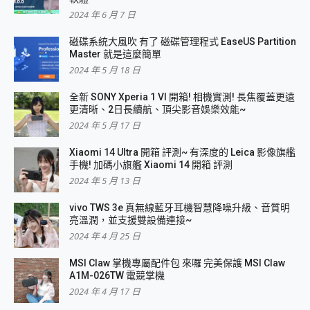
2024 年 6 月 7 日
磁碟系統大風吹 有了 磁碟管理程式 EaseUS Partition
Master 就是這麼簡單
2024 年 5 月 18 日
全新 SONY Xperia 1 VI 開箱! 相機實測! 長焦覆蓋更遠
更清晰、2日長續航、頂尖影音娛樂效能~
2024 年 5 月 17 日
Xiaomi 14 Ultra 開箱 評測~ 有深度的 Leica 影像旗艦
手機! 加碼小旗艦 Xiaomi 14 開箱 評測
2024 年 5 月 13 日
vivo TWS 3e 真無線藍牙耳機智慧降噪升級、音質明
亮溫潤，並支援雙設備連接~
2024 年 4 月 25 日
MSI Claw 掌機專屬配件包 來囉 完美保護 MSI Claw
A1M-026TW 電競掌機
2024 年 4 月 17 日