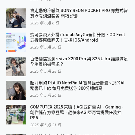
會走動的冷暖氣 SONY REON POCKET PRO 穿戴式智
慧冷暖調溫裝置 開箱 評測
2025 年 6 月 6 日
寶可夢飛人外掛iToolab AnyGo全新升級，GO Fest
五折優惠嗨翻天！支援 iOS/Android！
2025 年 5 月 30 日
百倍變焦實測~ vivo X200 Pro 與 S25 Ultra 誰能滿足
全場景拍攝需求？
2025 年 5 月 28 日
超好用的 PLAUD NotePin AI 智慧錄音膠囊~ 您的AI
秘書已上線 每月免費送你 300分鐘轉寫
2025 年 5 月 26 日
COMPUTEX 2025 來囉！AGI亞奇雷 AI・Gaming・
創作儲存方案登場，趕快來AGI亞奇雷挑戰任務抽
PS5！
2025 年 5 月 21 日