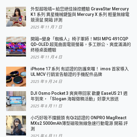
外型超吸晴~ 給您絕佳操控體驗 GravaStar Mercury
K1 系列 異星機械鍵盤與 Mercury X 系列 輕量無線電
競滑鼠 開箱 評測
2025 年 11 月 7 日
開箱~變身「蜘蛛人」椅子軍師！MSI MPG 491CQP
QD-OLED 超寬曲面電競螢幕，多工辦公、爽度滿滿的
終極桌面體驗
2025 年 11 月 4 日
iPhone 17 系列 有認證的防護來囉！ imos 首家導入
UL MCV 行銷宣告驗證的手機配件品牌
2025 年 9 月 24 日
DJI Osmo Pocket 3 爽爽帶回家 歡慶 EaseUS 21 週
年到來，「Slogan 海報徵稿活動」好康大放送
2025 年 8 月 11 日
小巧好吸不擋鏡頭 有Qi2認證的 ONPRO MagReact
MXs2 5000mAh薄型磁吸無線急速行動電源 開箱 評
測
2025 年 6 月 11 日