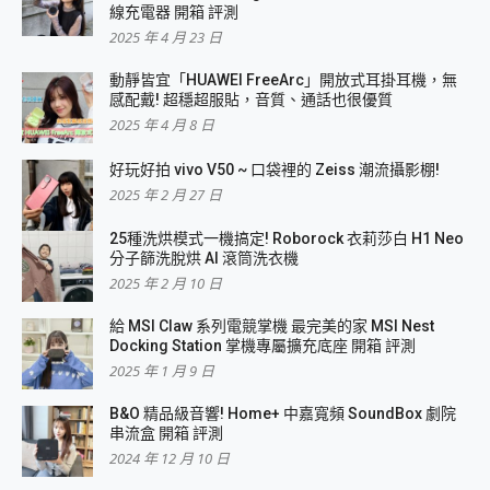
線充電器 開箱 評測
2025 年 4 月 23 日
動靜皆宜「HUAWEI FreeArc」開放式耳掛耳機，無
感配戴! 超穩超服貼，音質、通話也很優質
2025 年 4 月 8 日
好玩好拍 vivo V50 ~ 口袋裡的 Zeiss 潮流攝影棚!
2025 年 2 月 27 日
25種洗烘模式一機搞定! Roborock 衣莉莎白 H1 Neo
分子篩洗脫烘 AI 滾筒洗衣機
2025 年 2 月 10 日
給 MSI Claw 系列電競掌機 最完美的家 MSI Nest
Docking Station 掌機專屬擴充底座 開箱 評測
2025 年 1 月 9 日
B&O 精品級音響! Home+ 中嘉寬頻 SoundBox 劇院
串流盒 開箱 評測
2024 年 12 月 10 日