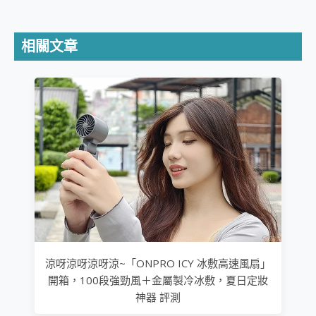
相關文章
涼呀涼呀涼呀涼~「ONPRO ICY 冰敷高速風扇」
開箱，100段強勁風＋金屬製冷冰敷，夏日定妝
神器 評測