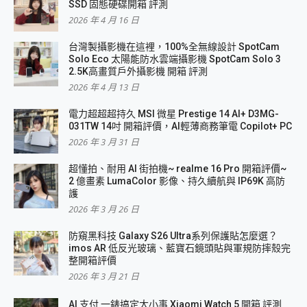
SSD 固態硬碟開箱 評測
2026 年 4 月 16 日
台灣製攝影機在這裡，100%全無線設計 SpotCam
Solo Eco 太陽能防水雲端攝影機 SpotCam Solo 3
2.5K高畫質戶外攝影機 開箱 評測
2026 年 4 月 13 日
電力超超超持久 MSI 微星 Prestige 14 AI+ D3MG-
031TW 14吋 開箱評價，AI輕薄商務筆電 Copilot+ PC
2026 年 3 月 31 日
超懂拍、耐用 AI 街拍機~ realme 16 Pro 開箱評價~
2 億畫素 LumaColor 影像、持久續航與 IP69K 高防
護
2026 年 3 月 26 日
防窺黑科技 Galaxy S26 Ultra系列保護貼怎麼選？
imos AR 低反光玻璃、藍寶石鏡頭貼與軍規防摔殼完
整開箱評價
2026 年 3 月 21 日
AI 支付 一錶搞定大小事 Xiaomi Watch 5 開箱 評測