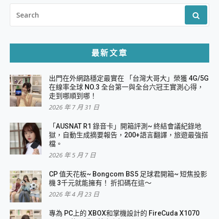
SEARCH
FOR:
最新文章
出門在外網路穩定最實在 「台灣大哥大」榮獲 4G/5G
在線率全球 NO.3 全台第一與全台六冠王實測心得，
走到哪順到哪！
2026 年 7 月 31 日
「AUSNAT R1 錄音卡」開箱評測~ 終結會議紀錄地
獄，自動生成摘要報告，200+語言翻譯，旅遊最強搭
檔。
2026 年 5 月 7 日
CP 值天花板~ Bongcom BS5 足球君開箱~ 短焦投影
機 3千元就能擁有！ 折扣碼在這～
2026 年 4 月 23 日
專為 PC上的 XBOX和掌機設計的 FireCuda X1070