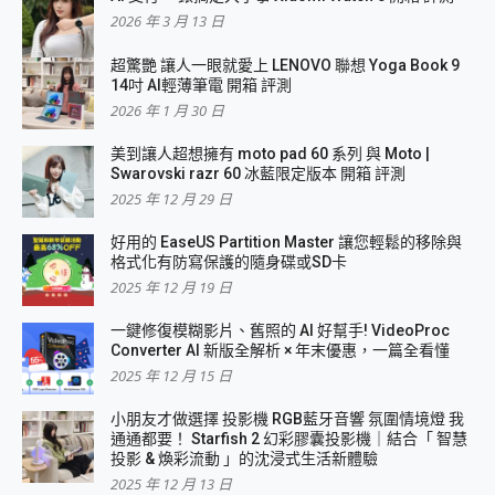
2026 年 3 月 13 日
超驚艷 讓人一眼就愛上 LENOVO 聯想 Yoga Book 9
14吋 AI輕薄筆電 開箱 評測
2026 年 1 月 30 日
美到讓人超想擁有 moto pad 60 系列 與 Moto |
Swarovski razr 60 冰藍限定版本 開箱 評測
2025 年 12 月 29 日
好用的 EaseUS Partition Master 讓您輕鬆的移除與
格式化有防寫保護的隨身碟或SD卡
2025 年 12 月 19 日
一鍵修復模糊影片、舊照的 AI 好幫手! VideoProc
Converter AI 新版全解析 × 年末優惠，一篇全看懂
2025 年 12 月 15 日
小朋友才做選擇 投影機 RGB藍牙音響 氛圍情境燈 我
通通都要！ Starfish 2 幻彩膠囊投影機｜結合「 智慧
投影 & 煥彩流動 」的沈浸式生活新體驗
2025 年 12 月 13 日