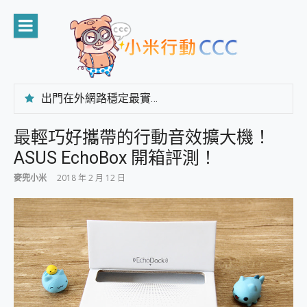
Skip
to
content
出門在外網路穩定最實在 「台灣大哥大」榮獲 4G/5G 在線率全球 NO.3 全台第一與全台六冠王實測心得，走到哪順到哪！
「AUSNAT R1 錄音卡」開箱評測~ 終結會議紀錄地獄，自動生成摘要報告，200+語言翻譯，旅遊最強搭檔。
CP 值天花板~ Bongcom BS5 足球君開箱~ 短焦投影機 3千元就能擁有！ 折扣碼在這～
最輕巧好攜帶的行動音效擴大機！
專為 PC上的 XBOX和掌機設計的 FireCuda X1070 SSD 固態硬碟開箱 評測
ASUS EchoBox 開箱評測！
台灣製攝影機在這裡，100%全無線設計 SpotCam Solo Eco 太陽能防水雲端攝影機 SpotCam Solo 3 2.5K高畫質戶外攝影機 開箱 評測
電力超超超持久 MSI 微星 Prestige 14 AI+ D3MG-031TW 14吋 開箱評價，AI輕薄商務筆電 Copilot+ PC
麥兜小米
2018 年 2 月 12 日
超懂拍、耐用 AI 街拍機~ realme 16 Pro 開箱評價~ 2 億畫素 LumaColor 影像、持久續航與 IP69K 高防護
防窺黑科技 Galaxy S26 Ultra系列保護貼怎麼選？imos AR 低反光玻璃、藍寶石鏡頭貼與軍規防摔殼完整開箱評價
AI 支付 一錶搞定大小事 Xiaomi Watch 5 開箱 評測
超驚艷 讓人一眼就愛上 LENOVO 聯想 Yoga Book 9 14吋 AI輕薄筆電 開箱 評測
美到讓人超想擁有 moto pad 60 系列 與 Moto | Swarovski razr 60 冰藍限定版本 開箱 評測
好用的 EaseUS Partition Master 讓您輕鬆的移除與格式化有防寫保護的隨身碟或SD卡
一鍵修復模糊影片、舊照的 AI 好幫手! VideoProc Converter AI 新版全解析 × 年末優惠，一篇全看懂
小朋友才做選擇 投影機 RGB藍牙音響 氛圍情境燈 我通通都要！ Starfish 2 幻彩膠囊投影機｜結合「 智慧投影 & 煥彩流動 」的沈浸式生活新體驗