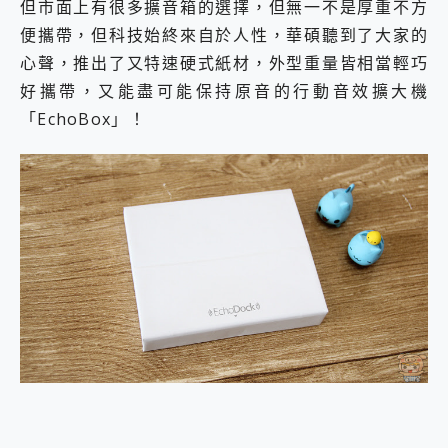
但市面上有很多擴音箱的選擇，但無一不是厚重不方
2億 APO蔡司長焦神機降臨~ vivo X200 Pro、vivo X200 就是這麼好拍
便攜帶，但科技始終來自於人性，華碩聽到了大家的
EaseUS Vocal Remover 免費線上去聲器一鍵去除人聲 人聲 音樂分離 2024 消除人聲推薦
3 個超值 MHN 飛人工具分享~~ iToolab AnyGo 魔物獵人 Now飛人 ios教學 不出門也可以到處走
心聲，推出了又特速硬式紙材，外型重量皆相當輕巧
Locawhere AnyTo 寶可夢飛人 AnyTo 不出門也可以飛遍全世界
好攜帶，又能盡可能保持原音的行動音效擴大機
小體積 40000mAh 超大容量 一次充5個設備 充好充滿 CUKTECH 酷態科 300W 微型充電站 開箱 評測
「EchoBox」！
97.3% 恢復率，資料救援就是這麼簡單 EaseUS Data Recovery Wizard Free 18.0.0 業界最好的資料救援軟體
磁碟系統大風吹 有了 磁碟管理程式 EaseUS Partition Master 就是這麼簡單
全新 SONY Xperia 1 VI 開箱! 相機實測! 長焦覆蓋更遠更清晰、2日長續航、頂尖影音娛樂效能~
Xiaomi 14 Ultra 開箱 評測~ 有深度的 Leica 影像旗艦手機! 加碼小旗艦 Xiaomi 14 開箱 評測
vivo TWS 3e 真無線藍牙耳機智慧降噪升級、音質明亮溫潤，並支援雙設備連接~
MSI Claw 掌機專屬配件包 來囉 完美保護 MSI Claw A1M-026TW 電競掌機
人像旗艦 vivo V30 系列 開箱 評測! 首搭蔡司光學鏡頭、攝影棚級柔光環、拍攝功能最好玩的美拍神機 vivo V30 Pro
多個願望一次滿足 超強散熱 微星 MSI Claw A1M-026TW 電競掌機 開箱 評測
一吸完美對位 擁有超強吸力與超好用的隱磁支架 O-ONE MAG 最會吸的行動電源 開箱 評測
OPPO 哈蘇 300mm 專業增距鏡實測：Find X9 Ultra 光學長焦隨手拍，紀錄生活就是這麼簡單
Motorola edge 70 pro 及 moto g37 power上市，登錄在送飛利浦氣炸鍋
近八千元的 Soundcore Liberty 5 Pro Max，有螢幕的耳機會是智商稅嗎?
ASUS Pad 全面應援 Me Time，加碼愛奇藝黃金雙周卡體驗，專案價最低 NT$0 起