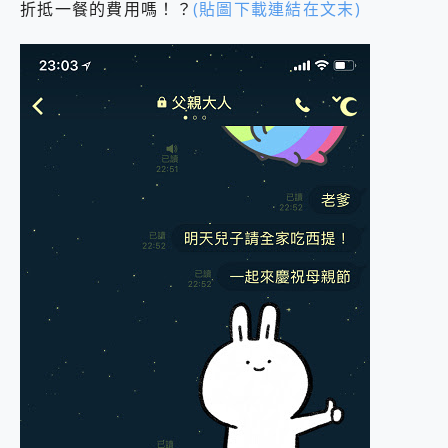
折抵一餐的費用嗎！？
(貼圖下載連結在文末)
2億 APO蔡司長焦神機降臨~ vivo X200 Pro、vivo X200 就是這麼好拍
EaseUS Vocal Remover 免費線上去聲器一鍵去除人聲 人聲 音樂分離 2024 消除人聲推薦
3 個超值 MHN 飛人工具分享~~ iToolab AnyGo 魔物獵人 Now飛人 ios教學 不出門也可以到處走
Locawhere AnyTo 寶可夢飛人 AnyTo 不出門也可以飛遍全世界
小體積 40000mAh 超大容量 一次充5個設備 充好充滿 CUKTECH 酷態科 300W 微型充電站 開箱 評測
97.3% 恢復率，資料救援就是這麼簡單 EaseUS Data Recovery Wizard Free 18.0.0 業界最好的資料救援軟體
磁碟系統大風吹 有了 磁碟管理程式 EaseUS Partition Master 就是這麼簡單
全新 SONY Xperia 1 VI 開箱! 相機實測! 長焦覆蓋更遠更清晰、2日長續航、頂尖影音娛樂效能~
Xiaomi 14 Ultra 開箱 評測~ 有深度的 Leica 影像旗艦手機! 加碼小旗艦 Xiaomi 14 開箱 評測
vivo TWS 3e 真無線藍牙耳機智慧降噪升級、音質明亮溫潤，並支援雙設備連接~
MSI Claw 掌機專屬配件包 來囉 完美保護 MSI Claw A1M-026TW 電競掌機
人像旗艦 vivo V30 系列 開箱 評測! 首搭蔡司光學鏡頭、攝影棚級柔光環、拍攝功能最好玩的美拍神機 vivo V30 Pro
多個願望一次滿足 超強散熱 微星 MSI Claw A1M-026TW 電競掌機 開箱 評測
一吸完美對位 擁有超強吸力與超好用的隱磁支架 O-ONE MAG 最會吸的行動電源 開箱 評測
Motorola edge 70 pro 及 moto g37 power上市，登錄在送飛利浦氣炸鍋
近八千元的 Soundcore Liberty 5 Pro Max，有螢幕的耳機會是智商稅嗎?
ASUS Pad 全面應援 Me Time，加碼愛奇藝黃金雙周卡體驗，專案價最低 NT$0 起
榮耀 HONOR 600 Pro x MOLLY Limited Edition 限量版開賣，攜手味全龍進駐大巨蛋萬人盛典