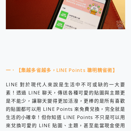
外型超吸晴~ 給您絕佳操控體驗 GravaStar Mercury K1 系列 異星機械鍵盤與 Mercury X 系列 輕量無線電競滑鼠 開箱 評測
開箱~變身「蜘蛛人」椅子軍師！MSI MPG 491CQP QD-OLED 超寬曲面電競螢幕，多工辦公、爽度滿滿的終極桌面體驗
iPhone 17 系列 有認證的防護來囉！ imos 首家導入 UL MCV 行銷宣告驗證的手機配件品牌
DJI Osmo Pocket 3 爽爽帶回家 歡慶 EaseUS 21 週年到來，「Slogan 海報徵稿活動」好康大放送
小巧好吸不擋鏡頭 有Qi2認證的 ONPRO MagReact MXs2 5000mAh薄型磁吸無線急速行動電源 開箱 評測
會走動的冷暖氣 SONY REON POCKET PRO 穿戴式智慧冷暖調溫裝置 開箱 評測
寶可夢飛人外掛iToolab AnyGo全新升級，GO Fest 五折優惠嗨翻天！支援 iOS/Android！
百倍變焦實測~ vivo X200 Pro 與 S25 Ultra 誰能滿足全場景拍攝需求？
超好用的 PLAUD NotePin AI 智慧錄音膠囊~ 您的AI 秘書已上線 每月免費送你 300分鐘轉寫
COMPUTEX 2025 來囉！AGI亞奇雷 AI・Gaming・創作儲存方案登場，趕快來AGI亞奇雷挑戰任務抽 PS5！
自帶線的 有線無線都能充 ONPRO MagReact M5 10000mAh 5合1 磁吸無線急速行動電源 開箱 評測
一．【集越多省越多，LINE Points 聰明精省術】
飛利浦 JS7310 ⚡【電急便｜行動儲能救車電源】 可靠的旅行夥伴！帶給您優異的安全性與強大供電效能
是螢幕也是電視! 一機超多用途「MSI微星 Modern MD272UPSW 27型」 4K IPS 輕薄商用智慧聯網螢幕 開箱 評測
LINE 對於現代人來說是生活中不可或缺的一大要
您的專屬AI 助手 Yoga Slim 7 Aura Edition 觸控AI筆電 開箱 評測
realme 14 Pro 超硬軍規、冰感變色實測，realme 14 5G 遊戲戰鬥值爆表，效能x娛樂全都要！
素！透過 LINE 聊天，傳送各種可愛的貼圖與主題更
iPhone、Apple Watch、AirPods耳機 三個設備充電一起搞定 ONPRO MagReact™ M3 3 in 1可攜摺疊無線充電器 開箱 評測
是不能少，讓聊天變得更加活潑，更棒的是所有喜歡
動靜皆宜「HUAWEI FreeArc」開放式耳掛耳機，無感配戴! 超穩超服貼，音質、通話也很優質
的貼圖都可以用 LINE Points 來免費兌換，完全就是
好玩好拍 vivo V50 ~ 口袋裡的 Zeiss 潮流攝影棚!
生活的小確幸！但你知道 LINE Points 不只是可以用
25種洗烘模式一機搞定! Roborock 衣莉莎白 H1 Neo分子篩洗脫烘 AI 滾筒洗衣機
給 MSI Claw 系列電競掌機 最完美的家 MSI Nest Docking Station 掌機專屬擴充底座 開箱 評測
來兌換可愛的 LINE 貼圖、主題，甚至能當現金使用
B&O 精品級音響! Home+ 中嘉寬頻 SoundBox 劇院串流盒 開箱 評測