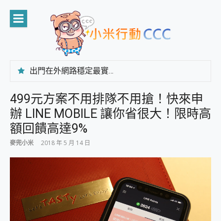
Skip
to
content
出門在外網路穩定最實在 「台灣大哥大」榮獲 4G/5G 在線率全球 NO.3 全台第一與全台六冠王實測心得，走到哪順到哪！
「AUSNAT R1 錄音卡」開箱評測~ 終結會議紀錄地獄，自動生成摘要報告，200+語言翻譯，旅遊最強搭檔。
CP 值天花板~ Bongcom BS5 足球君開箱~ 短焦投影機 3千元就能擁有！ 折扣碼在這～
499元方案不用排隊不用搶！快來申
專為 PC上的 XBOX和掌機設計的 FireCuda X1070 SSD 固態硬碟開箱 評測
辦 LINE MOBILE 讓你省很大！限時高
台灣製攝影機在這裡，100%全無線設計 SpotCam Solo Eco 太陽能防水雲端攝影機 SpotCam Solo 3 2.5K高畫質戶外攝影機 開箱 評測
電力超超超持久 MSI 微星 Prestige 14 AI+ D3MG-031TW 14吋 開箱評價，AI輕薄商務筆電 Copilot+ PC
額回饋高達9%
超懂拍、耐用 AI 街拍機~ realme 16 Pro 開箱評價~ 2 億畫素 LumaColor 影像、持久續航與 IP69K 高防護
麥兜小米
2018 年 5 月 14 日
防窺黑科技 Galaxy S26 Ultra系列保護貼怎麼選？imos AR 低反光玻璃、藍寶石鏡頭貼與軍規防摔殼完整開箱評價
AI 支付 一錶搞定大小事 Xiaomi Watch 5 開箱 評測
超驚艷 讓人一眼就愛上 LENOVO 聯想 Yoga Book 9 14吋 AI輕薄筆電 開箱 評測
美到讓人超想擁有 moto pad 60 系列 與 Moto | Swarovski razr 60 冰藍限定版本 開箱 評測
好用的 EaseUS Partition Master 讓您輕鬆的移除與格式化有防寫保護的隨身碟或SD卡
一鍵修復模糊影片、舊照的 AI 好幫手! VideoProc Converter AI 新版全解析 × 年末優惠，一篇全看懂
小朋友才做選擇 投影機 RGB藍牙音響 氛圍情境燈 我通通都要！ Starfish 2 幻彩膠囊投影機｜結合「 智慧投影 & 煥彩流動 」的沈浸式生活新體驗