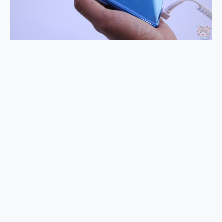
2億 APO蔡司長焦神機降臨~ vivo X200 Pro、vivo X200 就是這麼好拍
EaseUS Vocal Remover 免費線上去聲器一鍵去除人聲 人聲 音樂分離 2024 消除人聲推薦
3 個超值 MHN 飛人工具分享~~ iToolab AnyGo 魔物獵人 Now飛人 ios教學 不出門也可以到處走
Locawhere AnyTo 寶可夢飛人 AnyTo 不出門也可以飛遍全世界
小體積 40000mAh 超大容量 一次充5個設備 充好充滿 CUKTECH 酷態科 300W 微型充電站 開箱 評測
97.3% 恢復率，資料救援就是這麼簡單 EaseUS Data Recovery Wizard Free 18.0.0 業界最好的資料救援軟體
磁碟系統大風吹 有了 磁碟管理程式 EaseUS Partition Master 就是這麼簡單
全新 SONY Xperia 1 VI 開箱! 相機實測! 長焦覆蓋更遠更清晰、2日長續航、頂尖影音娛樂效能~
Xiaomi 14 Ultra 開箱 評測~ 有深度的 Leica 影像旗艦手機! 加碼小旗艦 Xiaomi 14 開箱 評測
vivo TWS 3e 真無線藍牙耳機智慧降噪升級、音質明亮溫潤，並支援雙設備連接~
MSI Claw 掌機專屬配件包 來囉 完美保護 MSI Claw A1M-026TW 電競掌機
人像旗艦 vivo V30 系列 開箱 評測! 首搭蔡司光學鏡頭、攝影棚級柔光環、拍攝功能最好玩的美拍神機 vivo V30 Pro
多個願望一次滿足 超強散熱 微星 MSI Claw A1M-026TW 電競掌機 開箱 評測
一吸完美對位 擁有超強吸力與超好用的隱磁支架 O-ONE MAG 最會吸的行動電源 開箱 評測
OPPO 哈蘇 300mm 專業增距鏡實測：Find X9 Ultra 光學長焦隨手拍，紀錄生活就是這麼簡單
Motorola edge 70 pro 及 moto g37 power上市，登錄在送飛利浦氣炸鍋
近八千元的 Soundcore Liberty 5 Pro Max，有螢幕的耳機會是智商稅嗎?
ASUS Pad 全面應援 Me Time，加碼愛奇藝黃金雙周卡體驗，專案價最低 NT$0 起