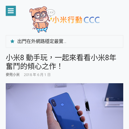
Skip
to
content
出門在外網路穩定最實在 「台灣大哥大」榮獲 4G/5G 在線率全球 NO.3 全台第一與全台六冠王實測心得，走到哪順到哪！
「AUSNAT R1 錄音卡」開箱評測~ 終結會議紀錄地獄，自動生成摘要報告，200+語言翻譯，旅遊最強搭檔。
CP 值天花板~ Bongcom BS5 足球君開箱~ 短焦投影機 3千元就能擁有！ 折扣碼在這～
小米8 動手玩，一起來看看小米8年
專為 PC上的 XBOX和掌機設計的 FireCuda X1070 SSD 固態硬碟開箱 評測
奮鬥的傾心之作！
台灣製攝影機在這裡，100%全無線設計 SpotCam Solo Eco 太陽能防水雲端攝影機 SpotCam Solo 3 2.5K高畫質戶外攝影機 開箱 評測
電力超超超持久 MSI 微星 Prestige 14 AI+ D3MG-031TW 14吋 開箱評價，AI輕薄商務筆電 Copilot+ PC
麥兜小米
2018 年 6 月 1 日
超懂拍、耐用 AI 街拍機~ realme 16 Pro 開箱評價~ 2 億畫素 LumaColor 影像、持久續航與 IP69K 高防護
防窺黑科技 Galaxy S26 Ultra系列保護貼怎麼選？imos AR 低反光玻璃、藍寶石鏡頭貼與軍規防摔殼完整開箱評價
AI 支付 一錶搞定大小事 Xiaomi Watch 5 開箱 評測
超驚艷 讓人一眼就愛上 LENOVO 聯想 Yoga Book 9 14吋 AI輕薄筆電 開箱 評測
美到讓人超想擁有 moto pad 60 系列 與 Moto | Swarovski razr 60 冰藍限定版本 開箱 評測
好用的 EaseUS Partition Master 讓您輕鬆的移除與格式化有防寫保護的隨身碟或SD卡
一鍵修復模糊影片、舊照的 AI 好幫手! VideoProc Converter AI 新版全解析 × 年末優惠，一篇全看懂
小朋友才做選擇 投影機 RGB藍牙音響 氛圍情境燈 我通通都要！ Starfish 2 幻彩膠囊投影機｜結合「 智慧投影 & 煥彩流動 」的沈浸式生活新體驗