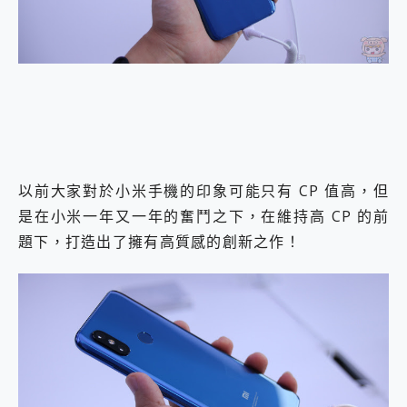
外型超吸晴~ 給您絕佳操控體驗 GravaStar Mercury K1 系列 異星機械鍵盤與 Mercury X 系列 輕量無線電競滑鼠 開箱 評測
開箱~變身「蜘蛛人」椅子軍師！MSI MPG 491CQP QD-OLED 超寬曲面電競螢幕，多工辦公、爽度滿滿的終極桌面體驗
iPhone 17 系列 有認證的防護來囉！ imos 首家導入 UL MCV 行銷宣告驗證的手機配件品牌
DJI Osmo Pocket 3 爽爽帶回家 歡慶 EaseUS 21 週年到來，「Slogan 海報徵稿活動」好康大放送
小巧好吸不擋鏡頭 有Qi2認證的 ONPRO MagReact MXs2 5000mAh薄型磁吸無線急速行動電源 開箱 評測
會走動的冷暖氣 SONY REON POCKET PRO 穿戴式智慧冷暖調溫裝置 開箱 評測
寶可夢飛人外掛iToolab AnyGo全新升級，GO Fest 五折優惠嗨翻天！支援 iOS/Android！
百倍變焦實測~ vivo X200 Pro 與 S25 Ultra 誰能滿足全場景拍攝需求？
超好用的 PLAUD NotePin AI 智慧錄音膠囊~ 您的AI 秘書已上線 每月免費送你 300分鐘轉寫
COMPUTEX 2025 來囉！AGI亞奇雷 AI・Gaming・創作儲存方案登場，趕快來AGI亞奇雷挑戰任務抽 PS5！
以前大家對於小米手機的印象可能只有 CP 值高，但
自帶線的 有線無線都能充 ONPRO MagReact M5 10000mAh 5合1 磁吸無線急速行動電源 開箱 評測
是在小米一年又一年的奮鬥之下，在維持高 CP 的前
飛利浦 JS7310 ⚡【電急便｜行動儲能救車電源】 可靠的旅行夥伴！帶給您優異的安全性與強大供電效能
題下，打造出了擁有高質感的創新之作！
是螢幕也是電視! 一機超多用途「MSI微星 Modern MD272UPSW 27型」 4K IPS 輕薄商用智慧聯網螢幕 開箱 評測
您的專屬AI 助手 Yoga Slim 7 Aura Edition 觸控AI筆電 開箱 評測
realme 14 Pro 超硬軍規、冰感變色實測，realme 14 5G 遊戲戰鬥值爆表，效能x娛樂全都要！
iPhone、Apple Watch、AirPods耳機 三個設備充電一起搞定 ONPRO MagReact™ M3 3 in 1可攜摺疊無線充電器 開箱 評測
動靜皆宜「HUAWEI FreeArc」開放式耳掛耳機，無感配戴! 超穩超服貼，音質、通話也很優質
好玩好拍 vivo V50 ~ 口袋裡的 Zeiss 潮流攝影棚!
25種洗烘模式一機搞定! Roborock 衣莉莎白 H1 Neo分子篩洗脫烘 AI 滾筒洗衣機
給 MSI Claw 系列電競掌機 最完美的家 MSI Nest Docking Station 掌機專屬擴充底座 開箱 評測
B&O 精品級音響! Home+ 中嘉寬頻 SoundBox 劇院串流盒 開箱 評測