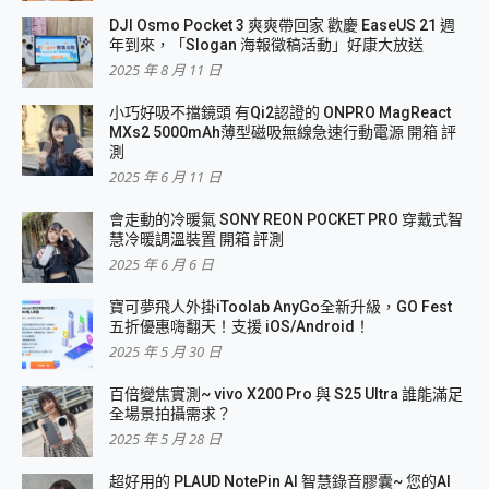
DJI Osmo Pocket 3 爽爽帶回家 歡慶 EaseUS 21 週
年到來，「Slogan 海報徵稿活動」好康大放送
2025 年 8 月 11 日
小巧好吸不擋鏡頭 有Qi2認證的 ONPRO MagReact
MXs2 5000mAh薄型磁吸無線急速行動電源 開箱 評
測
2025 年 6 月 11 日
會走動的冷暖氣 SONY REON POCKET PRO 穿戴式智
慧冷暖調溫裝置 開箱 評測
2025 年 6 月 6 日
寶可夢飛人外掛iToolab AnyGo全新升級，GO Fest
五折優惠嗨翻天！支援 iOS/Android！
2025 年 5 月 30 日
百倍變焦實測~ vivo X200 Pro 與 S25 Ultra 誰能滿足
全場景拍攝需求？
2025 年 5 月 28 日
超好用的 PLAUD NotePin AI 智慧錄音膠囊~ 您的AI