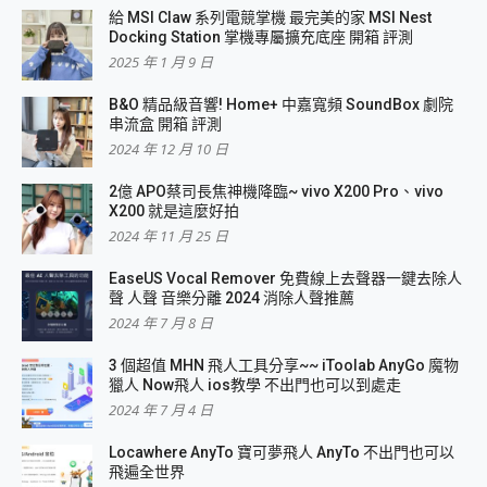
給 MSI Claw 系列電競掌機 最完美的家 MSI Nest
Docking Station 掌機專屬擴充底座 開箱 評測
2025 年 1 月 9 日
B&O 精品級音響! Home+ 中嘉寬頻 SoundBox 劇院
串流盒 開箱 評測
2024 年 12 月 10 日
2億 APO蔡司長焦神機降臨~ vivo X200 Pro、vivo
X200 就是這麼好拍
2024 年 11 月 25 日
EaseUS Vocal Remover 免費線上去聲器一鍵去除人
聲 人聲 音樂分離 2024 消除人聲推薦
2024 年 7 月 8 日
3 個超值 MHN 飛人工具分享~~ iToolab AnyGo 魔物
獵人 Now飛人 ios教學 不出門也可以到處走
2024 年 7 月 4 日
Locawhere AnyTo 寶可夢飛人 AnyTo 不出門也可以
飛遍全世界