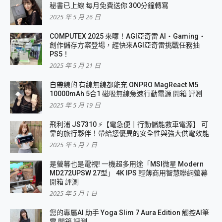
秘書已上線 每月免費送你 300分鐘轉寫
2025 年 5 月 26 日
COMPUTEX 2025 來囉！AGI亞奇雷 AI・Gaming・
創作儲存方案登場，趕快來AGI亞奇雷挑戰任務抽
PS5！
2025 年 5 月 21 日
自帶線的 有線無線都能充 ONPRO MagReact M5
10000mAh 5合1 磁吸無線急速行動電源 開箱 評測
2025 年 5 月 19 日
飛利浦 JS7310 ⚡【電急便｜行動儲能救車電源】 可
靠的旅行夥伴！帶給您優異的安全性與強大供電效能
2025 年 5 月 7 日
是螢幕也是電視! 一機超多用途「MSI微星 Modern
MD272UPSW 27型」 4K IPS 輕薄商用智慧聯網螢幕
開箱 評測
2025 年 5 月 1 日
您的專屬AI 助手 Yoga Slim 7 Aura Edition 觸控AI筆
電 開箱 評測