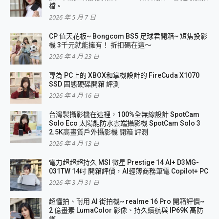
檔。
2026 年 5 月 7 日
CP 值天花板~ Bongcom BS5 足球君開箱~ 短焦投影
機 3千元就能擁有！ 折扣碼在這～
2026 年 4 月 23 日
專為 PC上的 XBOX和掌機設計的 FireCuda X1070
SSD 固態硬碟開箱 評測
2026 年 4 月 16 日
台灣製攝影機在這裡，100%全無線設計 SpotCam
Solo Eco 太陽能防水雲端攝影機 SpotCam Solo 3
2.5K高畫質戶外攝影機 開箱 評測
2026 年 4 月 13 日
電力超超超持久 MSI 微星 Prestige 14 AI+ D3MG-
031TW 14吋 開箱評價，AI輕薄商務筆電 Copilot+ PC
2026 年 3 月 31 日
超懂拍、耐用 AI 街拍機~ realme 16 Pro 開箱評價~
2 億畫素 LumaColor 影像、持久續航與 IP69K 高防
護