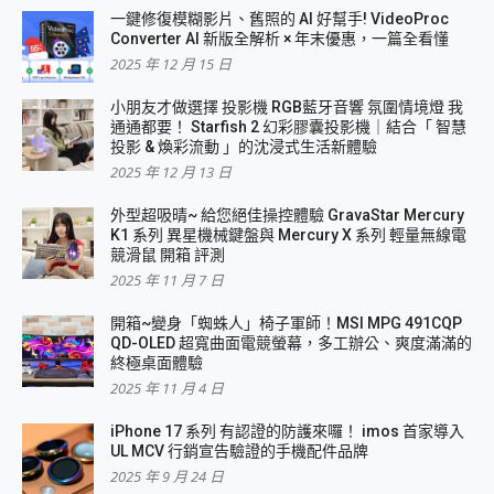
一鍵修復模糊影片、舊照的 AI 好幫手! VideoProc
Converter AI 新版全解析 × 年末優惠，一篇全看懂
2025 年 12 月 15 日
小朋友才做選擇 投影機 RGB藍牙音響 氛圍情境燈 我
通通都要！ Starfish 2 幻彩膠囊投影機｜結合「 智慧
投影 & 煥彩流動 」的沈浸式生活新體驗
2025 年 12 月 13 日
外型超吸晴~ 給您絕佳操控體驗 GravaStar Mercury
K1 系列 異星機械鍵盤與 Mercury X 系列 輕量無線電
競滑鼠 開箱 評測
2025 年 11 月 7 日
開箱~變身「蜘蛛人」椅子軍師！MSI MPG 491CQP
QD-OLED 超寬曲面電競螢幕，多工辦公、爽度滿滿的
終極桌面體驗
2025 年 11 月 4 日
iPhone 17 系列 有認證的防護來囉！ imos 首家導入
UL MCV 行銷宣告驗證的手機配件品牌
2025 年 9 月 24 日