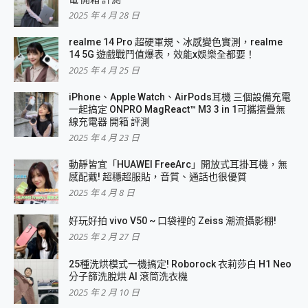
2025 年 4 月 28 日
realme 14 Pro 超硬軍規、冰感變色實測，realme
14 5G 遊戲戰鬥值爆表，效能x娛樂全都要！
2025 年 4 月 25 日
iPhone、Apple Watch、AirPods耳機 三個設備充電
一起搞定 ONPRO MagReact™ M3 3 in 1可攜摺疊無
線充電器 開箱 評測
2025 年 4 月 23 日
動靜皆宜「HUAWEI FreeArc」開放式耳掛耳機，無
感配戴! 超穩超服貼，音質、通話也很優質
2025 年 4 月 8 日
好玩好拍 vivo V50 ~ 口袋裡的 Zeiss 潮流攝影棚!
2025 年 2 月 27 日
25種洗烘模式一機搞定! Roborock 衣莉莎白 H1 Neo
分子篩洗脫烘 AI 滾筒洗衣機
2025 年 2 月 10 日