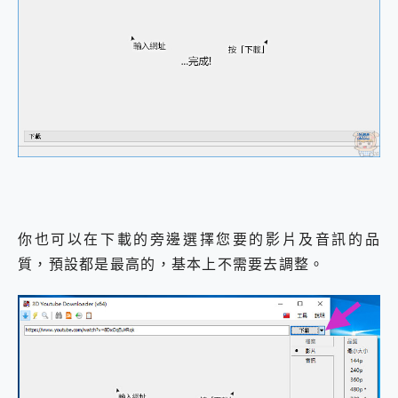
2億 APO蔡司長焦神機降臨~ vivo X200 Pro、vivo X200 就是這麼好拍
EaseUS Vocal Remover 免費線上去聲器一鍵去除人聲 人聲 音樂分離 2024 消除人聲推薦
3 個超值 MHN 飛人工具分享~~ iToolab AnyGo 魔物獵人 Now飛人 ios教學 不出門也可以到處走
Locawhere AnyTo 寶可夢飛人 AnyTo 不出門也可以飛遍全世界
小體積 40000mAh 超大容量 一次充5個設備 充好充滿 CUKTECH 酷態科 300W 微型充電站 開箱 評測
97.3% 恢復率，資料救援就是這麼簡單 EaseUS Data Recovery Wizard Free 18.0.0 業界最好的資料救援軟體
磁碟系統大風吹 有了 磁碟管理程式 EaseUS Partition Master 就是這麼簡單
全新 SONY Xperia 1 VI 開箱! 相機實測! 長焦覆蓋更遠更清晰、2日長續航、頂尖影音娛樂效能~
Xiaomi 14 Ultra 開箱 評測~ 有深度的 Leica 影像旗艦手機! 加碼小旗艦 Xiaomi 14 開箱 評測
vivo TWS 3e 真無線藍牙耳機智慧降噪升級、音質明亮溫潤，並支援雙設備連接~
MSI Claw 掌機專屬配件包 來囉 完美保護 MSI Claw A1M-026TW 電競掌機
人像旗艦 vivo V30 系列 開箱 評測! 首搭蔡司光學鏡頭、攝影棚級柔光環、拍攝功能最好玩的美拍神機 vivo V30 Pro
你也可以在下載的旁邊選擇您要的影片及音訊的品
多個願望一次滿足 超強散熱 微星 MSI Claw A1M-026TW 電競掌機 開箱 評測
質，預設都是最高的，基本上不需要去調整。
一吸完美對位 擁有超強吸力與超好用的隱磁支架 O-ONE MAG 最會吸的行動電源 開箱 評測
OPPO 哈蘇 300mm 專業增距鏡實測：Find X9 Ultra 光學長焦隨手拍，紀錄生活就是這麼簡單
Motorola edge 70 pro 及 moto g37 power上市，登錄在送飛利浦氣炸鍋
近八千元的 Soundcore Liberty 5 Pro Max，有螢幕的耳機會是智商稅嗎?
ASUS Pad 全面應援 Me Time，加碼愛奇藝黃金雙周卡體驗，專案價最低 NT$0 起