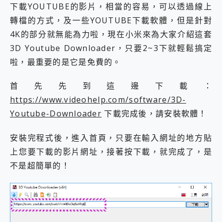
外型超吸晴~ 給您絕佳操控體驗 GravaStar Mercury K1 系列 異星機械鍵盤與 Mercury X 系列 輕量無線電競滑鼠 開箱 評測
下載YOUTUBE的影片，相當的容易，可以透過線上
開箱~變身「蜘蛛人」椅子軍師！MSI MPG 491CQP QD-OLED 超寬曲面電競螢幕，多工辦公、爽度滿滿的終極桌面體驗
轉檔的方式，及一些YOUTUBE下載軟體，但是針對
iPhone 17 系列 有認證的防護來囉！ imos 首家導入 UL MCV 行銷宣告驗證的手機配件品牌
4K的部分就無能為力啦，現在小米來為大家介紹這套
DJI Osmo Pocket 3 爽爽帶回家 歡慶 EaseUS 21 週年到來，「Slogan 海報徵稿活動」好康大放送
小巧好吸不擋鏡頭 有Qi2認證的 ONPRO MagReact MXs2 5000mAh薄型磁吸無線急速行動電源 開箱 評測
3D Youtube Downloader，只要2~3下就輕鬆搞定
會走動的冷暖氣 SONY REON POCKET PRO 穿戴式智慧冷暖調溫裝置 開箱 評測
啦，最重要的是它是免費的。
寶可夢飛人外掛iToolab AnyGo全新升級，GO Fest 五折優惠嗨翻天！支援 iOS/Android！
百倍變焦實測~ vivo X200 Pro 與 S25 Ultra 誰能滿足全場景拍攝需求？
首先先到這邊下載：
超好用的 PLAUD NotePin AI 智慧錄音膠囊~ 您的AI 秘書已上線 每月免費送你 300分鐘轉寫
https://www.videohelp.com/software/3D-
COMPUTEX 2025 來囉！AGI亞奇雷 AI・Gaming・創作儲存方案登場，趕快來AGI亞奇雷挑戰任務抽 PS5！
自帶線的 有線無線都能充 ONPRO MagReact M5 10000mAh 5合1 磁吸無線急速行動電源 開箱 評測
Youtube-Downloader
下載完成後，請安裝軟體！
飛利浦 JS7310 ⚡【電急便｜行動儲能救車電源】 可靠的旅行夥伴！帶給您優異的安全性與強大供電效能
是螢幕也是電視! 一機超多用途「MSI微星 Modern MD272UPSW 27型」 4K IPS 輕薄商用智慧聯網螢幕 開箱 評測
安裝完程式後，進入首頁，只要在輸入網址的地方貼
您的專屬AI 助手 Yoga Slim 7 Aura Edition 觸控AI筆電 開箱 評測
上您要下載的影片網址，接著按下載，就完成了，是
realme 14 Pro 超硬軍規、冰感變色實測，realme 14 5G 遊戲戰鬥值爆表，效能x娛樂全都要！
不是超簡單的！
iPhone、Apple Watch、AirPods耳機 三個設備充電一起搞定 ONPRO MagReact™ M3 3 in 1可攜摺疊無線充電器 開箱 評測
動靜皆宜「HUAWEI FreeArc」開放式耳掛耳機，無感配戴! 超穩超服貼，音質、通話也很優質
好玩好拍 vivo V50 ~ 口袋裡的 Zeiss 潮流攝影棚!
25種洗烘模式一機搞定! Roborock 衣莉莎白 H1 Neo分子篩洗脫烘 AI 滾筒洗衣機
給 MSI Claw 系列電競掌機 最完美的家 MSI Nest Docking Station 掌機專屬擴充底座 開箱 評測
B&O 精品級音響! Home+ 中嘉寬頻 SoundBox 劇院串流盒 開箱 評測