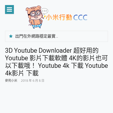
Skip
to
content
出門在外網路穩定最實在 「台灣大哥大」榮獲 4G/5G 在線率全球 NO.3 全台第一與全台六冠王實測心得，走到哪順到哪！
「AUSNAT R1 錄音卡」開箱評測~ 終結會議紀錄地獄，自動生成摘要報告，200+語言翻譯，旅遊最強搭檔。
CP 值天花板~ Bongcom BS5 足球君開箱~ 短焦投影機 3千元就能擁有！ 折扣碼在這～
3D Youtube Downloader 超好用的
專為 PC上的 XBOX和掌機設計的 FireCuda X1070 SSD 固態硬碟開箱 評測
Youtube 影片下載軟體 4K的影片也可
台灣製攝影機在這裡，100%全無線設計 SpotCam Solo Eco 太陽能防水雲端攝影機 SpotCam Solo 3 2.5K高畫質戶外攝影機 開箱 評測
電力超超超持久 MSI 微星 Prestige 14 AI+ D3MG-031TW 14吋 開箱評價，AI輕薄商務筆電 Copilot+ PC
以下載哦！ Youtube 4k 下載 Youtube
超懂拍、耐用 AI 街拍機~ realme 16 Pro 開箱評價~ 2 億畫素 LumaColor 影像、持久續航與 IP69K 高防護
4k影片 下載
防窺黑科技 Galaxy S26 Ultra系列保護貼怎麼選？imos AR 低反光玻璃、藍寶石鏡頭貼與軍規防摔殼完整開箱評價
AI 支付 一錶搞定大小事 Xiaomi Watch 5 開箱 評測
麥兜小米
2018 年 6 月 8 日
超驚艷 讓人一眼就愛上 LENOVO 聯想 Yoga Book 9 14吋 AI輕薄筆電 開箱 評測
美到讓人超想擁有 moto pad 60 系列 與 Moto | Swarovski razr 60 冰藍限定版本 開箱 評測
好用的 EaseUS Partition Master 讓您輕鬆的移除與格式化有防寫保護的隨身碟或SD卡
一鍵修復模糊影片、舊照的 AI 好幫手! VideoProc Converter AI 新版全解析 × 年末優惠，一篇全看懂
小朋友才做選擇 投影機 RGB藍牙音響 氛圍情境燈 我通通都要！ Starfish 2 幻彩膠囊投影機｜結合「 智慧投影 & 煥彩流動 」的沈浸式生活新體驗