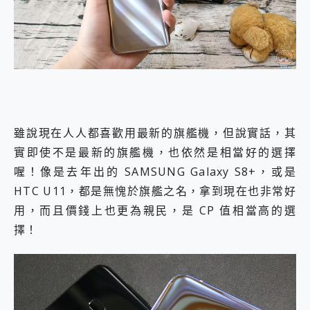
外型超吸晴~ 給您絕佳操控體驗 GravaStar Mercury K1 系列 異星機械鍵盤與 Mercury X 系列 輕量無線電競滑鼠 開箱 評測
開箱~變身「蜘蛛人」椅子軍師！MSI MPG 491CQP QD-OLED 超寬曲面電競螢幕，多工辦公、爽度滿滿的終極桌面體驗
iPhone 17 系列 有認證的防護來囉！ imos 首家導入 UL MCV 行銷宣告驗證的手機配件品牌
DJI Osmo Pocket 3 爽爽帶回家 歡慶 EaseUS 21 週年到來，「Slogan 海報徵稿活動」好康大放送
小巧好吸不擋鏡頭 有Qi2認證的 ONPRO MagReact MXs2 5000mAh薄型磁吸無線急速行動電源 開箱 評測
會走動的冷暖氣 SONY REON POCKET PRO 穿戴式智慧冷暖調溫裝置 開箱 評測
寶可夢飛人外掛iToolab AnyGo全新升級，GO Fest 五折優惠嗨翻天！支援 iOS/Android！
百倍變焦實測~ vivo X200 Pro 與 S25 Ultra 誰能滿足全場景拍攝需求？
超好用的 PLAUD NotePin AI 智慧錄音膠囊~ 您的AI 秘書已上線 每月免費送你 300分鐘轉寫
雖說現在人人都喜歡用最新的旗艦機，但說實話，其
COMPUTEX 2025 來囉！AGI亞奇雷 AI・Gaming・創作儲存方案登場，趕快來AGI亞奇雷挑戰任務抽 PS5！
實即使不是最新的旗艦機，也依然是相當好的選擇
自帶線的 有線無線都能充 ONPRO MagReact M5 10000mAh 5合1 磁吸無線急速行動電源 開箱 評測
飛利浦 JS7310 ⚡【電急便｜行動儲能救車電源】 可靠的旅行夥伴！帶給您優異的安全性與強大供電效能
喔！像是去年出的 SAMSUNG Galaxy S8+，或是
是螢幕也是電視! 一機超多用途「MSI微星 Modern MD272UPSW 27型」 4K IPS 輕薄商用智慧聯網螢幕 開箱 評測
HTC U11，都是無愧於旗艦之名，拿到現在也非常好
您的專屬AI 助手 Yoga Slim 7 Aura Edition 觸控AI筆電 開箱 評測
用，而且價錢上也更為親民，是 CP 值相當高的選
realme 14 Pro 超硬軍規、冰感變色實測，realme 14 5G 遊戲戰鬥值爆表，效能x娛樂全都要！
擇！
iPhone、Apple Watch、AirPods耳機 三個設備充電一起搞定 ONPRO MagReact™ M3 3 in 1可攜摺疊無線充電器 開箱 評測
動靜皆宜「HUAWEI FreeArc」開放式耳掛耳機，無感配戴! 超穩超服貼，音質、通話也很優質
好玩好拍 vivo V50 ~ 口袋裡的 Zeiss 潮流攝影棚!
25種洗烘模式一機搞定! Roborock 衣莉莎白 H1 Neo分子篩洗脫烘 AI 滾筒洗衣機
給 MSI Claw 系列電競掌機 最完美的家 MSI Nest Docking Station 掌機專屬擴充底座 開箱 評測
B&O 精品級音響! Home+ 中嘉寬頻 SoundBox 劇院串流盒 開箱 評測