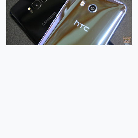
2億 APO蔡司長焦神機降臨~ vivo X200 Pro、vivo X200 就是這麼好拍
EaseUS Vocal Remover 免費線上去聲器一鍵去除人聲 人聲 音樂分離 2024 消除人聲推薦
3 個超值 MHN 飛人工具分享~~ iToolab AnyGo 魔物獵人 Now飛人 ios教學 不出門也可以到處走
Locawhere AnyTo 寶可夢飛人 AnyTo 不出門也可以飛遍全世界
小體積 40000mAh 超大容量 一次充5個設備 充好充滿 CUKTECH 酷態科 300W 微型充電站 開箱 評測
97.3% 恢復率，資料救援就是這麼簡單 EaseUS Data Recovery Wizard Free 18.0.0 業界最好的資料救援軟體
磁碟系統大風吹 有了 磁碟管理程式 EaseUS Partition Master 就是這麼簡單
全新 SONY Xperia 1 VI 開箱! 相機實測! 長焦覆蓋更遠更清晰、2日長續航、頂尖影音娛樂效能~
Xiaomi 14 Ultra 開箱 評測~ 有深度的 Leica 影像旗艦手機! 加碼小旗艦 Xiaomi 14 開箱 評測
vivo TWS 3e 真無線藍牙耳機智慧降噪升級、音質明亮溫潤，並支援雙設備連接~
MSI Claw 掌機專屬配件包 來囉 完美保護 MSI Claw A1M-026TW 電競掌機
人像旗艦 vivo V30 系列 開箱 評測! 首搭蔡司光學鏡頭、攝影棚級柔光環、拍攝功能最好玩的美拍神機 vivo V30 Pro
多個願望一次滿足 超強散熱 微星 MSI Claw A1M-026TW 電競掌機 開箱 評測
一吸完美對位 擁有超強吸力與超好用的隱磁支架 O-ONE MAG 最會吸的行動電源 開箱 評測
OPPO 哈蘇 300mm 專業增距鏡實測：Find X9 Ultra 光學長焦隨手拍，紀錄生活就是這麼簡單
Motorola edge 70 pro 及 moto g37 power上市，登錄在送飛利浦氣炸鍋
近八千元的 Soundcore Liberty 5 Pro Max，有螢幕的耳機會是智商稅嗎?
ASUS Pad 全面應援 Me Time，加碼愛奇藝黃金雙周卡體驗，專案價最低 NT$0 起