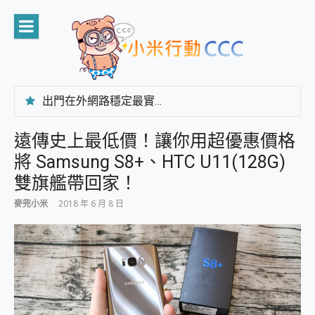
Skip
to
content
出門在外網路穩定最實在 「台灣大哥大」榮獲 4G/5G 在線率全球 NO.3 全台第一與全台六冠王實測心得，走到哪順到哪！
「AUSNAT R1 錄音卡」開箱評測~ 終結會議紀錄地獄，自動生成摘要報告，200+語言翻譯，旅遊最強搭檔。
CP 值天花板~ Bongcom BS5 足球君開箱~ 短焦投影機 3千元就能擁有！ 折扣碼在這～
遠傳史上最低價！讓你用超優惠價格
專為 PC上的 XBOX和掌機設計的 FireCuda X1070 SSD 固態硬碟開箱 評測
將 Samsung S8+、HTC U11(128G)
台灣製攝影機在這裡，100%全無線設計 SpotCam Solo Eco 太陽能防水雲端攝影機 SpotCam Solo 3 2.5K高畫質戶外攝影機 開箱 評測
電力超超超持久 MSI 微星 Prestige 14 AI+ D3MG-031TW 14吋 開箱評價，AI輕薄商務筆電 Copilot+ PC
雙旗艦帶回家！
超懂拍、耐用 AI 街拍機~ realme 16 Pro 開箱評價~ 2 億畫素 LumaColor 影像、持久續航與 IP69K 高防護
麥兜小米
2018 年 6 月 8 日
防窺黑科技 Galaxy S26 Ultra系列保護貼怎麼選？imos AR 低反光玻璃、藍寶石鏡頭貼與軍規防摔殼完整開箱評價
AI 支付 一錶搞定大小事 Xiaomi Watch 5 開箱 評測
超驚艷 讓人一眼就愛上 LENOVO 聯想 Yoga Book 9 14吋 AI輕薄筆電 開箱 評測
美到讓人超想擁有 moto pad 60 系列 與 Moto | Swarovski razr 60 冰藍限定版本 開箱 評測
好用的 EaseUS Partition Master 讓您輕鬆的移除與格式化有防寫保護的隨身碟或SD卡
一鍵修復模糊影片、舊照的 AI 好幫手! VideoProc Converter AI 新版全解析 × 年末優惠，一篇全看懂
小朋友才做選擇 投影機 RGB藍牙音響 氛圍情境燈 我通通都要！ Starfish 2 幻彩膠囊投影機｜結合「 智慧投影 & 煥彩流動 」的沈浸式生活新體驗