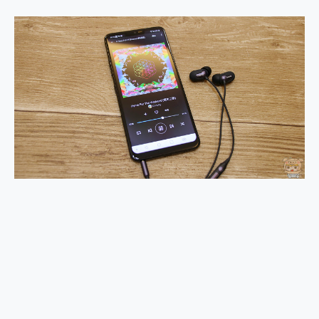
2億 APO蔡司長焦神機降臨~ vivo X200 Pro、vivo X200 就是這麼好拍
EaseUS Vocal Remover 免費線上去聲器一鍵去除人聲 人聲 音樂分離 2024 消除人聲推薦
3 個超值 MHN 飛人工具分享~~ iToolab AnyGo 魔物獵人 Now飛人 ios教學 不出門也可以到處走
Locawhere AnyTo 寶可夢飛人 AnyTo 不出門也可以飛遍全世界
小體積 40000mAh 超大容量 一次充5個設備 充好充滿 CUKTECH 酷態科 300W 微型充電站 開箱 評測
97.3% 恢復率，資料救援就是這麼簡單 EaseUS Data Recovery Wizard Free 18.0.0 業界最好的資料救援軟體
磁碟系統大風吹 有了 磁碟管理程式 EaseUS Partition Master 就是這麼簡單
全新 SONY Xperia 1 VI 開箱! 相機實測! 長焦覆蓋更遠更清晰、2日長續航、頂尖影音娛樂效能~
Xiaomi 14 Ultra 開箱 評測~ 有深度的 Leica 影像旗艦手機! 加碼小旗艦 Xiaomi 14 開箱 評測
vivo TWS 3e 真無線藍牙耳機智慧降噪升級、音質明亮溫潤，並支援雙設備連接~
MSI Claw 掌機專屬配件包 來囉 完美保護 MSI Claw A1M-026TW 電競掌機
人像旗艦 vivo V30 系列 開箱 評測! 首搭蔡司光學鏡頭、攝影棚級柔光環、拍攝功能最好玩的美拍神機 vivo V30 Pro
多個願望一次滿足 超強散熱 微星 MSI Claw A1M-026TW 電競掌機 開箱 評測
一吸完美對位 擁有超強吸力與超好用的隱磁支架 O-ONE MAG 最會吸的行動電源 開箱 評測
OPPO 哈蘇 300mm 專業增距鏡實測：Find X9 Ultra 光學長焦隨手拍，紀錄生活就是這麼簡單
Motorola edge 70 pro 及 moto g37 power上市，登錄在送飛利浦氣炸鍋
近八千元的 Soundcore Liberty 5 Pro Max，有螢幕的耳機會是智商稅嗎?
ASUS Pad 全面應援 Me Time，加碼愛奇藝黃金雙周卡體驗，專案價最低 NT$0 起