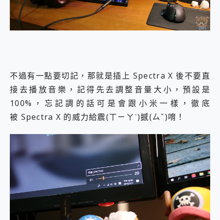
不過有一點要切記，那就是插上 Spectra X 後不要直
接去播放音樂，記得先去調整音量大小，預設是
100%，忘記調的話可是會跟小米一樣，徹底
被 Spectra X 的威力給震(ㄒㄧㄚˋ)撼(ㄙˇ)唷！