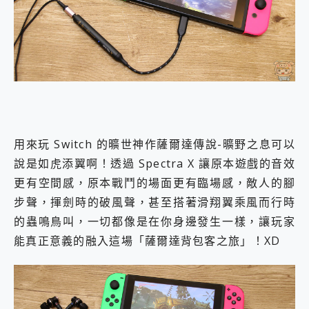
用來玩 Switch 的曠世神作薩爾達傳說-曠野之息可以
說是如虎添翼啊！透過 Spectra X 讓原本遊戲的音效
更有空間感，原本戰鬥的場面更有臨場感，敵人的腳
步聲，揮劍時的破風聲，甚至搭著滑翔翼乘風而行時
的蟲鳴鳥叫，一切都像是在你身邊發生一樣，讓玩家
能真正意義的融入這場「薩爾達背包客之旅」！XD