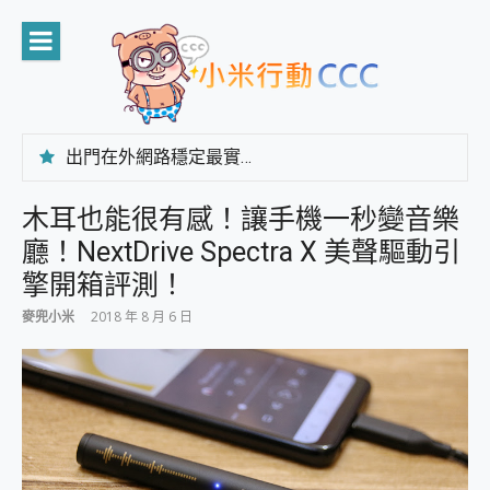
Skip
to
content
出門在外網路穩定最實在 「台灣大哥大」榮獲 4G/5G 在線率全球 NO.3 全台第一與全台六冠王實測心得，走到哪順到哪！
「AUSNAT R1 錄音卡」開箱評測~ 終結會議紀錄地獄，自動生成摘要報告，200+語言翻譯，旅遊最強搭檔。
CP 值天花板~ Bongcom BS5 足球君開箱~ 短焦投影機 3千元就能擁有！ 折扣碼在這～
木耳也能很有感！讓手機一秒變音樂
專為 PC上的 XBOX和掌機設計的 FireCuda X1070 SSD 固態硬碟開箱 評測
廳！NextDrive Spectra X 美聲驅動引
台灣製攝影機在這裡，100%全無線設計 SpotCam Solo Eco 太陽能防水雲端攝影機 SpotCam Solo 3 2.5K高畫質戶外攝影機 開箱 評測
電力超超超持久 MSI 微星 Prestige 14 AI+ D3MG-031TW 14吋 開箱評價，AI輕薄商務筆電 Copilot+ PC
擎開箱評測！
超懂拍、耐用 AI 街拍機~ realme 16 Pro 開箱評價~ 2 億畫素 LumaColor 影像、持久續航與 IP69K 高防護
麥兜小米
2018 年 8 月 6 日
防窺黑科技 Galaxy S26 Ultra系列保護貼怎麼選？imos AR 低反光玻璃、藍寶石鏡頭貼與軍規防摔殼完整開箱評價
AI 支付 一錶搞定大小事 Xiaomi Watch 5 開箱 評測
超驚艷 讓人一眼就愛上 LENOVO 聯想 Yoga Book 9 14吋 AI輕薄筆電 開箱 評測
美到讓人超想擁有 moto pad 60 系列 與 Moto | Swarovski razr 60 冰藍限定版本 開箱 評測
好用的 EaseUS Partition Master 讓您輕鬆的移除與格式化有防寫保護的隨身碟或SD卡
一鍵修復模糊影片、舊照的 AI 好幫手! VideoProc Converter AI 新版全解析 × 年末優惠，一篇全看懂
小朋友才做選擇 投影機 RGB藍牙音響 氛圍情境燈 我通通都要！ Starfish 2 幻彩膠囊投影機｜結合「 智慧投影 & 煥彩流動 」的沈浸式生活新體驗