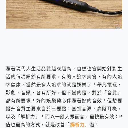
外型超吸晴~ 給您絕佳操控體驗 GravaStar Mercury K1 系列 異星機械鍵盤與 Mercury X 系列 輕量無線電競滑鼠 開箱 評測
開箱~變身「蜘蛛人」椅子軍師！MSI MPG 491CQP QD-OLED 超寬曲面電競螢幕，多工辦公、爽度滿滿的終極桌面體驗
iPhone 17 系列 有認證的防護來囉！ imos 首家導入 UL MCV 行銷宣告驗證的手機配件品牌
DJI Osmo Pocket 3 爽爽帶回家 歡慶 EaseUS 21 週年到來，「Slogan 海報徵稿活動」好康大放送
小巧好吸不擋鏡頭 有Qi2認證的 ONPRO MagReact MXs2 5000mAh薄型磁吸無線急速行動電源 開箱 評測
會走動的冷暖氣 SONY REON POCKET PRO 穿戴式智慧冷暖調溫裝置 開箱 評測
寶可夢飛人外掛iToolab AnyGo全新升級，GO Fest 五折優惠嗨翻天！支援 iOS/Android！
百倍變焦實測~ vivo X200 Pro 與 S25 Ultra 誰能滿足全場景拍攝需求？
超好用的 PLAUD NotePin AI 智慧錄音膠囊~ 您的AI 秘書已上線 每月免費送你 300分鐘轉寫
COMPUTEX 2025 來囉！AGI亞奇雷 AI・Gaming・創作儲存方案登場，趕快來AGI亞奇雷挑戰任務抽 PS5！
自帶線的 有線無線都能充 ONPRO MagReact M5 10000mAh 5合1 磁吸無線急速行動電源 開箱 評測
隨著現代人生活品質越來越高，自然也會開始針對生
飛利浦 JS7310 ⚡【電急便｜行動儲能救車電源】 可靠的旅行夥伴！帶給您優異的安全性與強大供電效能
活的每項細節有所要求，有的人追求美食，有的人追
是螢幕也是電視! 一機超多用途「MSI微星 Modern MD272UPSW 27型」 4K IPS 輕薄商用智慧聯網螢幕 開箱 評測
您的專屬AI 助手 Yoga Slim 7 Aura Edition 觸控AI筆電 開箱 評測
求健康，當然最多人追求的就是娛樂了！舉凡電玩、
realme 14 Pro 超硬軍規、冰感變色實測，realme 14 5G 遊戲戰鬥值爆表，效能x娛樂全都要！
影劇、音樂，各有所好，但不變的是，對於「音質」
iPhone、Apple Watch、AirPods耳機 三個設備充電一起搞定 ONPRO MagReact™ M3 3 in 1可攜摺疊無線充電器 開箱 評測
都有所要求！好的娛樂勢必伴隨著好的音效！但想要
動靜皆宜「HUAWEI FreeArc」開放式耳掛耳機，無感配戴! 超穩超服貼，音質、通話也很優質
好玩好拍 vivo V50 ~ 口袋裡的 Zeiss 潮流攝影棚!
提升音質主要來自於三要點：無損音源、高階耳機，
25種洗烘模式一機搞定! Roborock 衣莉莎白 H1 Neo分子篩洗脫烘 AI 滾筒洗衣機
以及「解析力」！而以一般大眾而言，最快最有效 CP
給 MSI Claw 系列電競掌機 最完美的家 MSI Nest Docking Station 掌機專屬擴充底座 開箱 評測
值也最高的方式，就是改善「
解析力
」啦！
B&O 精品級音響! Home+ 中嘉寬頻 SoundBox 劇院串流盒 開箱 評測