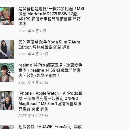
是螢幕也是電視! 一機超多用途「MSI
微星 Modern MD272UPSW 27型」
4K IPS 輕薄商用智慧聯網螢幕 開箱
評測
2025 年 5 月 1 日
您的專屬AI 助手 Yoga Slim 7 Aura
Edition 觸控AI筆電 開箱 評測
2025 年 4 月 28 日
realme 14 Pro 超硬軍規、冰感變色
實測，realme 14 5G 遊戲戰鬥值爆
表，效能x娛樂全都要！
2025 年 4 月 25 日
iPhone、Apple Watch、AirPods耳
機 三個設備充電一起搞定 ONPRO
MagReact™ M3 3 in 1可攜摺疊無線
充電器 開箱 評測
2025 年 4 月 23 日
動靜皆宜「HUAWEI FreeArc」開放