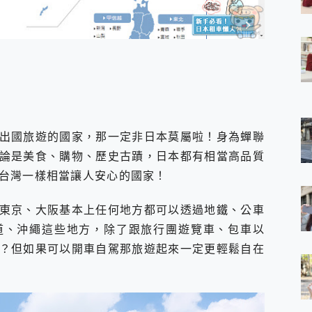
 7 Aura Edition 觸控AI筆電 開箱 評測
軍規、冰感變色實測，realme 14 5G 遊戲戰鬥值爆表，效能x娛樂全都
h、AirPods耳機 三個設備充電一起搞定 ONPRO MagReact™ M3 
eeArc」開放式耳掛耳機，無感配戴! 超穩超服貼，音質、通話也很
袋裡的 Zeiss 潮流攝影棚!
orock 衣莉莎白 H1 Neo分子篩洗脫烘 AI 滾筒洗衣機
 最完美的家 MSI Nest Docking Station 掌機專屬擴充底座 開箱
 中嘉寬頻 SoundBox 劇院串流盒 開箱 評測
ivo X200 Pro、vivo X200 就是這麼好拍
出國旅遊的國家，那一定非日本莫屬啦！身為蟬聯
over 免費線上去聲器一鍵去除人聲 人聲 音樂分離 2024 消除人聲推薦
論是美食、購物、歷史古蹟，日本都有相當高品質
~~ iToolab AnyGo 魔物獵人 Now飛人 ios教學 不出門也可以
台灣一樣相當讓人安心的國家！
寶可夢飛人 AnyTo 不出門也可以飛遍全世界
容量 一次充5個設備 充好充滿 CUKTECH 酷態科 300W 微型充電站
東京、大阪基本上任何地方都可以透過地鐵、公車
簡單 EaseUS Data Recovery Wizard Free 18.0.0 
 EaseUS Partition Master 就是這麼簡單
道、沖繩這些地方，除了跟旅行團遊覽車、包車以
1 VI 開箱! 相機實測! 長焦覆蓋更遠更清晰、2日長續航、頂尖影音娛樂
？但如果可以開車自駕那旅遊起來一定更輕鬆自在
 評測~ 有深度的 Leica 影像旗艦手機! 加碼小旗艦 Xiaomi 14 開箱 評測
無線藍牙耳機智慧降噪升級、音質明亮溫潤，並支援雙設備連接~
來囉 完美保護 MSI Claw A1M-026TW 電競掌機
列 開箱 評測! 首搭蔡司光學鏡頭、攝影棚級柔光環、拍攝功能最好玩的美拍神