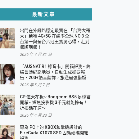
貼與軍規防摔殼完整開箱評價
最新文章
出門在外網路穩定最實在 「台灣大哥
，一篇全看懂
大」榮獲 4G/5G 在線率全球 NO.3 全
台第一與全台六冠王實測心得，走到
機｜結合「 智慧投影 & 煥彩流動 」的沈浸
哪順到哪！
2026 年 7 月 31 日
X 系列 輕量無線電競滑鼠 開箱 評測
多工辦公、爽度滿滿的終極桌面體驗
「AUSNAT R1 錄音卡」開箱評測~ 終
結會議紀錄地獄，自動生成摘要報
好康大放送
告，200+語言翻譯，旅遊最強搭檔。
動電源 開箱 評測
2026 年 5 月 7 日
CP 值天花板~ Bongcom BS5 足球君
開箱~ 短焦投影機 3千元就能擁有！
折扣碼在這～
寫
2026 年 4 月 23 日
挑戰任務抽 PS5！
 開箱 評測
專為 PC上的 XBOX和掌機設計的
與強大供電效能
FireCuda X1070 SSD 固態硬碟開箱
商用智慧聯網螢幕 開箱 評測
評測