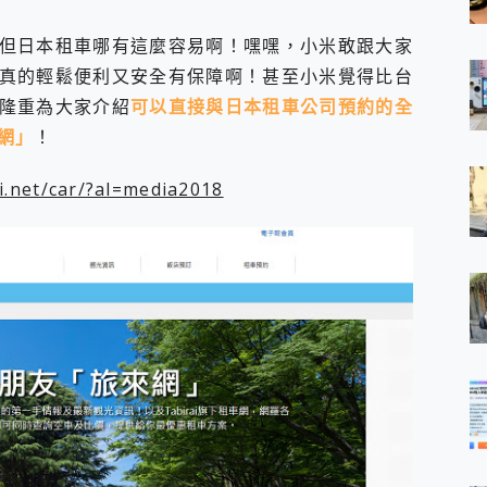
但日本租車哪有這麼容易啊！嘿嘿，小米敢跟大家
真的輕鬆便利又安全有保障啊！甚至小米覺得比台
隆重為大家介紹
可以直接與日本租車公司預約的全
車網」
！
ai.net/car/?al=media2018