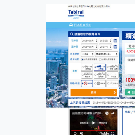
防窺黑科技 Galaxy S2
AI 支付 一錶搞定大小事 Xiao
超驚艷 讓人一眼就愛上 LENOV
美到讓人超想擁有 moto pad 
好用的 EaseUS Parti
一鍵修復模糊影片、舊照的 AI 
小朋友才做選擇 投影機 RG
式生活新體驗
外型超吸晴~ 給您絕佳操控體驗 
開箱~變身「蜘蛛人」椅子軍師
iPhone 17 系列 有認
DJI Osmo Pocket 3
小巧好吸不擋鏡頭 有Qi2認證
會走動的冷暖氣 SONY RE
寶可夢飛人外掛iToolab An
百倍變焦實測~ vivo X200
超好用的 PLAUD NoteP
COMPUTEX 2025 來
自帶線的 有線無線都能充 ONP
飛利浦 JS7310 ⚡【
是螢幕也是電視! 一機超多用途