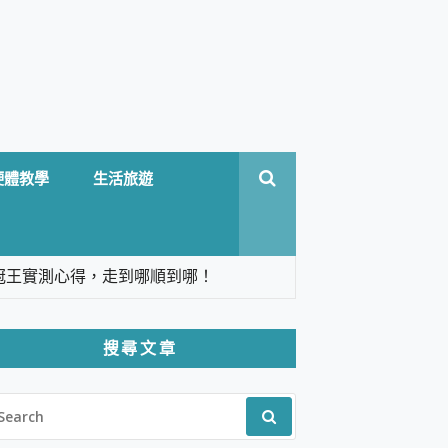
硬體教學
生活旅遊
台六冠王實測心得，走到哪順到哪！
翻譯，旅遊最強搭檔。
搜尋文章
 Solo 3 2.5K高畫質戶外攝影機 開箱 評
EARCH
pilot+ PC
R:
 IP69K 高防護