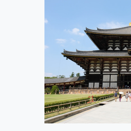
多個願望一次滿足 超強散熱 微星
一吸完美對位 擁有超強吸力
OPPO 哈蘇 300mm 專
Motorola edge 70 p
近八千元的 Soundcore L
ASUS Pad 全面應援 M