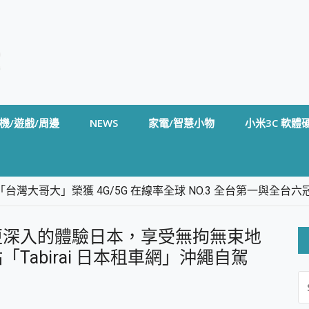
機/遊戲/周邊
NEWS
家電/智慧小物
小米3C 軟體
台灣大哥大」榮獲 4G/5G 在線率全球 NO.3 全台第一與全
卡」開箱評測~ 終結會議紀錄地獄，自動生成摘要報告，200+語言
m BS5 足球君開箱~ 短焦投影機 3千元就能擁有！ 折扣碼在這～
更深入的體驗日本，享受無拘無束地
的 FireCuda X1070 SSD 固態硬碟開箱 評測
線設計 SpotCam Solo Eco 太陽能防水雲端攝影機 SpotCam
Tabirai 日本租車網」沖繩自駕
S
stige 14 AI+ D3MG-031TW 14吋 開箱評價，AI輕薄商務筆電 Co
FO
alme 16 Pro 開箱評價~ 2 億畫素 LumaColor 影像、持久續航與