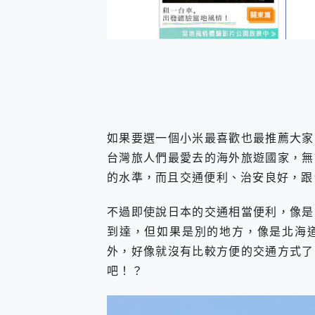
您的專屬AI 助手 Yoga Slim
realme 14 Pro 超硬
iPhone、Apple Watc
動靜皆宜「HUAWEI Fr
好玩好拍 vivo V50 ~ 口
25種洗烘模式一機搞定! Rob
給 MSI Claw 系列電競掌機
B&O 精品級音響! Home+
2億 APO蔡司長焦神機降臨~ v
如果要選一個小米最喜歡也最推薦大家
EaseUS Vocal Rem
台灣旅人們最愛去的海外旅遊國家，無
3 個超值 MHN 飛人工具分享
的水準，而且交通便利、治安良好，跟
Locawhere AnyTo 
小體積 40000mAh 超大
不過即使說日本的交通相當便利，像是
97.3% 恢復率，資料救援就是這麼
磁碟系統大風吹 有了 磁碟管理程式
到達，但如果是別的地方，像是北海
全新 SONY Xperia 
外，好像就沒有比較方便的交通方式了
Xiaomi 14 Ultra 開箱
吧！？
vivo TWS 3e 真
MSI Claw 掌機專屬配件包 
人像旗艦 vivo V30 系