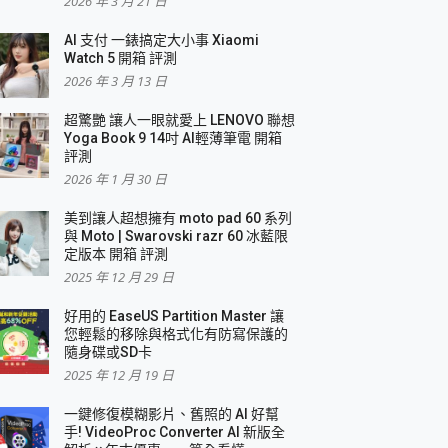
2026 年 3 月 21 日
AI 支付 一錶搞定大小事 Xiaomi
簡單
Watch 5 開箱 評測
2026 年 3 月 13 日
超驚艷 讓人一眼就愛上 LENOVO 聯想
Yoga Book 9 14吋 AI輕薄筆電 開箱
評測
2026 年 1 月 30 日
美到讓人超想擁有 moto pad 60 系列
與 Moto | Swarovski razr 60 冰藍限
定版本 開箱 評測
2025 年 12 月 29 日
好用的 EaseUS Partition Master 讓
您輕鬆的移除與格式化有防寫保護的
隨身碟或SD卡
2025 年 12 月 19 日
一鍵修復模糊影片、舊照的 AI 好幫
手! VideoProc Converter AI 新版全