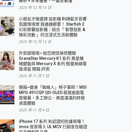
解析 × 年末優惠，一篇全看懂
2025 年 12 月 15 日
小朋友才做選擇 投影機 RGB藍牙音響
氛圍情境燈 我通通都要！ Starfish 2
幻彩膠囊投影機｜結合「 智慧投影 &
煥彩流動 」的沈浸式生活新體驗
2025 年 12 月 13 日
外型超吸晴~ 給您絕佳操控體驗
GravaStar Mercury K1 系列 異星機
械鍵盤與 Mercury X 系列 輕量無線電
競滑鼠 開箱 評測
2025 年 11 月 7 日
開箱~變身「蜘蛛人」椅子軍師！MSI
MPG 491CQP QD-OLED 超寬曲面電
競螢幕，多工辦公、爽度滿滿的終極
桌面體驗
2025 年 11 月 4 日
iPhone 17 系列 有認證的防護來囉！
imos 首家導入 UL MCV 行銷宣告驗證
的手機配件品牌