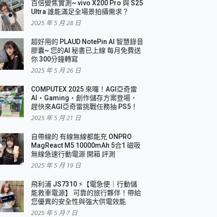
百倍變焦實測~ vivo X200 Pro 與 S25
Ultra 誰能滿足全場景拍攝需求？
2025 年 5 月 28 日
超好用的 PLAUD NotePin AI 智慧錄音
膠囊~ 您的AI 秘書已上線 每月免費送
你 300分鐘轉寫
2025 年 5 月 26 日
COMPUTEX 2025 來囉！AGI亞奇雷
AI・Gaming・創作儲存方案登場，
趕快來AGI亞奇雷挑戰任務抽 PS5！
2025 年 5 月 21 日
自帶線的 有線無線都能充 ONPRO
MagReact M5 10000mAh 5合1 磁吸
無線急速行動電源 開箱 評測
2025 年 5 月 19 日
飛利浦 JS7310 ⚡【電急便｜行動儲
能救車電源】 可靠的旅行夥伴！帶給
您優異的安全性與強大供電效能
2025 年 5 月 7 日