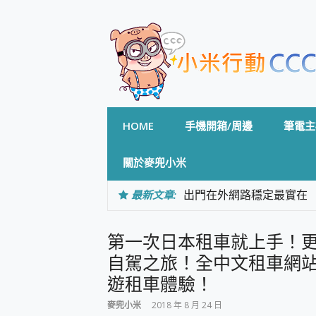
Skip
to
content
HOME
手機開箱/周邊
筆電主
關於麥兜小米
最新文章:
出門在外網路穩定最實在 「
「AUSNAT R1 錄音
CP 值天花板~ Bongco
第一次日本租車就上手！
專為 PC上的 XBOX和掌機設計
台灣製攝影機在這裡，100%全無
自駕之旅！全中文租車網站「
測
遊租車體驗！
電力超超超持久 MSI 微星 Pre
超懂拍、耐用 AI 街拍機~ re
麥兜小米
2018 年 8 月 24 日