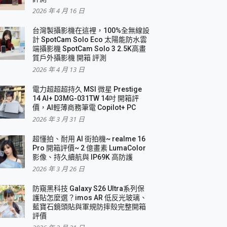
2026 年 4 月 16 日
要！
台灣製攝影機在這裡，100%全無線設
3 in 1可攜摺疊無線充電器 開箱 評測
計 SpotCam Solo Eco 太陽能防水雲
優質
端攝影機 SpotCam Solo 3 2.5K高畫
質戶外攝影機 開箱 評測
2026 年 4 月 13 日
 評測
電力超超超持久 MSI 微星 Prestige
14 AI+ D3MG-031TW 14吋 開箱評
價，AI輕薄商務筆電 Copilot+ PC
2026 年 3 月 31 日
到處走
超懂拍、耐用 AI 街拍機~ realme 16
 開箱 評測
Pro 開箱評價~ 2 億畫素 LumaColor
業界最好的資料救援軟體
影像、持久續航與 IP69K 高防護
2026 年 3 月 26 日
效能~
防窺黑科技 Galaxy S26 Ultra系列保
護貼怎麼選？imos AR 低反光玻璃、
藍寶石鏡頭貼與軍規防摔殼完整開箱
評價
機 vivo V30 Pro