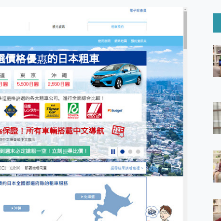
6 Ultra系列保護貼怎麼選？imos AR 低反光玻璃、藍寶石鏡頭
mi Watch 5 開箱 評測
O 聯想 Yoga Book 9 14吋 AI輕薄筆電 開箱 評測
60 系列 與 Moto | Swarovski razr 60 冰藍限定版本 開箱 評測
tion Master 讓您輕鬆的移除與格式化有防寫保護的隨身碟或SD卡
好幫手! VideoProc Converter AI 新版全解析 × 年末優惠
B藍牙音響 氛圍情境燈 我通通都要！ Starfish 2 幻彩膠囊投影
GravaStar Mercury K1 系列 異星機械鍵盤與 Mercury 
！MSI MPG 491CQP QD-OLED 超寬曲面電競螢幕，
證的防護來囉！ imos 首家導入 UL MCV 行銷宣告驗證的手機配件品牌
 爽爽帶回家 歡慶 EaseUS 21 週年到來，「Slogan 海報徵稿活動」
的 ONPRO MagReact MXs2 5000mAh薄型磁吸無線急速行
ON POCKET PRO 穿戴式智慧冷暖調溫裝置 開箱 評測
yGo全新升級，GO Fest 五折優惠嗨翻天！支援 iOS/Android！
 Pro 與 S25 Ultra 誰能滿足全場景拍攝需求？
in AI 智慧錄音膠囊~ 您的AI 秘書已上線 每月免費送你 300分鐘轉
囉！AGI亞奇雷 AI・Gaming・創作儲存方案登場，趕快來AGI亞奇雷
RO MagReact M5 10000mAh 5合1 磁吸無線急速行動電源
電急便｜行動儲能救車電源】 可靠的旅行夥伴！帶給您優異的安全性
「MSI微星 Modern MD272UPSW 27型」 4K IPS 輕薄