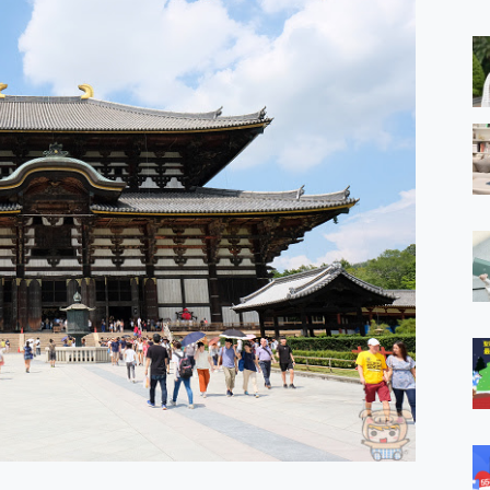
 MSI Claw A1M-026TW 電競掌機 開箱 評測
與超好用的隱磁支架 O-ONE MAG 最會吸的行動電源 開箱 評測
業增距鏡實測：Find X9 Ultra 光學長焦隨手拍，紀錄生活就是這麼
ro 及 moto g37 power上市，登錄在送飛利浦氣炸鍋
iberty 5 Pro Max，有螢幕的耳機會是智商稅嗎?
e Time，加碼愛奇藝黃金雙周卡體驗，專案價最低 NT$0 起