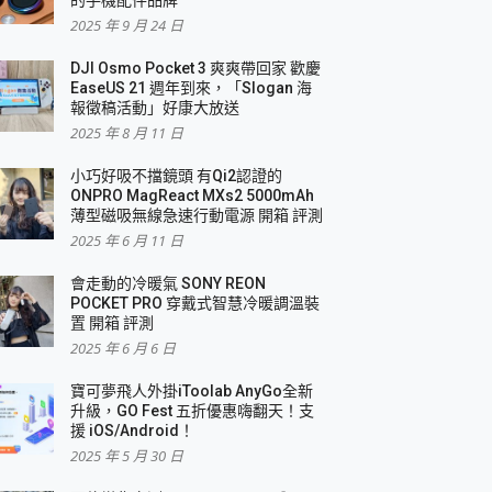
2025 年 9 月 24 日
DJI Osmo Pocket 3 爽爽帶回家 歡慶
EaseUS 21 週年到來，「Slogan 海
報徵稿活動」好康大放送
2025 年 8 月 11 日
小巧好吸不擋鏡頭 有Qi2認證的
ONPRO MagReact MXs2 5000mAh
薄型磁吸無線急速行動電源 開箱 評測
2025 年 6 月 11 日
會走動的冷暖氣 SONY REON
POCKET PRO 穿戴式智慧冷暖調溫裝
置 開箱 評測
2025 年 6 月 6 日
寶可夢飛人外掛iToolab AnyGo全新
升級，GO Fest 五折優惠嗨翻天！支
援 iOS/Android！
2025 年 5 月 30 日