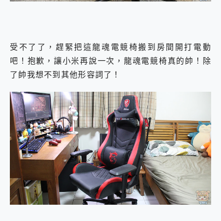
受不了了，趕緊把這龍魂電競椅搬到房間開打電動
吧！抱歉，讓小米再說一次，龍魂電競椅真的帥！除
了帥我想不到其他形容詞了！