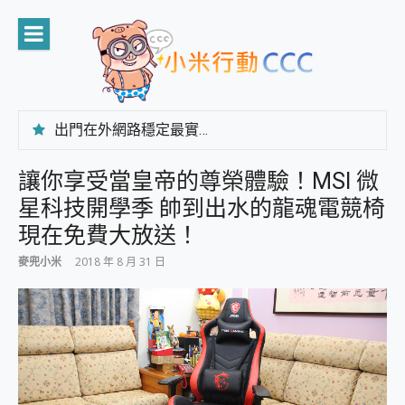
Skip
to
content
出門在外網路穩定最實在 「台灣大哥大」榮獲 4G/5G 在線率全球 NO.3 全台第一與全台六冠王實測心得，走到哪順到哪！
「AUSNAT R1 錄音卡」開箱評測~ 終結會議紀錄地獄，自動生成摘要報告，200+語言翻譯，旅遊最強搭檔。
CP 值天花板~ Bongcom BS5 足球君開箱~ 短焦投影機 3千元就能擁有！ 折扣碼在這～
讓你享受當皇帝的尊榮體驗！MSI 微
專為 PC上的 XBOX和掌機設計的 FireCuda X1070 SSD 固態硬碟開箱 評測
星科技開學季 帥到出水的龍魂電競椅
台灣製攝影機在這裡，100%全無線設計 SpotCam Solo Eco 太陽能防水雲端攝影機 SpotCam Solo 3 2.5K高畫質戶外攝影機 開箱 評測
電力超超超持久 MSI 微星 Prestige 14 AI+ D3MG-031TW 14吋 開箱評價，AI輕薄商務筆電 Copilot+ PC
現在免費大放送！
超懂拍、耐用 AI 街拍機~ realme 16 Pro 開箱評價~ 2 億畫素 LumaColor 影像、持久續航與 IP69K 高防護
麥兜小米
2018 年 8 月 31 日
防窺黑科技 Galaxy S26 Ultra系列保護貼怎麼選？imos AR 低反光玻璃、藍寶石鏡頭貼與軍規防摔殼完整開箱評價
AI 支付 一錶搞定大小事 Xiaomi Watch 5 開箱 評測
超驚艷 讓人一眼就愛上 LENOVO 聯想 Yoga Book 9 14吋 AI輕薄筆電 開箱 評測
美到讓人超想擁有 moto pad 60 系列 與 Moto | Swarovski razr 60 冰藍限定版本 開箱 評測
好用的 EaseUS Partition Master 讓您輕鬆的移除與格式化有防寫保護的隨身碟或SD卡
一鍵修復模糊影片、舊照的 AI 好幫手! VideoProc Converter AI 新版全解析 × 年末優惠，一篇全看懂
小朋友才做選擇 投影機 RGB藍牙音響 氛圍情境燈 我通通都要！ Starfish 2 幻彩膠囊投影機｜結合「 智慧投影 & 煥彩流動 」的沈浸式生活新體驗