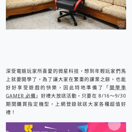
外型超吸晴~ 給您絕佳操控體驗 GravaStar Mercury K1 系列 異星機械鍵盤與 Mercury X 系列 輕量無線電競滑鼠 開箱 評測
開箱~變身「蜘蛛人」椅子軍師！MSI MPG 491CQP QD-OLED 超寬曲面電競螢幕，多工辦公、爽度滿滿的終極桌面體驗
iPhone 17 系列 有認證的防護來囉！ imos 首家導入 UL MCV 行銷宣告驗證的手機配件品牌
DJI Osmo Pocket 3 爽爽帶回家 歡慶 EaseUS 21 週年到來，「Slogan 海報徵稿活動」好康大放送
小巧好吸不擋鏡頭 有Qi2認證的 ONPRO MagReact MXs2 5000mAh薄型磁吸無線急速行動電源 開箱 評測
會走動的冷暖氣 SONY REON POCKET PRO 穿戴式智慧冷暖調溫裝置 開箱 評測
寶可夢飛人外掛iToolab AnyGo全新升級，GO Fest 五折優惠嗨翻天！支援 iOS/Android！
百倍變焦實測~ vivo X200 Pro 與 S25 Ultra 誰能滿足全場景拍攝需求？
超好用的 PLAUD NotePin AI 智慧錄音膠囊~ 您的AI 秘書已上線 每月免費送你 300分鐘轉寫
COMPUTEX 2025 來囉！AGI亞奇雷 AI・Gaming・創作儲存方案登場，趕快來AGI亞奇雷挑戰任務抽 PS5！
自帶線的 有線無線都能充 ONPRO MagReact M5 10000mAh 5合1 磁吸無線急速行動電源 開箱 評測
深受電競玩家所喜愛的微星科技，想到年輕玩家們馬
飛利浦 JS7310 ⚡【電急便｜行動儲能救車電源】 可靠的旅行夥伴！帶給您優異的安全性與強大供電效能
上就要開學了，為了讓大家在繁重的課業之餘，也能
是螢幕也是電視! 一機超多用途「MSI微星 Modern MD272UPSW 27型」 4K IPS 輕薄商用智慧聯網螢幕 開箱 評測
您的專屬AI 助手 Yoga Slim 7 Aura Edition 觸控AI筆電 開箱 評測
好好享受遊戲的快樂，因此特地準備了「
開學季
realme 14 Pro 超硬軍規、冰感變色實測，realme 14 5G 遊戲戰鬥值爆表，效能x娛樂全都要！
GAMER 必備
」好禮大放送活動，只要在 8/16～9/30
iPhone、Apple Watch、AirPods耳機 三個設備充電一起搞定 ONPRO MagReact™ M3 3 in 1可攜摺疊無線充電器 開箱 評測
期間購買指定機型，上網登錄就送大家各種超值好
動靜皆宜「HUAWEI FreeArc」開放式耳掛耳機，無感配戴! 超穩超服貼，音質、通話也很優質
好玩好拍 vivo V50 ~ 口袋裡的 Zeiss 潮流攝影棚!
禮！
25種洗烘模式一機搞定! Roborock 衣莉莎白 H1 Neo分子篩洗脫烘 AI 滾筒洗衣機
給 MSI Claw 系列電競掌機 最完美的家 MSI Nest Docking Station 掌機專屬擴充底座 開箱 評測
B&O 精品級音響! Home+ 中嘉寬頻 SoundBox 劇院串流盒 開箱 評測