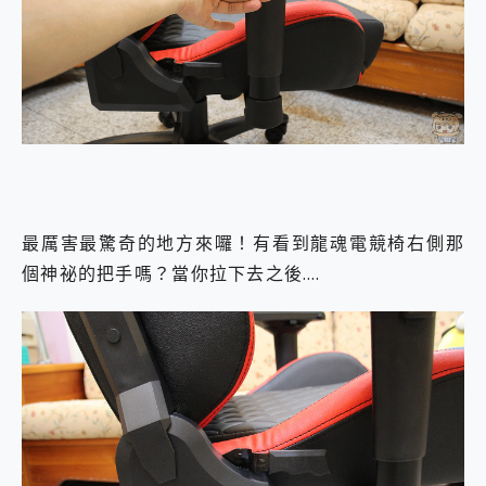
最厲害最驚奇的地方來囉！有看到龍魂電競椅右側那
個神祕的把手嗎？當你拉下去之後….