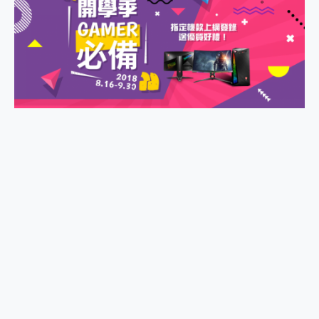
2億 APO蔡司長焦神機降臨~ vivo X200 Pro、vivo X200 就是這麼好拍
EaseUS Vocal Remover 免費線上去聲器一鍵去除人聲 人聲 音樂分離 2024 消除人聲推薦
3 個超值 MHN 飛人工具分享~~ iToolab AnyGo 魔物獵人 Now飛人 ios教學 不出門也可以到處走
Locawhere AnyTo 寶可夢飛人 AnyTo 不出門也可以飛遍全世界
小體積 40000mAh 超大容量 一次充5個設備 充好充滿 CUKTECH 酷態科 300W 微型充電站 開箱 評測
97.3% 恢復率，資料救援就是這麼簡單 EaseUS Data Recovery Wizard Free 18.0.0 業界最好的資料救援軟體
磁碟系統大風吹 有了 磁碟管理程式 EaseUS Partition Master 就是這麼簡單
全新 SONY Xperia 1 VI 開箱! 相機實測! 長焦覆蓋更遠更清晰、2日長續航、頂尖影音娛樂效能~
Xiaomi 14 Ultra 開箱 評測~ 有深度的 Leica 影像旗艦手機! 加碼小旗艦 Xiaomi 14 開箱 評測
vivo TWS 3e 真無線藍牙耳機智慧降噪升級、音質明亮溫潤，並支援雙設備連接~
MSI Claw 掌機專屬配件包 來囉 完美保護 MSI Claw A1M-026TW 電競掌機
人像旗艦 vivo V30 系列 開箱 評測! 首搭蔡司光學鏡頭、攝影棚級柔光環、拍攝功能最好玩的美拍神機 vivo V30 Pro
多個願望一次滿足 超強散熱 微星 MSI Claw A1M-026TW 電競掌機 開箱 評測
一吸完美對位 擁有超強吸力與超好用的隱磁支架 O-ONE MAG 最會吸的行動電源 開箱 評測
Motorola edge 70 pro 及 moto g37 power上市，登錄在送飛利浦氣炸鍋
近八千元的 Soundcore Liberty 5 Pro Max，有螢幕的耳機會是智商稅嗎?
ASUS Pad 全面應援 Me Time，加碼愛奇藝黃金雙周卡體驗，專案價最低 NT$0 起
榮耀 HONOR 600 Pro x MOLLY Limited Edition 限量版開賣，攜手味全龍進駐大巨蛋萬人盛典