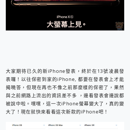
外型超吸晴~ 給您絕佳操控體驗 GravaStar Mercury K1 系列 異星機械鍵盤與 Mercury X 系列 輕量無線電競滑鼠 開箱 評測
開箱~變身「蜘蛛人」椅子軍師！MSI MPG 491CQP QD-OLED 超寬曲面電競螢幕，多工辦公、爽度滿滿的終極桌面體驗
iPhone 17 系列 有認證的防護來囉！ imos 首家導入 UL MCV 行銷宣告驗證的手機配件品牌
DJI Osmo Pocket 3 爽爽帶回家 歡慶 EaseUS 21 週年到來，「Slogan 海報徵稿活動」好康大放送
小巧好吸不擋鏡頭 有Qi2認證的 ONPRO MagReact MXs2 5000mAh薄型磁吸無線急速行動電源 開箱 評測
會走動的冷暖氣 SONY REON POCKET PRO 穿戴式智慧冷暖調溫裝置 開箱 評測
寶可夢飛人外掛iToolab AnyGo全新升級，GO Fest 五折優惠嗨翻天！支援 iOS/Android！
百倍變焦實測~ vivo X200 Pro 與 S25 Ultra 誰能滿足全場景拍攝需求？
超好用的 PLAUD NotePin AI 智慧錄音膠囊~ 您的AI 秘書已上線 每月免費送你 300分鐘轉寫
COMPUTEX 2025 來囉！AGI亞奇雷 AI・Gaming・創作儲存方案登場，趕快來AGI亞奇雷挑戰任務抽 PS5！
自帶線的 有線無線都能充 ONPRO MagReact M5 10000mAh 5合1 磁吸無線急速行動電源 開箱 評測
大家期待已久的新iPhone發表，終於在13號凌晨發
飛利浦 JS7310 ⚡【電急便｜行動儲能救車電源】 可靠的旅行夥伴！帶給您優異的安全性與強大供電效能
是螢幕也是電視! 一機超多用途「MSI微星 Modern MD272UPSW 27型」 4K IPS 輕薄商用智慧聯網螢幕 開箱 評測
表囉！以往保密到家的iPhone, 都要在發表會上才能
您的專屬AI 助手 Yoga Slim 7 Aura Edition 觸控AI筆電 開箱 評測
揭曉答，但現在再也不像之前那麼樣的保密了，果然
realme 14 Pro 超硬軍規、冰感變色實測，realme 14 5G 遊戲戰鬥值爆表，效能x娛樂全都要！
與之前網路上流出的資訊差不多 ，邊看發表會邊說都
iPhone、Apple Watch、AirPods耳機 三個設備充電一起搞定 ONPRO MagReact™ M3 3 in 1可攜摺疊無線充電器 開箱 評測
動靜皆宜「HUAWEI FreeArc」開放式耳掛耳機，無感配戴! 超穩超服貼，音質、通話也很優質
被說中啦。嘿嘿，這一次iPhone螢幕變大了，真的變
好玩好拍 vivo V50 ~ 口袋裡的 Zeiss 潮流攝影棚!
大了！現在就快來看看這次新款的iPhone吧！
25種洗烘模式一機搞定! Roborock 衣莉莎白 H1 Neo分子篩洗脫烘 AI 滾筒洗衣機
給 MSI Claw 系列電競掌機 最完美的家 MSI Nest Docking Station 掌機專屬擴充底座 開箱 評測
B&O 精品級音響! Home+ 中嘉寬頻 SoundBox 劇院串流盒 開箱 評測