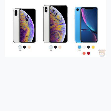
2億 APO蔡司長焦神機降臨~ vivo X200 Pro、vivo X200 就是這麼好拍
EaseUS Vocal Remover 免費線上去聲器一鍵去除人聲 人聲 音樂分離 2024 消除人聲推薦
3 個超值 MHN 飛人工具分享~~ iToolab AnyGo 魔物獵人 Now飛人 ios教學 不出門也可以到處走
Locawhere AnyTo 寶可夢飛人 AnyTo 不出門也可以飛遍全世界
小體積 40000mAh 超大容量 一次充5個設備 充好充滿 CUKTECH 酷態科 300W 微型充電站 開箱 評測
97.3% 恢復率，資料救援就是這麼簡單 EaseUS Data Recovery Wizard Free 18.0.0 業界最好的資料救援軟體
磁碟系統大風吹 有了 磁碟管理程式 EaseUS Partition Master 就是這麼簡單
全新 SONY Xperia 1 VI 開箱! 相機實測! 長焦覆蓋更遠更清晰、2日長續航、頂尖影音娛樂效能~
Xiaomi 14 Ultra 開箱 評測~ 有深度的 Leica 影像旗艦手機! 加碼小旗艦 Xiaomi 14 開箱 評測
vivo TWS 3e 真無線藍牙耳機智慧降噪升級、音質明亮溫潤，並支援雙設備連接~
MSI Claw 掌機專屬配件包 來囉 完美保護 MSI Claw A1M-026TW 電競掌機
人像旗艦 vivo V30 系列 開箱 評測! 首搭蔡司光學鏡頭、攝影棚級柔光環、拍攝功能最好玩的美拍神機 vivo V30 Pro
多個願望一次滿足 超強散熱 微星 MSI Claw A1M-026TW 電競掌機 開箱 評測
一吸完美對位 擁有超強吸力與超好用的隱磁支架 O-ONE MAG 最會吸的行動電源 開箱 評測
OPPO 哈蘇 300mm 專業增距鏡實測：Find X9 Ultra 光學長焦隨手拍，紀錄生活就是這麼簡單
Motorola edge 70 pro 及 moto g37 power上市，登錄在送飛利浦氣炸鍋
近八千元的 Soundcore Liberty 5 Pro Max，有螢幕的耳機會是智商稅嗎?
ASUS Pad 全面應援 Me Time，加碼愛奇藝黃金雙周卡體驗，專案價最低 NT$0 起