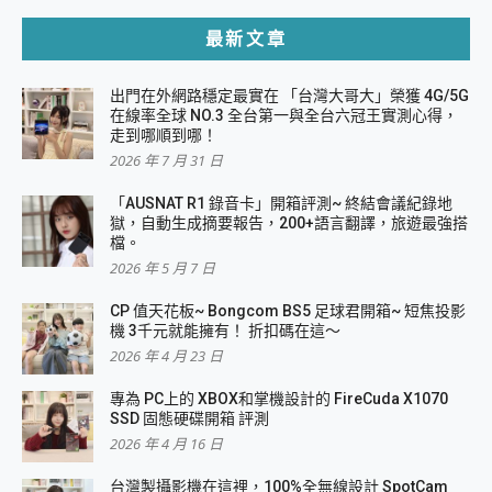
最新文章
出門在外網路穩定最實在 「台灣大哥大」榮獲 4G/5G
在線率全球 NO.3 全台第一與全台六冠王實測心得，
走到哪順到哪！
2026 年 7 月 31 日
「AUSNAT R1 錄音卡」開箱評測~ 終結會議紀錄地
獄，自動生成摘要報告，200+語言翻譯，旅遊最強搭
檔。
2026 年 5 月 7 日
CP 值天花板~ Bongcom BS5 足球君開箱~ 短焦投影
機 3千元就能擁有！ 折扣碼在這～
2026 年 4 月 23 日
專為 PC上的 XBOX和掌機設計的 FireCuda X1070
SSD 固態硬碟開箱 評測
2026 年 4 月 16 日
台灣製攝影機在這裡，100%全無線設計 SpotCam