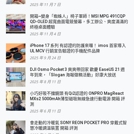
2025 年 11 月 7 日
開箱~變身「蜘蛛人」椅子軍師！MSI MPG 491CQP
QD-OLED 超寬曲面電競螢幕，多工辦公、爽度滿滿的
終極桌面體驗
2025 年 11 月 4 日
iPhone 17 系列 有認證的防護來囉！ imos 首家導入
UL MCV 行銷宣告驗證的手機配件品牌
2025 年 9 月 24 日
DJI Osmo Pocket 3 爽爽帶回家 歡慶 EaseUS 21 週
年到來，「Slogan 海報徵稿活動」好康大放送
2025 年 8 月 11 日
小巧好吸不擋鏡頭 有Qi2認證的 ONPRO MagReact
MXs2 5000mAh薄型磁吸無線急速行動電源 開箱 評
測
2025 年 6 月 11 日
會走動的冷暖氣 SONY REON POCKET PRO 穿戴式智
慧冷暖調溫裝置 開箱 評測