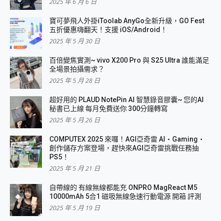
2025 年 6 月 6 日
寶可夢飛人外掛iToolab AnyGo全新升級，GO Fest
五折優惠嗨翻天！支援 iOS/Android！
2025 年 5 月 30 日
百倍變焦實測~ vivo X200 Pro 與 S25 Ultra 誰能滿足
全場景拍攝需求？
2025 年 5 月 28 日
超好用的 PLAUD NotePin AI 智慧錄音膠囊~ 您的AI
秘書已上線 每月免費送你 300分鐘轉寫
2025 年 5 月 26 日
COMPUTEX 2025 來囉！AGI亞奇雷 AI・Gaming・
創作儲存方案登場，趕快來AGI亞奇雷挑戰任務抽
PS5！
2025 年 5 月 21 日
自帶線的 有線無線都能充 ONPRO MagReact M5
10000mAh 5合1 磁吸無線急速行動電源 開箱 評測
2025 年 5 月 19 日