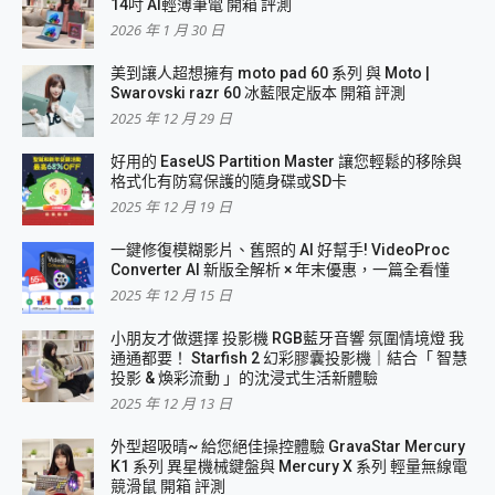
14吋 AI輕薄筆電 開箱 評測
2026 年 1 月 30 日
美到讓人超想擁有 moto pad 60 系列 與 Moto |
Swarovski razr 60 冰藍限定版本 開箱 評測
2025 年 12 月 29 日
好用的 EaseUS Partition Master 讓您輕鬆的移除與
格式化有防寫保護的隨身碟或SD卡
2025 年 12 月 19 日
一鍵修復模糊影片、舊照的 AI 好幫手! VideoProc
Converter AI 新版全解析 × 年末優惠，一篇全看懂
2025 年 12 月 15 日
小朋友才做選擇 投影機 RGB藍牙音響 氛圍情境燈 我
通通都要！ Starfish 2 幻彩膠囊投影機｜結合「 智慧
投影 & 煥彩流動 」的沈浸式生活新體驗
2025 年 12 月 13 日
外型超吸晴~ 給您絕佳操控體驗 GravaStar Mercury
K1 系列 異星機械鍵盤與 Mercury X 系列 輕量無線電
競滑鼠 開箱 評測