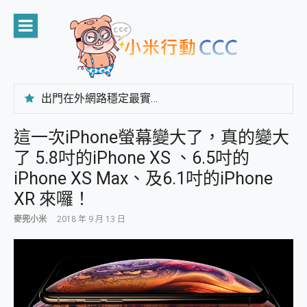
Skip
to
content
出門在外網路穩定最實在 「台灣大哥大」榮獲 4G/5G 在線率全球 NO.3 全台第一與全台六冠王實測心得，走到哪順到哪！
「AUSNAT R1 錄音卡」開箱評測~ 終結會議紀錄地獄，自動生成摘要報告，200+語言翻譯，旅遊最強搭檔。
CP 值天花板~ Bongcom BS5 足球君開箱~ 短焦投影機 3千元就能擁有！ 折扣碼在這～
這一次iPhone螢幕變大了，真的變大
專為 PC上的 XBOX和掌機設計的 FireCuda X1070 SSD 固態硬碟開箱 評測
了 5.8吋的iPhone XS 、6.5吋的
台灣製攝影機在這裡，100%全無線設計 SpotCam Solo Eco 太陽能防水雲端攝影機 SpotCam Solo 3 2.5K高畫質戶外攝影機 開箱 評測
電力超超超持久 MSI 微星 Prestige 14 AI+ D3MG-031TW 14吋 開箱評價，AI輕薄商務筆電 Copilot+ PC
iPhone XS Max、及6.1吋的iPhone
超懂拍、耐用 AI 街拍機~ realme 16 Pro 開箱評價~ 2 億畫素 LumaColor 影像、持久續航與 IP69K 高防護
XR 來囉！
防窺黑科技 Galaxy S26 Ultra系列保護貼怎麼選？imos AR 低反光玻璃、藍寶石鏡頭貼與軍規防摔殼完整開箱評價
AI 支付 一錶搞定大小事 Xiaomi Watch 5 開箱 評測
麥兜小米
2018 年 9 月 13 日
超驚艷 讓人一眼就愛上 LENOVO 聯想 Yoga Book 9 14吋 AI輕薄筆電 開箱 評測
美到讓人超想擁有 moto pad 60 系列 與 Moto | Swarovski razr 60 冰藍限定版本 開箱 評測
好用的 EaseUS Partition Master 讓您輕鬆的移除與格式化有防寫保護的隨身碟或SD卡
一鍵修復模糊影片、舊照的 AI 好幫手! VideoProc Converter AI 新版全解析 × 年末優惠，一篇全看懂
小朋友才做選擇 投影機 RGB藍牙音響 氛圍情境燈 我通通都要！ Starfish 2 幻彩膠囊投影機｜結合「 智慧投影 & 煥彩流動 」的沈浸式生活新體驗