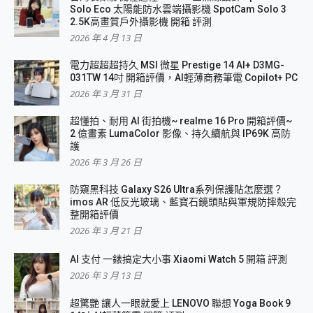
Solo Eco 太陽能防水雲端攝影機 SpotCam Solo 3
2.5K高畫質戶外攝影機 開箱 評測
2026 年 4 月 13 日
電力超超超持久 MSI 微星 Prestige 14 AI+ D3MG-
031TW 14吋 開箱評價，AI輕薄商務筆電 Copilot+ PC
2026 年 3 月 31 日
超懂拍、耐用 AI 街拍機~ realme 16 Pro 開箱評價~
2 億畫素 LumaColor 影像、持久續航與 IP69K 高防
護
2026 年 3 月 26 日
防窺黑科技 Galaxy S26 Ultra系列保護貼怎麼選？
imos AR 低反光玻璃、藍寶石鏡頭貼與軍規防摔殼完
整開箱評價
2026 年 3 月 21 日
AI 支付 一錶搞定大小事 Xiaomi Watch 5 開箱 評測
2026 年 3 月 13 日
超驚艷 讓人一眼就愛上 LENOVO 聯想 Yoga Book 9