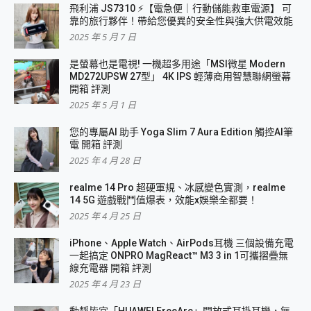
飛利浦 JS7310 ⚡【電急便｜行動儲能救車電源】 可
靠的旅行夥伴！帶給您優異的安全性與強大供電效能
2025 年 5 月 7 日
是螢幕也是電視! 一機超多用途「MSI微星 Modern
MD272UPSW 27型」 4K IPS 輕薄商用智慧聯網螢幕
開箱 評測
2025 年 5 月 1 日
您的專屬AI 助手 Yoga Slim 7 Aura Edition 觸控AI筆
電 開箱 評測
2025 年 4 月 28 日
realme 14 Pro 超硬軍規、冰感變色實測，realme
14 5G 遊戲戰鬥值爆表，效能x娛樂全都要！
2025 年 4 月 25 日
iPhone、Apple Watch、AirPods耳機 三個設備充電
一起搞定 ONPRO MagReact™ M3 3 in 1可攜摺疊無
線充電器 開箱 評測
2025 年 4 月 23 日
動靜皆宜「HUAWEI FreeArc」開放式耳掛耳機，無