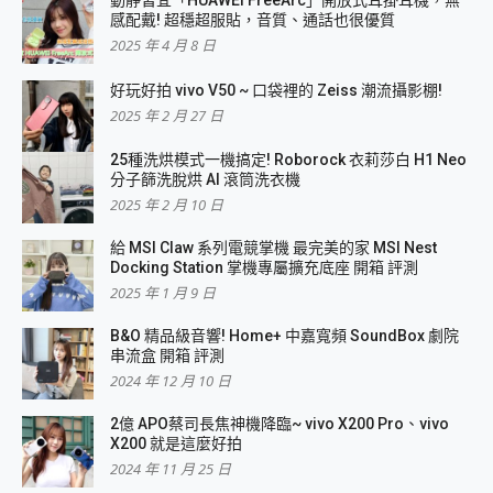
感配戴! 超穩超服貼，音質、通話也很優質
2025 年 4 月 8 日
好玩好拍 vivo V50 ~ 口袋裡的 Zeiss 潮流攝影棚!
2025 年 2 月 27 日
25種洗烘模式一機搞定! Roborock 衣莉莎白 H1 Neo
分子篩洗脫烘 AI 滾筒洗衣機
2025 年 2 月 10 日
給 MSI Claw 系列電競掌機 最完美的家 MSI Nest
Docking Station 掌機專屬擴充底座 開箱 評測
2025 年 1 月 9 日
B&O 精品級音響! Home+ 中嘉寬頻 SoundBox 劇院
串流盒 開箱 評測
2024 年 12 月 10 日
2億 APO蔡司長焦神機降臨~ vivo X200 Pro、vivo
X200 就是這麼好拍
2024 年 11 月 25 日