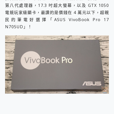
2億 APO蔡司長焦神機降臨~ vivo X200 Pro、vivo X200 就是這麼好拍
第八代處理器，17.3 吋超大螢幕，以及 GTX 1050
EaseUS Vocal Remover 免費線上去聲器一鍵去除人聲 人聲 音樂分離 2024 消除人聲推薦
電競玩家級顯卡，最讚的是價錢在 4 萬元以下，超親
3 個超值 MHN 飛人工具分享~~ iToolab AnyGo 魔物獵人 Now飛人 ios教學 不出門也可以到處走
民的筆電好選擇「ASUS VivoBook Pro 17
Locawhere AnyTo 寶可夢飛人 AnyTo 不出門也可以飛遍全世界
N705UD」！
小體積 40000mAh 超大容量 一次充5個設備 充好充滿 CUKTECH 酷態科 300W 微型充電站 開箱 評測
97.3% 恢復率，資料救援就是這麼簡單 EaseUS Data Recovery Wizard Free 18.0.0 業界最好的資料救援軟體
磁碟系統大風吹 有了 磁碟管理程式 EaseUS Partition Master 就是這麼簡單
全新 SONY Xperia 1 VI 開箱! 相機實測! 長焦覆蓋更遠更清晰、2日長續航、頂尖影音娛樂效能~
Xiaomi 14 Ultra 開箱 評測~ 有深度的 Leica 影像旗艦手機! 加碼小旗艦 Xiaomi 14 開箱 評測
vivo TWS 3e 真無線藍牙耳機智慧降噪升級、音質明亮溫潤，並支援雙設備連接~
MSI Claw 掌機專屬配件包 來囉 完美保護 MSI Claw A1M-026TW 電競掌機
人像旗艦 vivo V30 系列 開箱 評測! 首搭蔡司光學鏡頭、攝影棚級柔光環、拍攝功能最好玩的美拍神機 vivo V30 Pro
多個願望一次滿足 超強散熱 微星 MSI Claw A1M-026TW 電競掌機 開箱 評測
一吸完美對位 擁有超強吸力與超好用的隱磁支架 O-ONE MAG 最會吸的行動電源 開箱 評測
Motorola edge 70 pro 及 moto g37 power上市，登錄在送飛利浦氣炸鍋
近八千元的 Soundcore Liberty 5 Pro Max，有螢幕的耳機會是智商稅嗎?
ASUS Pad 全面應援 Me Time，加碼愛奇藝黃金雙周卡體驗，專案價最低 NT$0 起
榮耀 HONOR 600 Pro x MOLLY Limited Edition 限量版開賣，攜手味全龍進駐大巨蛋萬人盛典