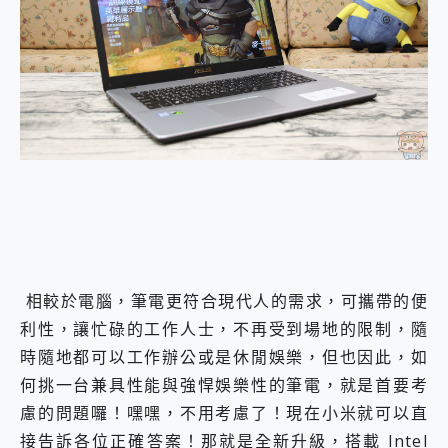
外型超吸晴~ 給您絕佳操控體驗 GravaStar Mercury K1 系列 異星機械鍵盤與 Mercury X 系列 輕量無線電競滑鼠 開箱 評測
開箱~變身「蜘蛛人」椅子軍師！MSI MPG 491CQP QD-OLED 超寬曲面電競螢幕，多工辦公、爽度滿滿的終極桌面體驗
iPhone 17 系列 有認證的防護來囉！ imos 首家導入 UL MCV 行銷宣告驗證的手機配件品牌
DJI Osmo Pocket 3 爽爽帶回家 歡慶 EaseUS 21 週年到來，「Slogan 海報徵稿活動」好康大放送
小巧好吸不擋鏡頭 有Qi2認證的 ONPRO MagReact MXs2 5000mAh薄型磁吸無線急速行動電源 開箱 評測
會走動的冷暖氣 SONY REON POCKET PRO 穿戴式智慧冷暖調溫裝置 開箱 評測
寶可夢飛人外掛iToolab AnyGo全新升級，GO Fest 五折優惠嗨翻天！支援 iOS/Android！
百倍變焦實測~ vivo X200 Pro 與 S25 Ultra 誰能滿足全場景拍攝需求？
超好用的 PLAUD NotePin AI 智慧錄音膠囊~ 您的AI 秘書已上線 每月免費送你 300分鐘轉寫
COMPUTEX 2025 來囉！AGI亞奇雷 AI・Gaming・創作儲存方案登場，趕快來AGI亞奇雷挑戰任務抽 PS5！
自帶線的 有線無線都能充 ONPRO MagReact M5 10000mAh 5合1 磁吸無線急速行動電源 開箱 評測
飛利浦 JS7310 ⚡【電急便｜行動儲能救車電源】 可靠的旅行夥伴！帶給您優異的安全性與強大供電效能
是螢幕也是電視! 一機超多用途「MSI微星 Modern MD272UPSW 27型」 4K IPS 輕薄商用智慧聯網螢幕 開箱 評測
您的專屬AI 助手 Yoga Slim 7 Aura Edition 觸控AI筆電 開箱 評測
相較於電腦，筆電更符合現代人的需求，可攜帶的便
realme 14 Pro 超硬軍規、冰感變色實測，realme 14 5G 遊戲戰鬥值爆表，效能x娛樂全都要！
利性，讓忙碌的工作人士，不再受到場地的限制，隨
iPhone、Apple Watch、AirPods耳機 三個設備充電一起搞定 ONPRO MagReact™ M3 3 in 1可攜摺疊無線充電器 開箱 評測
時隨地都可以工作辦公或是休閒娛樂，但也因此，如
動靜皆宜「HUAWEI FreeArc」開放式耳掛耳機，無感配戴! 超穩超服貼，音質、通話也很優質
好玩好拍 vivo V50 ~ 口袋裡的 Zeiss 潮流攝影棚!
何挑一台兼具性能與強悍娛樂性的筆電，就是首要考
25種洗烘模式一機搞定! Roborock 衣莉莎白 H1 Neo分子篩洗脫烘 AI 滾筒洗衣機
慮的問題囉！嘿嘿，不用考慮了！現在小米就可以直
給 MSI Claw 系列電競掌機 最完美的家 MSI Nest Docking Station 掌機專屬擴充底座 開箱 評測
接告訴各位正確答案！那就是全新升級，搭載 Intel
B&O 精品級音響! Home+ 中嘉寬頻 SoundBox 劇院串流盒 開箱 評測