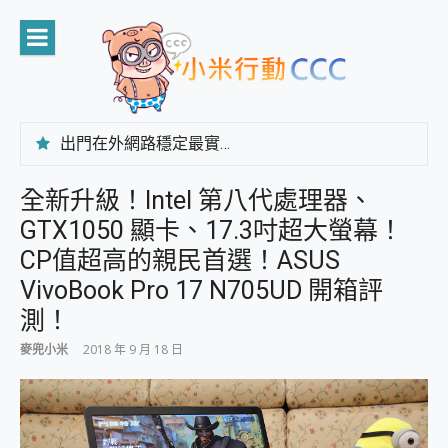
Skip
to
content
出門在外網路穩定最實在 「台灣大哥大」榮獲 4G/5G 在線率全球 NO.3 全台第一與全台六冠王實測心得，走到哪順到哪！
「AUSNAT R1 錄音卡」開箱評測~ 終結會議紀錄地獄，自動生成摘要報告，200+語言翻譯，旅遊最強搭檔。
CP 值天花板~ Bongcom BS5 足球君開箱~ 短焦投影機 3千元就能擁有！ 折扣碼在這～
全新升級！Intel 第八代處理器、
專為 PC上的 XBOX和掌機設計的 FireCuda X1070 SSD 固態硬碟開箱 評測
GTX1050 顯卡、17.3吋超大螢幕！
台灣製攝影機在這裡，100%全無線設計 SpotCam Solo Eco 太陽能防水雲端攝影機 SpotCam Solo 3 2.5K高畫質戶外攝影機 開箱 評測
電力超超超持久 MSI 微星 Prestige 14 AI+ D3MG-031TW 14吋 開箱評價，AI輕薄商務筆電 Copilot+ PC
CP值超高的親民首選！ASUS
超懂拍、耐用 AI 街拍機~ realme 16 Pro 開箱評價~ 2 億畫素 LumaColor 影像、持久續航與 IP69K 高防護
VivoBook Pro 17 N705UD 開箱評
防窺黑科技 Galaxy S26 Ultra系列保護貼怎麼選？imos AR 低反光玻璃、藍寶石鏡頭貼與軍規防摔殼完整開箱評價
測！
AI 支付 一錶搞定大小事 Xiaomi Watch 5 開箱 評測
超驚艷 讓人一眼就愛上 LENOVO 聯想 Yoga Book 9 14吋 AI輕薄筆電 開箱 評測
麥兜小米
2018 年 9 月 18 日
美到讓人超想擁有 moto pad 60 系列 與 Moto | Swarovski razr 60 冰藍限定版本 開箱 評測
好用的 EaseUS Partition Master 讓您輕鬆的移除與格式化有防寫保護的隨身碟或SD卡
一鍵修復模糊影片、舊照的 AI 好幫手! VideoProc Converter AI 新版全解析 × 年末優惠，一篇全看懂
小朋友才做選擇 投影機 RGB藍牙音響 氛圍情境燈 我通通都要！ Starfish 2 幻彩膠囊投影機｜結合「 智慧投影 & 煥彩流動 」的沈浸式生活新體驗