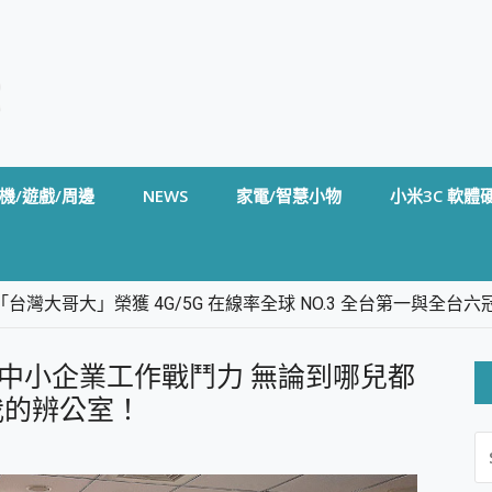
機/遊戲/周邊
NEWS
家電/智慧小物
小米3C 軟體
台灣大哥大」榮獲 4G/5G 在線率全球 NO.3 全台第一與全
卡」開箱評測~ 終結會議紀錄地獄，自動生成摘要報告，200+語言
m BS5 足球君開箱~ 短焦投影機 3千元就能擁有！ 折扣碼在這～
室 強化中小企業工作戰鬥力 無論到哪兒都
的 FireCuda X1070 SSD 固態硬碟開箱 評測
線設計 SpotCam Solo Eco 太陽能防水雲端攝影機 SpotCam
我的辨公室！
S
stige 14 AI+ D3MG-031TW 14吋 開箱評價，AI輕薄商務筆電 Co
FO
alme 16 Pro 開箱評價~ 2 億畫素 LumaColor 影像、持久續航與