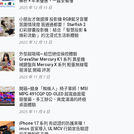
解析 × 年末優惠，一篇全看懂
2025 年 12 月 15 日
小朋友才做選擇 投影機 RGB藍牙音響
氛圍情境燈 我通通都要！ Starfish 2
幻彩膠囊投影機｜結合「 智慧投影 &
煥彩流動 」的沈浸式生活新體驗
2025 年 12 月 13 日
外型超吸晴~ 給您絕佳操控體驗
GravaStar Mercury K1 系列 異星機
械鍵盤與 Mercury X 系列 輕量無線電
競滑鼠 開箱 評測
2025 年 11 月 7 日
開箱~變身「蜘蛛人」椅子軍師！MSI
MPG 491CQP QD-OLED 超寬曲面電
競螢幕，多工辦公、爽度滿滿的終極
桌面體驗
2025 年 11 月 4 日
iPhone 17 系列 有認證的防護來囉！
imos 首家導入 UL MCV 行銷宣告驗證
的手機配件品牌