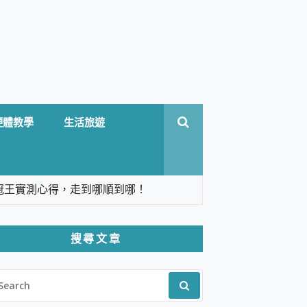
硬體教學
生活旅遊
台六冠王實測心得，走到哪順到哪！
翻譯，旅遊最強搭檔。
搜尋文章
 Solo 3 2.5K高畫質戶外攝影機 開箱 評
EARCH
pilot+ PC
R:
 IP69K 高防護