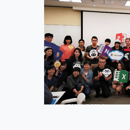
防窺黑科技 Galaxy S2
AI 支付 一錶搞定大小事 Xiao
超驚艷 讓人一眼就愛上 LENOV
美到讓人超想擁有 moto pad 
好用的 EaseUS Parti
一鍵修復模糊影片、舊照的 AI 
小朋友才做選擇 投影機 RG
式生活新體驗
外型超吸晴~ 給您絕佳操控體驗 
開箱~變身「蜘蛛人」椅子軍師
iPhone 17 系列 有認
DJI Osmo Pocket 3
小巧好吸不擋鏡頭 有Qi2認證
會走動的冷暖氣 SONY RE
寶可夢飛人外掛iToolab An
百倍變焦實測~ vivo X200
超好用的 PLAUD NoteP
COMPUTEX 2025 來
自帶線的 有線無線都能充 ONP
飛利浦 JS7310 ⚡【
是螢幕也是電視! 一機超多用途