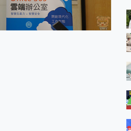
 MSI Claw A1M-026TW 電競掌機 開箱 評測
與超好用的隱磁支架 O-ONE MAG 最會吸的行動電源 開箱 評測
業增距鏡實測：Find X9 Ultra 光學長焦隨手拍，紀錄生活就是這麼
ro 及 moto g37 power上市，登錄在送飛利浦氣炸鍋
iberty 5 Pro Max，有螢幕的耳機會是智商稅嗎?
e Time，加碼愛奇藝黃金雙周卡體驗，專案價最低 NT$0 起