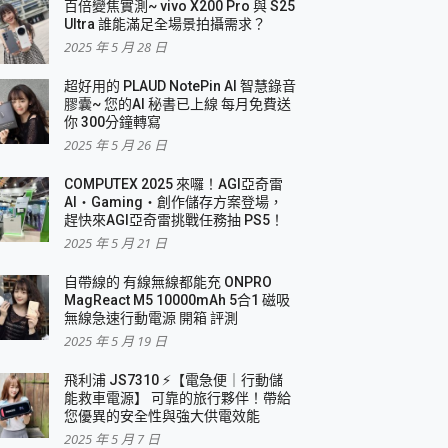
百倍變焦實測~ vivo X200 Pro 與 S25
Ultra 誰能滿足全場景拍攝需求？
2025 年 5 月 28 日
超好用的 PLAUD NotePin AI 智慧錄音
膠囊~ 您的AI 秘書已上線 每月免費送
你 300分鐘轉寫
2025 年 5 月 26 日
COMPUTEX 2025 來囉！AGI亞奇雷
AI・Gaming・創作儲存方案登場，
趕快來AGI亞奇雷挑戰任務抽 PS5！
2025 年 5 月 21 日
自帶線的 有線無線都能充 ONPRO
MagReact M5 10000mAh 5合1 磁吸
無線急速行動電源 開箱 評測
2025 年 5 月 19 日
飛利浦 JS7310 ⚡【電急便｜行動儲
能救車電源】 可靠的旅行夥伴！帶給
您優異的安全性與強大供電效能
2025 年 5 月 7 日