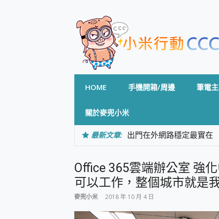
Skip
to
content
HOME
手機開箱/周邊
筆電主
關於麥兜小米
最新文章:
出門在外網路穩定最實在 「
「AUSNAT R1 錄音
CP 值天花板~ Bongco
Office 365雲端辦公
專為 PC上的 XBOX和掌機設計
台灣製攝影機在這裡，100%全無
可以工作，整個城市就是
測
麥兜小米
2018 年 10 月 4 日
電力超超超持久 MSI 微星 Pre
超懂拍、耐用 AI 街拍機~ re