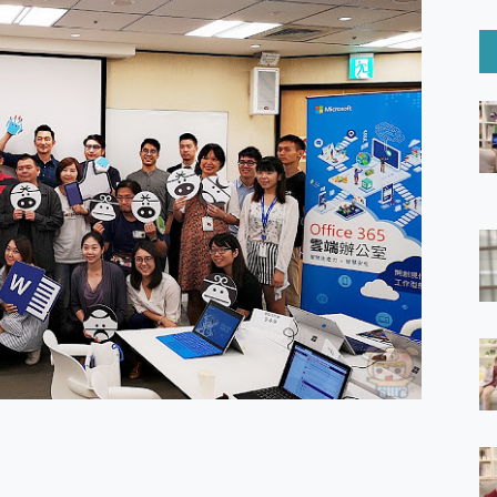
6 Ultra系列保護貼怎麼選？imos AR 低反光玻璃、藍寶石鏡頭
mi Watch 5 開箱 評測
O 聯想 Yoga Book 9 14吋 AI輕薄筆電 開箱 評測
60 系列 與 Moto | Swarovski razr 60 冰藍限定版本 開箱 評測
tion Master 讓您輕鬆的移除與格式化有防寫保護的隨身碟或SD卡
好幫手! VideoProc Converter AI 新版全解析 × 年末優惠
B藍牙音響 氛圍情境燈 我通通都要！ Starfish 2 幻彩膠囊投影
GravaStar Mercury K1 系列 異星機械鍵盤與 Mercury 
！MSI MPG 491CQP QD-OLED 超寬曲面電競螢幕，
證的防護來囉！ imos 首家導入 UL MCV 行銷宣告驗證的手機配件品牌
 爽爽帶回家 歡慶 EaseUS 21 週年到來，「Slogan 海報徵稿活動」
的 ONPRO MagReact MXs2 5000mAh薄型磁吸無線急速行
ON POCKET PRO 穿戴式智慧冷暖調溫裝置 開箱 評測
yGo全新升級，GO Fest 五折優惠嗨翻天！支援 iOS/Android！
 Pro 與 S25 Ultra 誰能滿足全場景拍攝需求？
in AI 智慧錄音膠囊~ 您的AI 秘書已上線 每月免費送你 300分鐘轉
囉！AGI亞奇雷 AI・Gaming・創作儲存方案登場，趕快來AGI亞奇雷
RO MagReact M5 10000mAh 5合1 磁吸無線急速行動電源
電急便｜行動儲能救車電源】 可靠的旅行夥伴！帶給您優異的安全性
「MSI微星 Modern MD272UPSW 27型」 4K IPS 輕薄