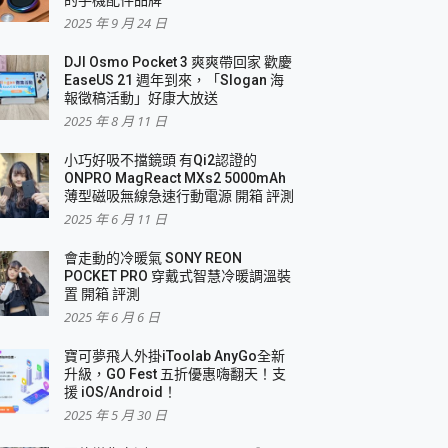
2025 年 9 月 24 日
DJI Osmo Pocket 3 爽爽帶回家 歡慶
EaseUS 21 週年到來，「Slogan 海
報徵稿活動」好康大放送
2025 年 8 月 11 日
小巧好吸不擋鏡頭 有Qi2認證的
ONPRO MagReact MXs2 5000mAh
薄型磁吸無線急速行動電源 開箱 評測
2025 年 6 月 11 日
會走動的冷暖氣 SONY REON
POCKET PRO 穿戴式智慧冷暖調溫裝
置 開箱 評測
2025 年 6 月 6 日
寶可夢飛人外掛iToolab AnyGo全新
升級，GO Fest 五折優惠嗨翻天！支
援 iOS/Android！
2025 年 5 月 30 日