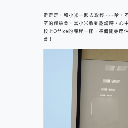
您的專屬AI 助手 Yoga Slim
realme 14 Pro 超硬
走走走，和小米一起去取經~~~哈，不是啦，
iPhone、Apple Watc
室的體驗會，當小米收到邀請時，心中
動靜皆宜「HUAWEI Fr
好玩好拍 vivo V50 ~ 口
校上Office的課程一樣，準備開始度估
25種洗烘模式一機搞定! Rob
會！
給 MSI Claw 系列電競掌機
B&O 精品級音響! Home+
2億 APO蔡司長焦神機降臨~ v
EaseUS Vocal Rem
3 個超值 MHN 飛人工具分享
Locawhere AnyTo 
小體積 40000mAh 超大
97.3% 恢復率，資料救援就是這麼
磁碟系統大風吹 有了 磁碟管理程式
全新 SONY Xperia 
Xiaomi 14 Ultra 開箱
vivo TWS 3e 真
MSI Claw 掌機專屬配件包 
人像旗艦 vivo V30 系