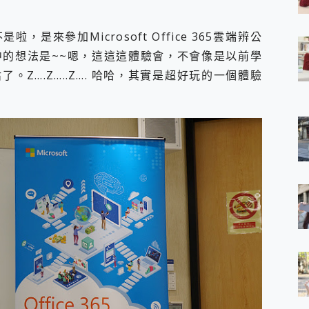
 7 Aura Edition 觸控AI筆電 開箱 評測
軍規、冰感變色實測，realme 14 5G 遊戲戰鬥值爆表，效能x娛樂全都
是來參加Microsoft Office 365雲端辨公
h、AirPods耳機 三個設備充電一起搞定 ONPRO MagReact™ M3 
的想法是~~嗯，這這這體驗會，不會像是以前學
eeArc」開放式耳掛耳機，無感配戴! 超穩超服貼，音質、通話也很
袋裡的 Zeiss 潮流攝影棚!
了。Z….Z…..Z…. 哈哈，其實是超好玩的一個體驗
orock 衣莉莎白 H1 Neo分子篩洗脫烘 AI 滾筒洗衣機
 最完美的家 MSI Nest Docking Station 掌機專屬擴充底座 開箱
 中嘉寬頻 SoundBox 劇院串流盒 開箱 評測
ivo X200 Pro、vivo X200 就是這麼好拍
over 免費線上去聲器一鍵去除人聲 人聲 音樂分離 2024 消除人聲推薦
~~ iToolab AnyGo 魔物獵人 Now飛人 ios教學 不出門也可以
寶可夢飛人 AnyTo 不出門也可以飛遍全世界
容量 一次充5個設備 充好充滿 CUKTECH 酷態科 300W 微型充電站
簡單 EaseUS Data Recovery Wizard Free 18.0.0 
 EaseUS Partition Master 就是這麼簡單
1 VI 開箱! 相機實測! 長焦覆蓋更遠更清晰、2日長續航、頂尖影音娛樂
 評測~ 有深度的 Leica 影像旗艦手機! 加碼小旗艦 Xiaomi 14 開箱 評測
無線藍牙耳機智慧降噪升級、音質明亮溫潤，並支援雙設備連接~
來囉 完美保護 MSI Claw A1M-026TW 電競掌機
列 開箱 評測! 首搭蔡司光學鏡頭、攝影棚級柔光環、拍攝功能最好玩的美拍神