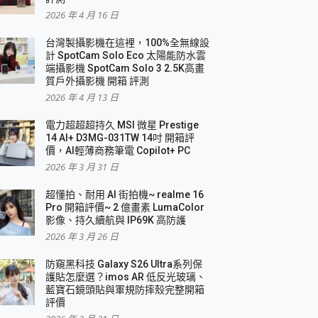
2026 年 4 月 16 日
要！
台灣製攝影機在這裡，100%全無線設
3 in 1可攜摺疊無線充電器 開箱 評測
計 SpotCam Solo Eco 太陽能防水雲
優質
端攝影機 SpotCam Solo 3 2.5K高畫
質戶外攝影機 開箱 評測
2026 年 4 月 13 日
 評測
電力超超超持久 MSI 微星 Prestige
14 AI+ D3MG-031TW 14吋 開箱評
價，AI輕薄商務筆電 Copilot+ PC
2026 年 3 月 31 日
到處走
超懂拍、耐用 AI 街拍機~ realme 16
 開箱 評測
Pro 開箱評價~ 2 億畫素 LumaColor
業界最好的資料救援軟體
影像、持久續航與 IP69K 高防護
2026 年 3 月 26 日
效能~
防窺黑科技 Galaxy S26 Ultra系列保
護貼怎麼選？imos AR 低反光玻璃、
藍寶石鏡頭貼與軍規防摔殼完整開箱
評價
機 vivo V30 Pro