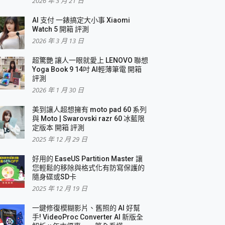
2026 年 3 月 21 日
AI 支付 一錶搞定大小事 Xiaomi
簡單
Watch 5 開箱 評測
2026 年 3 月 13 日
超驚艷 讓人一眼就愛上 LENOVO 聯想
Yoga Book 9 14吋 AI輕薄筆電 開箱
評測
2026 年 1 月 30 日
美到讓人超想擁有 moto pad 60 系列
與 Moto | Swarovski razr 60 冰藍限
定版本 開箱 評測
2025 年 12 月 29 日
好用的 EaseUS Partition Master 讓
您輕鬆的移除與格式化有防寫保護的
隨身碟或SD卡
2025 年 12 月 19 日
一鍵修復模糊影片、舊照的 AI 好幫
手! VideoProc Converter AI 新版全