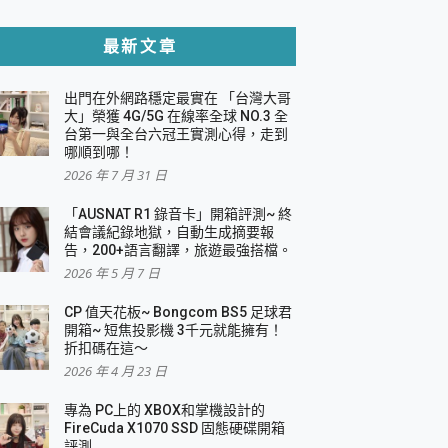
貼與軍規防摔殼完整開箱評價
最新文章
出門在外網路穩定最實在 「台灣大哥
，一篇全看懂
大」榮獲 4G/5G 在線率全球 NO.3 全
台第一與全台六冠王實測心得，走到
機｜結合「 智慧投影 & 煥彩流動 」的沈浸
哪順到哪！
2026 年 7 月 31 日
X 系列 輕量無線電競滑鼠 開箱 評測
多工辦公、爽度滿滿的終極桌面體驗
「AUSNAT R1 錄音卡」開箱評測~ 終
結會議紀錄地獄，自動生成摘要報
好康大放送
告，200+語言翻譯，旅遊最強搭檔。
動電源 開箱 評測
2026 年 5 月 7 日
CP 值天花板~ Bongcom BS5 足球君
開箱~ 短焦投影機 3千元就能擁有！
折扣碼在這～
寫
2026 年 4 月 23 日
挑戰任務抽 PS5！
 開箱 評測
專為 PC上的 XBOX和掌機設計的
與強大供電效能
FireCuda X1070 SSD 固態硬碟開箱
商用智慧聯網螢幕 開箱 評測
評測