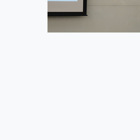
多個願望一次滿足 超強散熱 微星
一吸完美對位 擁有超強吸力
OPPO 哈蘇 300mm 專
Motorola edge 70 p
近八千元的 Soundcore L
ASUS Pad 全面應援 M