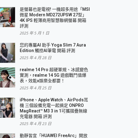
是螢幕也是電視! 一機超多用途「MSI
微星 Modern MD272UPSW 27型」
4K IPS 輕薄商用智慧聯網螢幕 開箱
評測
2025 年 5 月 1 日
您的專屬AI 助手 Yoga Slim 7 Aura
Edition 觸控AI筆電 開箱 評測
2025 年 4 月 28 日
realme 14 Pro 超硬軍規、冰感變色
實測，realme 14 5G 遊戲戰鬥值爆
表，效能x娛樂全都要！
2025 年 4 月 25 日
iPhone、Apple Watch、AirPods耳
機 三個設備充電一起搞定 ONPRO
MagReact™ M3 3 in 1可攜摺疊無線
充電器 開箱 評測
2025 年 4 月 23 日
動靜皆宜「HUAWEI FreeArc」開放