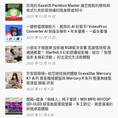
好用的 EaseUS Partition Master 讓您輕鬆的移除與
格式化有防寫保護的隨身碟或SD卡
2025 年 12 月 19 日
一鍵修復模糊影片、舊照的 AI 好幫手! VideoProc
Converter AI 新版全解析 × 年末優惠，一篇全看懂
2025 年 12 月 15 日
小朋友才做選擇 投影機 RGB藍牙音響 氛圍情境燈 我
通通都要！ Starfish 2 幻彩膠囊投影機｜結合「 智慧
投影 & 煥彩流動 」的沈浸式生活新體驗
2025 年 12 月 13 日
外型超吸晴~ 給您絕佳操控體驗 GravaStar Mercury
K1 系列 異星機械鍵盤與 Mercury X 系列 輕量無線電
競滑鼠 開箱 評測
2025 年 11 月 7 日
開箱~變身「蜘蛛人」椅子軍師！MSI MPG 491CQP
QD-OLED 超寬曲面電競螢幕，多工辦公、爽度滿滿的
終極桌面體驗
2025 年 11 月 4 日