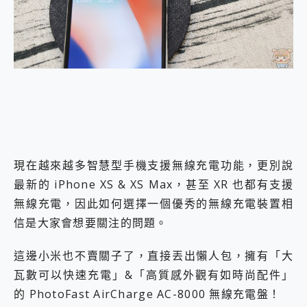
外型超吸晴~ 給您絕佳操控體驗 GravaStar Mercury K1 系列 異星機械鍵盤與 Mercury X 系列 輕量無線電競滑鼠 開箱 評測
開箱~變身「蜘蛛人」椅子軍師！MSI MPG 491CQP QD-OLED 超寬曲面電競螢幕，多工辦公、爽度滿滿的終極桌面體驗
iPhone 17 系列 有認證的防護來囉！ imos 首家導入 UL MCV 行銷宣告驗證的手機配件品牌
DJI Osmo Pocket 3 爽爽帶回家 歡慶 EaseUS 21 週年到來，「Slogan 海報徵稿活動」好康大放送
小巧好吸不擋鏡頭 有Qi2認證的 ONPRO MagReact MXs2 5000mAh薄型磁吸無線急速行動電源 開箱 評測
會走動的冷暖氣 SONY REON POCKET PRO 穿戴式智慧冷暖調溫裝置 開箱 評測
寶可夢飛人外掛iToolab AnyGo全新升級，GO Fest 五折優惠嗨翻天！支援 iOS/Android！
百倍變焦實測~ vivo X200 Pro 與 S25 Ultra 誰能滿足全場景拍攝需求？
超好用的 PLAUD NotePin AI 智慧錄音膠囊~ 您的AI 秘書已上線 每月免費送你 300分鐘轉寫
COMPUTEX 2025 來囉！AGI亞奇雷 AI・Gaming・創作儲存方案登場，趕快來AGI亞奇雷挑戰任務抽 PS5！
自帶線的 有線無線都能充 ONPRO MagReact M5 10000mAh 5合1 磁吸無線急速行動電源 開箱 評測
現在越來越多智慧型手機支援無線充電功能，更別說
飛利浦 JS7310 ⚡【電急便｜行動儲能救車電源】 可靠的旅行夥伴！帶給您優異的安全性與強大供電效能
最新的 iPhone XS & XS Max，甚至 XR 也都有支援
是螢幕也是電視! 一機超多用途「MSI微星 Modern MD272UPSW 27型」 4K IPS 輕薄商用智慧聯網螢幕 開箱 評測
您的專屬AI 助手 Yoga Slim 7 Aura Edition 觸控AI筆電 開箱 評測
無線充電，因此如何選擇一個優秀的無線充電裝置相
realme 14 Pro 超硬軍規、冰感變色實測，realme 14 5G 遊戲戰鬥值爆表，效能x娛樂全都要！
信是大家會想要關注的問題。
iPhone、Apple Watch、AirPods耳機 三個設備充電一起搞定 ONPRO MagReact™ M3 3 in 1可攜摺疊無線充電器 開箱 評測
動靜皆宜「HUAWEI FreeArc」開放式耳掛耳機，無感配戴! 超穩超服貼，音質、通話也很優質
這邊小米也不賣關子了，直接丟出懶人包，擁有「大
好玩好拍 vivo V50 ~ 口袋裡的 Zeiss 潮流攝影棚!
25種洗烘模式一機搞定! Roborock 衣莉莎白 H1 Neo分子篩洗脫烘 AI 滾筒洗衣機
瓦數可以快速充電」&「高質感外觀有如時尚配件」
給 MSI Claw 系列電競掌機 最完美的家 MSI Nest Docking Station 掌機專屬擴充底座 開箱 評測
的 PhotoFast AirCharge AC-8000 無線充電盤！
B&O 精品級音響! Home+ 中嘉寬頻 SoundBox 劇院串流盒 開箱 評測