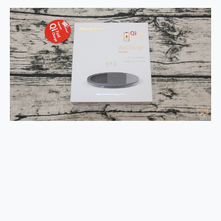
2億 APO蔡司長焦神機降臨~ vivo X200 Pro、vivo X200 就是這麼好拍
EaseUS Vocal Remover 免費線上去聲器一鍵去除人聲 人聲 音樂分離 2024 消除人聲推薦
3 個超值 MHN 飛人工具分享~~ iToolab AnyGo 魔物獵人 Now飛人 ios教學 不出門也可以到處走
Locawhere AnyTo 寶可夢飛人 AnyTo 不出門也可以飛遍全世界
小體積 40000mAh 超大容量 一次充5個設備 充好充滿 CUKTECH 酷態科 300W 微型充電站 開箱 評測
97.3% 恢復率，資料救援就是這麼簡單 EaseUS Data Recovery Wizard Free 18.0.0 業界最好的資料救援軟體
磁碟系統大風吹 有了 磁碟管理程式 EaseUS Partition Master 就是這麼簡單
全新 SONY Xperia 1 VI 開箱! 相機實測! 長焦覆蓋更遠更清晰、2日長續航、頂尖影音娛樂效能~
Xiaomi 14 Ultra 開箱 評測~ 有深度的 Leica 影像旗艦手機! 加碼小旗艦 Xiaomi 14 開箱 評測
vivo TWS 3e 真無線藍牙耳機智慧降噪升級、音質明亮溫潤，並支援雙設備連接~
MSI Claw 掌機專屬配件包 來囉 完美保護 MSI Claw A1M-026TW 電競掌機
人像旗艦 vivo V30 系列 開箱 評測! 首搭蔡司光學鏡頭、攝影棚級柔光環、拍攝功能最好玩的美拍神機 vivo V30 Pro
多個願望一次滿足 超強散熱 微星 MSI Claw A1M-026TW 電競掌機 開箱 評測
一吸完美對位 擁有超強吸力與超好用的隱磁支架 O-ONE MAG 最會吸的行動電源 開箱 評測
OPPO 哈蘇 300mm 專業增距鏡實測：Find X9 Ultra 光學長焦隨手拍，紀錄生活就是這麼簡單
Motorola edge 70 pro 及 moto g37 power上市，登錄在送飛利浦氣炸鍋
近八千元的 Soundcore Liberty 5 Pro Max，有螢幕的耳機會是智商稅嗎?
ASUS Pad 全面應援 Me Time，加碼愛奇藝黃金雙周卡體驗，專案價最低 NT$0 起