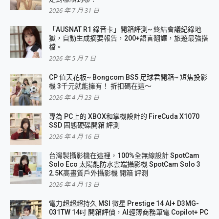
2026 年 7 月 31 日
「AUSNAT R1 錄音卡」開箱評測~ 終結會議紀錄地
獄，自動生成摘要報告，200+語言翻譯，旅遊最強搭
檔。
2026 年 5 月 7 日
CP 值天花板~ Bongcom BS5 足球君開箱~ 短焦投影
機 3千元就能擁有！ 折扣碼在這～
2026 年 4 月 23 日
專為 PC上的 XBOX和掌機設計的 FireCuda X1070
SSD 固態硬碟開箱 評測
2026 年 4 月 16 日
台灣製攝影機在這裡，100%全無線設計 SpotCam
Solo Eco 太陽能防水雲端攝影機 SpotCam Solo 3
2.5K高畫質戶外攝影機 開箱 評測
2026 年 4 月 13 日
電力超超超持久 MSI 微星 Prestige 14 AI+ D3MG-
031TW 14吋 開箱評價，AI輕薄商務筆電 Copilot+ PC