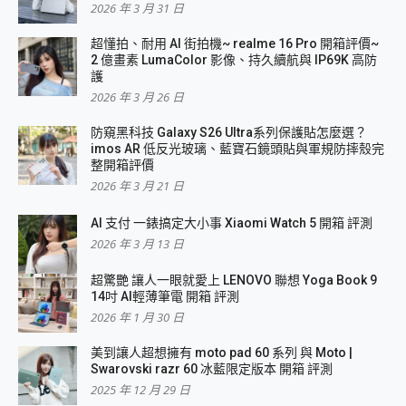
2026 年 3 月 31 日
超懂拍、耐用 AI 街拍機~ realme 16 Pro 開箱評價~
2 億畫素 LumaColor 影像、持久續航與 IP69K 高防
護
2026 年 3 月 26 日
防窺黑科技 Galaxy S26 Ultra系列保護貼怎麼選？
imos AR 低反光玻璃、藍寶石鏡頭貼與軍規防摔殼完
整開箱評價
2026 年 3 月 21 日
AI 支付 一錶搞定大小事 Xiaomi Watch 5 開箱 評測
2026 年 3 月 13 日
超驚艷 讓人一眼就愛上 LENOVO 聯想 Yoga Book 9
14吋 AI輕薄筆電 開箱 評測
2026 年 1 月 30 日
美到讓人超想擁有 moto pad 60 系列 與 Moto |
Swarovski razr 60 冰藍限定版本 開箱 評測
2025 年 12 月 29 日