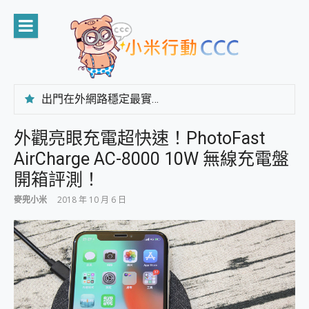
Skip
to
content
出門在外網路穩定最實在 「台灣大哥大」榮獲 4G/5G 在線率全球 NO.3 全台第一與全台六冠王實測心得，走到哪順到哪！
「AUSNAT R1 錄音卡」開箱評測~ 終結會議紀錄地獄，自動生成摘要報告，200+語言翻譯，旅遊最強搭檔。
CP 值天花板~ Bongcom BS5 足球君開箱~ 短焦投影機 3千元就能擁有！ 折扣碼在這～
外觀亮眼充電超快速！PhotoFast
專為 PC上的 XBOX和掌機設計的 FireCuda X1070 SSD 固態硬碟開箱 評測
AirCharge AC-8000 10W 無線充電盤
台灣製攝影機在這裡，100%全無線設計 SpotCam Solo Eco 太陽能防水雲端攝影機 SpotCam Solo 3 2.5K高畫質戶外攝影機 開箱 評測
電力超超超持久 MSI 微星 Prestige 14 AI+ D3MG-031TW 14吋 開箱評價，AI輕薄商務筆電 Copilot+ PC
開箱評測！
超懂拍、耐用 AI 街拍機~ realme 16 Pro 開箱評價~ 2 億畫素 LumaColor 影像、持久續航與 IP69K 高防護
麥兜小米
2018 年 10 月 6 日
防窺黑科技 Galaxy S26 Ultra系列保護貼怎麼選？imos AR 低反光玻璃、藍寶石鏡頭貼與軍規防摔殼完整開箱評價
AI 支付 一錶搞定大小事 Xiaomi Watch 5 開箱 評測
超驚艷 讓人一眼就愛上 LENOVO 聯想 Yoga Book 9 14吋 AI輕薄筆電 開箱 評測
美到讓人超想擁有 moto pad 60 系列 與 Moto | Swarovski razr 60 冰藍限定版本 開箱 評測
好用的 EaseUS Partition Master 讓您輕鬆的移除與格式化有防寫保護的隨身碟或SD卡
一鍵修復模糊影片、舊照的 AI 好幫手! VideoProc Converter AI 新版全解析 × 年末優惠，一篇全看懂
小朋友才做選擇 投影機 RGB藍牙音響 氛圍情境燈 我通通都要！ Starfish 2 幻彩膠囊投影機｜結合「 智慧投影 & 煥彩流動 」的沈浸式生活新體驗