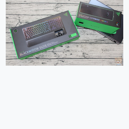
2億 APO蔡司長焦神機降臨~ vivo X200 Pro、vivo X200 就是這麼好拍
EaseUS Vocal Remover 免費線上去聲器一鍵去除人聲 人聲 音樂分離 2024 消除人聲推薦
3 個超值 MHN 飛人工具分享~~ iToolab AnyGo 魔物獵人 Now飛人 ios教學 不出門也可以到處走
Locawhere AnyTo 寶可夢飛人 AnyTo 不出門也可以飛遍全世界
小體積 40000mAh 超大容量 一次充5個設備 充好充滿 CUKTECH 酷態科 300W 微型充電站 開箱 評測
97.3% 恢復率，資料救援就是這麼簡單 EaseUS Data Recovery Wizard Free 18.0.0 業界最好的資料救援軟體
磁碟系統大風吹 有了 磁碟管理程式 EaseUS Partition Master 就是這麼簡單
全新 SONY Xperia 1 VI 開箱! 相機實測! 長焦覆蓋更遠更清晰、2日長續航、頂尖影音娛樂效能~
Xiaomi 14 Ultra 開箱 評測~ 有深度的 Leica 影像旗艦手機! 加碼小旗艦 Xiaomi 14 開箱 評測
vivo TWS 3e 真無線藍牙耳機智慧降噪升級、音質明亮溫潤，並支援雙設備連接~
MSI Claw 掌機專屬配件包 來囉 完美保護 MSI Claw A1M-026TW 電競掌機
人像旗艦 vivo V30 系列 開箱 評測! 首搭蔡司光學鏡頭、攝影棚級柔光環、拍攝功能最好玩的美拍神機 vivo V30 Pro
多個願望一次滿足 超強散熱 微星 MSI Claw A1M-026TW 電競掌機 開箱 評測
一吸完美對位 擁有超強吸力與超好用的隱磁支架 O-ONE MAG 最會吸的行動電源 開箱 評測
OPPO 哈蘇 300mm 專業增距鏡實測：Find X9 Ultra 光學長焦隨手拍，紀錄生活就是這麼簡單
Motorola edge 70 pro 及 moto g37 power上市，登錄在送飛利浦氣炸鍋
近八千元的 Soundcore Liberty 5 Pro Max，有螢幕的耳機會是智商稅嗎?
ASUS Pad 全面應援 Me Time，加碼愛奇藝黃金雙周卡體驗，專案價最低 NT$0 起