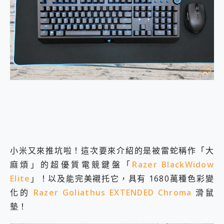
外型超吸晴~ 給您絕佳操控體驗 GravaStar Mercury K1 系列 異星機械鍵盤與 Mercury X 系列 輕量無線電競滑鼠 開箱 評測
開箱~變身「蜘蛛人」椅子軍師！MSI MPG 491CQP QD-OLED 超寬曲面電競螢幕，多工辦公、爽度滿滿的終極桌面體驗
iPhone 17 系列 有認證的防護來囉！ imos 首家導入 UL MCV 行銷宣告驗證的手機配件品牌
DJI Osmo Pocket 3 爽爽帶回家 歡慶 EaseUS 21 週年到來，「Slogan 海報徵稿活動」好康大放送
小巧好吸不擋鏡頭 有Qi2認證的 ONPRO MagReact MXs2 5000mAh薄型磁吸無線急速行動電源 開箱 評測
會走動的冷暖氣 SONY REON POCKET PRO 穿戴式智慧冷暖調溫裝置 開箱 評測
寶可夢飛人外掛iToolab AnyGo全新升級，GO Fest 五折優惠嗨翻天！支援 iOS/Android！
百倍變焦實測~ vivo X200 Pro 與 S25 Ultra 誰能滿足全場景拍攝需求？
超好用的 PLAUD NotePin AI 智慧錄音膠囊~ 您的AI 秘書已上線 每月免費送你 300分鐘轉寫
COMPUTEX 2025 來囉！AGI亞奇雷 AI・Gaming・創作儲存方案登場，趕快來AGI亞奇雷挑戰任務抽 PS5！
自帶線的 有線無線都能充 ONPRO MagReact M5 10000mAh 5合1 磁吸無線急速行動電源 開箱 評測
飛利浦 JS7310 ⚡【電急便｜行動儲能救車電源】 可靠的旅行夥伴！帶給您優異的安全性與強大供電效能
是螢幕也是電視! 一機超多用途「MSI微星 Modern MD272UPSW 27型」 4K IPS 輕薄商用智慧聯網螢幕 開箱 評測
您的專屬AI 助手 Yoga Slim 7 Aura Edition 觸控AI筆電 開箱 評測
小米又來推坑啦！這次要來介紹的是被雷蛇稱作「大
realme 14 Pro 超硬軍規、冰感變色實測，realme 14 5G 遊戲戰鬥值爆表，效能x娛樂全都要！
麻煩」的超優質電競鍵盤「
Razer BlackWidow
iPhone、Apple Watch、AirPods耳機 三個設備充電一起搞定 ONPRO MagReact™ M3 3 in 1可攜摺疊無線充電器 開箱 評測
Elite
」！以及能完美襯托它，具有 1680萬種色彩變
動靜皆宜「HUAWEI FreeArc」開放式耳掛耳機，無感配戴! 超穩超服貼，音質、通話也很優質
好玩好拍 vivo V50 ~ 口袋裡的 Zeiss 潮流攝影棚!
化的
Razer Goliathus EXTENDED Chroma
滑鼠
25種洗烘模式一機搞定! Roborock 衣莉莎白 H1 Neo分子篩洗脫烘 AI 滾筒洗衣機
墊！
給 MSI Claw 系列電競掌機 最完美的家 MSI Nest Docking Station 掌機專屬擴充底座 開箱 評測
B&O 精品級音響! Home+ 中嘉寬頻 SoundBox 劇院串流盒 開箱 評測