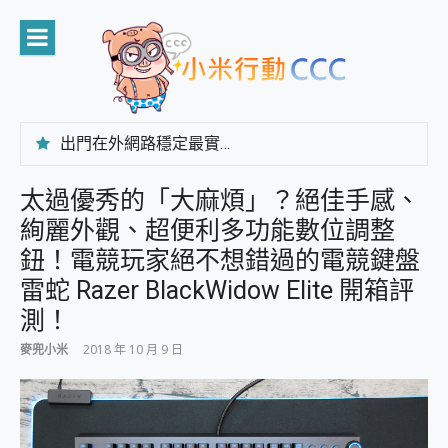
Skip
to
content
出門在外網路穩定最實在 「台灣大哥大」榮獲 4G/5G 在線率全球 NO.3 全台第一與全台六冠王實測心得，走到哪順到哪！
「AUSNAT R1 錄音卡」開箱評測~ 終結會議紀錄地獄，自動生成摘要報告，200+語言翻譯，旅遊最強搭檔。
CP 值天花板~ Bongcom BS5 足球君開箱~ 短焦投影機 3千元就能擁有！ 折扣碼在這～
太過優秀的「大麻煩」？絕佳手感、
專為 PC上的 XBOX和掌機設計的 FireCuda X1070 SSD 固態硬碟開箱 評測
絢麗外觀、超便利多功能數位調整
台灣製攝影機在這裡，100%全無線設計 SpotCam Solo Eco 太陽能防水雲端攝影機 SpotCam Solo 3 2.5K高畫質戶外攝影機 開箱 評測
電力超超超持久 MSI 微星 Prestige 14 AI+ D3MG-031TW 14吋 開箱評價，AI輕薄商務筆電 Copilot+ PC
鈕！電競玩家絕不想錯過的電競鍵盤
超懂拍、耐用 AI 街拍機~ realme 16 Pro 開箱評價~ 2 億畫素 LumaColor 影像、持久續航與 IP69K 高防護
雷蛇 Razer BlackWidow Elite 開箱評
防窺黑科技 Galaxy S26 Ultra系列保護貼怎麼選？imos AR 低反光玻璃、藍寶石鏡頭貼與軍規防摔殼完整開箱評價
測！
AI 支付 一錶搞定大小事 Xiaomi Watch 5 開箱 評測
超驚艷 讓人一眼就愛上 LENOVO 聯想 Yoga Book 9 14吋 AI輕薄筆電 開箱 評測
麥兜小米
2018 年 10 月 9 日
美到讓人超想擁有 moto pad 60 系列 與 Moto | Swarovski razr 60 冰藍限定版本 開箱 評測
好用的 EaseUS Partition Master 讓您輕鬆的移除與格式化有防寫保護的隨身碟或SD卡
一鍵修復模糊影片、舊照的 AI 好幫手! VideoProc Converter AI 新版全解析 × 年末優惠，一篇全看懂
小朋友才做選擇 投影機 RGB藍牙音響 氛圍情境燈 我通通都要！ Starfish 2 幻彩膠囊投影機｜結合「 智慧投影 & 煥彩流動 」的沈浸式生活新體驗