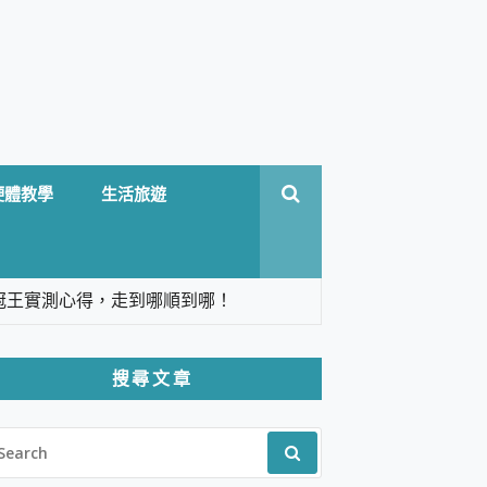
硬體教學
生活旅遊
台六冠王實測心得，走到哪順到哪！
翻譯，旅遊最強搭檔。
搜尋文章
 Solo 3 2.5K高畫質戶外攝影機 開箱 評
EARCH
pilot+ PC
R:
 IP69K 高防護