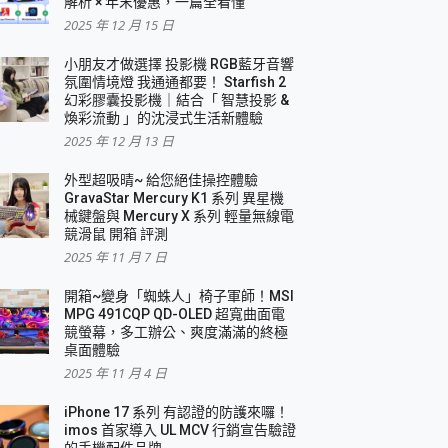
解析 × 年末優惠，一篇全看懂
2025 年 12 月 15 日
小朋友才做選擇 投影機 RGB藍牙音響
氛圍情境燈 我通通都要！ Starfish 2
幻彩膠囊投影機｜結合「 智慧投影 &
煥彩流動 」的沈浸式生活新體驗
2025 年 12 月 13 日
外型超吸晴~ 給您絕佳操控體驗
GravaStar Mercury K1 系列 異星機
械鍵盤與 Mercury X 系列 輕量無線電
競滑鼠 開箱 評測
2025 年 11 月 7 日
開箱~變身「蜘蛛人」椅子軍師！MSI
MPG 491CQP QD-OLED 超寬曲面電
競螢幕，多工辦公、爽度滿滿的終極
桌面體驗
2025 年 11 月 4 日
iPhone 17 系列 有認證的防護來囉！
imos 首家導入 UL MCV 行銷宣告驗證
的手機配件品牌