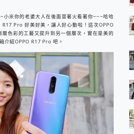
 7 Aura Edition 觸控AI筆電 開箱 評測
軍規、冰感變色實測，realme 14 5G 遊戲戰鬥值爆表，效能x娛樂全都
~~小米你的老婆大人在後面冒著火看著你~~~哈哈
h、AirPods耳機 三個設備充電一起搞定 ONPRO MagReact™ M3 
R17 Pro 好美好美，讓人好心動啦！這次OPPO
eeArc」開放式耳掛耳機，無感配戴! 超穩超服貼，音質、通話也很
袋裡的 Zeiss 潮流攝影棚!
，將漸層色彩的工藝又提升到另一個層次，實在是美的
orock 衣莉莎白 H1 Neo分子篩洗脫烘 AI 滾筒洗衣機
OPPO R17 Pro 吧。
 最完美的家 MSI Nest Docking Station 掌機專屬擴充底座 開箱
 中嘉寬頻 SoundBox 劇院串流盒 開箱 評測
ivo X200 Pro、vivo X200 就是這麼好拍
over 免費線上去聲器一鍵去除人聲 人聲 音樂分離 2024 消除人聲推薦
~~ iToolab AnyGo 魔物獵人 Now飛人 ios教學 不出門也可以
寶可夢飛人 AnyTo 不出門也可以飛遍全世界
容量 一次充5個設備 充好充滿 CUKTECH 酷態科 300W 微型充電站
簡單 EaseUS Data Recovery Wizard Free 18.0.0 
 EaseUS Partition Master 就是這麼簡單
1 VI 開箱! 相機實測! 長焦覆蓋更遠更清晰、2日長續航、頂尖影音娛樂
 評測~ 有深度的 Leica 影像旗艦手機! 加碼小旗艦 Xiaomi 14 開箱 評測
無線藍牙耳機智慧降噪升級、音質明亮溫潤，並支援雙設備連接~
來囉 完美保護 MSI Claw A1M-026TW 電競掌機
列 開箱 評測! 首搭蔡司光學鏡頭、攝影棚級柔光環、拍攝功能最好玩的美拍神