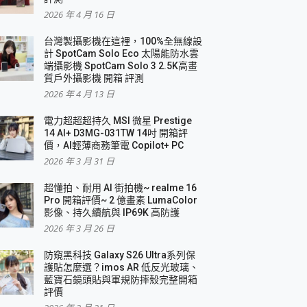
2026 年 4 月 16 日
要！
台灣製攝影機在這裡，100%全無線設
3 in 1可攜摺疊無線充電器 開箱 評測
計 SpotCam Solo Eco 太陽能防水雲
優質
端攝影機 SpotCam Solo 3 2.5K高畫
質戶外攝影機 開箱 評測
2026 年 4 月 13 日
 評測
電力超超超持久 MSI 微星 Prestige
14 AI+ D3MG-031TW 14吋 開箱評
價，AI輕薄商務筆電 Copilot+ PC
2026 年 3 月 31 日
到處走
超懂拍、耐用 AI 街拍機~ realme 16
 開箱 評測
Pro 開箱評價~ 2 億畫素 LumaColor
業界最好的資料救援軟體
影像、持久續航與 IP69K 高防護
2026 年 3 月 26 日
效能~
防窺黑科技 Galaxy S26 Ultra系列保
護貼怎麼選？imos AR 低反光玻璃、
藍寶石鏡頭貼與軍規防摔殼完整開箱
評價
機 vivo V30 Pro