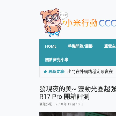
Skip
to
content
HOME
手機開箱/周邊
筆電主
關於麥兜小米
最新文章:
出門在外網路穩定最實在 「
「AUSNAT R1 錄音
CP 值天花板~ Bongco
發現夜的美~ 靈動光圈超強
專為 PC上的 XBOX和掌機設計
台灣製攝影機在這裡，100%全無
R17 Pro 開箱評測
測
麥兜小米
2018 年 12 月 10 日
電力超超超持久 MSI 微星 Pre
超懂拍、耐用 AI 街拍機~ re