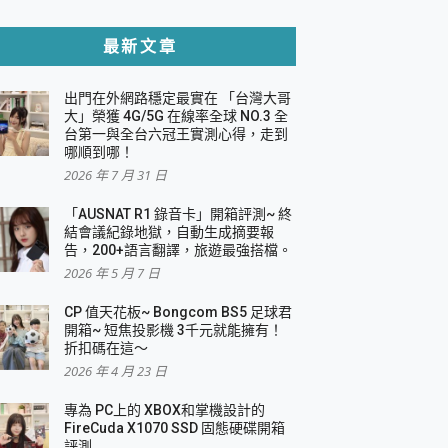
貼與軍規防摔殼完整開箱評價
最新文章
出門在外網路穩定最實在 「台灣大哥
，一篇全看懂
大」榮獲 4G/5G 在線率全球 NO.3 全
台第一與全台六冠王實測心得，走到
機｜結合「 智慧投影 & 煥彩流動 」的沈浸
哪順到哪！
2026 年 7 月 31 日
X 系列 輕量無線電競滑鼠 開箱 評測
多工辦公、爽度滿滿的終極桌面體驗
「AUSNAT R1 錄音卡」開箱評測~ 終
結會議紀錄地獄，自動生成摘要報
好康大放送
告，200+語言翻譯，旅遊最強搭檔。
動電源 開箱 評測
2026 年 5 月 7 日
CP 值天花板~ Bongcom BS5 足球君
開箱~ 短焦投影機 3千元就能擁有！
折扣碼在這～
寫
2026 年 4 月 23 日
挑戰任務抽 PS5！
 開箱 評測
專為 PC上的 XBOX和掌機設計的
與強大供電效能
FireCuda X1070 SSD 固態硬碟開箱
商用智慧聯網螢幕 開箱 評測
評測