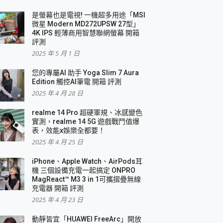
是螢幕也是電視! 一機超多用途「MSI
微星 Modern MD272UPSW 27型」
4K IPS 輕薄商用智慧聯網螢幕 開箱
評測
2025 年 5 月 1 日
您的專屬AI 助手 Yoga Slim 7 Aura
Edition 觸控AI筆電 開箱 評測
2025 年 4 月 28 日
realme 14 Pro 超硬軍規、冰感變色
實測，realme 14 5G 遊戲戰鬥值爆
表，效能x娛樂全都要！
2025 年 4 月 25 日
iPhone、Apple Watch、AirPods耳
機 三個設備充電一起搞定 ONPRO
MagReact™ M3 3 in 1可攜摺疊無線
充電器 開箱 評測
2025 年 4 月 23 日
動靜皆宜「HUAWEI FreeArc」開放