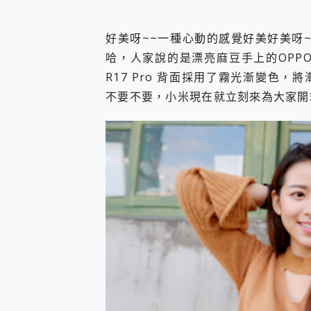
您的專屬AI 助手 Yoga Slim
realme 14 Pro 超硬
好美呀~~一種心動的感覺好美好美呀
iPhone、Apple Watc
哈，人家說的是漂亮麻豆手上的OPPO 
動靜皆宜「HUAWEI Fr
好玩好拍 vivo V50 ~ 口
R17 Pro 背面採用了霧光漸變色
25種洗烘模式一機搞定! Rob
不要不要，小米現在就立刻來為大家開箱介紹
給 MSI Claw 系列電競掌機
B&O 精品級音響! Home+
2億 APO蔡司長焦神機降臨~ v
EaseUS Vocal Rem
3 個超值 MHN 飛人工具分享
Locawhere AnyTo 
小體積 40000mAh 超大
97.3% 恢復率，資料救援就是這麼
磁碟系統大風吹 有了 磁碟管理程式
全新 SONY Xperia 
Xiaomi 14 Ultra 開箱
vivo TWS 3e 真
MSI Claw 掌機專屬配件包 
人像旗艦 vivo V30 系