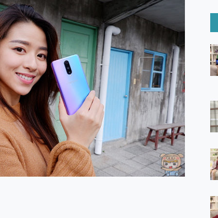
6 Ultra系列保護貼怎麼選？imos AR 低反光玻璃、藍寶石鏡頭
mi Watch 5 開箱 評測
O 聯想 Yoga Book 9 14吋 AI輕薄筆電 開箱 評測
60 系列 與 Moto | Swarovski razr 60 冰藍限定版本 開箱 評測
tion Master 讓您輕鬆的移除與格式化有防寫保護的隨身碟或SD卡
好幫手! VideoProc Converter AI 新版全解析 × 年末優惠
B藍牙音響 氛圍情境燈 我通通都要！ Starfish 2 幻彩膠囊投影
GravaStar Mercury K1 系列 異星機械鍵盤與 Mercury 
！MSI MPG 491CQP QD-OLED 超寬曲面電競螢幕，
證的防護來囉！ imos 首家導入 UL MCV 行銷宣告驗證的手機配件品牌
 爽爽帶回家 歡慶 EaseUS 21 週年到來，「Slogan 海報徵稿活動」
的 ONPRO MagReact MXs2 5000mAh薄型磁吸無線急速行
ON POCKET PRO 穿戴式智慧冷暖調溫裝置 開箱 評測
yGo全新升級，GO Fest 五折優惠嗨翻天！支援 iOS/Android！
 Pro 與 S25 Ultra 誰能滿足全場景拍攝需求？
in AI 智慧錄音膠囊~ 您的AI 秘書已上線 每月免費送你 300分鐘轉
囉！AGI亞奇雷 AI・Gaming・創作儲存方案登場，趕快來AGI亞奇雷
RO MagReact M5 10000mAh 5合1 磁吸無線急速行動電源
電急便｜行動儲能救車電源】 可靠的旅行夥伴！帶給您優異的安全性
「MSI微星 Modern MD272UPSW 27型」 4K IPS 輕薄