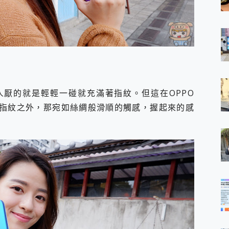
厭的就是輕輕一碰就充滿著指紋。但這在OPPO
易沾指紋之外，那宛如絲綢般滑順的觸感，握起來的感