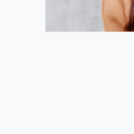
多個願望一次滿足 超強散熱 微星
一吸完美對位 擁有超強吸力
Motorola edge 70 p
近八千元的 Soundcore L
ASUS Pad 全面應援 M
榮耀 HONOR 600 Pro 