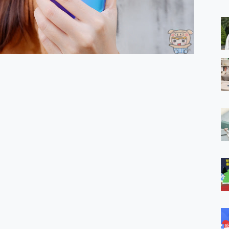
 MSI Claw A1M-026TW 電競掌機 開箱 評測
與超好用的隱磁支架 O-ONE MAG 最會吸的行動電源 開箱 評測
ro 及 moto g37 power上市，登錄在送飛利浦氣炸鍋
iberty 5 Pro Max，有螢幕的耳機會是智商稅嗎?
e Time，加碼愛奇藝黃金雙周卡體驗，專案價最低 NT$0 起
x MOLLY Limited Edition 限量版開賣，攜手味全龍進駐大巨蛋萬人