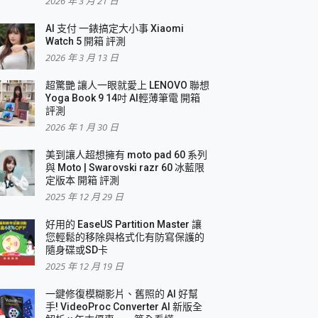
2026 年 3 月 21 日
AI 支付 一錶搞定大小事 Xiaomi
Watch 5 開箱 評測
2026 年 3 月 13 日
盛典
超驚艷 讓人一眼就愛上 LENOVO 聯想
Yoga Book 9 14吋 AI輕薄筆電 開箱
評測
2026 年 1 月 30 日
美到讓人超想擁有 moto pad 60 系列
與 Moto | Swarovski razr 60 冰藍限
定版本 開箱 評測
2025 年 12 月 29 日
好用的 EaseUS Partition Master 讓
您輕鬆的移除與格式化有防寫保護的
隨身碟或SD卡
2025 年 12 月 19 日
一鍵修復模糊影片、舊照的 AI 好幫
手! VideoProc Converter AI 新版全