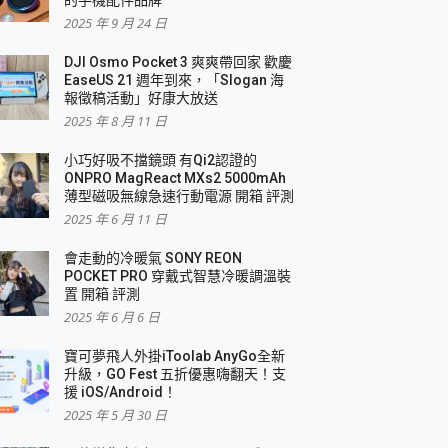
2025 年 9 月 24 日
DJI Osmo Pocket 3 爽爽帶回家 歡慶
EaseUS 21 週年到來，「Slogan 海
報徵稿活動」好康大放送
2025 年 8 月 11 日
小巧好吸不擋鏡頭 有Qi2認證的
ONPRO MagReact MXs2 5000mAh
薄型磁吸無線急速行動電源 開箱 評測
2025 年 6 月 11 日
會走動的冷暖氣 SONY REON
POCKET PRO 穿戴式智慧冷暖調溫裝
置 開箱 評測
2025 年 6 月 6 日
寶可夢飛人外掛iToolab AnyGo全新
升級，GO Fest 五折優惠嗨翻天！支
援 iOS/Android！
2025 年 5 月 30 日