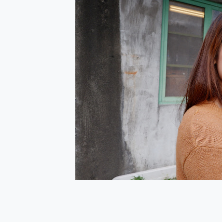
防窺黑科技 Galaxy S2
AI 支付 一錶搞定大小事 Xiao
超驚艷 讓人一眼就愛上 LENOV
美到讓人超想擁有 moto pad 
好用的 EaseUS Parti
一鍵修復模糊影片、舊照的 AI 
小朋友才做選擇 投影機 RG
式生活新體驗
外型超吸晴~ 給您絕佳操控體驗 
開箱~變身「蜘蛛人」椅子軍師
iPhone 17 系列 有認
DJI Osmo Pocket 3
小巧好吸不擋鏡頭 有Qi2認證
會走動的冷暖氣 SONY RE
寶可夢飛人外掛iToolab An
百倍變焦實測~ vivo X200
超好用的 PLAUD NoteP
COMPUTEX 2025 來
自帶線的 有線無線都能充 ONP
飛利浦 JS7310 ⚡【
是螢幕也是電視! 一機超多用途