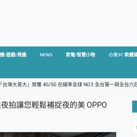
機/遊戲/周邊
NEWS
家電/智慧小物
小米3C 軟體
台灣大哥大」榮獲 4G/5G 在線率全球 NO.3 全台第一與全
卡」開箱評測~ 終結會議紀錄地獄，自動生成摘要報告，200+語言
m BS5 足球君開箱~ 短焦投影機 3千元就能擁有！ 折扣碼在這～
夜拍讓您輕鬆補捉夜的美 OPPO
的 FireCuda X1070 SSD 固態硬碟開箱 評測
線設計 SpotCam Solo Eco 太陽能防水雲端攝影機 SpotCam
S
stige 14 AI+ D3MG-031TW 14吋 開箱評價，AI輕薄商務筆電 Co
FO
alme 16 Pro 開箱評價~ 2 億畫素 LumaColor 影像、持久續航與