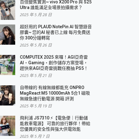
百倍變焦實測~ vivo X200 Pro 與 S25
Ultra 誰能滿足全場景拍攝需求？
2025 年 5 月 28 日
超好用的 PLAUD NotePin AI 智慧錄音
膠囊~ 您的AI 秘書已上線 每月免費送
你 300分鐘轉寫
2025 年 5 月 26 日
COMPUTEX 2025 來囉！AGI亞奇雷
AI・Gaming・創作儲存方案登場，
趕快來AGI亞奇雷挑戰任務抽 PS5！
2025 年 5 月 21 日
自帶線的 有線無線都能充 ONPRO
MagReact M5 10000mAh 5合1 磁吸
無線急速行動電源 開箱 評測
2025 年 5 月 19 日
飛利浦 JS7310 ⚡【電急便｜行動儲
能救車電源】 可靠的旅行夥伴！帶給
您優異的安全性與強大供電效能
2025 年 5 月 7 日