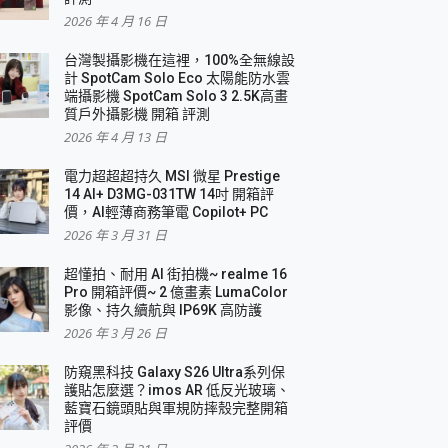
2026 年 4 月 16 日
要！
台灣製攝影機在這裡，100%全無線設
3 in 1可攜摺疊無線充電器 開箱 評測
計 SpotCam Solo Eco 太陽能防水雲
優質
端攝影機 SpotCam Solo 3 2.5K高畫
質戶外攝影機 開箱 評測
2026 年 4 月 13 日
 評測
電力超超超持久 MSI 微星 Prestige
14 AI+ D3MG-031TW 14吋 開箱評
價，AI輕薄商務筆電 Copilot+ PC
2026 年 3 月 31 日
到處走
超懂拍、耐用 AI 街拍機~ realme 16
 開箱 評測
Pro 開箱評價~ 2 億畫素 LumaColor
業界最好的資料救援軟體
影像、持久續航與 IP69K 高防護
2026 年 3 月 26 日
效能~
防窺黑科技 Galaxy S26 Ultra系列保
護貼怎麼選？imos AR 低反光玻璃、
藍寶石鏡頭貼與軍規防摔殼完整開箱
評價
機 vivo V30 Pro