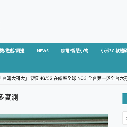
機/遊戲/周邊
NEWS
家電/智慧小物
小米3C 軟體
台灣大哥大」榮獲 4G/5G 在線率全球 NO.3 全台第一與全
卡」開箱評測~ 終結會議紀錄地獄，自動生成摘要報告，200+語言
m BS5 足球君開箱~ 短焦投影機 3千元就能擁有！ 折扣碼在這～
 圖多實測
的 FireCuda X1070 SSD 固態硬碟開箱 評測
線設計 SpotCam Solo Eco 太陽能防水雲端攝影機 SpotCam
S
stige 14 AI+ D3MG-031TW 14吋 開箱評價，AI輕薄商務筆電 Co
FO
alme 16 Pro 開箱評價~ 2 億畫素 LumaColor 影像、持久續航與