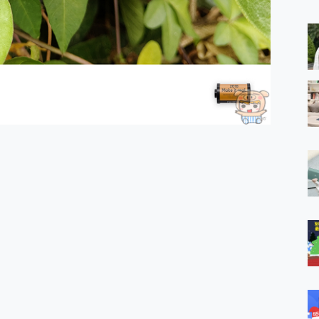
 MSI Claw A1M-026TW 電競掌機 開箱 評測
與超好用的隱磁支架 O-ONE MAG 最會吸的行動電源 開箱 評測
ro 及 moto g37 power上市，登錄在送飛利浦氣炸鍋
iberty 5 Pro Max，有螢幕的耳機會是智商稅嗎?
e Time，加碼愛奇藝黃金雙周卡體驗，專案價最低 NT$0 起
x MOLLY Limited Edition 限量版開賣，攜手味全龍進駐大巨蛋萬人