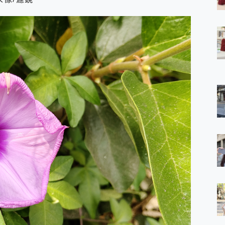
 7 Aura Edition 觸控AI筆電 開箱 評測
軍規、冰感變色實測，realme 14 5G 遊戲戰鬥值爆表，效能x娛樂全都
h、AirPods耳機 三個設備充電一起搞定 ONPRO MagReact™ M3 
eeArc」開放式耳掛耳機，無感配戴! 超穩超服貼，音質、通話也很
袋裡的 Zeiss 潮流攝影棚!
orock 衣莉莎白 H1 Neo分子篩洗脫烘 AI 滾筒洗衣機
 最完美的家 MSI Nest Docking Station 掌機專屬擴充底座 開箱
 中嘉寬頻 SoundBox 劇院串流盒 開箱 評測
ivo X200 Pro、vivo X200 就是這麼好拍
over 免費線上去聲器一鍵去除人聲 人聲 音樂分離 2024 消除人聲推薦
~~ iToolab AnyGo 魔物獵人 Now飛人 ios教學 不出門也可以
寶可夢飛人 AnyTo 不出門也可以飛遍全世界
容量 一次充5個設備 充好充滿 CUKTECH 酷態科 300W 微型充電站
簡單 EaseUS Data Recovery Wizard Free 18.0.0 
 EaseUS Partition Master 就是這麼簡單
1 VI 開箱! 相機實測! 長焦覆蓋更遠更清晰、2日長續航、頂尖影音娛樂
 評測~ 有深度的 Leica 影像旗艦手機! 加碼小旗艦 Xiaomi 14 開箱 評測
無線藍牙耳機智慧降噪升級、音質明亮溫潤，並支援雙設備連接~
來囉 完美保護 MSI Claw A1M-026TW 電競掌機
列 開箱 評測! 首搭蔡司光學鏡頭、攝影棚級柔光環、拍攝功能最好玩的美拍神