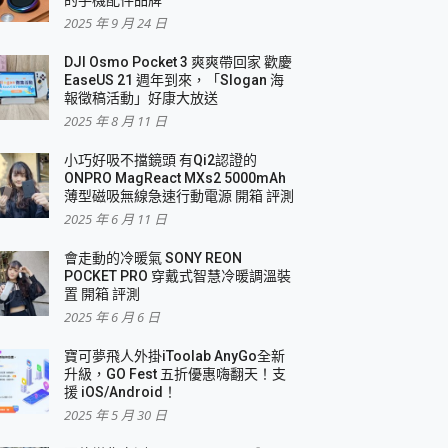
2025 年 9 月 24 日
DJI Osmo Pocket 3 爽爽帶回家 歡慶
EaseUS 21 週年到來，「Slogan 海
報徵稿活動」好康大放送
2025 年 8 月 11 日
小巧好吸不擋鏡頭 有Qi2認證的
ONPRO MagReact MXs2 5000mAh
薄型磁吸無線急速行動電源 開箱 評測
2025 年 6 月 11 日
會走動的冷暖氣 SONY REON
POCKET PRO 穿戴式智慧冷暖調溫裝
置 開箱 評測
2025 年 6 月 6 日
寶可夢飛人外掛iToolab AnyGo全新
升級，GO Fest 五折優惠嗨翻天！支
援 iOS/Android！
2025 年 5 月 30 日