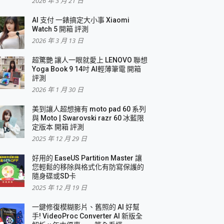
2026 年 3 月 21 日
AI 支付 一錶搞定大小事 Xiaomi
Watch 5 開箱 評測
2026 年 3 月 13 日
盛典
超驚艷 讓人一眼就愛上 LENOVO 聯想
Yoga Book 9 14吋 AI輕薄筆電 開箱
評測
2026 年 1 月 30 日
美到讓人超想擁有 moto pad 60 系列
與 Moto | Swarovski razr 60 冰藍限
定版本 開箱 評測
2025 年 12 月 29 日
好用的 EaseUS Partition Master 讓
您輕鬆的移除與格式化有防寫保護的
隨身碟或SD卡
2025 年 12 月 19 日
一鍵修復模糊影片、舊照的 AI 好幫
手! VideoProc Converter AI 新版全