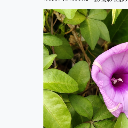
您的專屬AI 助手 Yoga Slim
realme 14 Pro 超硬
iPhone、Apple Watc
動靜皆宜「HUAWEI Fr
好玩好拍 vivo V50 ~ 口
25種洗烘模式一機搞定! Rob
給 MSI Claw 系列電競掌機
B&O 精品級音響! Home+
2億 APO蔡司長焦神機降臨~ v
EaseUS Vocal Rem
3 個超值 MHN 飛人工具分享
Locawhere AnyTo 
小體積 40000mAh 超大
97.3% 恢復率，資料救援就是這麼
磁碟系統大風吹 有了 磁碟管理程式
全新 SONY Xperia 
Xiaomi 14 Ultra 開箱
vivo TWS 3e 真
MSI Claw 掌機專屬配件包 
人像旗艦 vivo V30 系