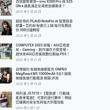
百倍變焦實測~ vivo X200 Pro 與 S25
Ultra 誰能滿足全場景拍攝需求？
2025 年 5 月 28 日
超好用的 PLAUD NotePin AI 智慧錄音
膠囊~ 您的AI 秘書已上線 每月免費送
你 300分鐘轉寫
2025 年 5 月 26 日
COMPUTEX 2025 來囉！AGI亞奇雷
AI・Gaming・創作儲存方案登場，
趕快來AGI亞奇雷挑戰任務抽 PS5！
2025 年 5 月 21 日
自帶線的 有線無線都能充 ONPRO
MagReact M5 10000mAh 5合1 磁吸
無線急速行動電源 開箱 評測
2025 年 5 月 19 日
飛利浦 JS7310 ⚡【電急便｜行動儲
能救車電源】 可靠的旅行夥伴！帶給
您優異的安全性與強大供電效能
2025 年 5 月 7 日