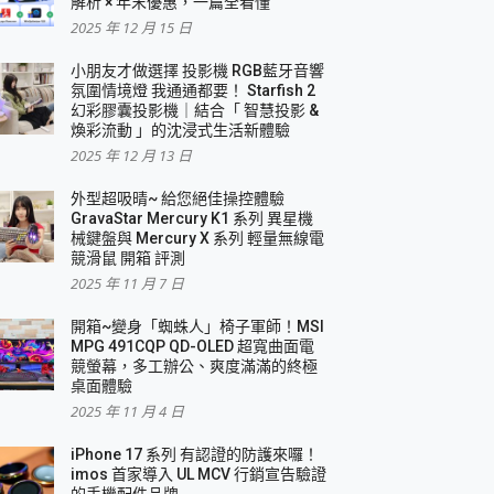
解析 × 年末優惠，一篇全看懂
2025 年 12 月 15 日
小朋友才做選擇 投影機 RGB藍牙音響
氛圍情境燈 我通通都要！ Starfish 2
幻彩膠囊投影機｜結合「 智慧投影 &
煥彩流動 」的沈浸式生活新體驗
2025 年 12 月 13 日
外型超吸晴~ 給您絕佳操控體驗
GravaStar Mercury K1 系列 異星機
械鍵盤與 Mercury X 系列 輕量無線電
競滑鼠 開箱 評測
2025 年 11 月 7 日
開箱~變身「蜘蛛人」椅子軍師！MSI
MPG 491CQP QD-OLED 超寬曲面電
競螢幕，多工辦公、爽度滿滿的終極
桌面體驗
2025 年 11 月 4 日
iPhone 17 系列 有認證的防護來囉！
imos 首家導入 UL MCV 行銷宣告驗證
的手機配件品牌