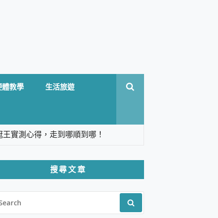
硬體教學
生活旅遊
台六冠王實測心得，走到哪順到哪！
翻譯，旅遊最強搭檔。
搜尋文章
 Solo 3 2.5K高畫質戶外攝影機 開箱 評
EARCH
pilot+ PC
R:
 IP69K 高防護