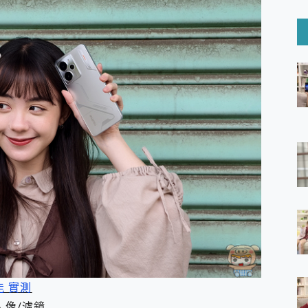
6 Ultra系列保護貼怎麼選？imos AR 低反光玻璃、藍寶石鏡頭
mi Watch 5 開箱 評測
O 聯想 Yoga Book 9 14吋 AI輕薄筆電 開箱 評測
60 系列 與 Moto | Swarovski razr 60 冰藍限定版本 開箱 評測
tion Master 讓您輕鬆的移除與格式化有防寫保護的隨身碟或SD卡
好幫手! VideoProc Converter AI 新版全解析 × 年末優惠
B藍牙音響 氛圍情境燈 我通通都要！ Starfish 2 幻彩膠囊投影
GravaStar Mercury K1 系列 異星機械鍵盤與 Mercury 
！MSI MPG 491CQP QD-OLED 超寬曲面電競螢幕，
證的防護來囉！ imos 首家導入 UL MCV 行銷宣告驗證的手機配件品牌
 爽爽帶回家 歡慶 EaseUS 21 週年到來，「Slogan 海報徵稿活動」
的 ONPRO MagReact MXs2 5000mAh薄型磁吸無線急速行
ON POCKET PRO 穿戴式智慧冷暖調溫裝置 開箱 評測
yGo全新升級，GO Fest 五折優惠嗨翻天！支援 iOS/Android！
 Pro 與 S25 Ultra 誰能滿足全場景拍攝需求？
in AI 智慧錄音膠囊~ 您的AI 秘書已上線 每月免費送你 300分鐘轉
囉！AGI亞奇雷 AI・Gaming・創作儲存方案登場，趕快來AGI亞奇雷
RO MagReact M5 10000mAh 5合1 磁吸無線急速行動電源
性能 實測
電急便｜行動儲能救車電源】 可靠的旅行夥伴！帶給您優異的安全性
「MSI微星 Modern MD272UPSW 27型」 4K IPS 輕薄
/人像/濾鏡