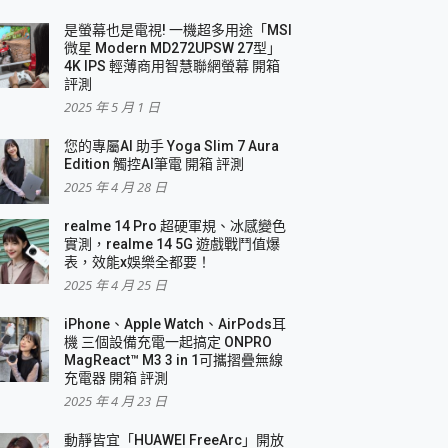
是螢幕也是電視! 一機超多用途「MSI
微星 Modern MD272UPSW 27型」
4K IPS 輕薄商用智慧聯網螢幕 開箱
評測
2025 年 5 月 1 日
您的專屬AI 助手 Yoga Slim 7 Aura
Edition 觸控AI筆電 開箱 評測
2025 年 4 月 28 日
realme 14 Pro 超硬軍規、冰感變色
實測，realme 14 5G 遊戲戰鬥值爆
表，效能x娛樂全都要！
2025 年 4 月 25 日
iPhone、Apple Watch、AirPods耳
機 三個設備充電一起搞定 ONPRO
MagReact™ M3 3 in 1可攜摺疊無線
充電器 開箱 評測
2025 年 4 月 23 日
動靜皆宜「HUAWEI FreeArc」開放