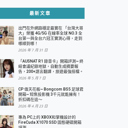
貼與軍規防摔殼完整開箱評價
最新文章
出門在外網路穩定最實在 「台灣大哥
，一篇全看懂
大」榮獲 4G/5G 在線率全球 NO.3 全
台第一與全台六冠王實測心得，走到
機｜結合「 智慧投影 & 煥彩流動 」的沈浸
哪順到哪！
2026 年 7 月 31 日
X 系列 輕量無線電競滑鼠 開箱 評測
多工辦公、爽度滿滿的終極桌面體驗
「AUSNAT R1 錄音卡」開箱評測~ 終
結會議紀錄地獄，自動生成摘要報
好康大放送
告，200+語言翻譯，旅遊最強搭檔。
動電源 開箱 評測
2026 年 5 月 7 日
CP 值天花板~ Bongcom BS5 足球君
開箱~ 短焦投影機 3千元就能擁有！
折扣碼在這～
寫
2026 年 4 月 23 日
挑戰任務抽 PS5！
 開箱 評測
專為 PC上的 XBOX和掌機設計的
與強大供電效能
FireCuda X1070 SSD 固態硬碟開箱
商用智慧聯網螢幕 開箱 評測
評測