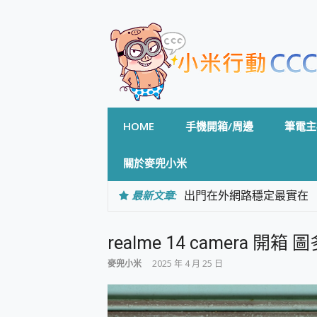
Skip
to
content
HOME
手機開箱/周邊
筆電主
關於麥兜小米
最新文章:
出門在外網路穩定最實在 「
「AUSNAT R1 錄音
CP 值天花板~ Bongco
realme 14 camera 開箱
專為 PC上的 XBOX和掌機設計
台灣製攝影機在這裡，100%全無
麥兜小米
2025 年 4 月 25 日
測
電力超超超持久 MSI 微星 Pre
超懂拍、耐用 AI 街拍機~ re