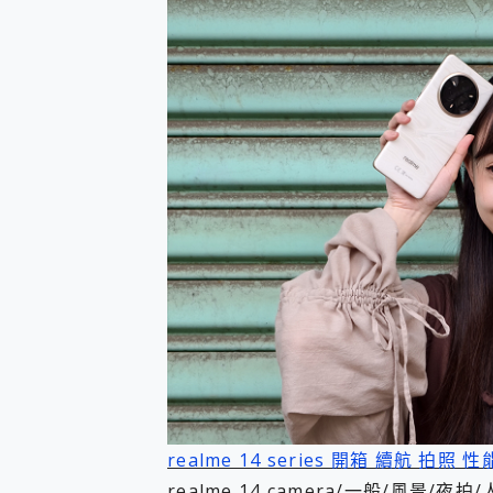
防窺黑科技 Galaxy S2
AI 支付 一錶搞定大小事 Xiao
超驚艷 讓人一眼就愛上 LENOV
美到讓人超想擁有 moto pad 
好用的 EaseUS Parti
一鍵修復模糊影片、舊照的 AI 
小朋友才做選擇 投影機 RG
式生活新體驗
外型超吸晴~ 給您絕佳操控體驗 
開箱~變身「蜘蛛人」椅子軍師
iPhone 17 系列 有認
DJI Osmo Pocket 3
小巧好吸不擋鏡頭 有Qi2認證
會走動的冷暖氣 SONY RE
寶可夢飛人外掛iToolab An
百倍變焦實測~ vivo X200
超好用的 PLAUD NoteP
COMPUTEX 2025 來
自帶線的 有線無線都能充 ONP
realme 14 series 開箱 續航 拍照 
飛利浦 JS7310 ⚡【
是螢幕也是電視! 一機超多用途
realme 14 camera/一般/風景/夜拍