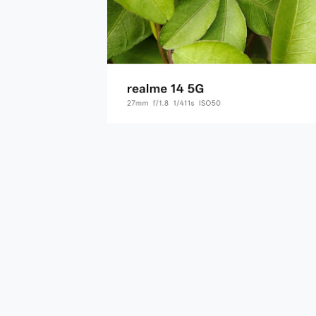
多個願望一次滿足 超強散熱 微星
一吸完美對位 擁有超強吸力
Motorola edge 70 p
近八千元的 Soundcore L
ASUS Pad 全面應援 M
榮耀 HONOR 600 Pro 