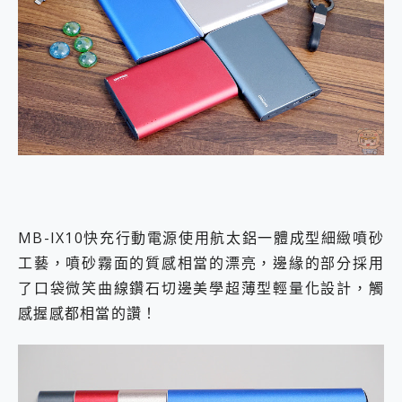
MB-IX10快充行動電源使用航太鋁一體成型細緻噴砂
工藝，噴砂霧面的質感相當的漂亮，邊緣的部分採用
了口袋微笑曲線鑽石切邊美學超薄型輕量化設計，觸
感握感都相當的讚！