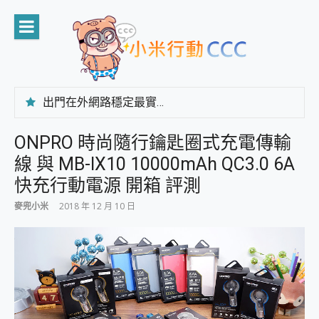
Skip
to
content
出門在外網路穩定最實在 「台灣大哥大」榮獲 4G/5G 在線率全球 NO.3 全台第一與全台六冠王實測心得，走到哪順到哪！
「AUSNAT R1 錄音卡」開箱評測~ 終結會議紀錄地獄，自動生成摘要報告，200+語言翻譯，旅遊最強搭檔。
CP 值天花板~ Bongcom BS5 足球君開箱~ 短焦投影機 3千元就能擁有！ 折扣碼在這～
ONPRO 時尚隨行鑰匙圈式充電傳輸
專為 PC上的 XBOX和掌機設計的 FireCuda X1070 SSD 固態硬碟開箱 評測
線 與 MB-IX10 10000mAh QC3.0 6A
台灣製攝影機在這裡，100%全無線設計 SpotCam Solo Eco 太陽能防水雲端攝影機 SpotCam Solo 3 2.5K高畫質戶外攝影機 開箱 評測
電力超超超持久 MSI 微星 Prestige 14 AI+ D3MG-031TW 14吋 開箱評價，AI輕薄商務筆電 Copilot+ PC
快充行動電源 開箱 評測
超懂拍、耐用 AI 街拍機~ realme 16 Pro 開箱評價~ 2 億畫素 LumaColor 影像、持久續航與 IP69K 高防護
麥兜小米
2018 年 12 月 10 日
防窺黑科技 Galaxy S26 Ultra系列保護貼怎麼選？imos AR 低反光玻璃、藍寶石鏡頭貼與軍規防摔殼完整開箱評價
AI 支付 一錶搞定大小事 Xiaomi Watch 5 開箱 評測
超驚艷 讓人一眼就愛上 LENOVO 聯想 Yoga Book 9 14吋 AI輕薄筆電 開箱 評測
美到讓人超想擁有 moto pad 60 系列 與 Moto | Swarovski razr 60 冰藍限定版本 開箱 評測
好用的 EaseUS Partition Master 讓您輕鬆的移除與格式化有防寫保護的隨身碟或SD卡
一鍵修復模糊影片、舊照的 AI 好幫手! VideoProc Converter AI 新版全解析 × 年末優惠，一篇全看懂
小朋友才做選擇 投影機 RGB藍牙音響 氛圍情境燈 我通通都要！ Starfish 2 幻彩膠囊投影機｜結合「 智慧投影 & 煥彩流動 」的沈浸式生活新體驗