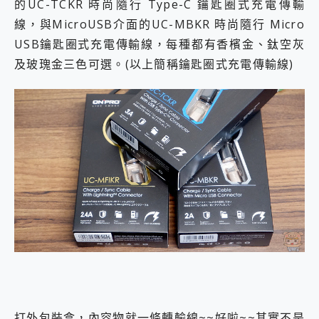
的UC-TCKR 時尚隨行 Type-C 鑰匙圈式充電傳輸
線，與MicroUSB介面的UC-MBKR 時尚隨行 Micro
USB鑰匙圈式充電傳輸線，每種都有香檳金、鈦空灰
及玻瑰金三色可選。(以上簡稱鑰匙圈式充電傳輸線)
打外包裝盒，內容物就一條轉輸線~~好啦~~其實不是