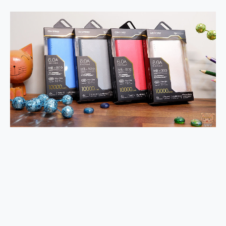
2億 APO蔡司長焦神機降臨~ vivo X200 Pro、vivo X200 就是這麼好拍
EaseUS Vocal Remover 免費線上去聲器一鍵去除人聲 人聲 音樂分離 2024 消除人聲推薦
3 個超值 MHN 飛人工具分享~~ iToolab AnyGo 魔物獵人 Now飛人 ios教學 不出門也可以到處走
Locawhere AnyTo 寶可夢飛人 AnyTo 不出門也可以飛遍全世界
小體積 40000mAh 超大容量 一次充5個設備 充好充滿 CUKTECH 酷態科 300W 微型充電站 開箱 評測
97.3% 恢復率，資料救援就是這麼簡單 EaseUS Data Recovery Wizard Free 18.0.0 業界最好的資料救援軟體
磁碟系統大風吹 有了 磁碟管理程式 EaseUS Partition Master 就是這麼簡單
全新 SONY Xperia 1 VI 開箱! 相機實測! 長焦覆蓋更遠更清晰、2日長續航、頂尖影音娛樂效能~
Xiaomi 14 Ultra 開箱 評測~ 有深度的 Leica 影像旗艦手機! 加碼小旗艦 Xiaomi 14 開箱 評測
vivo TWS 3e 真無線藍牙耳機智慧降噪升級、音質明亮溫潤，並支援雙設備連接~
MSI Claw 掌機專屬配件包 來囉 完美保護 MSI Claw A1M-026TW 電競掌機
人像旗艦 vivo V30 系列 開箱 評測! 首搭蔡司光學鏡頭、攝影棚級柔光環、拍攝功能最好玩的美拍神機 vivo V30 Pro
多個願望一次滿足 超強散熱 微星 MSI Claw A1M-026TW 電競掌機 開箱 評測
一吸完美對位 擁有超強吸力與超好用的隱磁支架 O-ONE MAG 最會吸的行動電源 開箱 評測
家裡不是修羅場，「追覓 H16 Steam Max 」蒸服者虐機實測，熱蒸邊洗將將好，居家必備清潔神器
業界首例百人盲測揭密，Shark EVOPOWER SYSTEM NEO+ 實測，如何精準解決居家清潔三大痛點？
OPPO 哈蘇 300mm 專業增距鏡實測：Find X9 Ultra 光學長焦隨手拍，紀錄生活就是這麼簡單
Motorola edge 70 pro 及 moto g37 power上市，登錄在送飛利浦氣炸鍋