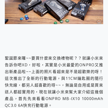
外型超吸晴~ 給您絕佳操控體驗 GravaStar Mercury K1 系列 異星機械鍵盤與 Mercury X 系列 輕量無線電競滑鼠 開箱 評測
開箱~變身「蜘蛛人」椅子軍師！MSI MPG 491CQP QD-OLED 超寬曲面電競螢幕，多工辦公、爽度滿滿的終極桌面體驗
iPhone 17 系列 有認證的防護來囉！ imos 首家導入 UL MCV 行銷宣告驗證的手機配件品牌
DJI Osmo Pocket 3 爽爽帶回家 歡慶 EaseUS 21 週年到來，「Slogan 海報徵稿活動」好康大放送
小巧好吸不擋鏡頭 有Qi2認證的 ONPRO MagReact MXs2 5000mAh薄型磁吸無線急速行動電源 開箱 評測
會走動的冷暖氣 SONY REON POCKET PRO 穿戴式智慧冷暖調溫裝置 開箱 評測
寶可夢飛人外掛iToolab AnyGo全新升級，GO Fest 五折優惠嗨翻天！支援 iOS/Android！
百倍變焦實測~ vivo X200 Pro 與 S25 Ultra 誰能滿足全場景拍攝需求？
超好用的 PLAUD NotePin AI 智慧錄音膠囊~ 您的AI 秘書已上線 每月免費送你 300分鐘轉寫
COMPUTEX 2025 來囉！AGI亞奇雷 AI・Gaming・創作儲存方案登場，趕快來AGI亞奇雷挑戰任務抽 PS5！
自帶線的 有線無線都能充 ONPRO MagReact M5 10000mAh 5合1 磁吸無線急速行動電源 開箱 評測
聖誕節來囉~~要買什麼來交換禮物呢？？就讓小米來
飛利浦 JS7310 ⚡【電急便｜行動儲能救車電源】 可靠的旅行夥伴！帶給您優異的安全性與強大供電效能
告訴你吧XD，好啦，其實是小米最愛的ONPRO又推
是螢幕也是電視! 一機超多用途「MSI微星 Modern MD272UPSW 27型」 4K IPS 輕薄商用智慧聯網螢幕 開箱 評測
您的專屬AI 助手 Yoga Slim 7 Aura Edition 觸控AI筆電 開箱 評測
出新產品啦~~上面的照片看超來是不是超歡樂的呀！
realme 14 Pro 超硬軍規、冰感變色實測，realme 14 5G 遊戲戰鬥值爆表，效能x娛樂全都要！
這次推出了全新的行動電源，與11CM鑰匙圈的隨行
iPhone、Apple Watch、AirPods耳機 三個設備充電一起搞定 ONPRO MagReact™ M3 3 in 1可攜摺疊無線充電器 開箱 評測
快充線，都另人超喜歡的呀~~，無論是自用或是買來
動靜皆宜「HUAWEI FreeArc」開放式耳掛耳機，無感配戴! 超穩超服貼，音質、通話也很優質
好玩好拍 vivo V50 ~ 口袋裡的 Zeiss 潮流攝影棚!
送人都超實用的，現在就讓小米來幫大家介紹這幾個
25種洗烘模式一機搞定! Roborock 衣莉莎白 H1 Neo分子篩洗脫烘 AI 滾筒洗衣機
產品，首先先來看看ONPRO MB-IX10 10000mAh
給 MSI Claw 系列電競掌機 最完美的家 MSI Nest Docking Station 掌機專屬擴充底座 開箱 評測
QC3.0 6A快充行動電源。
B&O 精品級音響! Home+ 中嘉寬頻 SoundBox 劇院串流盒 開箱 評測