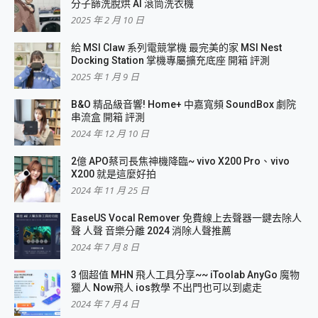
分子篩洗脫烘 AI 滾筒洗衣機
2025 年 2 月 10 日
給 MSI Claw 系列電競掌機 最完美的家 MSI Nest
Docking Station 掌機專屬擴充底座 開箱 評測
2025 年 1 月 9 日
B&O 精品級音響! Home+ 中嘉寬頻 SoundBox 劇院
串流盒 開箱 評測
2024 年 12 月 10 日
2億 APO蔡司長焦神機降臨~ vivo X200 Pro、vivo
X200 就是這麼好拍
2024 年 11 月 25 日
EaseUS Vocal Remover 免費線上去聲器一鍵去除人
聲 人聲 音樂分離 2024 消除人聲推薦
2024 年 7 月 8 日
3 個超值 MHN 飛人工具分享~~ iToolab AnyGo 魔物
獵人 Now飛人 ios教學 不出門也可以到處走
2024 年 7 月 4 日