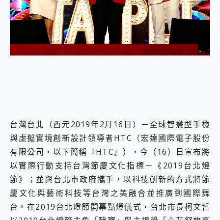
外型超吸晴~ 給您絕佳操控體驗 GravaStar Mercury K1 系列 異星機械鍵盤與 Mercury X 系列 輕量無線電競滑鼠 開箱 評測
開箱~變身「蜘蛛人」椅子軍師！MSI MPG 491CQP QD-OLED 超寬曲面電競螢幕，多工辦公、爽度滿滿的終極桌面體驗
iPhone 17 系列 有認證的防護來囉！ imos 首家導入 UL MCV 行銷宣告驗證的手機配件品牌
DJI Osmo Pocket 3 爽爽帶回家 歡慶 EaseUS 21 週年到來，「Slogan 海報徵稿活動」好康大放送
小巧好吸不擋鏡頭 有Qi2認證的 ONPRO MagReact MXs2 5000mAh薄型磁吸無線急速行動電源 開箱 評測
會走動的冷暖氣 SONY REON POCKET PRO 穿戴式智慧冷暖調溫裝置 開箱 評測
寶可夢飛人外掛iToolab AnyGo全新升級，GO Fest 五折優惠嗨翻天！支援 iOS/Android！
百倍變焦實測~ vivo X200 Pro 與 S25 Ultra 誰能滿足全場景拍攝需求？
超好用的 PLAUD NotePin AI 智慧錄音膠囊~ 您的AI 秘書已上線 每月免費送你 300分鐘轉寫
COMPUTEX 2025 來囉！AGI亞奇雷 AI・Gaming・創作儲存方案登場，趕快來AGI亞奇雷挑戰任務抽 PS5！
自帶線的 有線無線都能充 ONPRO MagReact M5 10000mAh 5合1 磁吸無線急速行動電源 開箱 評測
飛利浦 JS7310 ⚡【電急便｜行動儲能救車電源】 可靠的旅行夥伴！帶給您優異的安全性與強大供電效能
台灣台北（西元2019年2月16日）－全球智慧型手機
是螢幕也是電視! 一機超多用途「MSI微星 Modern MD272UPSW 27型」 4K IPS 輕薄商用智慧聯網螢幕 開箱 評測
與虛擬實境創新設計領導者HTC（宏達國際電子股份
您的專屬AI 助手 Yoga Slim 7 Aura Edition 觸控AI筆電 開箱 評測
有限公司，以下簡稱『HTC』），今（16）日宣布將
realme 14 Pro 超硬軍規、冰感變色實測，realme 14 5G 遊戲戰鬥值爆表，效能x娛樂全都要！
iPhone、Apple Watch、AirPods耳機 三個設備充電一起搞定 ONPRO MagReact™ M3 3 in 1可攜摺疊無線充電器 開箱 評測
以實際行動支持台灣節慶文化指標－《2019台北燈
動靜皆宜「HUAWEI FreeArc」開放式耳掛耳機，無感配戴! 超穩超服貼，音質、通話也很優質
節》；並與台北市政府攜手，以科技創新的方式將節
好玩好拍 vivo V50 ~ 口袋裡的 Zeiss 潮流攝影棚!
慶文化與藝術科技等台灣之美融合並推廣到國際舞
25種洗烘模式一機搞定! Roborock 衣莉莎白 H1 Neo分子篩洗脫烘 AI 滾筒洗衣機
台。在2019台北燈節開幕點燈儀式，台北市長柯文哲
給 MSI Claw 系列電競掌機 最完美的家 MSI Nest Docking Station 掌機專屬擴充底座 開箱 評測
B&O 精品級音響! Home+ 中嘉寬頻 SoundBox 劇院串流盒 開箱 評測