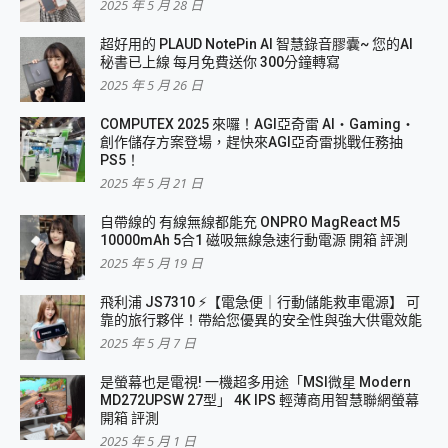
2025 年 5 月 28 日
超好用的 PLAUD NotePin AI 智慧錄音膠囊~ 您的AI
秘書已上線 每月免費送你 300分鐘轉寫
2025 年 5 月 26 日
COMPUTEX 2025 來囉！AGI亞奇雷 AI・Gaming・
創作儲存方案登場，趕快來AGI亞奇雷挑戰任務抽
PS5！
2025 年 5 月 21 日
自帶線的 有線無線都能充 ONPRO MagReact M5
10000mAh 5合1 磁吸無線急速行動電源 開箱 評測
2025 年 5 月 19 日
飛利浦 JS7310 ⚡【電急便｜行動儲能救車電源】 可
靠的旅行夥伴！帶給您優異的安全性與強大供電效能
2025 年 5 月 7 日
是螢幕也是電視! 一機超多用途「MSI微星 Modern
MD272UPSW 27型」 4K IPS 輕薄商用智慧聯網螢幕
開箱 評測
2025 年 5 月 1 日