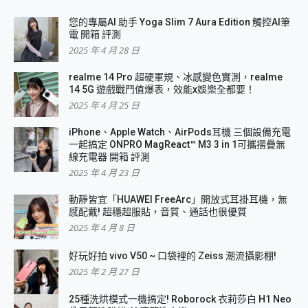
您的專屬AI 助手 Yoga Slim 7 Aura Edition 觸控AI筆
電 開箱 評測
2025 年 4 月 28 日
realme 14 Pro 超硬軍規、冰感變色實測，realme
14 5G 遊戲戰鬥值爆表，效能x娛樂全都要！
2025 年 4 月 25 日
iPhone、Apple Watch、AirPods耳機 三個設備充電
一起搞定 ONPRO MagReact™ M3 3 in 1可攜摺疊無
線充電器 開箱 評測
2025 年 4 月 23 日
動靜皆宜「HUAWEI FreeArc」開放式耳掛耳機，無
感配戴! 超穩超服貼，音質、通話也很優質
2025 年 4 月 8 日
好玩好拍 vivo V50 ~ 口袋裡的 Zeiss 潮流攝影棚!
2025 年 2 月 27 日
25種洗烘模式一機搞定! Roborock 衣莉莎白 H1 Neo