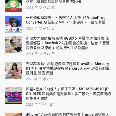
格式化有防寫保護的隨身碟或SD卡
2025 年 12 月 19 日
一鍵修復模糊影片、舊照的 AI 好幫手! VideoProc
Converter AI 新版全解析 × 年末優惠，一篇全看懂
2025 年 12 月 15 日
小朋友才做選擇 投影機 RGB藍牙音響 氛圍情境燈 我
通通都要！ Starfish 2 幻彩膠囊投影機｜結合「 智慧
投影 & 煥彩流動 」的沈浸式生活新體驗
2025 年 12 月 13 日
外型超吸晴~ 給您絕佳操控體驗 GravaStar Mercury
K1 系列 異星機械鍵盤與 Mercury X 系列 輕量無線電
競滑鼠 開箱 評測
2025 年 11 月 7 日
開箱~變身「蜘蛛人」椅子軍師！MSI MPG 491CQP
QD-OLED 超寬曲面電競螢幕，多工辦公、爽度滿滿的
終極桌面體驗
2025 年 11 月 4 日
iPhone 17 系列 有認證的防護來囉！ imos 首家導入