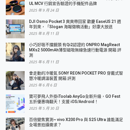
UL MCV 行銷宣告驗證的手機配件品牌
2025 年 9 月 24 日
DJI Osmo Pocket 3 爽爽帶回家 歡慶 EaseUS 21 週
年到來，「Slogan 海報徵稿活動」好康大放送
2025 年 8 月 11 日
小巧好吸不擋鏡頭 有Qi2認證的 ONPRO MagReact
MXs2 5000mAh薄型磁吸無線急速行動電源 開箱 評
測
2025 年 6 月 11 日
會走動的冷暖氣 SONY REON POCKET PRO 穿戴式智
慧冷暖調溫裝置 開箱 評測
2025 年 6 月 6 日
寶可夢飛人外掛iToolab AnyGo全新升級，GO Fest
五折優惠嗨翻天！支援 iOS/Android！
2025 年 5 月 30 日
百倍變焦實測~ vivo X200 Pro 與 S25 Ultra 誰能滿足
全場景拍攝需求？