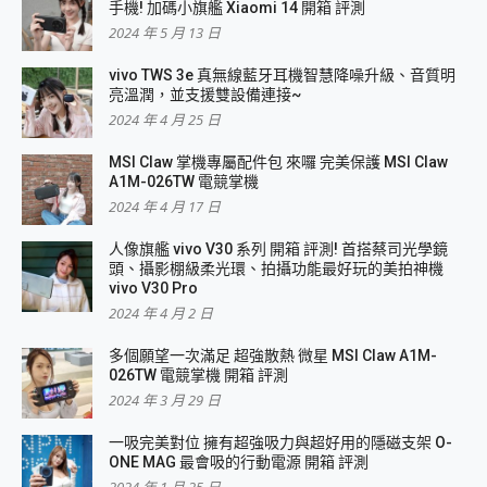
手機! 加碼小旗艦 Xiaomi 14 開箱 評測
2024 年 5 月 13 日
vivo TWS 3e 真無線藍牙耳機智慧降噪升級、音質明
亮溫潤，並支援雙設備連接~
2024 年 4 月 25 日
MSI Claw 掌機專屬配件包 來囉 完美保護 MSI Claw
A1M-026TW 電競掌機
2024 年 4 月 17 日
人像旗艦 vivo V30 系列 開箱 評測! 首搭蔡司光學鏡
頭、攝影棚級柔光環、拍攝功能最好玩的美拍神機
vivo V30 Pro
2024 年 4 月 2 日
多個願望一次滿足 超強散熱 微星 MSI Claw A1M-
026TW 電競掌機 開箱 評測
2024 年 3 月 29 日
一吸完美對位 擁有超強吸力與超好用的隱磁支架 O-
ONE MAG 最會吸的行動電源 開箱 評測