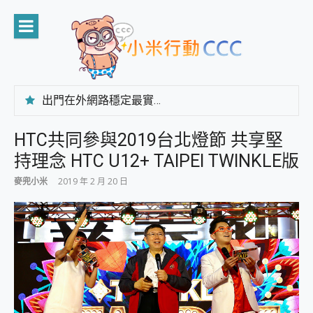
Skip
to
content
出門在外網路穩定最實在 「台灣大哥大」榮獲 4G/5G 在線率全球 NO.3 全台第一與全台六冠王實測心得，走到哪順到哪！
「AUSNAT R1 錄音卡」開箱評測~ 終結會議紀錄地獄，自動生成摘要報告，200+語言翻譯，旅遊最強搭檔。
CP 值天花板~ Bongcom BS5 足球君開箱~ 短焦投影機 3千元就能擁有！ 折扣碼在這～
HTC共同參與2019台北燈節 共享堅
專為 PC上的 XBOX和掌機設計的 FireCuda X1070 SSD 固態硬碟開箱 評測
持理念 HTC U12+ TAIPEI TWINKLE版
台灣製攝影機在這裡，100%全無線設計 SpotCam Solo Eco 太陽能防水雲端攝影機 SpotCam Solo 3 2.5K高畫質戶外攝影機 開箱 評測
電力超超超持久 MSI 微星 Prestige 14 AI+ D3MG-031TW 14吋 開箱評價，AI輕薄商務筆電 Copilot+ PC
麥兜小米
2019 年 2 月 20 日
超懂拍、耐用 AI 街拍機~ realme 16 Pro 開箱評價~ 2 億畫素 LumaColor 影像、持久續航與 IP69K 高防護
防窺黑科技 Galaxy S26 Ultra系列保護貼怎麼選？imos AR 低反光玻璃、藍寶石鏡頭貼與軍規防摔殼完整開箱評價
AI 支付 一錶搞定大小事 Xiaomi Watch 5 開箱 評測
超驚艷 讓人一眼就愛上 LENOVO 聯想 Yoga Book 9 14吋 AI輕薄筆電 開箱 評測
美到讓人超想擁有 moto pad 60 系列 與 Moto | Swarovski razr 60 冰藍限定版本 開箱 評測
好用的 EaseUS Partition Master 讓您輕鬆的移除與格式化有防寫保護的隨身碟或SD卡
一鍵修復模糊影片、舊照的 AI 好幫手! VideoProc Converter AI 新版全解析 × 年末優惠，一篇全看懂
小朋友才做選擇 投影機 RGB藍牙音響 氛圍情境燈 我通通都要！ Starfish 2 幻彩膠囊投影機｜結合「 智慧投影 & 煥彩流動 」的沈浸式生活新體驗