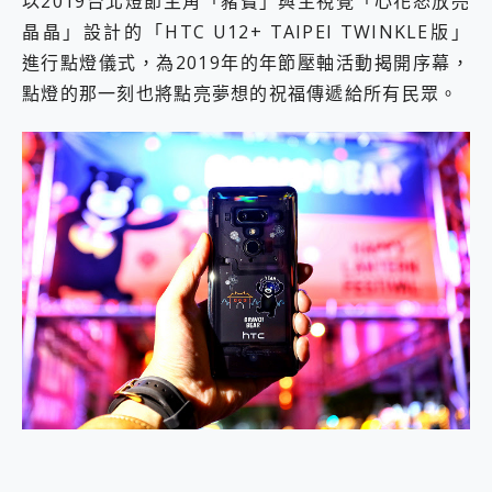
以2019台北燈節主角「豬寶」與主視覺「心花怒放亮
2億 APO蔡司長焦神機降臨~ vivo X200 Pro、vivo X200 就是這麼好拍
晶晶」設計的「HTC U12+ TAIPEI TWINKLE版」
EaseUS Vocal Remover 免費線上去聲器一鍵去除人聲 人聲 音樂分離 2024 消除人聲推薦
進行點燈儀式，為2019年的年節壓軸活動揭開序幕，
3 個超值 MHN 飛人工具分享~~ iToolab AnyGo 魔物獵人 Now飛人 ios教學 不出門也可以到處走
點燈的那一刻也將點亮夢想的祝福傳遞給所有民眾。
Locawhere AnyTo 寶可夢飛人 AnyTo 不出門也可以飛遍全世界
小體積 40000mAh 超大容量 一次充5個設備 充好充滿 CUKTECH 酷態科 300W 微型充電站 開箱 評測
97.3% 恢復率，資料救援就是這麼簡單 EaseUS Data Recovery Wizard Free 18.0.0 業界最好的資料救援軟體
磁碟系統大風吹 有了 磁碟管理程式 EaseUS Partition Master 就是這麼簡單
全新 SONY Xperia 1 VI 開箱! 相機實測! 長焦覆蓋更遠更清晰、2日長續航、頂尖影音娛樂效能~
Xiaomi 14 Ultra 開箱 評測~ 有深度的 Leica 影像旗艦手機! 加碼小旗艦 Xiaomi 14 開箱 評測
vivo TWS 3e 真無線藍牙耳機智慧降噪升級、音質明亮溫潤，並支援雙設備連接~
MSI Claw 掌機專屬配件包 來囉 完美保護 MSI Claw A1M-026TW 電競掌機
人像旗艦 vivo V30 系列 開箱 評測! 首搭蔡司光學鏡頭、攝影棚級柔光環、拍攝功能最好玩的美拍神機 vivo V30 Pro
多個願望一次滿足 超強散熱 微星 MSI Claw A1M-026TW 電競掌機 開箱 評測
一吸完美對位 擁有超強吸力與超好用的隱磁支架 O-ONE MAG 最會吸的行動電源 開箱 評測
Motorola edge 70 pro 及 moto g37 power上市，登錄在送飛利浦氣炸鍋
近八千元的 Soundcore Liberty 5 Pro Max，有螢幕的耳機會是智商稅嗎?
ASUS Pad 全面應援 Me Time，加碼愛奇藝黃金雙周卡體驗，專案價最低 NT$0 起
榮耀 HONOR 600 Pro x MOLLY Limited Edition 限量版開賣，攜手味全龍進駐大巨蛋萬人盛典