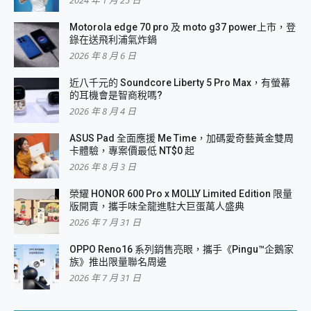
2024 年 1 月 25 日
Motorola edge 70 pro 及 moto g37 power上市，登
錄在送飛利浦氣炸鍋
2026 年 8 月 6 日
近八千元的 Soundcore Liberty 5 Pro Max，有螢幕
的耳機會是智商稅嗎?
2026 年 8 月 4 日
ASUS Pad 全面應援 Me Time，加碼愛奇藝黃金雙周
卡體驗，專案價最低 NT$0 起
2026 年 8 月 3 日
榮耀 HONOR 600 Pro x MOLLY Limited Edition 限量
版開賣，攜手味全龍進駐大巨蛋萬人盛典
2026 年 7 月 31 日
OPPO Reno16 系列銷售亮眼，攜手《Pingu™企鵝家
族》推出限量聯名周邊
2026 年 7 月 31 日