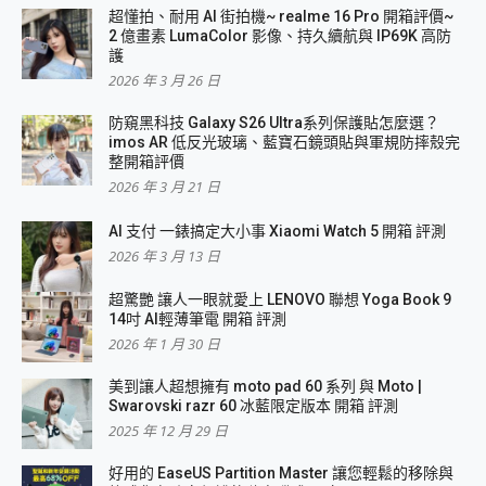
超懂拍、耐用 AI 街拍機~ realme 16 Pro 開箱評價~
2 億畫素 LumaColor 影像、持久續航與 IP69K 高防
護
2026 年 3 月 26 日
防窺黑科技 Galaxy S26 Ultra系列保護貼怎麼選？
imos AR 低反光玻璃、藍寶石鏡頭貼與軍規防摔殼完
整開箱評價
2026 年 3 月 21 日
AI 支付 一錶搞定大小事 Xiaomi Watch 5 開箱 評測
2026 年 3 月 13 日
超驚艷 讓人一眼就愛上 LENOVO 聯想 Yoga Book 9
14吋 AI輕薄筆電 開箱 評測
2026 年 1 月 30 日
美到讓人超想擁有 moto pad 60 系列 與 Moto |
Swarovski razr 60 冰藍限定版本 開箱 評測
2025 年 12 月 29 日
好用的 EaseUS Partition Master 讓您輕鬆的移除與