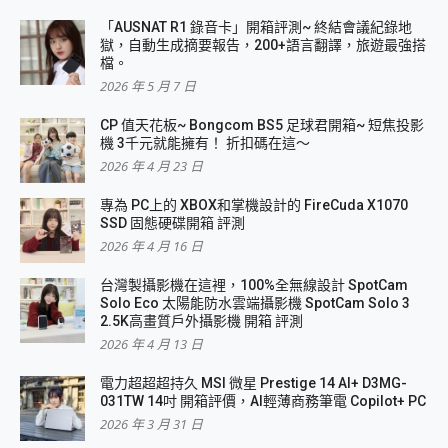
「AUSNAT R1 錄音卡」開箱評測~ 終結會議紀錄地
獄，自動生成摘要報告，200+語言翻譯，旅遊最強搭
檔。
2026 年 5 月 7 日
CP 值天花板~ Bongcom BS5 足球君開箱~ 短焦投影
機 3千元就能擁有！ 折扣碼在這～
2026 年 4 月 23 日
專為 PC上的 XBOX和掌機設計的 FireCuda X1070
SSD 固態硬碟開箱 評測
2026 年 4 月 16 日
台灣製攝影機在這裡，100%全無線設計 SpotCam
Solo Eco 太陽能防水雲端攝影機 SpotCam Solo 3
2.5K高畫質戶外攝影機 開箱 評測
2026 年 4 月 13 日
電力超超超持久 MSI 微星 Prestige 14 AI+ D3MG-
031TW 14吋 開箱評價，AI輕薄商務筆電 Copilot+ PC
2026 年 3 月 31 日