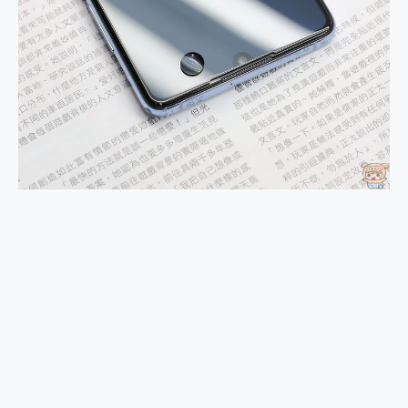
2億 APO蔡司長焦神機降臨~ vivo X200 Pro、vivo X200 就是這麼好拍
EaseUS Vocal Remover 免費線上去聲器一鍵去除人聲 人聲 音樂分離 2024 消除人聲推薦
3 個超值 MHN 飛人工具分享~~ iToolab AnyGo 魔物獵人 Now飛人 ios教學 不出門也可以到處走
Locawhere AnyTo 寶可夢飛人 AnyTo 不出門也可以飛遍全世界
小體積 40000mAh 超大容量 一次充5個設備 充好充滿 CUKTECH 酷態科 300W 微型充電站 開箱 評測
97.3% 恢復率，資料救援就是這麼簡單 EaseUS Data Recovery Wizard Free 18.0.0 業界最好的資料救援軟體
磁碟系統大風吹 有了 磁碟管理程式 EaseUS Partition Master 就是這麼簡單
全新 SONY Xperia 1 VI 開箱! 相機實測! 長焦覆蓋更遠更清晰、2日長續航、頂尖影音娛樂效能~
Xiaomi 14 Ultra 開箱 評測~ 有深度的 Leica 影像旗艦手機! 加碼小旗艦 Xiaomi 14 開箱 評測
vivo TWS 3e 真無線藍牙耳機智慧降噪升級、音質明亮溫潤，並支援雙設備連接~
MSI Claw 掌機專屬配件包 來囉 完美保護 MSI Claw A1M-026TW 電競掌機
人像旗艦 vivo V30 系列 開箱 評測! 首搭蔡司光學鏡頭、攝影棚級柔光環、拍攝功能最好玩的美拍神機 vivo V30 Pro
多個願望一次滿足 超強散熱 微星 MSI Claw A1M-026TW 電競掌機 開箱 評測
一吸完美對位 擁有超強吸力與超好用的隱磁支架 O-ONE MAG 最會吸的行動電源 開箱 評測
Motorola edge 70 pro 及 moto g37 power上市，登錄在送飛利浦氣炸鍋
近八千元的 Soundcore Liberty 5 Pro Max，有螢幕的耳機會是智商稅嗎?
ASUS Pad 全面應援 Me Time，加碼愛奇藝黃金雙周卡體驗，專案價最低 NT$0 起
榮耀 HONOR 600 Pro x MOLLY Limited Edition 限量版開賣，攜手味全龍進駐大巨蛋萬人盛典