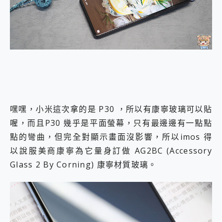
外型超吸晴~ 給您絕佳操控體驗 GravaStar Mercury K1 系列 異星機械鍵盤與 Mercury X 系列 輕量無線電競滑鼠 開箱 評測
開箱~變身「蜘蛛人」椅子軍師！MSI MPG 491CQP QD-OLED 超寬曲面電競螢幕，多工辦公、爽度滿滿的終極桌面體驗
iPhone 17 系列 有認證的防護來囉！ imos 首家導入 UL MCV 行銷宣告驗證的手機配件品牌
DJI Osmo Pocket 3 爽爽帶回家 歡慶 EaseUS 21 週年到來，「Slogan 海報徵稿活動」好康大放送
小巧好吸不擋鏡頭 有Qi2認證的 ONPRO MagReact MXs2 5000mAh薄型磁吸無線急速行動電源 開箱 評測
會走動的冷暖氣 SONY REON POCKET PRO 穿戴式智慧冷暖調溫裝置 開箱 評測
寶可夢飛人外掛iToolab AnyGo全新升級，GO Fest 五折優惠嗨翻天！支援 iOS/Android！
百倍變焦實測~ vivo X200 Pro 與 S25 Ultra 誰能滿足全場景拍攝需求？
超好用的 PLAUD NotePin AI 智慧錄音膠囊~ 您的AI 秘書已上線 每月免費送你 300分鐘轉寫
COMPUTEX 2025 來囉！AGI亞奇雷 AI・Gaming・創作儲存方案登場，趕快來AGI亞奇雷挑戰任務抽 PS5！
嘿嘿，小米這次拿的是 P30 ，所以有康寧玻璃可以貼
自帶線的 有線無線都能充 ONPRO MagReact M5 10000mAh 5合1 磁吸無線急速行動電源 開箱 評測
飛利浦 JS7310 ⚡【電急便｜行動儲能救車電源】 可靠的旅行夥伴！帶給您優異的安全性與強大供電效能
喔，而且P30 幾乎是平面螢幕，只有最邊邊有一點點
是螢幕也是電視! 一機超多用途「MSI微星 Modern MD272UPSW 27型」 4K IPS 輕薄商用智慧聯網螢幕 開箱 評測
點的彎曲，但完全對顯示畫面沒影響，所以imos 得
您的專屬AI 助手 Yoga Slim 7 Aura Edition 觸控AI筆電 開箱 評測
以說服美商康寧為它量身訂做 AG2BC (Accessory
realme 14 Pro 超硬軍規、冰感變色實測，realme 14 5G 遊戲戰鬥值爆表，效能x娛樂全都要！
Glass 2 By Corning) 康寧材質玻璃。
iPhone、Apple Watch、AirPods耳機 三個設備充電一起搞定 ONPRO MagReact™ M3 3 in 1可攜摺疊無線充電器 開箱 評測
動靜皆宜「HUAWEI FreeArc」開放式耳掛耳機，無感配戴! 超穩超服貼，音質、通話也很優質
好玩好拍 vivo V50 ~ 口袋裡的 Zeiss 潮流攝影棚!
25種洗烘模式一機搞定! Roborock 衣莉莎白 H1 Neo分子篩洗脫烘 AI 滾筒洗衣機
給 MSI Claw 系列電競掌機 最完美的家 MSI Nest Docking Station 掌機專屬擴充底座 開箱 評測
B&O 精品級音響! Home+ 中嘉寬頻 SoundBox 劇院串流盒 開箱 評測