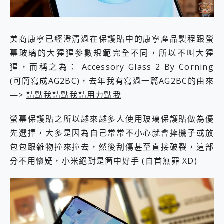
美商康寧已經澄清過在保護貼中的康寧產品製程跟螢
幕玻璃的大猩猩參數規範完全不同，所以不叫大猩
猩，而稱之為： Accessory Glass 2 By Corning
(可簡寫成AG2BC)，去年我有寫過一篇AG2BC的由來
—>
請點我請點我請用力點我
螢幕保護貼之所以越來越多人使用玻璃保護貼做為優
先選擇，大多是因為自己常常不小心就會摔機子或放
包包跟雜物撞來撞去，然後刮傷甚至直接破裂，這部
分不用懷疑，小米絕對是箇中好手 (自首無罪 XD)