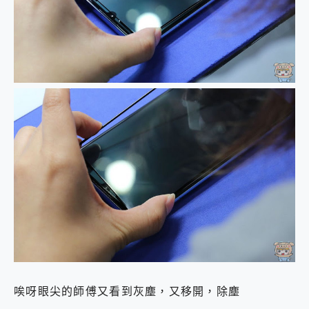
唉呀眼尖的師傅又看到灰塵，又移開，除塵