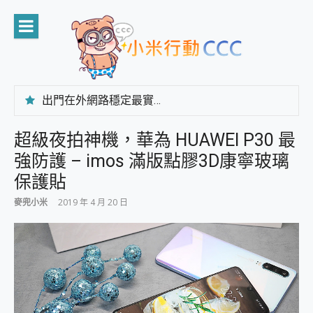
Skip
to
content
出門在外網路穩定最實在 「台灣大哥大」榮獲 4G/5G 在線率全球 NO.3 全台第一與全台六冠王實測心得，走到哪順到哪！
「AUSNAT R1 錄音卡」開箱評測~ 終結會議紀錄地獄，自動生成摘要報告，200+語言翻譯，旅遊最強搭檔。
CP 值天花板~ Bongcom BS5 足球君開箱~ 短焦投影機 3千元就能擁有！ 折扣碼在這～
超級夜拍神機，華為 HUAWEI P30 最
專為 PC上的 XBOX和掌機設計的 FireCuda X1070 SSD 固態硬碟開箱 評測
強防護 – imos 滿版點膠3D康寧玻璃
台灣製攝影機在這裡，100%全無線設計 SpotCam Solo Eco 太陽能防水雲端攝影機 SpotCam Solo 3 2.5K高畫質戶外攝影機 開箱 評測
電力超超超持久 MSI 微星 Prestige 14 AI+ D3MG-031TW 14吋 開箱評價，AI輕薄商務筆電 Copilot+ PC
保護貼
超懂拍、耐用 AI 街拍機~ realme 16 Pro 開箱評價~ 2 億畫素 LumaColor 影像、持久續航與 IP69K 高防護
麥兜小米
2019 年 4 月 20 日
防窺黑科技 Galaxy S26 Ultra系列保護貼怎麼選？imos AR 低反光玻璃、藍寶石鏡頭貼與軍規防摔殼完整開箱評價
AI 支付 一錶搞定大小事 Xiaomi Watch 5 開箱 評測
超驚艷 讓人一眼就愛上 LENOVO 聯想 Yoga Book 9 14吋 AI輕薄筆電 開箱 評測
美到讓人超想擁有 moto pad 60 系列 與 Moto | Swarovski razr 60 冰藍限定版本 開箱 評測
好用的 EaseUS Partition Master 讓您輕鬆的移除與格式化有防寫保護的隨身碟或SD卡
一鍵修復模糊影片、舊照的 AI 好幫手! VideoProc Converter AI 新版全解析 × 年末優惠，一篇全看懂
小朋友才做選擇 投影機 RGB藍牙音響 氛圍情境燈 我通通都要！ Starfish 2 幻彩膠囊投影機｜結合「 智慧投影 & 煥彩流動 」的沈浸式生活新體驗