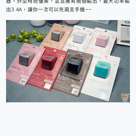
器，外型時尚優美，並且擁有兩個輸出，最大功率輸
2億 APO蔡司長焦神機降臨~ vivo X200 Pro、vivo X200 就是這麼好拍
出3.4A，讓你一次可以充兩支手機~~
EaseUS Vocal Remover 免費線上去聲器一鍵去除人聲 人聲 音樂分離 2024 消除人聲推薦
3 個超值 MHN 飛人工具分享~~ iToolab AnyGo 魔物獵人 Now飛人 ios教學 不出門也可以到處走
Locawhere AnyTo 寶可夢飛人 AnyTo 不出門也可以飛遍全世界
小體積 40000mAh 超大容量 一次充5個設備 充好充滿 CUKTECH 酷態科 300W 微型充電站 開箱 評測
97.3% 恢復率，資料救援就是這麼簡單 EaseUS Data Recovery Wizard Free 18.0.0 業界最好的資料救援軟體
磁碟系統大風吹 有了 磁碟管理程式 EaseUS Partition Master 就是這麼簡單
全新 SONY Xperia 1 VI 開箱! 相機實測! 長焦覆蓋更遠更清晰、2日長續航、頂尖影音娛樂效能~
Xiaomi 14 Ultra 開箱 評測~ 有深度的 Leica 影像旗艦手機! 加碼小旗艦 Xiaomi 14 開箱 評測
vivo TWS 3e 真無線藍牙耳機智慧降噪升級、音質明亮溫潤，並支援雙設備連接~
MSI Claw 掌機專屬配件包 來囉 完美保護 MSI Claw A1M-026TW 電競掌機
人像旗艦 vivo V30 系列 開箱 評測! 首搭蔡司光學鏡頭、攝影棚級柔光環、拍攝功能最好玩的美拍神機 vivo V30 Pro
多個願望一次滿足 超強散熱 微星 MSI Claw A1M-026TW 電競掌機 開箱 評測
一吸完美對位 擁有超強吸力與超好用的隱磁支架 O-ONE MAG 最會吸的行動電源 開箱 評測
OPPO 哈蘇 300mm 專業增距鏡實測：Find X9 Ultra 光學長焦隨手拍，紀錄生活就是這麼簡單
Motorola edge 70 pro 及 moto g37 power上市，登錄在送飛利浦氣炸鍋
近八千元的 Soundcore Liberty 5 Pro Max，有螢幕的耳機會是智商稅嗎?
ASUS Pad 全面應援 Me Time，加碼愛奇藝黃金雙周卡體驗，專案價最低 NT$0 起