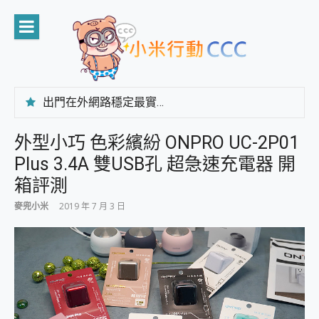
Skip
to
content
出門在外網路穩定最實在 「台灣大哥大」榮獲 4G/5G 在線率全球 NO.3 全台第一與全台六冠王實測心得，走到哪順到哪！
「AUSNAT R1 錄音卡」開箱評測~ 終結會議紀錄地獄，自動生成摘要報告，200+語言翻譯，旅遊最強搭檔。
CP 值天花板~ Bongcom BS5 足球君開箱~ 短焦投影機 3千元就能擁有！ 折扣碼在這～
外型小巧 色彩繽紛 ONPRO UC-2P01
專為 PC上的 XBOX和掌機設計的 FireCuda X1070 SSD 固態硬碟開箱 評測
Plus 3.4A 雙USB孔 超急速充電器 開
台灣製攝影機在這裡，100%全無線設計 SpotCam Solo Eco 太陽能防水雲端攝影機 SpotCam Solo 3 2.5K高畫質戶外攝影機 開箱 評測
電力超超超持久 MSI 微星 Prestige 14 AI+ D3MG-031TW 14吋 開箱評價，AI輕薄商務筆電 Copilot+ PC
箱評測
超懂拍、耐用 AI 街拍機~ realme 16 Pro 開箱評價~ 2 億畫素 LumaColor 影像、持久續航與 IP69K 高防護
麥兜小米
2019 年 7 月 3 日
防窺黑科技 Galaxy S26 Ultra系列保護貼怎麼選？imos AR 低反光玻璃、藍寶石鏡頭貼與軍規防摔殼完整開箱評價
AI 支付 一錶搞定大小事 Xiaomi Watch 5 開箱 評測
超驚艷 讓人一眼就愛上 LENOVO 聯想 Yoga Book 9 14吋 AI輕薄筆電 開箱 評測
美到讓人超想擁有 moto pad 60 系列 與 Moto | Swarovski razr 60 冰藍限定版本 開箱 評測
好用的 EaseUS Partition Master 讓您輕鬆的移除與格式化有防寫保護的隨身碟或SD卡
一鍵修復模糊影片、舊照的 AI 好幫手! VideoProc Converter AI 新版全解析 × 年末優惠，一篇全看懂
小朋友才做選擇 投影機 RGB藍牙音響 氛圍情境燈 我通通都要！ Starfish 2 幻彩膠囊投影機｜結合「 智慧投影 & 煥彩流動 」的沈浸式生活新體驗