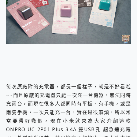
外型超吸晴~ 給您絕佳操控體驗 GravaStar Mercury K1 系列 異星機械鍵盤與 Mercury X 系列 輕量無線電競滑鼠 開箱 評測
開箱~變身「蜘蛛人」椅子軍師！MSI MPG 491CQP QD-OLED 超寬曲面電競螢幕，多工辦公、爽度滿滿的終極桌面體驗
iPhone 17 系列 有認證的防護來囉！ imos 首家導入 UL MCV 行銷宣告驗證的手機配件品牌
DJI Osmo Pocket 3 爽爽帶回家 歡慶 EaseUS 21 週年到來，「Slogan 海報徵稿活動」好康大放送
小巧好吸不擋鏡頭 有Qi2認證的 ONPRO MagReact MXs2 5000mAh薄型磁吸無線急速行動電源 開箱 評測
會走動的冷暖氣 SONY REON POCKET PRO 穿戴式智慧冷暖調溫裝置 開箱 評測
寶可夢飛人外掛iToolab AnyGo全新升級，GO Fest 五折優惠嗨翻天！支援 iOS/Android！
百倍變焦實測~ vivo X200 Pro 與 S25 Ultra 誰能滿足全場景拍攝需求？
超好用的 PLAUD NotePin AI 智慧錄音膠囊~ 您的AI 秘書已上線 每月免費送你 300分鐘轉寫
COMPUTEX 2025 來囉！AGI亞奇雷 AI・Gaming・創作儲存方案登場，趕快來AGI亞奇雷挑戰任務抽 PS5！
自帶線的 有線無線都能充 ONPRO MagReact M5 10000mAh 5合1 磁吸無線急速行動電源 開箱 評測
飛利浦 JS7310 ⚡【電急便｜行動儲能救車電源】 可靠的旅行夥伴！帶給您優異的安全性與強大供電效能
是螢幕也是電視! 一機超多用途「MSI微星 Modern MD272UPSW 27型」 4K IPS 輕薄商用智慧聯網螢幕 開箱 評測
每次原廠附的充電器，都長一個樣子，就是不好看啦
您的專屬AI 助手 Yoga Slim 7 Aura Edition 觸控AI筆電 開箱 評測
~~而且原廠的充電器只能一次充一台機器，無法同時
realme 14 Pro 超硬軍規、冰感變色實測，realme 14 5G 遊戲戰鬥值爆表，效能x娛樂全都要！
iPhone、Apple Watch、AirPods耳機 三個設備充電一起搞定 ONPRO MagReact™ M3 3 in 1可攜摺疊無線充電器 開箱 評測
充兩台，而現在很多人都同時有平板、有手機，或是
動靜皆宜「HUAWEI FreeArc」開放式耳掛耳機，無感配戴! 超穩超服貼，音質、通話也很優質
兩隻手機，一次只能充一台，實在是很麻煩，所以常
好玩好拍 vivo V50 ~ 口袋裡的 Zeiss 潮流攝影棚!
常要帶好幾個，現在小米就來為大家介紹這款
25種洗烘模式一機搞定! Roborock 衣莉莎白 H1 Neo分子篩洗脫烘 AI 滾筒洗衣機
ONPRO UC-2P01 Plus 3.4A 雙USB孔 超急速充電
給 MSI Claw 系列電競掌機 最完美的家 MSI Nest Docking Station 掌機專屬擴充底座 開箱 評測
B&O 精品級音響! Home+ 中嘉寬頻 SoundBox 劇院串流盒 開箱 評測