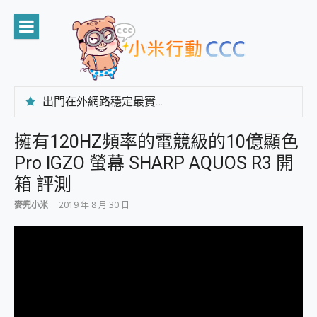
Skip
to
content
出門在外網路穩定最實在 「台灣大哥大」榮獲 4G/5G 在線率全球 NO.3 全台第一與全台六冠王實測心得，走到哪順到哪！
「AUSNAT R1 錄音卡」開箱評測~ 終結會議紀錄地獄，自動生成摘要報告，200+語言翻譯，旅遊最強搭檔。
CP 值天花板~ Bongcom BS5 足球君開箱~ 短焦投影機 3千元就能擁有！ 折扣碼在這～
擁有120HZ頻率的電競級的10億顯色
專為 PC上的 XBOX和掌機設計的 FireCuda X1070 SSD 固態硬碟開箱 評測
Pro IGZO 螢幕 SHARP AQUOS R3 開
台灣製攝影機在這裡，100%全無線設計 SpotCam Solo Eco 太陽能防水雲端攝影機 SpotCam Solo 3 2.5K高畫質戶外攝影機 開箱 評測
電力超超超持久 MSI 微星 Prestige 14 AI+ D3MG-031TW 14吋 開箱評價，AI輕薄商務筆電 Copilot+ PC
箱 評測
超懂拍、耐用 AI 街拍機~ realme 16 Pro 開箱評價~ 2 億畫素 LumaColor 影像、持久續航與 IP69K 高防護
麥兜小米
2019 年 8 月 30 日
防窺黑科技 Galaxy S26 Ultra系列保護貼怎麼選？imos AR 低反光玻璃、藍寶石鏡頭貼與軍規防摔殼完整開箱評價
AI 支付 一錶搞定大小事 Xiaomi Watch 5 開箱 評測
超驚艷 讓人一眼就愛上 LENOVO 聯想 Yoga Book 9 14吋 AI輕薄筆電 開箱 評測
美到讓人超想擁有 moto pad 60 系列 與 Moto | Swarovski razr 60 冰藍限定版本 開箱 評測
好用的 EaseUS Partition Master 讓您輕鬆的移除與格式化有防寫保護的隨身碟或SD卡
一鍵修復模糊影片、舊照的 AI 好幫手! VideoProc Converter AI 新版全解析 × 年末優惠，一篇全看懂
小朋友才做選擇 投影機 RGB藍牙音響 氛圍情境燈 我通通都要！ Starfish 2 幻彩膠囊投影機｜結合「 智慧投影 & 煥彩流動 」的沈浸式生活新體驗