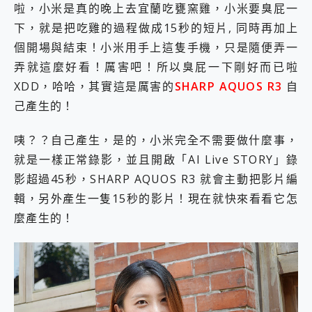
啦，小米是真的晚上去宜蘭吃甕窯雞，小米要臭屁一
2億 APO蔡司長焦神機降臨~ vivo X200 Pro、vivo X200 就是這麼好拍
下，就是把吃雞的過程做成15秒的短片, 同時再加上
EaseUS Vocal Remover 免費線上去聲器一鍵去除人聲 人聲 音樂分離 2024 消除人聲推薦
3 個超值 MHN 飛人工具分享~~ iToolab AnyGo 魔物獵人 Now飛人 ios教學 不出門也可以到處走
個開場與結束！小米用手上這隻手機，只是隨便弄一
Locawhere AnyTo 寶可夢飛人 AnyTo 不出門也可以飛遍全世界
弄就這麼好看！厲害吧！所以臭屁一下剛好而已啦
小體積 40000mAh 超大容量 一次充5個設備 充好充滿 CUKTECH 酷態科 300W 微型充電站 開箱 評測
XDD，哈哈，其實這是厲害的
SHARP AQUOS R3
自
97.3% 恢復率，資料救援就是這麼簡單 EaseUS Data Recovery Wizard Free 18.0.0 業界最好的資料救援軟體
磁碟系統大風吹 有了 磁碟管理程式 EaseUS Partition Master 就是這麼簡單
己產生的！
全新 SONY Xperia 1 VI 開箱! 相機實測! 長焦覆蓋更遠更清晰、2日長續航、頂尖影音娛樂效能~
Xiaomi 14 Ultra 開箱 評測~ 有深度的 Leica 影像旗艦手機! 加碼小旗艦 Xiaomi 14 開箱 評測
咦？？自己產生，是的，小米完全不需要做什麼事，
vivo TWS 3e 真無線藍牙耳機智慧降噪升級、音質明亮溫潤，並支援雙設備連接~
就是一樣正常錄影，並且開啟「AI Live STORY」錄
MSI Claw 掌機專屬配件包 來囉 完美保護 MSI Claw A1M-026TW 電競掌機
影超過45秒，SHARP AQUOS R3 就會主動把影片編
人像旗艦 vivo V30 系列 開箱 評測! 首搭蔡司光學鏡頭、攝影棚級柔光環、拍攝功能最好玩的美拍神機 vivo V30 Pro
多個願望一次滿足 超強散熱 微星 MSI Claw A1M-026TW 電競掌機 開箱 評測
輯，另外產生一隻15秒的影片！現在就快來看看它怎
一吸完美對位 擁有超強吸力與超好用的隱磁支架 O-ONE MAG 最會吸的行動電源 開箱 評測
麼產生的！
OPPO 哈蘇 300mm 專業增距鏡實測：Find X9 Ultra 光學長焦隨手拍，紀錄生活就是這麼簡單
Motorola edge 70 pro 及 moto g37 power上市，登錄在送飛利浦氣炸鍋
近八千元的 Soundcore Liberty 5 Pro Max，有螢幕的耳機會是智商稅嗎?
ASUS Pad 全面應援 Me Time，加碼愛奇藝黃金雙周卡體驗，專案價最低 NT$0 起