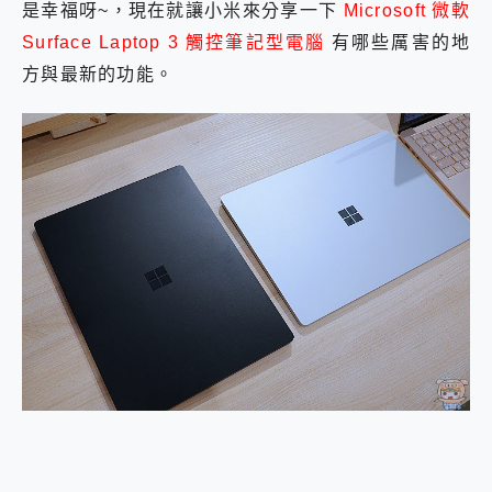
是幸福呀~，現在就讓小米來分享一下
Microsoft 微軟
2億 APO蔡司長焦神機降臨~ vivo X200 Pro、vivo X200 就是這麼好拍
Surface Laptop 3 觸控筆記型電腦
EaseUS Vocal Remover 免費線上去聲器一鍵去除人聲 人聲 音樂分離 2024 消除人聲推薦
有哪些厲害的地
3 個超值 MHN 飛人工具分享~~ iToolab AnyGo 魔物獵人 Now飛人 ios教學 不出門也可以到處走
方與最新的功能。
Locawhere AnyTo 寶可夢飛人 AnyTo 不出門也可以飛遍全世界
小體積 40000mAh 超大容量 一次充5個設備 充好充滿 CUKTECH 酷態科 300W 微型充電站 開箱 評測
97.3% 恢復率，資料救援就是這麼簡單 EaseUS Data Recovery Wizard Free 18.0.0 業界最好的資料救援軟體
磁碟系統大風吹 有了 磁碟管理程式 EaseUS Partition Master 就是這麼簡單
全新 SONY Xperia 1 VI 開箱! 相機實測! 長焦覆蓋更遠更清晰、2日長續航、頂尖影音娛樂效能~
Xiaomi 14 Ultra 開箱 評測~ 有深度的 Leica 影像旗艦手機! 加碼小旗艦 Xiaomi 14 開箱 評測
vivo TWS 3e 真無線藍牙耳機智慧降噪升級、音質明亮溫潤，並支援雙設備連接~
MSI Claw 掌機專屬配件包 來囉 完美保護 MSI Claw A1M-026TW 電競掌機
人像旗艦 vivo V30 系列 開箱 評測! 首搭蔡司光學鏡頭、攝影棚級柔光環、拍攝功能最好玩的美拍神機 vivo V30 Pro
多個願望一次滿足 超強散熱 微星 MSI Claw A1M-026TW 電競掌機 開箱 評測
一吸完美對位 擁有超強吸力與超好用的隱磁支架 O-ONE MAG 最會吸的行動電源 開箱 評測
OPPO 哈蘇 300mm 專業增距鏡實測：Find X9 Ultra 光學長焦隨手拍，紀錄生活就是這麼簡單
Motorola edge 70 pro 及 moto g37 power上市，登錄在送飛利浦氣炸鍋
近八千元的 Soundcore Liberty 5 Pro Max，有螢幕的耳機會是智商稅嗎?
ASUS Pad 全面應援 Me Time，加碼愛奇藝黃金雙周卡體驗，專案價最低 NT$0 起