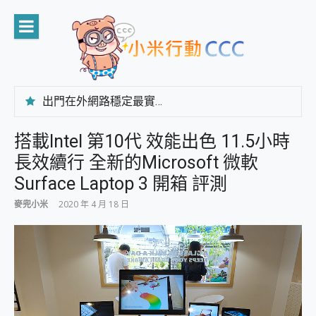
Skip
to
content
出門在外網路穩定最實在 「台灣大哥大」榮獲 4G/5G 在線率全球 NO.3 全台第一與全台六冠王實測心得，走到哪順到哪！
「AUSNAT R1 錄音卡」開箱評測~ 終結會議紀錄地獄，自動生成摘要報告，200+語言翻譯，旅遊最強搭檔。
CP 值天花板~ Bongcom BS5 足球君開箱~ 短焦投影機 3千元就能擁有！ 折扣碼在這～
搭載Intel 第10代 效能出色 11.5小時
專為 PC上的 XBOX和掌機設計的 FireCuda X1070 SSD 固態硬碟開箱 評測
長效續行 全新的Microsoft 微軟
台灣製攝影機在這裡，100%全無線設計 SpotCam Solo Eco 太陽能防水雲端攝影機 SpotCam Solo 3 2.5K高畫質戶外攝影機 開箱 評測
電力超超超持久 MSI 微星 Prestige 14 AI+ D3MG-031TW 14吋 開箱評價，AI輕薄商務筆電 Copilot+ PC
Surface Laptop 3 開箱 評測
超懂拍、耐用 AI 街拍機~ realme 16 Pro 開箱評價~ 2 億畫素 LumaColor 影像、持久續航與 IP69K 高防護
麥兜小米
2020 年 4 月 18 日
防窺黑科技 Galaxy S26 Ultra系列保護貼怎麼選？imos AR 低反光玻璃、藍寶石鏡頭貼與軍規防摔殼完整開箱評價
AI 支付 一錶搞定大小事 Xiaomi Watch 5 開箱 評測
超驚艷 讓人一眼就愛上 LENOVO 聯想 Yoga Book 9 14吋 AI輕薄筆電 開箱 評測
美到讓人超想擁有 moto pad 60 系列 與 Moto | Swarovski razr 60 冰藍限定版本 開箱 評測
好用的 EaseUS Partition Master 讓您輕鬆的移除與格式化有防寫保護的隨身碟或SD卡
一鍵修復模糊影片、舊照的 AI 好幫手! VideoProc Converter AI 新版全解析 × 年末優惠，一篇全看懂
小朋友才做選擇 投影機 RGB藍牙音響 氛圍情境燈 我通通都要！ Starfish 2 幻彩膠囊投影機｜結合「 智慧投影 & 煥彩流動 」的沈浸式生活新體驗