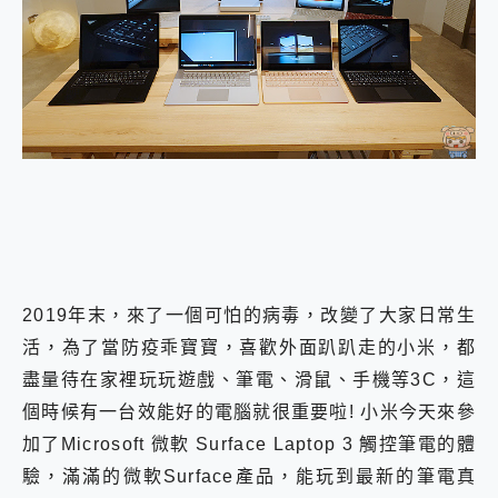
外型超吸晴~ 給您絕佳操控體驗 GravaStar Mercury K1 系列 異星機械鍵盤與 Mercury X 系列 輕量無線電競滑鼠 開箱 評測
開箱~變身「蜘蛛人」椅子軍師！MSI MPG 491CQP QD-OLED 超寬曲面電競螢幕，多工辦公、爽度滿滿的終極桌面體驗
iPhone 17 系列 有認證的防護來囉！ imos 首家導入 UL MCV 行銷宣告驗證的手機配件品牌
DJI Osmo Pocket 3 爽爽帶回家 歡慶 EaseUS 21 週年到來，「Slogan 海報徵稿活動」好康大放送
小巧好吸不擋鏡頭 有Qi2認證的 ONPRO MagReact MXs2 5000mAh薄型磁吸無線急速行動電源 開箱 評測
會走動的冷暖氣 SONY REON POCKET PRO 穿戴式智慧冷暖調溫裝置 開箱 評測
寶可夢飛人外掛iToolab AnyGo全新升級，GO Fest 五折優惠嗨翻天！支援 iOS/Android！
百倍變焦實測~ vivo X200 Pro 與 S25 Ultra 誰能滿足全場景拍攝需求？
超好用的 PLAUD NotePin AI 智慧錄音膠囊~ 您的AI 秘書已上線 每月免費送你 300分鐘轉寫
COMPUTEX 2025 來囉！AGI亞奇雷 AI・Gaming・創作儲存方案登場，趕快來AGI亞奇雷挑戰任務抽 PS5！
自帶線的 有線無線都能充 ONPRO MagReact M5 10000mAh 5合1 磁吸無線急速行動電源 開箱 評測
飛利浦 JS7310 ⚡【電急便｜行動儲能救車電源】 可靠的旅行夥伴！帶給您優異的安全性與強大供電效能
是螢幕也是電視! 一機超多用途「MSI微星 Modern MD272UPSW 27型」 4K IPS 輕薄商用智慧聯網螢幕 開箱 評測
2019年末，來了一個可怕的病毒，改變了大家日常生
您的專屬AI 助手 Yoga Slim 7 Aura Edition 觸控AI筆電 開箱 評測
realme 14 Pro 超硬軍規、冰感變色實測，realme 14 5G 遊戲戰鬥值爆表，效能x娛樂全都要！
活，為了當防疫乖寶寶，喜歡外面趴趴走的小米，都
iPhone、Apple Watch、AirPods耳機 三個設備充電一起搞定 ONPRO MagReact™ M3 3 in 1可攜摺疊無線充電器 開箱 評測
盡量待在家裡玩玩遊戲、筆電、滑鼠、手機等3C，這
動靜皆宜「HUAWEI FreeArc」開放式耳掛耳機，無感配戴! 超穩超服貼，音質、通話也很優質
個時候有一台效能好的電腦就很重要啦! 小米今天來參
好玩好拍 vivo V50 ~ 口袋裡的 Zeiss 潮流攝影棚!
25種洗烘模式一機搞定! Roborock 衣莉莎白 H1 Neo分子篩洗脫烘 AI 滾筒洗衣機
加了Microsoft 微軟 Surface Laptop 3 觸控筆電的體
給 MSI Claw 系列電競掌機 最完美的家 MSI Nest Docking Station 掌機專屬擴充底座 開箱 評測
驗，滿滿的微軟Surface產品，能玩到最新的筆電真
B&O 精品級音響! Home+ 中嘉寬頻 SoundBox 劇院串流盒 開箱 評測