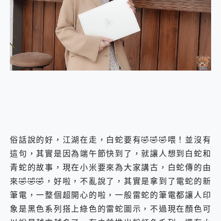
外型超吸晴~ 給您絕佳操控體驗 GravaStar Mercury K1 系列 異星機械鍵盤與 Mercury X 系列 輕量無線電競滑鼠 開箱 評測
開箱~變身「蜘蛛人」椅子軍師！MSI MPG 491CQP QD-OLED 超寬曲面電競螢幕，多工辦公、爽度滿滿的終極桌面體驗
iPhone 17 系列 有認證的防護來囉！ imos 首家導入 UL MCV 行銷宣告驗證的手機配件品牌
DJI Osmo Pocket 3 爽爽帶回家 歡慶 EaseUS 21 週年到來，「Slogan 海報徵稿活動」好康大放送
小巧好吸不擋鏡頭 有Qi2認證的 ONPRO MagReact MXs2 5000mAh薄型磁吸無線急速行動電源 開箱 評測
會走動的冷暖氣 SONY REON POCKET PRO 穿戴式智慧冷暖調溫裝置 開箱 評測
寶可夢飛人外掛iToolab AnyGo全新升級，GO Fest 五折優惠嗨翻天！支援 iOS/Android！
百倍變焦實測~ vivo X200 Pro 與 S25 Ultra 誰能滿足全場景拍攝需求？
超好用的 PLAUD NotePin AI 智慧錄音膠囊~ 您的AI 秘書已上線 每月免費送你 300分鐘轉寫
COMPUTEX 2025 來囉！AGI亞奇雷 AI・Gaming・創作儲存方案登場，趕快來AGI亞奇雷挑戰任務抽 PS5！
自帶線的 有線無線都能充 ONPRO MagReact M5 10000mAh 5合1 磁吸無線急速行動電源 開箱 評測
飛利浦 JS7310 ⚡【電急便｜行動儲能救車電源】 可靠的旅行夥伴！帶給您優異的安全性與強大供電效能
是螢幕也是電視! 一機超多用途「MSI微星 Modern MD272UPSW 27型」 4K IPS 輕薄商用智慧聯網螢幕 開箱 評測
俗話說的好，江湖在走，白蛇要有🤣🤣🤣喂！並沒有
您的專屬AI 助手 Yoga Slim 7 Aura Edition 觸控AI筆電 開箱 評測
這句，其實是因為端午節快到了，就讓人想到白蛇和
realme 14 Pro 超硬軍規、冰感變色實測，realme 14 5G 遊戲戰鬥值爆表，效能x娛樂全都要！
iPhone、Apple Watch、AirPods耳機 三個設備充電一起搞定 ONPRO MagReact™ M3 3 in 1可攜摺疊無線充電器 開箱 評測
青蛇的故事，現在小米要來為大家講古，白蛇傳的由
動靜皆宜「HUAWEI FreeArc」開放式耳掛耳機，無感配戴! 超穩超服貼，音質、通話也很優質
來🤣🤣🤣，好啦，不亂說了，其實是拿到了電蛇的新
好玩好拍 vivo V50 ~ 口袋裡的 Zeiss 潮流攝影棚!
筆電，一整個超開心的啦，一般雷蛇的筆電都讓人印
25種洗烘模式一機搞定! Roborock 衣莉莎白 H1 Neo分子篩洗脫烘 AI 滾筒洗衣機
象是黑色系列搭上綠色的雷蛇圖示，不過現在顏色可
給 MSI Claw 系列電競掌機 最完美的家 MSI Nest Docking Station 掌機專屬擴充底座 開箱 評測
B&O 精品級音響! Home+ 中嘉寬頻 SoundBox 劇院串流盒 開箱 評測