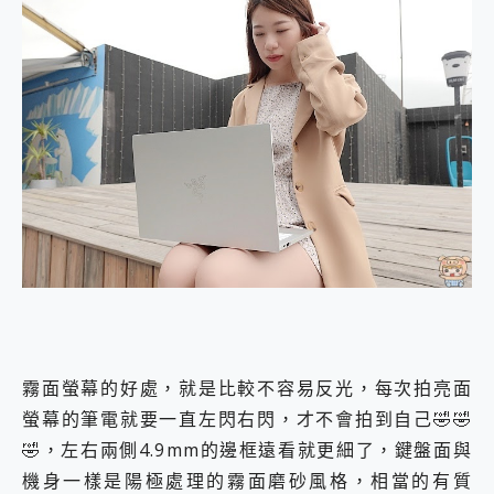
霧面螢幕的好處，就是比較不容易反光，每次拍亮面
螢幕的筆電就要一直左閃右閃，才不會拍到自己🤣🤣
🤣，左右兩側4.9mm的邊框遠看就更細了，鍵盤面與
機身一樣是陽極處理的霧面磨砂風格，相當的有質