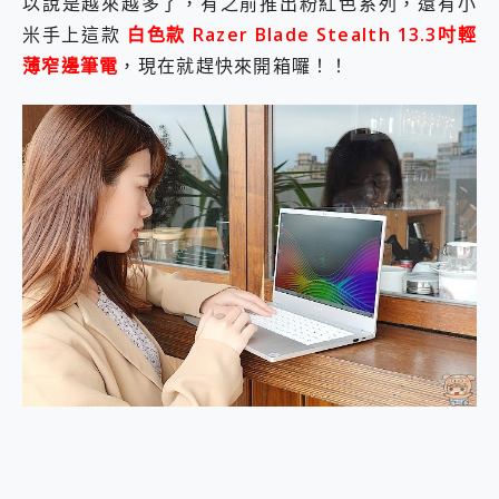
以說是越來越多了，有之前推出粉紅色系列，還有小
2億 APO蔡司長焦神機降臨~ vivo X200 Pro、vivo X200 就是這麼好拍
米手上這款
白色款 Razer Blade Stealth 13.3吋輕
EaseUS Vocal Remover 免費線上去聲器一鍵去除人聲 人聲 音樂分離 2024 消除人聲推薦
薄窄邊筆電
，現在就趕快來開箱囉！！
3 個超值 MHN 飛人工具分享~~ iToolab AnyGo 魔物獵人 Now飛人 ios教學 不出門也可以到處走
Locawhere AnyTo 寶可夢飛人 AnyTo 不出門也可以飛遍全世界
小體積 40000mAh 超大容量 一次充5個設備 充好充滿 CUKTECH 酷態科 300W 微型充電站 開箱 評測
97.3% 恢復率，資料救援就是這麼簡單 EaseUS Data Recovery Wizard Free 18.0.0 業界最好的資料救援軟體
磁碟系統大風吹 有了 磁碟管理程式 EaseUS Partition Master 就是這麼簡單
全新 SONY Xperia 1 VI 開箱! 相機實測! 長焦覆蓋更遠更清晰、2日長續航、頂尖影音娛樂效能~
Xiaomi 14 Ultra 開箱 評測~ 有深度的 Leica 影像旗艦手機! 加碼小旗艦 Xiaomi 14 開箱 評測
vivo TWS 3e 真無線藍牙耳機智慧降噪升級、音質明亮溫潤，並支援雙設備連接~
MSI Claw 掌機專屬配件包 來囉 完美保護 MSI Claw A1M-026TW 電競掌機
人像旗艦 vivo V30 系列 開箱 評測! 首搭蔡司光學鏡頭、攝影棚級柔光環、拍攝功能最好玩的美拍神機 vivo V30 Pro
多個願望一次滿足 超強散熱 微星 MSI Claw A1M-026TW 電競掌機 開箱 評測
一吸完美對位 擁有超強吸力與超好用的隱磁支架 O-ONE MAG 最會吸的行動電源 開箱 評測
OPPO 哈蘇 300mm 專業增距鏡實測：Find X9 Ultra 光學長焦隨手拍，紀錄生活就是這麼簡單
Motorola edge 70 pro 及 moto g37 power上市，登錄在送飛利浦氣炸鍋
近八千元的 Soundcore Liberty 5 Pro Max，有螢幕的耳機會是智商稅嗎?
ASUS Pad 全面應援 Me Time，加碼愛奇藝黃金雙周卡體驗，專案價最低 NT$0 起