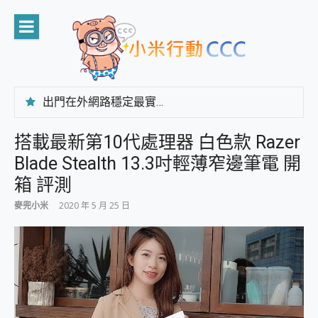
Skip
to
content
出門在外網路穩定最實在 「台灣大哥大」榮獲 4G/5G 在線率全球 NO.3 全台第一與全台六冠王實測心得，走到哪順到哪！
「AUSNAT R1 錄音卡」開箱評測~ 終結會議紀錄地獄，自動生成摘要報告，200+語言翻譯，旅遊最強搭檔。
CP 值天花板~ Bongcom BS5 足球君開箱~ 短焦投影機 3千元就能擁有！ 折扣碼在這～
搭載最新第10代處理器 白色款 Razer
專為 PC上的 XBOX和掌機設計的 FireCuda X1070 SSD 固態硬碟開箱 評測
Blade Stealth 13.3吋輕薄窄邊筆電 開
台灣製攝影機在這裡，100%全無線設計 SpotCam Solo Eco 太陽能防水雲端攝影機 SpotCam Solo 3 2.5K高畫質戶外攝影機 開箱 評測
電力超超超持久 MSI 微星 Prestige 14 AI+ D3MG-031TW 14吋 開箱評價，AI輕薄商務筆電 Copilot+ PC
箱 評測
超懂拍、耐用 AI 街拍機~ realme 16 Pro 開箱評價~ 2 億畫素 LumaColor 影像、持久續航與 IP69K 高防護
麥兜小米
2020 年 5 月 25 日
防窺黑科技 Galaxy S26 Ultra系列保護貼怎麼選？imos AR 低反光玻璃、藍寶石鏡頭貼與軍規防摔殼完整開箱評價
AI 支付 一錶搞定大小事 Xiaomi Watch 5 開箱 評測
超驚艷 讓人一眼就愛上 LENOVO 聯想 Yoga Book 9 14吋 AI輕薄筆電 開箱 評測
美到讓人超想擁有 moto pad 60 系列 與 Moto | Swarovski razr 60 冰藍限定版本 開箱 評測
好用的 EaseUS Partition Master 讓您輕鬆的移除與格式化有防寫保護的隨身碟或SD卡
一鍵修復模糊影片、舊照的 AI 好幫手! VideoProc Converter AI 新版全解析 × 年末優惠，一篇全看懂
小朋友才做選擇 投影機 RGB藍牙音響 氛圍情境燈 我通通都要！ Starfish 2 幻彩膠囊投影機｜結合「 智慧投影 & 煥彩流動 」的沈浸式生活新體驗