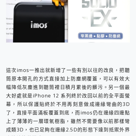
這次imos一推出就新增了一些有別以往的改良，把聽
筒原本開孔的方式直接加上防塵網覆蓋，可以有效大
幅降低灰塵進到聽筒裡日積月累後的髒污。另一個最
大好處就是iPhone 12 系列終於改回以前的全平面螢
幕，所以保護貼終於不用再刻意做成邊緣彎曲的3D
了，直接平面滿板覆蓋到底，而imos仍在邊緣四邊點
上了薄薄的一層環氧樹脂，雖然不需要像以前那樣彎
成類3D，也已足夠在邊緣2.5D的形態下達到抵禦外界