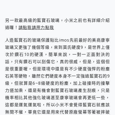
另一款最高級的藍寶石玻璃，小米之前也有詳細介紹
過囉！
請點我請用力點我
人造藍寶石的玻璃保護貼比imos先前最好的美商康寧
玻璃又更強了幾個等級，來到莫氏硬度9，是世界上僅
次於鑽石10的硬漢，簡單來說，一對一正面對決的
話，只有鑽石可以刮傷它，真的很威，但是，這個但
是很重要喔，但是環境中還是有不少硬度強悍的粉塵
石英等硬物，雖然它們硬度本身不一定強過藍寶石的9
級，但就算是6~8級硬度的粉塵，加上碰撞時的撞擊
力道加乘，還是有機會對藍寶石玻璃產生刮痕，只是
機率相比其他強化玻璃甚至康寧玻璃會再更低一些，
這都是運氣運氣啦，所以小米不會覺得藍寶石就應該
無間不催，畢竟它還是用來代替原廠螢幕等著被摔破