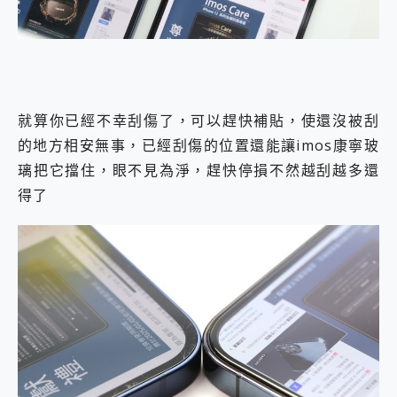
就算你已經不幸刮傷了，可以趕快補貼，使還沒被刮
的地方相安無事，已經刮傷的位置還能讓imos康寧玻
璃把它擋住，眼不見為淨，趕快停損不然越刮越多還
得了