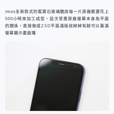
imos全新款式的藍寶石玻璃聽說每一片原廠都要花上
500小時來加工成型，這次受惠原廠螢幕本身為平面
的關係，直接做成2.5D平面滿版就綽綽有餘可以蓋滿
螢幕顯示畫面囉