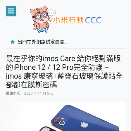
Skip
to
content
出門在外網路穩定最實在 「台灣大哥大」榮獲 4G/5G 在線率全球 NO.3 全台第一與全台六冠王實測心得，走到哪順到哪！
「AUSNAT R1 錄音卡」開箱評測~ 終結會議紀錄地獄，自動生成摘要報告，200+語言翻譯，旅遊最強搭檔。
CP 值天花板~ Bongcom BS5 足球君開箱~ 短焦投影機 3千元就能擁有！ 折扣碼在這～
最在乎你的imos Care 給你絕對滿版
專為 PC上的 XBOX和掌機設計的 FireCuda X1070 SSD 固態硬碟開箱 評測
的iPhone 12 / 12 Pro完全防護 –
台灣製攝影機在這裡，100%全無線設計 SpotCam Solo Eco 太陽能防水雲端攝影機 SpotCam Solo 3 2.5K高畫質戶外攝影機 開箱 評測
電力超超超持久 MSI 微星 Prestige 14 AI+ D3MG-031TW 14吋 開箱評價，AI輕薄商務筆電 Copilot+ PC
imos 康寧玻璃+藍寶石玻璃保護貼全
超懂拍、耐用 AI 街拍機~ realme 16 Pro 開箱評價~ 2 億畫素 LumaColor 影像、持久續航與 IP69K 高防護
部都在膜斯密碼
防窺黑科技 Galaxy S26 Ultra系列保護貼怎麼選？imos AR 低反光玻璃、藍寶石鏡頭貼與軍規防摔殼完整開箱評價
AI 支付 一錶搞定大小事 Xiaomi Watch 5 開箱 評測
麥兜小米
2020 年 11 月 5 日
超驚艷 讓人一眼就愛上 LENOVO 聯想 Yoga Book 9 14吋 AI輕薄筆電 開箱 評測
美到讓人超想擁有 moto pad 60 系列 與 Moto | Swarovski razr 60 冰藍限定版本 開箱 評測
好用的 EaseUS Partition Master 讓您輕鬆的移除與格式化有防寫保護的隨身碟或SD卡
一鍵修復模糊影片、舊照的 AI 好幫手! VideoProc Converter AI 新版全解析 × 年末優惠，一篇全看懂
小朋友才做選擇 投影機 RGB藍牙音響 氛圍情境燈 我通通都要！ Starfish 2 幻彩膠囊投影機｜結合「 智慧投影 & 煥彩流動 」的沈浸式生活新體驗