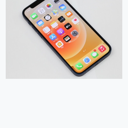
2億 APO蔡司長焦神機降臨~ vivo X200 Pro、vivo X200 就是這麼好拍
EaseUS Vocal Remover 免費線上去聲器一鍵去除人聲 人聲 音樂分離 2024 消除人聲推薦
3 個超值 MHN 飛人工具分享~~ iToolab AnyGo 魔物獵人 Now飛人 ios教學 不出門也可以到處走
Locawhere AnyTo 寶可夢飛人 AnyTo 不出門也可以飛遍全世界
小體積 40000mAh 超大容量 一次充5個設備 充好充滿 CUKTECH 酷態科 300W 微型充電站 開箱 評測
97.3% 恢復率，資料救援就是這麼簡單 EaseUS Data Recovery Wizard Free 18.0.0 業界最好的資料救援軟體
磁碟系統大風吹 有了 磁碟管理程式 EaseUS Partition Master 就是這麼簡單
全新 SONY Xperia 1 VI 開箱! 相機實測! 長焦覆蓋更遠更清晰、2日長續航、頂尖影音娛樂效能~
Xiaomi 14 Ultra 開箱 評測~ 有深度的 Leica 影像旗艦手機! 加碼小旗艦 Xiaomi 14 開箱 評測
vivo TWS 3e 真無線藍牙耳機智慧降噪升級、音質明亮溫潤，並支援雙設備連接~
MSI Claw 掌機專屬配件包 來囉 完美保護 MSI Claw A1M-026TW 電競掌機
人像旗艦 vivo V30 系列 開箱 評測! 首搭蔡司光學鏡頭、攝影棚級柔光環、拍攝功能最好玩的美拍神機 vivo V30 Pro
多個願望一次滿足 超強散熱 微星 MSI Claw A1M-026TW 電競掌機 開箱 評測
一吸完美對位 擁有超強吸力與超好用的隱磁支架 O-ONE MAG 最會吸的行動電源 開箱 評測
OPPO 哈蘇 300mm 專業增距鏡實測：Find X9 Ultra 光學長焦隨手拍，紀錄生活就是這麼簡單
Motorola edge 70 pro 及 moto g37 power上市，登錄在送飛利浦氣炸鍋
近八千元的 Soundcore Liberty 5 Pro Max，有螢幕的耳機會是智商稅嗎?
ASUS Pad 全面應援 Me Time，加碼愛奇藝黃金雙周卡體驗，專案價最低 NT$0 起