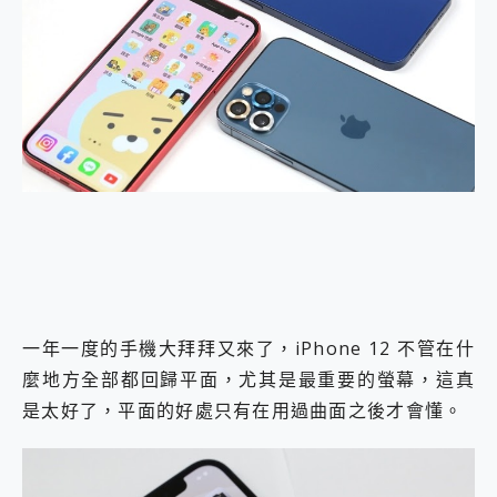
外型超吸晴~ 給您絕佳操控體驗 GravaStar Mercury K1 系列 異星機械鍵盤與 Mercury X 系列 輕量無線電競滑鼠 開箱 評測
開箱~變身「蜘蛛人」椅子軍師！MSI MPG 491CQP QD-OLED 超寬曲面電競螢幕，多工辦公、爽度滿滿的終極桌面體驗
iPhone 17 系列 有認證的防護來囉！ imos 首家導入 UL MCV 行銷宣告驗證的手機配件品牌
DJI Osmo Pocket 3 爽爽帶回家 歡慶 EaseUS 21 週年到來，「Slogan 海報徵稿活動」好康大放送
小巧好吸不擋鏡頭 有Qi2認證的 ONPRO MagReact MXs2 5000mAh薄型磁吸無線急速行動電源 開箱 評測
會走動的冷暖氣 SONY REON POCKET PRO 穿戴式智慧冷暖調溫裝置 開箱 評測
寶可夢飛人外掛iToolab AnyGo全新升級，GO Fest 五折優惠嗨翻天！支援 iOS/Android！
百倍變焦實測~ vivo X200 Pro 與 S25 Ultra 誰能滿足全場景拍攝需求？
超好用的 PLAUD NotePin AI 智慧錄音膠囊~ 您的AI 秘書已上線 每月免費送你 300分鐘轉寫
COMPUTEX 2025 來囉！AGI亞奇雷 AI・Gaming・創作儲存方案登場，趕快來AGI亞奇雷挑戰任務抽 PS5！
自帶線的 有線無線都能充 ONPRO MagReact M5 10000mAh 5合1 磁吸無線急速行動電源 開箱 評測
飛利浦 JS7310 ⚡【電急便｜行動儲能救車電源】 可靠的旅行夥伴！帶給您優異的安全性與強大供電效能
是螢幕也是電視! 一機超多用途「MSI微星 Modern MD272UPSW 27型」 4K IPS 輕薄商用智慧聯網螢幕 開箱 評測
您的專屬AI 助手 Yoga Slim 7 Aura Edition 觸控AI筆電 開箱 評測
realme 14 Pro 超硬軍規、冰感變色實測，realme 14 5G 遊戲戰鬥值爆表，效能x娛樂全都要！
一年一度的手機大拜拜又來了，iPhone 12 不管在什
iPhone、Apple Watch、AirPods耳機 三個設備充電一起搞定 ONPRO MagReact™ M3 3 in 1可攜摺疊無線充電器 開箱 評測
麼地方全部都回歸平面，尤其是最重要的螢幕，這真
動靜皆宜「HUAWEI FreeArc」開放式耳掛耳機，無感配戴! 超穩超服貼，音質、通話也很優質
是太好了，平面的好處只有在用過曲面之後才會懂。
好玩好拍 vivo V50 ~ 口袋裡的 Zeiss 潮流攝影棚!
25種洗烘模式一機搞定! Roborock 衣莉莎白 H1 Neo分子篩洗脫烘 AI 滾筒洗衣機
給 MSI Claw 系列電競掌機 最完美的家 MSI Nest Docking Station 掌機專屬擴充底座 開箱 評測
B&O 精品級音響! Home+ 中嘉寬頻 SoundBox 劇院串流盒 開箱 評測