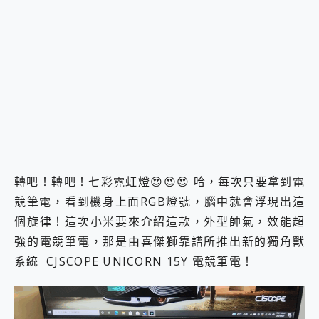
2億 APO蔡司長焦神機降臨~ vivo X200 Pro、vivo X200 就是這麼好拍
EaseUS Vocal Remover 免費線上去聲器一鍵去除人聲 人聲 音樂分離 2024 消除人聲推薦
3 個超值 MHN 飛人工具分享~~ iToolab AnyGo 魔物獵人 Now飛人 ios教學 不出門也可以到處走
Locawhere AnyTo 寶可夢飛人 AnyTo 不出門也可以飛遍全世界
小體積 40000mAh 超大容量 一次充5個設備 充好充滿 CUKTECH 酷態科 300W 微型充電站 開箱 評測
97.3% 恢復率，資料救援就是這麼簡單 EaseUS Data Recovery Wizard Free 18.0.0 業界最好的資料救援軟體
磁碟系統大風吹 有了 磁碟管理程式 EaseUS Partition Master 就是這麼簡單
全新 SONY Xperia 1 VI 開箱! 相機實測! 長焦覆蓋更遠更清晰、2日長續航、頂尖影音娛樂效能~
Xiaomi 14 Ultra 開箱 評測~ 有深度的 Leica 影像旗艦手機! 加碼小旗艦 Xiaomi 14 開箱 評測
vivo TWS 3e 真無線藍牙耳機智慧降噪升級、音質明亮溫潤，並支援雙設備連接~
MSI Claw 掌機專屬配件包 來囉 完美保護 MSI Claw A1M-026TW 電競掌機
轉吧！轉吧！七彩霓虹燈😍😍😍 哈，每次只要拿到電
人像旗艦 vivo V30 系列 開箱 評測! 首搭蔡司光學鏡頭、攝影棚級柔光環、拍攝功能最好玩的美拍神機 vivo V30 Pro
競筆電，看到機身上面RGB燈號，腦中就會浮現出這
多個願望一次滿足 超強散熱 微星 MSI Claw A1M-026TW 電競掌機 開箱 評測
一吸完美對位 擁有超強吸力與超好用的隱磁支架 O-ONE MAG 最會吸的行動電源 開箱 評測
個旋律！這次小米要來介紹這款，外型帥氣，效能超
業界首例百人盲測揭密，Shark EVOPOWER SYSTEM NEO+ 實測，如何精準解決居家清潔三大痛點？
強的電競筆電，那是由喜傑獅靠譜所推出新的獨角獸
OPPO 哈蘇 300mm 專業增距鏡實測：Find X9 Ultra 光學長焦隨手拍，紀錄生活就是這麼簡單
系統 CJSCOPE UNICORN 15Y 電競筆電！
Motorola edge 70 pro 及 moto g37 power上市，登錄在送飛利浦氣炸鍋
近八千元的 Soundcore Liberty 5 Pro Max，有螢幕的耳機會是智商稅嗎?