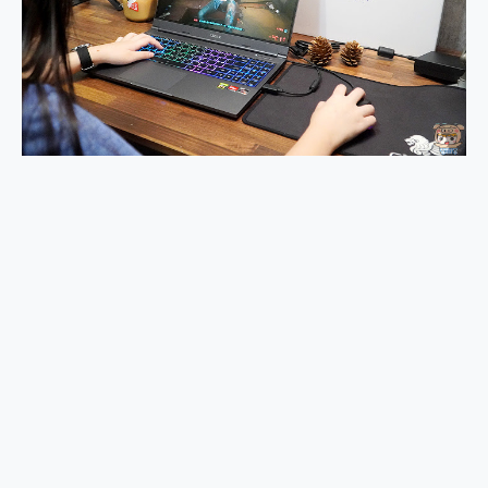
外型超吸晴~ 給您絕佳操控體驗 GravaStar Mercury K1 系列 異星機械鍵盤與 Mercury X 系列 輕量無線電競滑鼠 開箱 評測
開箱~變身「蜘蛛人」椅子軍師！MSI MPG 491CQP QD-OLED 超寬曲面電競螢幕，多工辦公、爽度滿滿的終極桌面體驗
iPhone 17 系列 有認證的防護來囉！ imos 首家導入 UL MCV 行銷宣告驗證的手機配件品牌
DJI Osmo Pocket 3 爽爽帶回家 歡慶 EaseUS 21 週年到來，「Slogan 海報徵稿活動」好康大放送
小巧好吸不擋鏡頭 有Qi2認證的 ONPRO MagReact MXs2 5000mAh薄型磁吸無線急速行動電源 開箱 評測
會走動的冷暖氣 SONY REON POCKET PRO 穿戴式智慧冷暖調溫裝置 開箱 評測
寶可夢飛人外掛iToolab AnyGo全新升級，GO Fest 五折優惠嗨翻天！支援 iOS/Android！
百倍變焦實測~ vivo X200 Pro 與 S25 Ultra 誰能滿足全場景拍攝需求？
超好用的 PLAUD NotePin AI 智慧錄音膠囊~ 您的AI 秘書已上線 每月免費送你 300分鐘轉寫
COMPUTEX 2025 來囉！AGI亞奇雷 AI・Gaming・創作儲存方案登場，趕快來AGI亞奇雷挑戰任務抽 PS5！
自帶線的 有線無線都能充 ONPRO MagReact M5 10000mAh 5合1 磁吸無線急速行動電源 開箱 評測
飛利浦 JS7310 ⚡【電急便｜行動儲能救車電源】 可靠的旅行夥伴！帶給您優異的安全性與強大供電效能
是螢幕也是電視! 一機超多用途「MSI微星 Modern MD272UPSW 27型」 4K IPS 輕薄商用智慧聯網螢幕 開箱 評測
您的專屬AI 助手 Yoga Slim 7 Aura Edition 觸控AI筆電 開箱 評測
realme 14 Pro 超硬軍規、冰感變色實測，realme 14 5G 遊戲戰鬥值爆表，效能x娛樂全都要！
iPhone、Apple Watch、AirPods耳機 三個設備充電一起搞定 ONPRO MagReact™ M3 3 in 1可攜摺疊無線充電器 開箱 評測
動靜皆宜「HUAWEI FreeArc」開放式耳掛耳機，無感配戴! 超穩超服貼，音質、通話也很優質
好玩好拍 vivo V50 ~ 口袋裡的 Zeiss 潮流攝影棚!
25種洗烘模式一機搞定! Roborock 衣莉莎白 H1 Neo分子篩洗脫烘 AI 滾筒洗衣機
給 MSI Claw 系列電競掌機 最完美的家 MSI Nest Docking Station 掌機專屬擴充底座 開箱 評測
B&O 精品級音響! Home+ 中嘉寬頻 SoundBox 劇院串流盒 開箱 評測