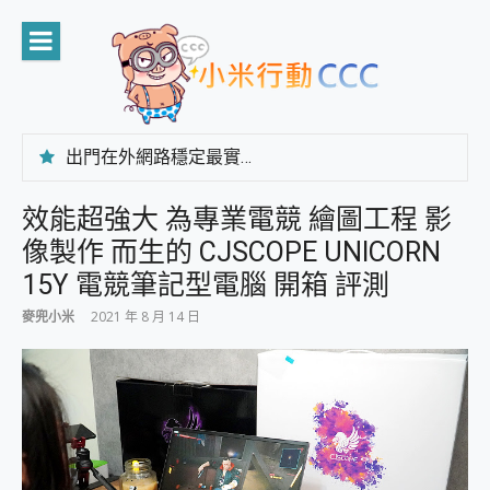
Skip
to
content
出門在外網路穩定最實在 「台灣大哥大」榮獲 4G/5G 在線率全球 NO.3 全台第一與全台六冠王實測心得，走到哪順到哪！
「AUSNAT R1 錄音卡」開箱評測~ 終結會議紀錄地獄，自動生成摘要報告，200+語言翻譯，旅遊最強搭檔。
CP 值天花板~ Bongcom BS5 足球君開箱~ 短焦投影機 3千元就能擁有！ 折扣碼在這～
效能超強大 為專業電競 繪圖工程 影
專為 PC上的 XBOX和掌機設計的 FireCuda X1070 SSD 固態硬碟開箱 評測
像製作 而生的 CJSCOPE UNICORN
台灣製攝影機在這裡，100%全無線設計 SpotCam Solo Eco 太陽能防水雲端攝影機 SpotCam Solo 3 2.5K高畫質戶外攝影機 開箱 評測
電力超超超持久 MSI 微星 Prestige 14 AI+ D3MG-031TW 14吋 開箱評價，AI輕薄商務筆電 Copilot+ PC
15Y 電競筆記型電腦 開箱 評測
超懂拍、耐用 AI 街拍機~ realme 16 Pro 開箱評價~ 2 億畫素 LumaColor 影像、持久續航與 IP69K 高防護
麥兜小米
2021 年 8 月 14 日
防窺黑科技 Galaxy S26 Ultra系列保護貼怎麼選？imos AR 低反光玻璃、藍寶石鏡頭貼與軍規防摔殼完整開箱評價
AI 支付 一錶搞定大小事 Xiaomi Watch 5 開箱 評測
超驚艷 讓人一眼就愛上 LENOVO 聯想 Yoga Book 9 14吋 AI輕薄筆電 開箱 評測
美到讓人超想擁有 moto pad 60 系列 與 Moto | Swarovski razr 60 冰藍限定版本 開箱 評測
好用的 EaseUS Partition Master 讓您輕鬆的移除與格式化有防寫保護的隨身碟或SD卡
一鍵修復模糊影片、舊照的 AI 好幫手! VideoProc Converter AI 新版全解析 × 年末優惠，一篇全看懂
小朋友才做選擇 投影機 RGB藍牙音響 氛圍情境燈 我通通都要！ Starfish 2 幻彩膠囊投影機｜結合「 智慧投影 & 煥彩流動 」的沈浸式生活新體驗