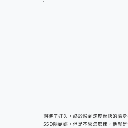
‘
您的專屬AI 助手 Yoga Slim
realme 14 Pro 超硬
iPhone、Apple Watc
動靜皆宜「HUAWEI Fr
好玩好拍 vivo V50 ~ 口
25種洗烘模式一機搞定! Rob
給 MSI Claw 系列電競掌機
B&O 精品級音響! Home+
2億 APO蔡司長焦神機降臨~ v
EaseUS Vocal Rem
3 個超值 MHN 飛人工具分享
Locawhere AnyTo 
小體積 40000mAh 超大
97.3% 恢復率，資料救援就是這麼
磁碟系統大風吹 有了 磁碟管理程式
全新 SONY Xperia 
Xiaomi 14 Ultra 開箱
vivo TWS 3e 真
期待了好久，終於盼到速度超快的隨身
MSI Claw 掌機專屬配件包 
SSD隨硬碟，但是不管怎麼樣，他就
人像旗艦 vivo V30 系