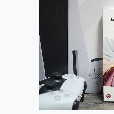
防窺黑科技 Galaxy S2
AI 支付 一錶搞定大小事 Xiao
超驚艷 讓人一眼就愛上 LENOV
美到讓人超想擁有 moto pad 
好用的 EaseUS Parti
一鍵修復模糊影片、舊照的 AI 
小朋友才做選擇 投影機 RG
式生活新體驗
外型超吸晴~ 給您絕佳操控體驗 
開箱~變身「蜘蛛人」椅子軍師
iPhone 17 系列 有認
DJI Osmo Pocket 3
小巧好吸不擋鏡頭 有Qi2認證
會走動的冷暖氣 SONY RE
寶可夢飛人外掛iToolab An
百倍變焦實測~ vivo X200
超好用的 PLAUD NoteP
COMPUTEX 2025 來
自帶線的 有線無線都能充 ONP
飛利浦 JS7310 ⚡【
是螢幕也是電視! 一機超多用途