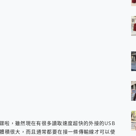
 7 Aura Edition 觸控AI筆電 開箱 評測
軍規、冰感變色實測，realme 14 5G 遊戲戰鬥值爆表，效能x娛樂全都
h、AirPods耳機 三個設備充電一起搞定 ONPRO MagReact™ M3 
eeArc」開放式耳掛耳機，無感配戴! 超穩超服貼，音質、通話也很
袋裡的 Zeiss 潮流攝影棚!
orock 衣莉莎白 H1 Neo分子篩洗脫烘 AI 滾筒洗衣機
 最完美的家 MSI Nest Docking Station 掌機專屬擴充底座 開箱
 中嘉寬頻 SoundBox 劇院串流盒 開箱 評測
ivo X200 Pro、vivo X200 就是這麼好拍
over 免費線上去聲器一鍵去除人聲 人聲 音樂分離 2024 消除人聲推薦
~~ iToolab AnyGo 魔物獵人 Now飛人 ios教學 不出門也可以
寶可夢飛人 AnyTo 不出門也可以飛遍全世界
容量 一次充5個設備 充好充滿 CUKTECH 酷態科 300W 微型充電站
簡單 EaseUS Data Recovery Wizard Free 18.0.0 
 EaseUS Partition Master 就是這麼簡單
1 VI 開箱! 相機實測! 長焦覆蓋更遠更清晰、2日長續航、頂尖影音娛樂
 評測~ 有深度的 Leica 影像旗艦手機! 加碼小旗艦 Xiaomi 14 開箱 評測
無線藍牙耳機智慧降噪升級、音質明亮溫潤，並支援雙設備連接~
碟啦，雖然現在有很多讀取速度超快的外接的USB
來囉 完美保護 MSI Claw A1M-026TW 電競掌機
是體積很大，而且通常都要在接一條傳輸線才可以使
列 開箱 評測! 首搭蔡司光學鏡頭、攝影棚級柔光環、拍攝功能最好玩的美拍神