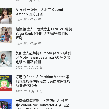
2026 年 3 月 21 日
AI 支付 一錶搞定大小事 Xiaomi
簡單
Watch 5 開箱 評測
2026 年 3 月 13 日
超驚艷 讓人一眼就愛上 LENOVO 聯想
Yoga Book 9 14吋 AI輕薄筆電 開箱
評測
2026 年 1 月 30 日
美到讓人超想擁有 moto pad 60 系列
與 Moto | Swarovski razr 60 冰藍限
定版本 開箱 評測
2025 年 12 月 29 日
好用的 EaseUS Partition Master 讓
您輕鬆的移除與格式化有防寫保護的
隨身碟或SD卡
2025 年 12 月 19 日
一鍵修復模糊影片、舊照的 AI 好幫
手! VideoProc Converter AI 新版全