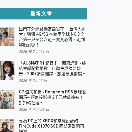
貼與軍規防摔殼完整開箱評價
最新文章
出門在外網路穩定最實在 「台灣大哥
，一篇全看懂
大」榮獲 4G/5G 在線率全球 NO.3 全
台第一與全台六冠王實測心得，走到
機｜結合「 智慧投影 & 煥彩流動 」的沈浸
哪順到哪！
2026 年 7 月 31 日
X 系列 輕量無線電競滑鼠 開箱 評測
多工辦公、爽度滿滿的終極桌面體驗
「AUSNAT R1 錄音卡」開箱評測~ 終
結會議紀錄地獄，自動生成摘要報
好康大放送
告，200+語言翻譯，旅遊最強搭檔。
動電源 開箱 評測
2026 年 5 月 7 日
CP 值天花板~ Bongcom BS5 足球君
開箱~ 短焦投影機 3千元就能擁有！
折扣碼在這～
寫
2026 年 4 月 23 日
挑戰任務抽 PS5！
 開箱 評測
專為 PC上的 XBOX和掌機設計的
與強大供電效能
FireCuda X1070 SSD 固態硬碟開箱
商用智慧聯網螢幕 開箱 評測
評測