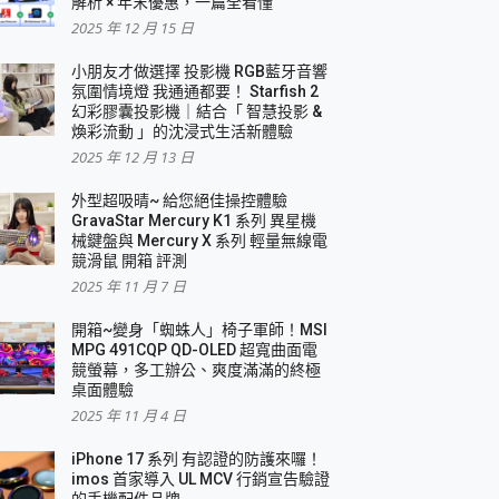
解析 × 年末優惠，一篇全看懂
2025 年 12 月 15 日
小朋友才做選擇 投影機 RGB藍牙音響
氛圍情境燈 我通通都要！ Starfish 2
幻彩膠囊投影機｜結合「 智慧投影 &
煥彩流動 」的沈浸式生活新體驗
2025 年 12 月 13 日
外型超吸晴~ 給您絕佳操控體驗
GravaStar Mercury K1 系列 異星機
械鍵盤與 Mercury X 系列 輕量無線電
競滑鼠 開箱 評測
2025 年 11 月 7 日
開箱~變身「蜘蛛人」椅子軍師！MSI
MPG 491CQP QD-OLED 超寬曲面電
競螢幕，多工辦公、爽度滿滿的終極
桌面體驗
2025 年 11 月 4 日
iPhone 17 系列 有認證的防護來囉！
imos 首家導入 UL MCV 行銷宣告驗證
的手機配件品牌