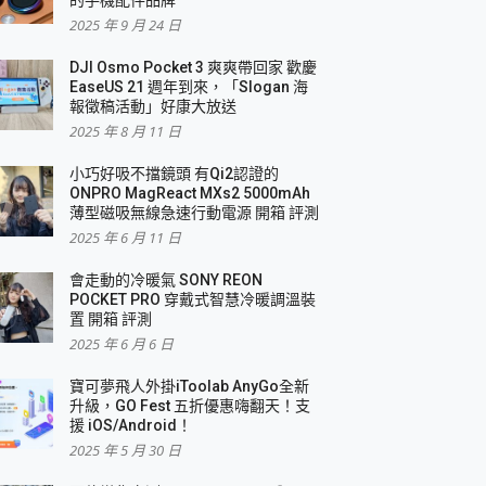
2025 年 9 月 24 日
DJI Osmo Pocket 3 爽爽帶回家 歡慶
EaseUS 21 週年到來，「Slogan 海
報徵稿活動」好康大放送
2025 年 8 月 11 日
小巧好吸不擋鏡頭 有Qi2認證的
ONPRO MagReact MXs2 5000mAh
薄型磁吸無線急速行動電源 開箱 評測
2025 年 6 月 11 日
會走動的冷暖氣 SONY REON
POCKET PRO 穿戴式智慧冷暖調溫裝
置 開箱 評測
2025 年 6 月 6 日
寶可夢飛人外掛iToolab AnyGo全新
升級，GO Fest 五折優惠嗨翻天！支
援 iOS/Android！
2025 年 5 月 30 日