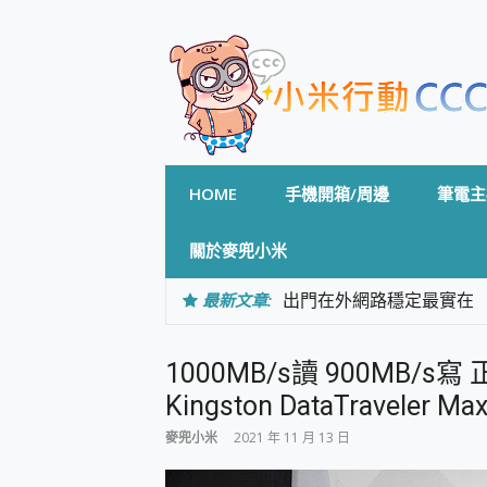
Skip
to
content
HOME
手機開箱/周邊
筆電主
關於麥兜小米
最新文章:
出門在外網路穩定最實在 「
「AUSNAT R1 錄音
CP 值天花板~ Bongco
1000MB/s讀 900MB
專為 PC上的 XBOX和掌機設計
台灣製攝影機在這裡，100%全無
Kingston DataTraveler 
測
麥兜小米
2021 年 11 月 13 日
電力超超超持久 MSI 微星 Pre
超懂拍、耐用 AI 街拍機~ re