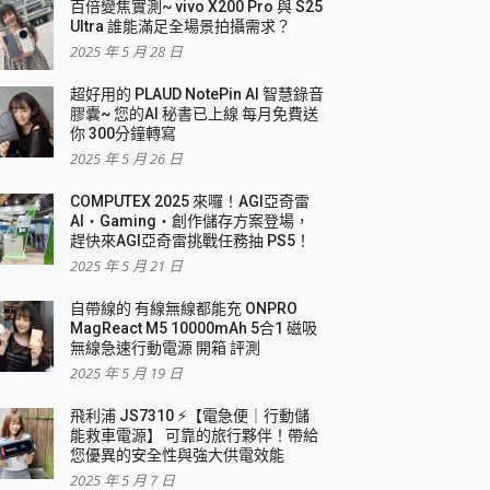
百倍變焦實測~ vivo X200 Pro 與 S25
Ultra 誰能滿足全場景拍攝需求？
2025 年 5 月 28 日
超好用的 PLAUD NotePin AI 智慧錄音
膠囊~ 您的AI 秘書已上線 每月免費送
你 300分鐘轉寫
2025 年 5 月 26 日
COMPUTEX 2025 來囉！AGI亞奇雷
AI・Gaming・創作儲存方案登場，
趕快來AGI亞奇雷挑戰任務抽 PS5！
2025 年 5 月 21 日
自帶線的 有線無線都能充 ONPRO
MagReact M5 10000mAh 5合1 磁吸
無線急速行動電源 開箱 評測
2025 年 5 月 19 日
飛利浦 JS7310 ⚡【電急便｜行動儲
能救車電源】 可靠的旅行夥伴！帶給
您優異的安全性與強大供電效能
2025 年 5 月 7 日