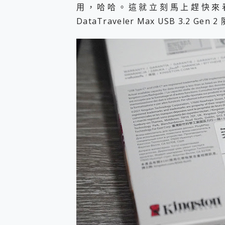
多個願望一次滿足 超強散熱 微星
用，哈哈。這就立刻馬上趕快來看看
一吸完美對位 擁有超強吸力
DataTraveler Max USB 3.2 Gen 
OPPO 哈蘇 300mm 專
Motorola edge 70 p
近八千元的 Soundcore L
ASUS Pad 全面應援 M