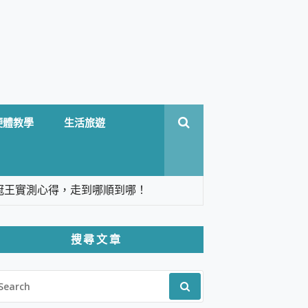
硬體教學
生活旅遊
台六冠王實測心得，走到哪順到哪！
翻譯，旅遊最強搭檔。
搜尋文章
 Solo 3 2.5K高畫質戶外攝影機 開箱 評
EARCH
pilot+ PC
R:
 IP69K 高防護