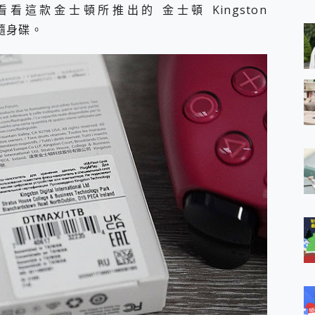
 MSI Claw A1M-026TW 電競掌機 開箱 評測
這款金士頓所推出的 金士頓 Kingston
與超好用的隱磁支架 O-ONE MAG 最會吸的行動電源 開箱 評測
2 隨身碟。
業增距鏡實測：Find X9 Ultra 光學長焦隨手拍，紀錄生活就是這麼
ro 及 moto g37 power上市，登錄在送飛利浦氣炸鍋
iberty 5 Pro Max，有螢幕的耳機會是智商稅嗎?
e Time，加碼愛奇藝黃金雙周卡體驗，專案價最低 NT$0 起