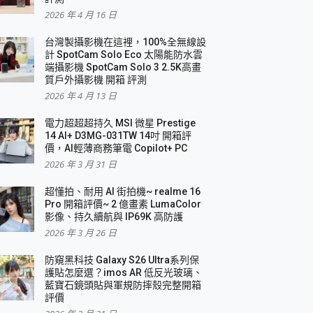
2026 年 4 月 16 日
要！
台灣製攝影機在這裡，100%全無線設
3 in 1可攜摺疊無線充電器 開箱 評測
計 SpotCam Solo Eco 太陽能防水雲
優質
端攝影機 SpotCam Solo 3 2.5K高畫
質戶外攝影機 開箱 評測
2026 年 4 月 13 日
 評測
電力超超超持久 MSI 微星 Prestige
14 AI+ D3MG-031TW 14吋 開箱評
價，AI輕薄商務筆電 Copilot+ PC
2026 年 3 月 31 日
到處走
超懂拍、耐用 AI 街拍機~ realme 16
 開箱 評測
Pro 開箱評價~ 2 億畫素 LumaColor
業界最好的資料救援軟體
影像、持久續航與 IP69K 高防護
2026 年 3 月 26 日
效能~
防窺黑科技 Galaxy S26 Ultra系列保
護貼怎麼選？imos AR 低反光玻璃、
藍寶石鏡頭貼與軍規防摔殼完整開箱
評價
機 vivo V30 Pro