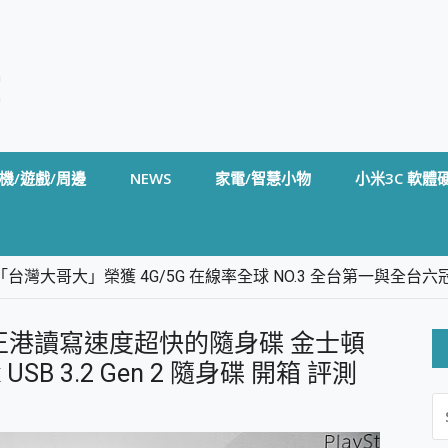
機/遊戲/周邊
NEWS
家電/智慧小物
小米3C 軟體
台灣大哥大」榮獲 4G/5G 在線率全球 NO.3 全台第一與全
卡」開箱評測~ 終結會議紀錄地獄，自動生成摘要報告，200+語言
m BS5 足球君開箱~ 短焦投影機 3千元就能擁有！ 折扣碼在這～
/s寫 正港讀寫速度超快的隨身碟 金士頓
的 FireCuda X1070 SSD 固態硬碟開箱 評測
線設計 SpotCam Solo Eco 太陽能防水雲端攝影機 SpotCam
Max USB 3.2 Gen 2 隨身碟 開箱 評測
S
stige 14 AI+ D3MG-031TW 14吋 開箱評價，AI輕薄商務筆電 Co
FO
alme 16 Pro 開箱評價~ 2 億畫素 LumaColor 影像、持久續航與