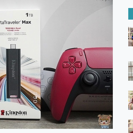
6 Ultra系列保護貼怎麼選？imos AR 低反光玻璃、藍寶石鏡頭
mi Watch 5 開箱 評測
O 聯想 Yoga Book 9 14吋 AI輕薄筆電 開箱 評測
60 系列 與 Moto | Swarovski razr 60 冰藍限定版本 開箱 評測
tion Master 讓您輕鬆的移除與格式化有防寫保護的隨身碟或SD卡
好幫手! VideoProc Converter AI 新版全解析 × 年末優惠
B藍牙音響 氛圍情境燈 我通通都要！ Starfish 2 幻彩膠囊投影
GravaStar Mercury K1 系列 異星機械鍵盤與 Mercury 
！MSI MPG 491CQP QD-OLED 超寬曲面電競螢幕，
證的防護來囉！ imos 首家導入 UL MCV 行銷宣告驗證的手機配件品牌
 爽爽帶回家 歡慶 EaseUS 21 週年到來，「Slogan 海報徵稿活動」
的 ONPRO MagReact MXs2 5000mAh薄型磁吸無線急速行
ON POCKET PRO 穿戴式智慧冷暖調溫裝置 開箱 評測
yGo全新升級，GO Fest 五折優惠嗨翻天！支援 iOS/Android！
 Pro 與 S25 Ultra 誰能滿足全場景拍攝需求？
in AI 智慧錄音膠囊~ 您的AI 秘書已上線 每月免費送你 300分鐘轉
囉！AGI亞奇雷 AI・Gaming・創作儲存方案登場，趕快來AGI亞奇雷
RO MagReact M5 10000mAh 5合1 磁吸無線急速行動電源
電急便｜行動儲能救車電源】 可靠的旅行夥伴！帶給您優異的安全性
「MSI微星 Modern MD272UPSW 27型」 4K IPS 輕薄