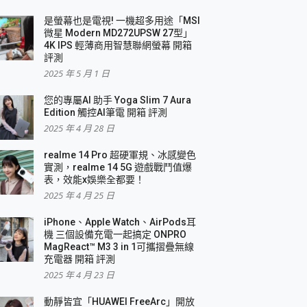
是螢幕也是電視! 一機超多用途「MSI
微星 Modern MD272UPSW 27型」
4K IPS 輕薄商用智慧聯網螢幕 開箱
評測
2025 年 5 月 1 日
您的專屬AI 助手 Yoga Slim 7 Aura
Edition 觸控AI筆電 開箱 評測
2025 年 4 月 28 日
realme 14 Pro 超硬軍規、冰感變色
實測，realme 14 5G 遊戲戰鬥值爆
表，效能x娛樂全都要！
2025 年 4 月 25 日
iPhone、Apple Watch、AirPods耳
機 三個設備充電一起搞定 ONPRO
MagReact™ M3 3 in 1可攜摺疊無線
充電器 開箱 評測
2025 年 4 月 23 日
動靜皆宜「HUAWEI FreeArc」開放