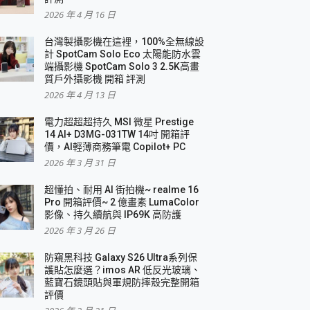
2026 年 4 月 16 日
要！
台灣製攝影機在這裡，100%全無線設
3 in 1可攜摺疊無線充電器 開箱 評測
計 SpotCam Solo Eco 太陽能防水雲
優質
端攝影機 SpotCam Solo 3 2.5K高畫
質戶外攝影機 開箱 評測
2026 年 4 月 13 日
 評測
電力超超超持久 MSI 微星 Prestige
14 AI+ D3MG-031TW 14吋 開箱評
價，AI輕薄商務筆電 Copilot+ PC
2026 年 3 月 31 日
到處走
超懂拍、耐用 AI 街拍機~ realme 16
 開箱 評測
Pro 開箱評價~ 2 億畫素 LumaColor
業界最好的資料救援軟體
影像、持久續航與 IP69K 高防護
2026 年 3 月 26 日
效能~
防窺黑科技 Galaxy S26 Ultra系列保
護貼怎麼選？imos AR 低反光玻璃、
藍寶石鏡頭貼與軍規防摔殼完整開箱
評價
機 vivo V30 Pro