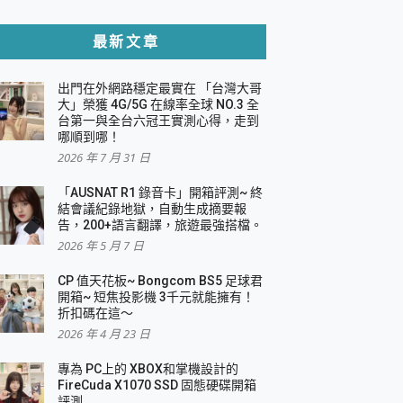
貼與軍規防摔殼完整開箱評價
最新文章
出門在外網路穩定最實在 「台灣大哥
，一篇全看懂
大」榮獲 4G/5G 在線率全球 NO.3 全
台第一與全台六冠王實測心得，走到
機｜結合「 智慧投影 & 煥彩流動 」的沈浸
哪順到哪！
2026 年 7 月 31 日
X 系列 輕量無線電競滑鼠 開箱 評測
多工辦公、爽度滿滿的終極桌面體驗
「AUSNAT R1 錄音卡」開箱評測~ 終
結會議紀錄地獄，自動生成摘要報
好康大放送
告，200+語言翻譯，旅遊最強搭檔。
動電源 開箱 評測
2026 年 5 月 7 日
CP 值天花板~ Bongcom BS5 足球君
開箱~ 短焦投影機 3千元就能擁有！
折扣碼在這～
寫
2026 年 4 月 23 日
挑戰任務抽 PS5！
 開箱 評測
專為 PC上的 XBOX和掌機設計的
與強大供電效能
FireCuda X1070 SSD 固態硬碟開箱
商用智慧聯網螢幕 開箱 評測
評測