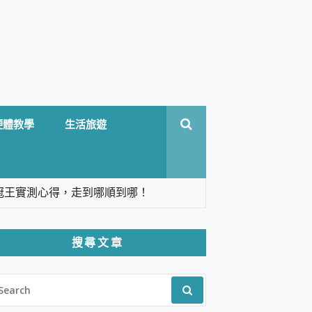
硬體教學
生活旅遊
台六冠王實測心得，走到哪順到哪！
翻譯，旅遊最強搭檔。
搜尋文章
 Solo 3 2.5K高畫質戶外攝影機 開箱 評
EARCH
pilot+ PC
R:
 IP69K 高防護