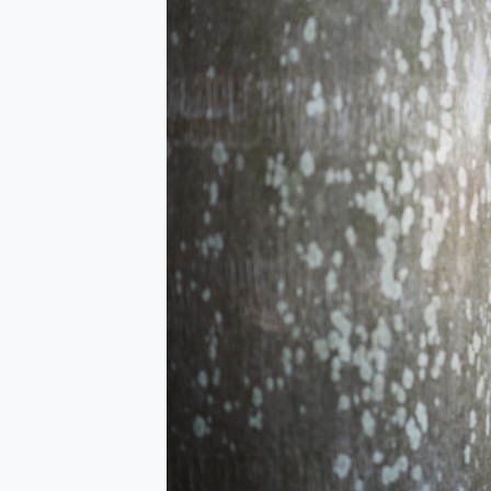
防窺黑科技 Galaxy S2
AI 支付 一錶搞定大小事 Xiao
超驚艷 讓人一眼就愛上 LENOV
美到讓人超想擁有 moto pad 
好用的 EaseUS Parti
一鍵修復模糊影片、舊照的 AI 
小朋友才做選擇 投影機 RG
式生活新體驗
外型超吸晴~ 給您絕佳操控體驗 
開箱~變身「蜘蛛人」椅子軍師
iPhone 17 系列 有認
DJI Osmo Pocket 3
小巧好吸不擋鏡頭 有Qi2認證
會走動的冷暖氣 SONY RE
寶可夢飛人外掛iToolab An
百倍變焦實測~ vivo X200
超好用的 PLAUD NoteP
COMPUTEX 2025 來
自帶線的 有線無線都能充 ONP
飛利浦 JS7310 ⚡【
是螢幕也是電視! 一機超多用途