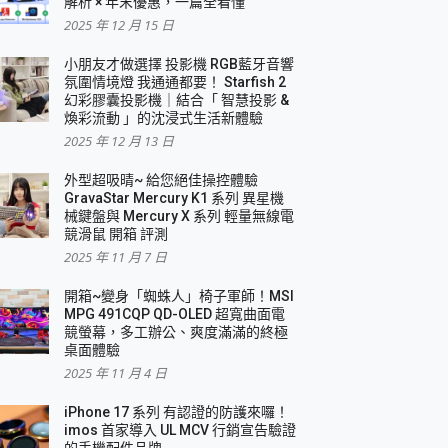
解析 × 年末優惠，一篇全看懂
2025 年 12 月 15 日
小朋友才做選擇 投影機 RGB藍牙音響
氛圍情境燈 我通通都要！ Starfish 2
幻彩膠囊投影機｜結合「 智慧投影 &
煥彩流動 」的沈浸式生活新體驗
2025 年 12 月 13 日
外型超吸晴~ 給您絕佳操控體驗
GravaStar Mercury K1 系列 異星機
械鍵盤與 Mercury X 系列 輕量無線電
競滑鼠 開箱 評測
2025 年 11 月 7 日
開箱~變身「蜘蛛人」椅子軍師！MSI
MPG 491CQP QD-OLED 超寬曲面電
競螢幕，多工辦公、爽度滿滿的終極
桌面體驗
2025 年 11 月 4 日
iPhone 17 系列 有認證的防護來囉！
imos 首家導入 UL MCV 行銷宣告驗證
的手機配件品牌