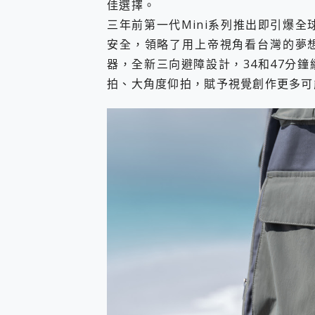
佳選擇。
多個願望一次滿足 超強散熱 微星
一吸完美對位 擁有超強吸力
三年前第一代Mini系列推出即引爆全
OPPO 哈蘇 300mm 專
安全，領略了用上帝視角看台灣的夢想。新一代
Motorola edge 70 p
器，全新三向避障設計，34和47分
近八千元的 Soundcore L
拍、大角度仰拍，賦予視覺創作更多可
ASUS Pad 全面應援 M