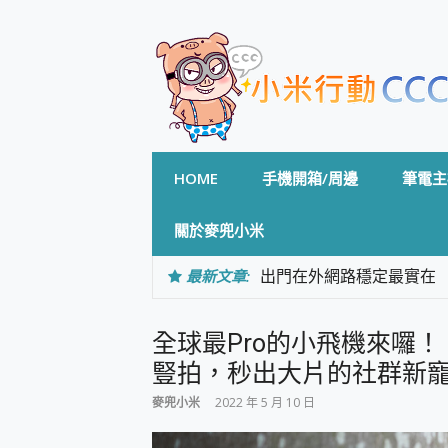
Skip
to
content
HOME
手機開箱/周邊
筆電主
關於麥兜小米
最新文章:
出門在外網路穩定最實在 「
「AUSNAT R1 錄音
CP 值天花板~ Bongco
全球最Pro的小飛機來囉！！ D
專為 PC上的 XBOX和掌機設計
台灣製攝影機在這裡，100%全無
豎拍，秒出大片的社群新
測
麥兜小米
2022 年 5 月 10 日
電力超超超持久 MSI 微星 Pre
超懂拍、耐用 AI 街拍機~ re