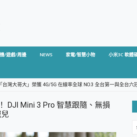
機/遊戲/周邊
NEWS
家電/智慧小物
小米3C 軟體
台灣大哥大」榮獲 4G/5G 在線率全球 NO.3 全台第一與全
卡」開箱評測~ 終結會議紀錄地獄，自動生成摘要報告，200+語言
m BS5 足球君開箱~ 短焦投影機 3千元就能擁有！ 折扣碼在這～
JI Mini 3 Pro 智慧跟隨、無損
的 FireCuda X1070 SSD 固態硬碟開箱 評測
線設計 SpotCam Solo Eco 太陽能防水雲端攝影機 SpotCam
寵兒
S
stige 14 AI+ D3MG-031TW 14吋 開箱評價，AI輕薄商務筆電 Co
FO
alme 16 Pro 開箱評價~ 2 億畫素 LumaColor 影像、持久續航與