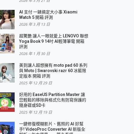
2026 年 3 月 21 日
AI 支付 一錶搞定大小事 Xiaomi
簡單
Watch 5 開箱 評測
2026 年 3 月 13 日
超驚艷 讓人一眼就愛上 LENOVO 聯想
Yoga Book 9 14吋 AI輕薄筆電 開箱
評測
2026 年 1 月 30 日
美到讓人超想擁有 moto pad 60 系列
與 Moto | Swarovski razr 60 冰藍限
定版本 開箱 評測
2025 年 12 月 29 日
好用的 EaseUS Partition Master 讓
您輕鬆的移除與格式化有防寫保護的
隨身碟或SD卡
2025 年 12 月 19 日
一鍵修復模糊影片、舊照的 AI 好幫
手! VideoProc Converter AI 新版全