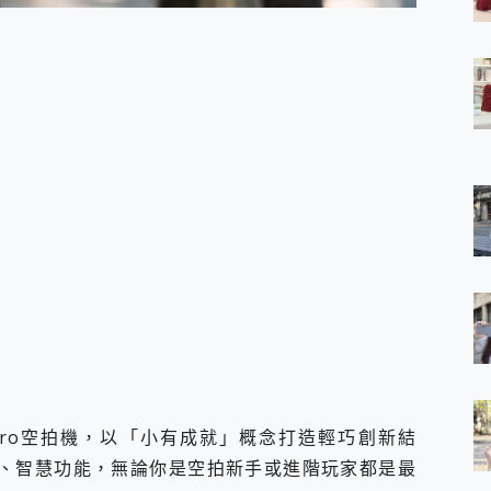
 7 Aura Edition 觸控AI筆電 開箱 評測
軍規、冰感變色實測，realme 14 5G 遊戲戰鬥值爆表，效能x娛樂全都
h、AirPods耳機 三個設備充電一起搞定 ONPRO MagReact™ M3 
eeArc」開放式耳掛耳機，無感配戴! 超穩超服貼，音質、通話也很
袋裡的 Zeiss 潮流攝影棚!
orock 衣莉莎白 H1 Neo分子篩洗脫烘 AI 滾筒洗衣機
 最完美的家 MSI Nest Docking Station 掌機專屬擴充底座 開箱
 中嘉寬頻 SoundBox 劇院串流盒 開箱 評測
ivo X200 Pro、vivo X200 就是這麼好拍
over 免費線上去聲器一鍵去除人聲 人聲 音樂分離 2024 消除人聲推薦
~~ iToolab AnyGo 魔物獵人 Now飛人 ios教學 不出門也可以
寶可夢飛人 AnyTo 不出門也可以飛遍全世界
容量 一次充5個設備 充好充滿 CUKTECH 酷態科 300W 微型充電站
簡單 EaseUS Data Recovery Wizard Free 18.0.0 
 EaseUS Partition Master 就是這麼簡單
1 VI 開箱! 相機實測! 長焦覆蓋更遠更清晰、2日長續航、頂尖影音娛樂
 評測~ 有深度的 Leica 影像旗艦手機! 加碼小旗艦 Xiaomi 14 開箱 評測
無線藍牙耳機智慧降噪升級、音質明亮溫潤，並支援雙設備連接~
i 3 Pro空拍機，以「小有成就」概念打造輕巧創新結
來囉 完美保護 MSI Claw A1M-026TW 電競掌機
的影像、智慧功能，無論你是空拍新手或進階玩家都是最
列 開箱 評測! 首搭蔡司光學鏡頭、攝影棚級柔光環、拍攝功能最好玩的美拍神