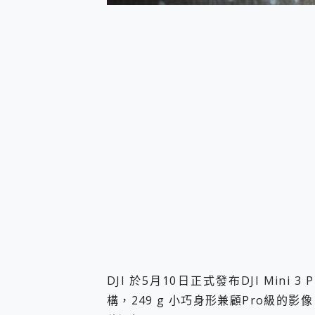
您的專屬AI 助手 Yoga Slim
realme 14 Pro 超硬
iPhone、Apple Watc
動靜皆宜「HUAWEI Fr
好玩好拍 vivo V50 ~ 口
25種洗烘模式一機搞定! Rob
給 MSI Claw 系列電競掌機
B&O 精品級音響! Home+
2億 APO蔡司長焦神機降臨~ v
EaseUS Vocal Rem
3 個超值 MHN 飛人工具分享
Locawhere AnyTo 
小體積 40000mAh 超大
97.3% 恢復率，資料救援就是這麼
磁碟系統大風吹 有了 磁碟管理程式
全新 SONY Xperia 
Xiaomi 14 Ultra 開箱
vivo TWS 3e 真
DJI 於5月10日正式發布DJI Min
MSI Claw 掌機專屬配件包 
構，249 g 小巧身形兼顧Pro級
人像旗艦 vivo V30 系