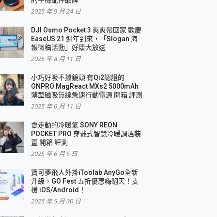
2025 年 9 月 24 日
DJI Osmo Pocket 3 爽爽帶回家 歡慶
EaseUS 21 週年到來，「Slogan 海
報徵稿活動」好康大放送
2025 年 8 月 11 日
小巧好吸不擋鏡頭 有Qi2認證的
ONPRO MagReact MXs2 5000mAh
薄型磁吸無線急速行動電源 開箱 評測
2025 年 6 月 11 日
會走動的冷暖氣 SONY REON
POCKET PRO 穿戴式智慧冷暖調溫裝
置 開箱 評測
2025 年 6 月 6 日
寶可夢飛人外掛iToolab AnyGo全新
升級，GO Fest 五折優惠嗨翻天！支
援 iOS/Android！
2025 年 5 月 30 日