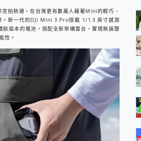
 MSI Claw A1M-026TW 電競掌機 開箱 評測
與超好用的隱磁支架 O-ONE MAG 最會吸的行動電源 開箱 評測
球空拍熱潮，在台灣更有數萬人藉著Mini的輕巧、
業增距鏡實測：Find X9 Ultra 光學長焦隨手拍，紀錄生活就是這麼
的DJI Mini 3 Pro搭載 1/1.3 英寸感測
ro 及 moto g37 power上市，登錄在送飛利浦氣炸鍋
鐘續航版本的電池，搭配全新架構雲台，實現無損豎
iberty 5 Pro Max，有螢幕的耳機會是智商稅嗎?
能性。
e Time，加碼愛奇藝黃金雙周卡體驗，專案價最低 NT$0 起