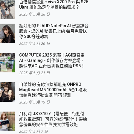
百倍變焦實測~ vivo X200 Pro 與 S25
Ultra 誰能滿足全場景拍攝需求？
2025 年 5 月 28 日
超好用的 PLAUD NotePin AI 智慧錄音
膠囊~ 您的AI 秘書已上線 每月免費送
你 300分鐘轉寫
2025 年 5 月 26 日
COMPUTEX 2025 來囉！AGI亞奇雷
AI・Gaming・創作儲存方案登場，
趕快來AGI亞奇雷挑戰任務抽 PS5！
2025 年 5 月 21 日
自帶線的 有線無線都能充 ONPRO
MagReact M5 10000mAh 5合1 磁吸
無線急速行動電源 開箱 評測
2025 年 5 月 19 日
飛利浦 JS7310 ⚡【電急便｜行動儲
能救車電源】 可靠的旅行夥伴！帶給
您優異的安全性與強大供電效能
2025 年 5 月 7 日