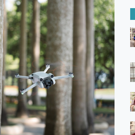
6 Ultra系列保護貼怎麼選？imos AR 低反光玻璃、藍寶石鏡頭
mi Watch 5 開箱 評測
O 聯想 Yoga Book 9 14吋 AI輕薄筆電 開箱 評測
60 系列 與 Moto | Swarovski razr 60 冰藍限定版本 開箱 評測
tion Master 讓您輕鬆的移除與格式化有防寫保護的隨身碟或SD卡
好幫手! VideoProc Converter AI 新版全解析 × 年末優惠
B藍牙音響 氛圍情境燈 我通通都要！ Starfish 2 幻彩膠囊投影
GravaStar Mercury K1 系列 異星機械鍵盤與 Mercury 
！MSI MPG 491CQP QD-OLED 超寬曲面電競螢幕，
證的防護來囉！ imos 首家導入 UL MCV 行銷宣告驗證的手機配件品牌
 爽爽帶回家 歡慶 EaseUS 21 週年到來，「Slogan 海報徵稿活動」
的 ONPRO MagReact MXs2 5000mAh薄型磁吸無線急速行
ON POCKET PRO 穿戴式智慧冷暖調溫裝置 開箱 評測
yGo全新升級，GO Fest 五折優惠嗨翻天！支援 iOS/Android！
 Pro 與 S25 Ultra 誰能滿足全場景拍攝需求？
in AI 智慧錄音膠囊~ 您的AI 秘書已上線 每月免費送你 300分鐘轉
囉！AGI亞奇雷 AI・Gaming・創作儲存方案登場，趕快來AGI亞奇雷
RO MagReact M5 10000mAh 5合1 磁吸無線急速行動電源
電急便｜行動儲能救車電源】 可靠的旅行夥伴！帶給您優異的安全性
「MSI微星 Modern MD272UPSW 27型」 4K IPS 輕薄