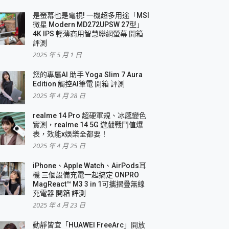
是螢幕也是電視! 一機超多用途「MSI
微星 Modern MD272UPSW 27型」
4K IPS 輕薄商用智慧聯網螢幕 開箱
評測
2025 年 5 月 1 日
您的專屬AI 助手 Yoga Slim 7 Aura
Edition 觸控AI筆電 開箱 評測
2025 年 4 月 28 日
realme 14 Pro 超硬軍規、冰感變色
實測，realme 14 5G 遊戲戰鬥值爆
表，效能x娛樂全都要！
2025 年 4 月 25 日
iPhone、Apple Watch、AirPods耳
機 三個設備充電一起搞定 ONPRO
MagReact™ M3 3 in 1可攜摺疊無線
充電器 開箱 評測
2025 年 4 月 23 日
動靜皆宜「HUAWEI FreeArc」開放