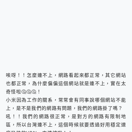
2億 APO蔡司長焦神機降臨~ vivo X200 Pro、vivo X200 就是這麼好拍
EaseUS Vocal Remover 免費線上去聲器一鍵去除人聲 人聲 音樂分離 2024 消除人聲推薦
3 個超值 MHN 飛人工具分享~~ iToolab AnyGo 魔物獵人 Now飛人 ios教學 不出門也可以到處走
Locawhere AnyTo 寶可夢飛人 AnyTo 不出門也可以飛遍全世界
小體積 40000mAh 超大容量 一次充5個設備 充好充滿 CUKTECH 酷態科 300W 微型充電站 開箱 評測
97.3% 恢復率，資料救援就是這麼簡單 EaseUS Data Recovery Wizard Free 18.0.0 業界最好的資料救援軟體
磁碟系統大風吹 有了 磁碟管理程式 EaseUS Partition Master 就是這麼簡單
全新 SONY Xperia 1 VI 開箱! 相機實測! 長焦覆蓋更遠更清晰、2日長續航、頂尖影音娛樂效能~
Xiaomi 14 Ultra 開箱 評測~ 有深度的 Leica 影像旗艦手機! 加碼小旗艦 Xiaomi 14 開箱 評測
vivo TWS 3e 真無線藍牙耳機智慧降噪升級、音質明亮溫潤，並支援雙設備連接~
MSI Claw 掌機專屬配件包 來囉 完美保護 MSI Claw A1M-026TW 電競掌機
唉呀！！怎麼連不上，網路看起來都正常，其它網站
人像旗艦 vivo V30 系列 開箱 評測! 首搭蔡司光學鏡頭、攝影棚級柔光環、拍攝功能最好玩的美拍神機 vivo V30 Pro
也都正常，為什麼偏偏這個網站就是連不上，實在太
多個願望一次滿足 超強散熱 微星 MSI Claw A1M-026TW 電競掌機 開箱 評測
一吸完美對位 擁有超強吸力與超好用的隱磁支架 O-ONE MAG 最會吸的行動電源 開箱 評測
奇怪啦🤔🤔🤔！
OPPO 哈蘇 300mm 專業增距鏡實測：Find X9 Ultra 光學長焦隨手拍，紀錄生活就是這麼簡單
小米因為工作的關系，常常會有同事說哪個網站不能
Motorola edge 70 pro 及 moto g37 power上市，登錄在送飛利浦氣炸鍋
上，是不是我們的網路有問題，我們的網路掛了嗎？
近八千元的 Soundcore Liberty 5 Pro Max，有螢幕的耳機會是智商稅嗎?
ASUS Pad 全面應援 Me Time，加碼愛奇藝黃金雙周卡體驗，專案價最低 NT$0 起
吼！！我們的網路很正常，是對方的網路有限制地
區，所以台灣連不上，這個時候就要透過好用穩定速