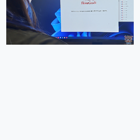
外型超吸晴~ 給您絕佳操控體驗 GravaStar Mercury K1 系列 異星機械鍵盤與 Mercury X 系列 輕量無線電競滑鼠 開箱 評測
開箱~變身「蜘蛛人」椅子軍師！MSI MPG 491CQP QD-OLED 超寬曲面電競螢幕，多工辦公、爽度滿滿的終極桌面體驗
iPhone 17 系列 有認證的防護來囉！ imos 首家導入 UL MCV 行銷宣告驗證的手機配件品牌
DJI Osmo Pocket 3 爽爽帶回家 歡慶 EaseUS 21 週年到來，「Slogan 海報徵稿活動」好康大放送
小巧好吸不擋鏡頭 有Qi2認證的 ONPRO MagReact MXs2 5000mAh薄型磁吸無線急速行動電源 開箱 評測
會走動的冷暖氣 SONY REON POCKET PRO 穿戴式智慧冷暖調溫裝置 開箱 評測
寶可夢飛人外掛iToolab AnyGo全新升級，GO Fest 五折優惠嗨翻天！支援 iOS/Android！
百倍變焦實測~ vivo X200 Pro 與 S25 Ultra 誰能滿足全場景拍攝需求？
超好用的 PLAUD NotePin AI 智慧錄音膠囊~ 您的AI 秘書已上線 每月免費送你 300分鐘轉寫
COMPUTEX 2025 來囉！AGI亞奇雷 AI・Gaming・創作儲存方案登場，趕快來AGI亞奇雷挑戰任務抽 PS5！
自帶線的 有線無線都能充 ONPRO MagReact M5 10000mAh 5合1 磁吸無線急速行動電源 開箱 評測
飛利浦 JS7310 ⚡【電急便｜行動儲能救車電源】 可靠的旅行夥伴！帶給您優異的安全性與強大供電效能
是螢幕也是電視! 一機超多用途「MSI微星 Modern MD272UPSW 27型」 4K IPS 輕薄商用智慧聯網螢幕 開箱 評測
您的專屬AI 助手 Yoga Slim 7 Aura Edition 觸控AI筆電 開箱 評測
realme 14 Pro 超硬軍規、冰感變色實測，realme 14 5G 遊戲戰鬥值爆表，效能x娛樂全都要！
iPhone、Apple Watch、AirPods耳機 三個設備充電一起搞定 ONPRO MagReact™ M3 3 in 1可攜摺疊無線充電器 開箱 評測
動靜皆宜「HUAWEI FreeArc」開放式耳掛耳機，無感配戴! 超穩超服貼，音質、通話也很優質
好玩好拍 vivo V50 ~ 口袋裡的 Zeiss 潮流攝影棚!
25種洗烘模式一機搞定! Roborock 衣莉莎白 H1 Neo分子篩洗脫烘 AI 滾筒洗衣機
給 MSI Claw 系列電競掌機 最完美的家 MSI Nest Docking Station 掌機專屬擴充底座 開箱 評測
B&O 精品級音響! Home+ 中嘉寬頻 SoundBox 劇院串流盒 開箱 評測