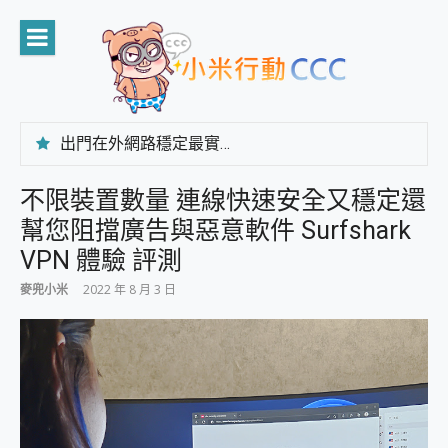
Skip
to
content
出門在外網路穩定最實在 「台灣大哥大」榮獲 4G/5G 在線率全球 NO.3 全台第一與全台六冠王實測心得，走到哪順到哪！
「AUSNAT R1 錄音卡」開箱評測~ 終結會議紀錄地獄，自動生成摘要報告，200+語言翻譯，旅遊最強搭檔。
CP 值天花板~ Bongcom BS5 足球君開箱~ 短焦投影機 3千元就能擁有！ 折扣碼在這～
不限裝置數量 連線快速安全又穩定還
專為 PC上的 XBOX和掌機設計的 FireCuda X1070 SSD 固態硬碟開箱 評測
幫您阻擋廣告與惡意軟件 Surfshark
台灣製攝影機在這裡，100%全無線設計 SpotCam Solo Eco 太陽能防水雲端攝影機 SpotCam Solo 3 2.5K高畫質戶外攝影機 開箱 評測
電力超超超持久 MSI 微星 Prestige 14 AI+ D3MG-031TW 14吋 開箱評價，AI輕薄商務筆電 Copilot+ PC
VPN 體驗 評測
超懂拍、耐用 AI 街拍機~ realme 16 Pro 開箱評價~ 2 億畫素 LumaColor 影像、持久續航與 IP69K 高防護
麥兜小米
2022 年 8 月 3 日
防窺黑科技 Galaxy S26 Ultra系列保護貼怎麼選？imos AR 低反光玻璃、藍寶石鏡頭貼與軍規防摔殼完整開箱評價
AI 支付 一錶搞定大小事 Xiaomi Watch 5 開箱 評測
超驚艷 讓人一眼就愛上 LENOVO 聯想 Yoga Book 9 14吋 AI輕薄筆電 開箱 評測
美到讓人超想擁有 moto pad 60 系列 與 Moto | Swarovski razr 60 冰藍限定版本 開箱 評測
好用的 EaseUS Partition Master 讓您輕鬆的移除與格式化有防寫保護的隨身碟或SD卡
一鍵修復模糊影片、舊照的 AI 好幫手! VideoProc Converter AI 新版全解析 × 年末優惠，一篇全看懂
小朋友才做選擇 投影機 RGB藍牙音響 氛圍情境燈 我通通都要！ Starfish 2 幻彩膠囊投影機｜結合「 智慧投影 & 煥彩流動 」的沈浸式生活新體驗