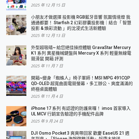
2025 年 12 月 15 日
小朋友才做選擇 投影機 RGB藍牙音響 氛圍情境燈 我
通通都要！ Starfish 2 幻彩膠囊投影機｜結合「 智慧
投影 & 煥彩流動 」的沈浸式生活新體驗
2025 年 12 月 13 日
外型超吸晴~ 給您絕佳操控體驗 GravaStar Mercury
K1 系列 異星機械鍵盤與 Mercury X 系列 輕量無線電
競滑鼠 開箱 評測
2025 年 11 月 7 日
開箱~變身「蜘蛛人」椅子軍師！MSI MPG 491CQP
QD-OLED 超寬曲面電競螢幕，多工辦公、爽度滿滿的
終極桌面體驗
2025 年 11 月 4 日
iPhone 17 系列 有認證的防護來囉！ imos 首家導入
UL MCV 行銷宣告驗證的手機配件品牌
2025 年 9 月 24 日
DJI Osmo Pocket 3 爽爽帶回家 歡慶 EaseUS 21 週
年到來，「Slogan 海報徵稿活動」好康大放送