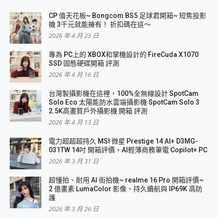
CP 值天花板~ Bongcom BS5 足球君開箱~ 短焦投影
機 3千元就能擁有！ 折扣碼在這～
2026 年 4 月 23 日
專為 PC上的 XBOX和掌機設計的 FireCuda X1070
SSD 固態硬碟開箱 評測
2026 年 4 月 16 日
台灣製攝影機在這裡，100%全無線設計 SpotCam
Solo Eco 太陽能防水雲端攝影機 SpotCam Solo 3
2.5K高畫質戶外攝影機 開箱 評測
2026 年 4 月 13 日
電力超超超持久 MSI 微星 Prestige 14 AI+ D3MG-
031TW 14吋 開箱評價，AI輕薄商務筆電 Copilot+ PC
2026 年 3 月 31 日
超懂拍、耐用 AI 街拍機~ realme 16 Pro 開箱評價~
2 億畫素 LumaColor 影像、持久續航與 IP69K 高防
護
2026 年 3 月 26 日