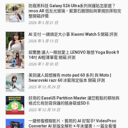
防窺黑科技 Galaxy S26 Ultra系列保護貼怎麼選？
imos AR 低反光玻璃、藍寶石鏡頭貼與軍規防摔殼完
整開箱評價
2026 年 3 月 21 日
AI 支付 一錶搞定大小事 Xiaomi Watch 5 開箱 評測
2026 年 3 月 13 日
超驚艷 讓人一眼就愛上 LENOVO 聯想 Yoga Book 9
14吋 AI輕薄筆電 開箱 評測
2026 年 1 月 30 日
美到讓人超想擁有 moto pad 60 系列 與 Moto |
Swarovski razr 60 冰藍限定版本 開箱 評測
2025 年 12 月 29 日
好用的 EaseUS Partition Master 讓您輕鬆的移除與
格式化有防寫保護的隨身碟或SD卡
2025 年 12 月 19 日
一鍵修復模糊影片、舊照的 AI 好幫手! VideoProc
Converter AI 新版全解析 × 年末優惠，一篇全看懂