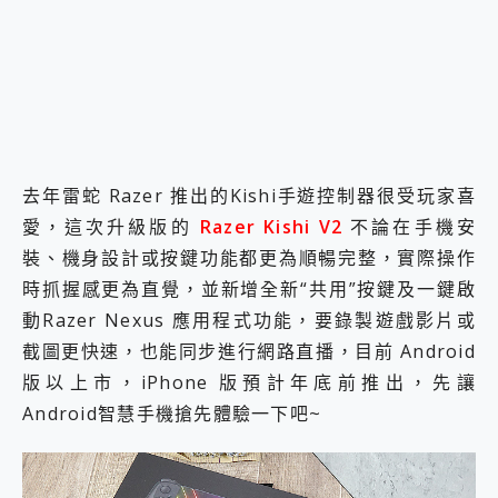
2億 APO蔡司長焦神機降臨~ vivo X200 Pro、vivo X200 就是這麼好拍
EaseUS Vocal Remover 免費線上去聲器一鍵去除人聲 人聲 音樂分離 2024 消除人聲推薦
3 個超值 MHN 飛人工具分享~~ iToolab AnyGo 魔物獵人 Now飛人 ios教學 不出門也可以到處走
Locawhere AnyTo 寶可夢飛人 AnyTo 不出門也可以飛遍全世界
小體積 40000mAh 超大容量 一次充5個設備 充好充滿 CUKTECH 酷態科 300W 微型充電站 開箱 評測
97.3% 恢復率，資料救援就是這麼簡單 EaseUS Data Recovery Wizard Free 18.0.0 業界最好的資料救援軟體
磁碟系統大風吹 有了 磁碟管理程式 EaseUS Partition Master 就是這麼簡單
全新 SONY Xperia 1 VI 開箱! 相機實測! 長焦覆蓋更遠更清晰、2日長續航、頂尖影音娛樂效能~
去年雷蛇 Razer 推出的Kishi手遊控制器很受玩家喜
Xiaomi 14 Ultra 開箱 評測~ 有深度的 Leica 影像旗艦手機! 加碼小旗艦 Xiaomi 14 開箱 評測
愛，這次升級版的
Razer Kishi V2
不論在手機安
vivo TWS 3e 真無線藍牙耳機智慧降噪升級、音質明亮溫潤，並支援雙設備連接~
裝、機身設計或按鍵功能都更為順暢完整，實際操作
MSI Claw 掌機專屬配件包 來囉 完美保護 MSI Claw A1M-026TW 電競掌機
時抓握感更為直覺，並新增全新“共用”按鍵及一鍵啟
人像旗艦 vivo V30 系列 開箱 評測! 首搭蔡司光學鏡頭、攝影棚級柔光環、拍攝功能最好玩的美拍神機 vivo V30 Pro
多個願望一次滿足 超強散熱 微星 MSI Claw A1M-026TW 電競掌機 開箱 評測
動Razer Nexus 應用程式功能，要錄製遊戲影片或
一吸完美對位 擁有超強吸力與超好用的隱磁支架 O-ONE MAG 最會吸的行動電源 開箱 評測
截圖更快速，也能同步進行網路直播，目前 Android
OPPO 哈蘇 300mm 專業增距鏡實測：Find X9 Ultra 光學長焦隨手拍，紀錄生活就是這麼簡單
版以上市，iPhone 版預計年底前推出，先讓
Motorola edge 70 pro 及 moto g37 power上市，登錄在送飛利浦氣炸鍋
近八千元的 Soundcore Liberty 5 Pro Max，有螢幕的耳機會是智商稅嗎?
Android智慧手機搶先體驗一下吧~
ASUS Pad 全面應援 Me Time，加碼愛奇藝黃金雙周卡體驗，專案價最低 NT$0 起