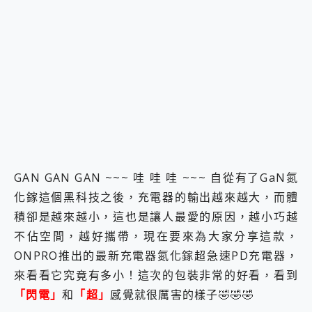
2億 APO蔡司長焦神機降臨~ vivo X200 Pro、vivo X200 就是這麼好拍
EaseUS Vocal Remover 免費線上去聲器一鍵去除人聲 人聲 音樂分離 2024 消除人聲推薦
3 個超值 MHN 飛人工具分享~~ iToolab AnyGo 魔物獵人 Now飛人 ios教學 不出門也可以到處走
Locawhere AnyTo 寶可夢飛人 AnyTo 不出門也可以飛遍全世界
小體積 40000mAh 超大容量 一次充5個設備 充好充滿 CUKTECH 酷態科 300W 微型充電站 開箱 評測
97.3% 恢復率，資料救援就是這麼簡單 EaseUS Data Recovery Wizard Free 18.0.0 業界最好的資料救援軟體
磁碟系統大風吹 有了 磁碟管理程式 EaseUS Partition Master 就是這麼簡單
全新 SONY Xperia 1 VI 開箱! 相機實測! 長焦覆蓋更遠更清晰、2日長續航、頂尖影音娛樂效能~
Xiaomi 14 Ultra 開箱 評測~ 有深度的 Leica 影像旗艦手機! 加碼小旗艦 Xiaomi 14 開箱 評測
vivo TWS 3e 真無線藍牙耳機智慧降噪升級、音質明亮溫潤，並支援雙設備連接~
MSI Claw 掌機專屬配件包 來囉 完美保護 MSI Claw A1M-026TW 電競掌機
GAN GAN GAN ~~~ 哇 哇 哇 ~~~ 自從有了GaN氮
人像旗艦 vivo V30 系列 開箱 評測! 首搭蔡司光學鏡頭、攝影棚級柔光環、拍攝功能最好玩的美拍神機 vivo V30 Pro
化鎵這個黑科技之後，充電器的輸出越來越大，而體
多個願望一次滿足 超強散熱 微星 MSI Claw A1M-026TW 電競掌機 開箱 評測
一吸完美對位 擁有超強吸力與超好用的隱磁支架 O-ONE MAG 最會吸的行動電源 開箱 評測
積卻是越來越小，這也是讓人最愛的原因，越小巧越
OPPO 哈蘇 300mm 專業增距鏡實測：Find X9 Ultra 光學長焦隨手拍，紀錄生活就是這麼簡單
不佔空間，越好攜帶，現在要來為大家分享這款，
Motorola edge 70 pro 及 moto g37 power上市，登錄在送飛利浦氣炸鍋
ONPRO推出的最新充電器氮化鎵超急速PD充電器，
近八千元的 Soundcore Liberty 5 Pro Max，有螢幕的耳機會是智商稅嗎?
ASUS Pad 全面應援 Me Time，加碼愛奇藝黃金雙周卡體驗，專案價最低 NT$0 起
來看看它究竟有多小！這次的包裝非常的好看，看到
「閃電」
和
「超」
感覺就很厲害的樣子🤣🤣🤣