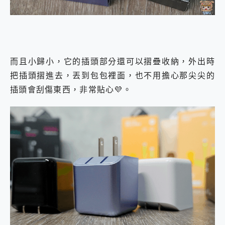
而且小歸小，它的插頭部分還可以摺疊收納，外出時
把插頭摺進去，丟到包包裡面，也不用擔心那尖尖的
插頭會刮傷東西，非常貼心💜。