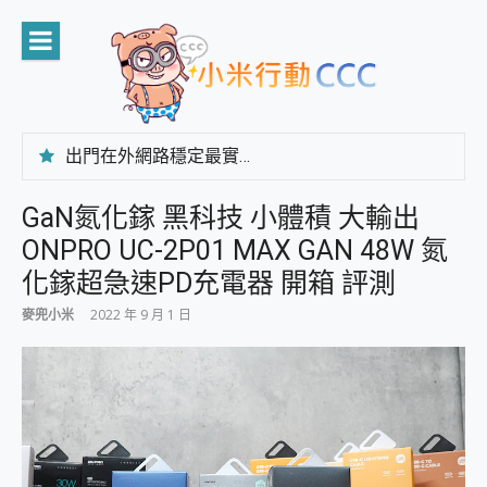
Skip
to
content
出門在外網路穩定最實在 「台灣大哥大」榮獲 4G/5G 在線率全球 NO.3 全台第一與全台六冠王實測心得，走到哪順到哪！
「AUSNAT R1 錄音卡」開箱評測~ 終結會議紀錄地獄，自動生成摘要報告，200+語言翻譯，旅遊最強搭檔。
CP 值天花板~ Bongcom BS5 足球君開箱~ 短焦投影機 3千元就能擁有！ 折扣碼在這～
GaN氮化鎵 黑科技 小體積 大輸出
專為 PC上的 XBOX和掌機設計的 FireCuda X1070 SSD 固態硬碟開箱 評測
ONPRO UC-2P01 MAX GAN 48W 氮
台灣製攝影機在這裡，100%全無線設計 SpotCam Solo Eco 太陽能防水雲端攝影機 SpotCam Solo 3 2.5K高畫質戶外攝影機 開箱 評測
電力超超超持久 MSI 微星 Prestige 14 AI+ D3MG-031TW 14吋 開箱評價，AI輕薄商務筆電 Copilot+ PC
化鎵超急速PD充電器 開箱 評測
超懂拍、耐用 AI 街拍機~ realme 16 Pro 開箱評價~ 2 億畫素 LumaColor 影像、持久續航與 IP69K 高防護
麥兜小米
2022 年 9 月 1 日
防窺黑科技 Galaxy S26 Ultra系列保護貼怎麼選？imos AR 低反光玻璃、藍寶石鏡頭貼與軍規防摔殼完整開箱評價
AI 支付 一錶搞定大小事 Xiaomi Watch 5 開箱 評測
超驚艷 讓人一眼就愛上 LENOVO 聯想 Yoga Book 9 14吋 AI輕薄筆電 開箱 評測
美到讓人超想擁有 moto pad 60 系列 與 Moto | Swarovski razr 60 冰藍限定版本 開箱 評測
好用的 EaseUS Partition Master 讓您輕鬆的移除與格式化有防寫保護的隨身碟或SD卡
一鍵修復模糊影片、舊照的 AI 好幫手! VideoProc Converter AI 新版全解析 × 年末優惠，一篇全看懂
小朋友才做選擇 投影機 RGB藍牙音響 氛圍情境燈 我通通都要！ Starfish 2 幻彩膠囊投影機｜結合「 智慧投影 & 煥彩流動 」的沈浸式生活新體驗