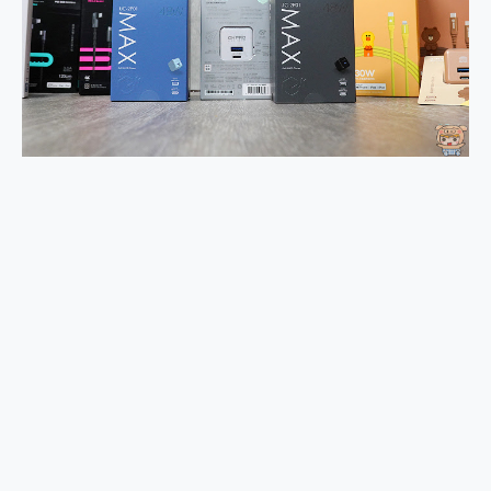
外型超吸晴~ 給您絕佳操控體驗 GravaStar Mercury K1 系列 異星機械鍵盤與 Mercury X 系列 輕量無線電競滑鼠 開箱 評測
開箱~變身「蜘蛛人」椅子軍師！MSI MPG 491CQP QD-OLED 超寬曲面電競螢幕，多工辦公、爽度滿滿的終極桌面體驗
iPhone 17 系列 有認證的防護來囉！ imos 首家導入 UL MCV 行銷宣告驗證的手機配件品牌
DJI Osmo Pocket 3 爽爽帶回家 歡慶 EaseUS 21 週年到來，「Slogan 海報徵稿活動」好康大放送
小巧好吸不擋鏡頭 有Qi2認證的 ONPRO MagReact MXs2 5000mAh薄型磁吸無線急速行動電源 開箱 評測
會走動的冷暖氣 SONY REON POCKET PRO 穿戴式智慧冷暖調溫裝置 開箱 評測
寶可夢飛人外掛iToolab AnyGo全新升級，GO Fest 五折優惠嗨翻天！支援 iOS/Android！
百倍變焦實測~ vivo X200 Pro 與 S25 Ultra 誰能滿足全場景拍攝需求？
超好用的 PLAUD NotePin AI 智慧錄音膠囊~ 您的AI 秘書已上線 每月免費送你 300分鐘轉寫
COMPUTEX 2025 來囉！AGI亞奇雷 AI・Gaming・創作儲存方案登場，趕快來AGI亞奇雷挑戰任務抽 PS5！
自帶線的 有線無線都能充 ONPRO MagReact M5 10000mAh 5合1 磁吸無線急速行動電源 開箱 評測
飛利浦 JS7310 ⚡【電急便｜行動儲能救車電源】 可靠的旅行夥伴！帶給您優異的安全性與強大供電效能
是螢幕也是電視! 一機超多用途「MSI微星 Modern MD272UPSW 27型」 4K IPS 輕薄商用智慧聯網螢幕 開箱 評測
您的專屬AI 助手 Yoga Slim 7 Aura Edition 觸控AI筆電 開箱 評測
realme 14 Pro 超硬軍規、冰感變色實測，realme 14 5G 遊戲戰鬥值爆表，效能x娛樂全都要！
iPhone、Apple Watch、AirPods耳機 三個設備充電一起搞定 ONPRO MagReact™ M3 3 in 1可攜摺疊無線充電器 開箱 評測
動靜皆宜「HUAWEI FreeArc」開放式耳掛耳機，無感配戴! 超穩超服貼，音質、通話也很優質
好玩好拍 vivo V50 ~ 口袋裡的 Zeiss 潮流攝影棚!
25種洗烘模式一機搞定! Roborock 衣莉莎白 H1 Neo分子篩洗脫烘 AI 滾筒洗衣機
給 MSI Claw 系列電競掌機 最完美的家 MSI Nest Docking Station 掌機專屬擴充底座 開箱 評測
B&O 精品級音響! Home+ 中嘉寬頻 SoundBox 劇院串流盒 開箱 評測