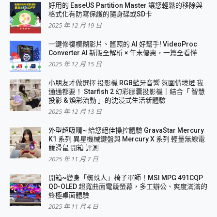
好用的 EaseUS Partition Master 讓您輕鬆的移除與
格式化有防寫保護的隨身碟或SD卡
2025 年 12 月 19 日
一鍵修復模糊影片、舊照的 AI 好幫手! VideoProc
Converter AI 新版全解析 × 年末優惠，一篇全看懂
2025 年 12 月 15 日
小朋友才做選擇 投影機 RGB藍牙音響 氛圍情境燈 我
通通都要！ Starfish 2 幻彩膠囊投影機｜結合「 智慧
投影 & 煥彩流動 」的沈浸式生活新體驗
2025 年 12 月 13 日
外型超吸晴~ 給您絕佳操控體驗 GravaStar Mercury
K1 系列 異星機械鍵盤與 Mercury X 系列 輕量無線電
競滑鼠 開箱 評測
2025 年 11 月 7 日
開箱~變身「蜘蛛人」椅子軍師！MSI MPG 491CQP
QD-OLED 超寬曲面電競螢幕，多工辦公、爽度滿滿的
終極桌面體驗
2025 年 11 月 4 日