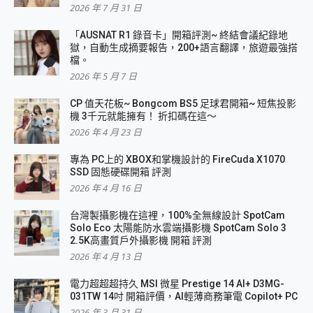
2026 年 7 月 31 日
「AUSNAT R1 錄音卡」開箱評測~ 終結會議紀錄地
獄，自動生成摘要報告，200+語言翻譯，旅遊最強搭
檔。
2026 年 5 月 7 日
CP 值天花板~ Bongcom BS5 足球君開箱~ 短焦投影
機 3千元就能擁有！ 折扣碼在這～
2026 年 4 月 23 日
專為 PC上的 XBOX和掌機設計的 FireCuda X1070
SSD 固態硬碟開箱 評測
2026 年 4 月 16 日
台灣製攝影機在這裡，100%全無線設計 SpotCam
Solo Eco 太陽能防水雲端攝影機 SpotCam Solo 3
2.5K高畫質戶外攝影機 開箱 評測
2026 年 4 月 13 日
電力超超超持久 MSI 微星 Prestige 14 AI+ D3MG-
031TW 14吋 開箱評價，AI輕薄商務筆電 Copilot+ PC
2026 年 3 月 31 日