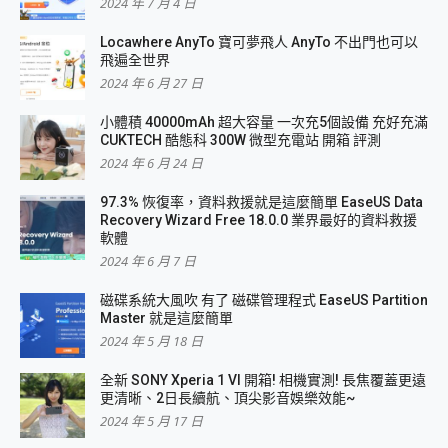
2024 年 7 月 4 日
Locawhere AnyTo 寶可夢飛人 AnyTo 不出門也可以
飛遍全世界
2024 年 6 月 27 日
小體積 40000mAh 超大容量 一次充5個設備 充好充滿
CUKTECH 酷態科 300W 微型充電站 開箱 評測
2024 年 6 月 24 日
97.3% 恢復率，資料救援就是這麼簡單 EaseUS Data
Recovery Wizard Free 18.0.0 業界最好的資料救援
軟體
2024 年 6 月 7 日
磁碟系統大風吹 有了 磁碟管理程式 EaseUS Partition
Master 就是這麼簡單
2024 年 5 月 18 日
全新 SONY Xperia 1 VI 開箱! 相機實測! 長焦覆蓋更遠
更清晰、2日長續航、頂尖影音娛樂效能~
2024 年 5 月 17 日