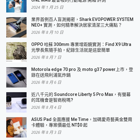
ONE MAG 最會吸的行動電源 開箱 評測
2024 年 1 月 25 日
業界首例百人盲測揭密，Shark EVOPOWER SYSTEM
NEO+ 實測，如何精準解決居家清潔三大痛點？
2026 年 8 月 10 日
OPPO 哈蘇 300mm 專業增距鏡實測：Find X9 Ultra
光學長焦隨手拍，紀錄生活就是這麼簡單
2026 年 8 月 7 日
Motorola edge 70 pro 及 moto g37 power上市，登
錄在送飛利浦氣炸鍋
2026 年 8 月 6 日
近八千元的 Soundcore Liberty 5 Pro Max，有螢幕
的耳機會是智商稅嗎?
2026 年 8 月 4 日
ASUS Pad 全面應援 Me Time，加碼愛奇藝黃金雙周
卡體驗，專案價最低 NT$0 起
2026 年 8 月 3 日