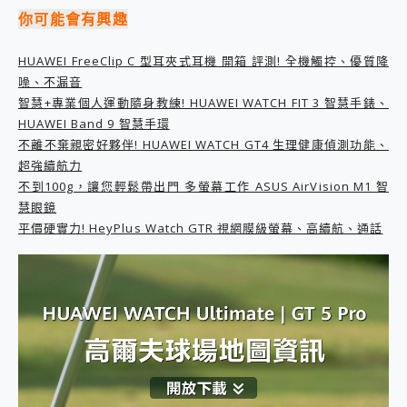
2億 APO蔡司長焦神機降臨~ vivo X200 Pro、vivo X200 就是這麼好拍
你可能會有興趣
EaseUS Vocal Remover 免費線上去聲器一鍵去除人聲 人聲 音樂分離 2024 消除人聲推薦
3 個超值 MHN 飛人工具分享~~ iToolab AnyGo 魔物獵人 Now飛人 ios教學 不出門也可以到處走
HUAWEI FreeClip C 型耳夾式耳機 開箱 評測! 全機觸控、優質降
Locawhere AnyTo 寶可夢飛人 AnyTo 不出門也可以飛遍全世界
噪、不漏音
小體積 40000mAh 超大容量 一次充5個設備 充好充滿 CUKTECH 酷態科 300W 微型充電站 開箱 評測
智慧+專業個人運動隨身教練! HUAWEI WATCH FIT 3 智慧手錶、
97.3% 恢復率，資料救援就是這麼簡單 EaseUS Data Recovery Wizard Free 18.0.0 業界最好的資料救援軟體
HUAWEI Band 9 智慧手環
磁碟系統大風吹 有了 磁碟管理程式 EaseUS Partition Master 就是這麼簡單
不離不棄親密好夥伴! HUAWEI WATCH GT4 生理健康偵測功能、
全新 SONY Xperia 1 VI 開箱! 相機實測! 長焦覆蓋更遠更清晰、2日長續航、頂尖影音娛樂效能~
超強續航力
Xiaomi 14 Ultra 開箱 評測~ 有深度的 Leica 影像旗艦手機! 加碼小旗艦 Xiaomi 14 開箱 評測
不到100g，讓您輕鬆帶出門 多螢幕工作 ASUS AirVision M1 智
vivo TWS 3e 真無線藍牙耳機智慧降噪升級、音質明亮溫潤，並支援雙設備連接~
慧眼鏡
MSI Claw 掌機專屬配件包 來囉 完美保護 MSI Claw A1M-026TW 電競掌機
平價硬實力! HeyPlus Watch GTR 視網膜級螢幕、高續航、通話
人像旗艦 vivo V30 系列 開箱 評測! 首搭蔡司光學鏡頭、攝影棚級柔光環、拍攝功能最好玩的美拍神機 vivo V30 Pro
多個願望一次滿足 超強散熱 微星 MSI Claw A1M-026TW 電競掌機 開箱 評測
一吸完美對位 擁有超強吸力與超好用的隱磁支架 O-ONE MAG 最會吸的行動電源 開箱 評測
業界首例百人盲測揭密，Shark EVOPOWER SYSTEM NEO+ 實測，如何精準解決居家清潔三大痛點？
OPPO 哈蘇 300mm 專業增距鏡實測：Find X9 Ultra 光學長焦隨手拍，紀錄生活就是這麼簡單
Motorola edge 70 pro 及 moto g37 power上市，登錄在送飛利浦氣炸鍋
近八千元的 Soundcore Liberty 5 Pro Max，有螢幕的耳機會是智商稅嗎?