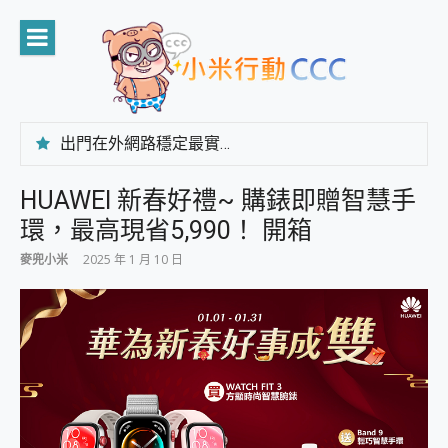
Skip
to
content
出門在外網路穩定最實在 「台灣大哥大」榮獲 4G/5G 在線率全球 NO.3 全台第一與全台六冠王實測心得，走到哪順到哪！
「AUSNAT R1 錄音卡」開箱評測~ 終結會議紀錄地獄，自動生成摘要報告，200+語言翻譯，旅遊最強搭檔。
CP 值天花板~ Bongcom BS5 足球君開箱~ 短焦投影機 3千元就能擁有！ 折扣碼在這～
HUAWEI 新春好禮~ 購錶即贈智慧手
專為 PC上的 XBOX和掌機設計的 FireCuda X1070 SSD 固態硬碟開箱 評測
環，最高現省5,990！ 開箱
台灣製攝影機在這裡，100%全無線設計 SpotCam Solo Eco 太陽能防水雲端攝影機 SpotCam Solo 3 2.5K高畫質戶外攝影機 開箱 評測
電力超超超持久 MSI 微星 Prestige 14 AI+ D3MG-031TW 14吋 開箱評價，AI輕薄商務筆電 Copilot+ PC
麥兜小米
2025 年 1 月 10 日
超懂拍、耐用 AI 街拍機~ realme 16 Pro 開箱評價~ 2 億畫素 LumaColor 影像、持久續航與 IP69K 高防護
防窺黑科技 Galaxy S26 Ultra系列保護貼怎麼選？imos AR 低反光玻璃、藍寶石鏡頭貼與軍規防摔殼完整開箱評價
AI 支付 一錶搞定大小事 Xiaomi Watch 5 開箱 評測
超驚艷 讓人一眼就愛上 LENOVO 聯想 Yoga Book 9 14吋 AI輕薄筆電 開箱 評測
美到讓人超想擁有 moto pad 60 系列 與 Moto | Swarovski razr 60 冰藍限定版本 開箱 評測
好用的 EaseUS Partition Master 讓您輕鬆的移除與格式化有防寫保護的隨身碟或SD卡
一鍵修復模糊影片、舊照的 AI 好幫手! VideoProc Converter AI 新版全解析 × 年末優惠，一篇全看懂
小朋友才做選擇 投影機 RGB藍牙音響 氛圍情境燈 我通通都要！ Starfish 2 幻彩膠囊投影機｜結合「 智慧投影 & 煥彩流動 」的沈浸式生活新體驗