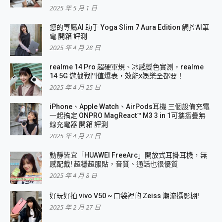
2025 年 5 月 1 日
您的專屬AI 助手 Yoga Slim 7 Aura Edition 觸控AI筆
電 開箱 評測
2025 年 4 月 28 日
realme 14 Pro 超硬軍規、冰感變色實測，realme
14 5G 遊戲戰鬥值爆表，效能x娛樂全都要！
2025 年 4 月 25 日
iPhone、Apple Watch、AirPods耳機 三個設備充電
一起搞定 ONPRO MagReact™ M3 3 in 1可攜摺疊無
線充電器 開箱 評測
2025 年 4 月 23 日
動靜皆宜「HUAWEI FreeArc」開放式耳掛耳機，無
感配戴! 超穩超服貼，音質、通話也很優質
2025 年 4 月 8 日
好玩好拍 vivo V50 ~ 口袋裡的 Zeiss 潮流攝影棚!
2025 年 2 月 27 日