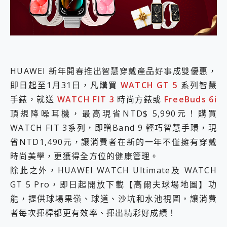
外型超吸晴~ 給您絕佳操控體驗 GravaStar Mercury K1 系列 異星機械鍵盤與 Mercury X 系列 輕量無線電競滑鼠 開箱 評測
開箱~變身「蜘蛛人」椅子軍師！MSI MPG 491CQP QD-OLED 超寬曲面電競螢幕，多工辦公、爽度滿滿的終極桌面體驗
iPhone 17 系列 有認證的防護來囉！ imos 首家導入 UL MCV 行銷宣告驗證的手機配件品牌
DJI Osmo Pocket 3 爽爽帶回家 歡慶 EaseUS 21 週年到來，「Slogan 海報徵稿活動」好康大放送
小巧好吸不擋鏡頭 有Qi2認證的 ONPRO MagReact MXs2 5000mAh薄型磁吸無線急速行動電源 開箱 評測
會走動的冷暖氣 SONY REON POCKET PRO 穿戴式智慧冷暖調溫裝置 開箱 評測
寶可夢飛人外掛iToolab AnyGo全新升級，GO Fest 五折優惠嗨翻天！支援 iOS/Android！
HUAWEI 新年開春推出智慧穿戴產品好事成雙優惠，
百倍變焦實測~ vivo X200 Pro 與 S25 Ultra 誰能滿足全場景拍攝需求？
即日起至1月31日，凡購買
WATCH GT 5
系列智慧
超好用的 PLAUD NotePin AI 智慧錄音膠囊~ 您的AI 秘書已上線 每月免費送你 300分鐘轉寫
手錶，就送
WATCH FIT 3
時尚方錶或
FreeBuds 6i
COMPUTEX 2025 來囉！AGI亞奇雷 AI・Gaming・創作儲存方案登場，趕快來AGI亞奇雷挑戰任務抽 PS5！
頂規降噪耳機，最高現省NTD$ 5,990元！購買
自帶線的 有線無線都能充 ONPRO MagReact M5 10000mAh 5合1 磁吸無線急速行動電源 開箱 評測
飛利浦 JS7310 ⚡【電急便｜行動儲能救車電源】 可靠的旅行夥伴！帶給您優異的安全性與強大供電效能
WATCH FIT 3系列，即贈Band 9 輕巧智慧手環，現
是螢幕也是電視! 一機超多用途「MSI微星 Modern MD272UPSW 27型」 4K IPS 輕薄商用智慧聯網螢幕 開箱 評測
省NTD1,490元，讓消費者在新的一年不僅擁有穿戴
您的專屬AI 助手 Yoga Slim 7 Aura Edition 觸控AI筆電 開箱 評測
時尚美學，更獲得全方位的健康管理。
realme 14 Pro 超硬軍規、冰感變色實測，realme 14 5G 遊戲戰鬥值爆表，效能x娛樂全都要！
iPhone、Apple Watch、AirPods耳機 三個設備充電一起搞定 ONPRO MagReact™ M3 3 in 1可攜摺疊無線充電器 開箱 評測
除此之外，HUAWEI WATCH Ultimate及 WATCH
動靜皆宜「HUAWEI FreeArc」開放式耳掛耳機，無感配戴! 超穩超服貼，音質、通話也很優質
GT 5 Pro，即日起開放下載【高爾夫球場地圖】功
好玩好拍 vivo V50 ~ 口袋裡的 Zeiss 潮流攝影棚!
能，提供球場果嶺、球道、沙坑和水池視圖，讓消費
25種洗烘模式一機搞定! Roborock 衣莉莎白 H1 Neo分子篩洗脫烘 AI 滾筒洗衣機
者每次揮桿都更有效率、揮出精彩好成績！
給 MSI Claw 系列電競掌機 最完美的家 MSI Nest Docking Station 掌機專屬擴充底座 開箱 評測
B&O 精品級音響! Home+ 中嘉寬頻 SoundBox 劇院串流盒 開箱 評測