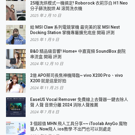
25種洗烘模式一機搞定! Roborock 衣莉莎白 H1 Neo
分子篩洗脫烘 AI 滾筒洗衣機
2025 年 2 月 10 日
給 MSI Claw 系列電競掌機 最完美的家 MSI Nest
Docking Station 掌機專屬擴充底座 開箱 評測
2025 年 1 月 9 日
B&O 精品級音響! Home+ 中嘉寬頻 SoundBox 劇院
串流盒 開箱 評測
2024 年 12 月 10 日
2億 APO蔡司長焦神機降臨~ vivo X200 Pro、vivo
X200 就是這麼好拍
2024 年 11 月 25 日
EaseUS Vocal Remover 免費線上去聲器一鍵去除人
聲 人聲 音樂分離 2024 消除人聲推薦
2024 年 7 月 8 日
3 個超值 MHN 飛人工具分享~~ iToolab AnyGo 魔物
獵人 Now飛人 ios教學 不出門也可以到處走