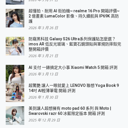
超懂拍、耐用 AI 街拍機~ realme 16 Pro 開箱評價~
2 億畫素 LumaColor 影像、持久續航與 IP69K 高防
護
2026 年 3 月 26 日
防窺黑科技 Galaxy S26 Ultra系列保護貼怎麼選？
imos AR 低反光玻璃、藍寶石鏡頭貼與軍規防摔殼完
整開箱評價
2026 年 3 月 21 日
AI 支付 一錶搞定大小事 Xiaomi Watch 5 開箱 評測
2026 年 3 月 13 日
超驚艷 讓人一眼就愛上 LENOVO 聯想 Yoga Book 9
14吋 AI輕薄筆電 開箱 評測
2026 年 1 月 30 日
美到讓人超想擁有 moto pad 60 系列 與 Moto |
Swarovski razr 60 冰藍限定版本 開箱 評測
2025 年 12 月 29 日