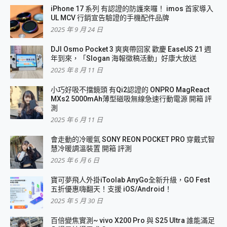
iPhone 17 系列 有認證的防護來囉！ imos 首家導入
UL MCV 行銷宣告驗證的手機配件品牌
2025 年 9 月 24 日
DJI Osmo Pocket 3 爽爽帶回家 歡慶 EaseUS 21 週
年到來，「Slogan 海報徵稿活動」好康大放送
2025 年 8 月 11 日
小巧好吸不擋鏡頭 有Qi2認證的 ONPRO MagReact
MXs2 5000mAh薄型磁吸無線急速行動電源 開箱 評
測
2025 年 6 月 11 日
會走動的冷暖氣 SONY REON POCKET PRO 穿戴式智
慧冷暖調溫裝置 開箱 評測
2025 年 6 月 6 日
寶可夢飛人外掛iToolab AnyGo全新升級，GO Fest
五折優惠嗨翻天！支援 iOS/Android！
2025 年 5 月 30 日
百倍變焦實測~ vivo X200 Pro 與 S25 Ultra 誰能滿足