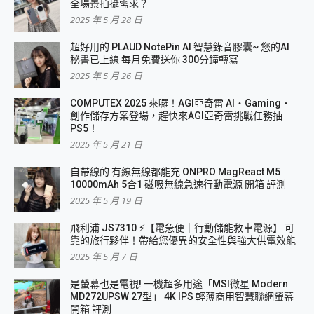
全場景拍攝需求？
2025 年 5 月 28 日
超好用的 PLAUD NotePin AI 智慧錄音膠囊~ 您的AI
秘書已上線 每月免費送你 300分鐘轉寫
2025 年 5 月 26 日
COMPUTEX 2025 來囉！AGI亞奇雷 AI・Gaming・
創作儲存方案登場，趕快來AGI亞奇雷挑戰任務抽
PS5！
2025 年 5 月 21 日
自帶線的 有線無線都能充 ONPRO MagReact M5
10000mAh 5合1 磁吸無線急速行動電源 開箱 評測
2025 年 5 月 19 日
飛利浦 JS7310 ⚡【電急便｜行動儲能救車電源】 可
靠的旅行夥伴！帶給您優異的安全性與強大供電效能
2025 年 5 月 7 日
是螢幕也是電視! 一機超多用途「MSI微星 Modern
MD272UPSW 27型」 4K IPS 輕薄商用智慧聯網螢幕
開箱 評測