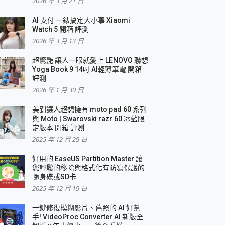
2026 年 3 月 21 日
AI 支付 一錶搞定大小事 Xiaomi
簡單
Watch 5 開箱 評測
2026 年 3 月 13 日
超驚艷 讓人一眼就愛上 LENOVO 聯想
Yoga Book 9 14吋 AI輕薄筆電 開箱
評測
2026 年 1 月 30 日
美到讓人超想擁有 moto pad 60 系列
與 Moto | Swarovski razr 60 冰藍限
定版本 開箱 評測
2025 年 12 月 29 日
好用的 EaseUS Partition Master 讓
您輕鬆的移除與格式化有防寫保護的
隨身碟或SD卡
2025 年 12 月 19 日
一鍵修復模糊影片、舊照的 AI 好幫
手! VideoProc Converter AI 新版全