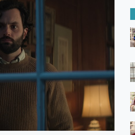
6 Ultra系列保護貼怎麼選？imos AR 低反光玻璃、藍寶石鏡頭
mi Watch 5 開箱 評測
O 聯想 Yoga Book 9 14吋 AI輕薄筆電 開箱 評測
60 系列 與 Moto | Swarovski razr 60 冰藍限定版本 開箱 評測
tion Master 讓您輕鬆的移除與格式化有防寫保護的隨身碟或SD卡
好幫手! VideoProc Converter AI 新版全解析 × 年末優惠
B藍牙音響 氛圍情境燈 我通通都要！ Starfish 2 幻彩膠囊投影
GravaStar Mercury K1 系列 異星機械鍵盤與 Mercury 
！MSI MPG 491CQP QD-OLED 超寬曲面電競螢幕，
證的防護來囉！ imos 首家導入 UL MCV 行銷宣告驗證的手機配件品牌
 爽爽帶回家 歡慶 EaseUS 21 週年到來，「Slogan 海報徵稿活動」
的 ONPRO MagReact MXs2 5000mAh薄型磁吸無線急速行
ON POCKET PRO 穿戴式智慧冷暖調溫裝置 開箱 評測
yGo全新升級，GO Fest 五折優惠嗨翻天！支援 iOS/Android！
 Pro 與 S25 Ultra 誰能滿足全場景拍攝需求？
in AI 智慧錄音膠囊~ 您的AI 秘書已上線 每月免費送你 300分鐘轉
囉！AGI亞奇雷 AI・Gaming・創作儲存方案登場，趕快來AGI亞奇雷
RO MagReact M5 10000mAh 5合1 磁吸無線急速行動電源
電急便｜行動儲能救車電源】 可靠的旅行夥伴！帶給您優異的安全性
「MSI微星 Modern MD272UPSW 27型」 4K IPS 輕薄