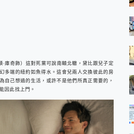
希頓·庫奇飾）這對死黨可說南轅北轍，黛比跟兒子定
幻多端的紐約如魚得水。這會兒兩人交換彼此的房
為自己想過的生活，或許不是他們所真正需要的，
能因此找上門。