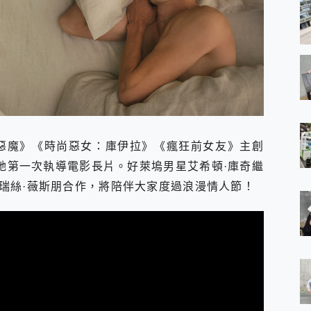
 的惡魔》《時尚惡女：庫伊拉》《瘋狂前女友》主創
是她第一次執導電影長片。好萊塢男星艾希頓·庫奇繼
瑞絲·薇斯朋合作，將陪伴大家度過浪漫情人節！