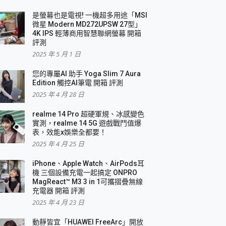
是螢幕也是電視! 一機超多用途「MSI
微星 Modern MD272UPSW 27型」
4K IPS 輕薄商用智慧聯網螢幕 開箱
評測
2025 年 5 月 1 日
您的專屬AI 助手 Yoga Slim 7 Aura
Edition 觸控AI筆電 開箱 評測
2025 年 4 月 28 日
realme 14 Pro 超硬軍規、冰感變色
實測，realme 14 5G 遊戲戰鬥值爆
表，效能x娛樂全都要！
2025 年 4 月 25 日
iPhone、Apple Watch、AirPods耳
機 三個設備充電一起搞定 ONPRO
MagReact™ M3 3 in 1可攜摺疊無線
充電器 開箱 評測
2025 年 4 月 23 日
動靜皆宜「HUAWEI FreeArc」開放