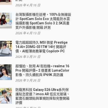
2026 年 4 月 16 日
要！
台灣製攝影機在這裡，100%全無線設
3 in 1可攜摺疊無線充電器 開箱 評測
計 SpotCam Solo Eco 太陽能防水雲
優質
端攝影機 SpotCam Solo 3 2.5K高畫
質戶外攝影機 開箱 評測
2026 年 4 月 13 日
 評測
電力超超超持久 MSI 微星 Prestige
14 AI+ D3MG-031TW 14吋 開箱評
價，AI輕薄商務筆電 Copilot+ PC
2026 年 3 月 31 日
到處走
超懂拍、耐用 AI 街拍機~ realme 16
 開箱 評測
Pro 開箱評價~ 2 億畫素 LumaColor
業界最好的資料救援軟體
影像、持久續航與 IP69K 高防護
2026 年 3 月 26 日
效能~
防窺黑科技 Galaxy S26 Ultra系列保
護貼怎麼選？imos AR 低反光玻璃、
藍寶石鏡頭貼與軍規防摔殼完整開箱
評價
機 vivo V30 Pro