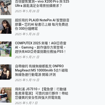
百倍變焦實測~ vivo X200 Pro 與 S25
Ultra 誰能滿足全場景拍攝需求？
2025 年 5 月 28 日
超好用的 PLAUD NotePin AI 智慧錄音
膠囊~ 您的AI 秘書已上線 每月免費送
你 300分鐘轉寫
2025 年 5 月 26 日
COMPUTEX 2025 來囉！AGI亞奇雷
AI・Gaming・創作儲存方案登場，
趕快來AGI亞奇雷挑戰任務抽 PS5！
2025 年 5 月 21 日
自帶線的 有線無線都能充 ONPRO
MagReact M5 10000mAh 5合1 磁吸
無線急速行動電源 開箱 評測
2025 年 5 月 19 日
飛利浦 JS7310 ⚡【電急便｜行動儲
能救車電源】 可靠的旅行夥伴！帶給
您優異的安全性與強大供電效能
2025 年 5 月 7 日