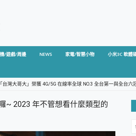
機/遊戲/周邊
NEWS
家電/智慧小物
小米3C 軟體
台灣大哥大」榮獲 4G/5G 在線率全球 NO.3 全台第一與全
卡」開箱評測~ 終結會議紀錄地獄，自動生成摘要報告，200+語言
m BS5 足球君開箱~ 短焦投影機 3千元就能擁有！ 折扣碼在這～
上架囉~ 2023 年不管想看什麼類型的
的 FireCuda X1070 SSD 固態硬碟開箱 評測
線設計 SpotCam Solo Eco 太陽能防水雲端攝影機 SpotCam
S
stige 14 AI+ D3MG-031TW 14吋 開箱評價，AI輕薄商務筆電 Co
FO
alme 16 Pro 開箱評價~ 2 億畫素 LumaColor 影像、持久續航與