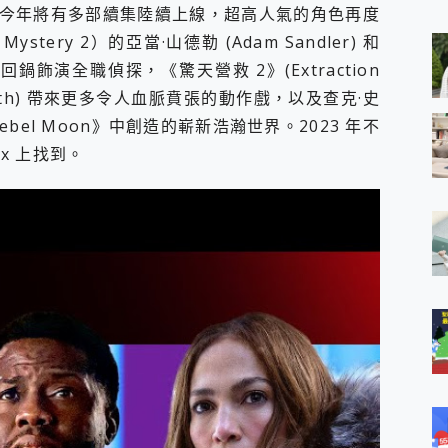
 MSI Claw A1M-026TW 電競掌機 開箱 評測
今年將有多部續集陸續上線，超高人氣的角色再度
與超好用的隱磁支架 O-ONE MAG 最會吸的行動電源 開箱 評測
tery 2）的亞當·山德勒 (Adam Sandler) 和
業增距鏡實測：Find X9 Ultra 光學長焦隨手拍，紀錄生活就是這麼
on) 回鍋飾演全職偵探，《驚天營救 2》(Extraction
ro 及 moto g37 power上市，登錄在送飛利浦氣炸鍋
sworth) 帶來更多令人血脈賁張的動作戲，以及查克·史
iberty 5 Pro Max，有螢幕的耳機會是智商稅嗎?
e Time，加碼愛奇藝黃金雙周卡體驗，專案價最低 NT$0 起
《Rebel Moon》中創造的嶄新浩瀚世界。2023 年不
x 上找到。