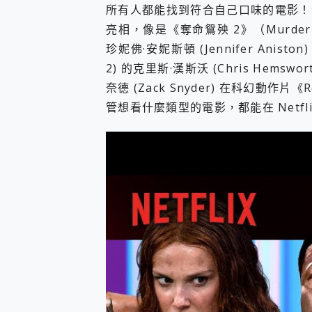
多個願望一次滿足 超強散熱 微星
所有人都能找到符合自己口味的電影！
一吸完美對位 擁有超強吸力
亮相，像是《奪命鴛殃 2》（Murder Mys
OPPO 哈蘇 300mm 專
珍妮佛·安妮斯頓 (Jennifer Anist
Motorola edge 70 p
2) 的克里斯·漢斯沃 (Chris Hem
近八千元的 Soundcore L
ASUS Pad 全面應援 M
奈德 (Zack Snyder) 在科幻動作片
管想看什麼類型的電影，都能在 Netfli