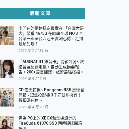
貼與軍規防摔殼完整開箱評價
最新文章
出門在外網路穩定最實在 「台灣大哥
，一篇全看懂
大」榮獲 4G/5G 在線率全球 NO.3 全
台第一與全台六冠王實測心得，走到
機｜結合「 智慧投影 & 煥彩流動 」的沈浸
哪順到哪！
2026 年 7 月 31 日
X 系列 輕量無線電競滑鼠 開箱 評測
多工辦公、爽度滿滿的終極桌面體驗
「AUSNAT R1 錄音卡」開箱評測~ 終
結會議紀錄地獄，自動生成摘要報
好康大放送
告，200+語言翻譯，旅遊最強搭檔。
動電源 開箱 評測
2026 年 5 月 7 日
CP 值天花板~ Bongcom BS5 足球君
開箱~ 短焦投影機 3千元就能擁有！
折扣碼在這～
寫
2026 年 4 月 23 日
挑戰任務抽 PS5！
 開箱 評測
專為 PC上的 XBOX和掌機設計的
與強大供電效能
FireCuda X1070 SSD 固態硬碟開箱
商用智慧聯網螢幕 開箱 評測
評測