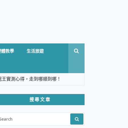
硬體教學
生活旅遊
台六冠王實測心得，走到哪順到哪！
翻譯，旅遊最強搭檔。
搜尋文章
 Solo 3 2.5K高畫質戶外攝影機 開箱 評
EARCH
pilot+ PC
R:
 IP69K 高防護