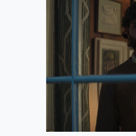
防窺黑科技 Galaxy S2
AI 支付 一錶搞定大小事 Xiao
超驚艷 讓人一眼就愛上 LENOV
美到讓人超想擁有 moto pad 
好用的 EaseUS Parti
一鍵修復模糊影片、舊照的 AI 
小朋友才做選擇 投影機 RG
式生活新體驗
外型超吸晴~ 給您絕佳操控體驗 
開箱~變身「蜘蛛人」椅子軍師
iPhone 17 系列 有認
DJI Osmo Pocket 3
小巧好吸不擋鏡頭 有Qi2認證
會走動的冷暖氣 SONY RE
寶可夢飛人外掛iToolab An
百倍變焦實測~ vivo X200
超好用的 PLAUD NoteP
COMPUTEX 2025 來
自帶線的 有線無線都能充 ONP
飛利浦 JS7310 ⚡【
是螢幕也是電視! 一機超多用途