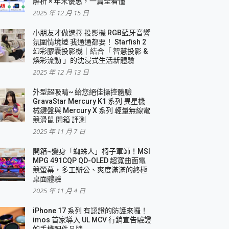
解析 × 年末優惠，一篇全看懂
2025 年 12 月 15 日
小朋友才做選擇 投影機 RGB藍牙音響
氛圍情境燈 我通通都要！ Starfish 2
幻彩膠囊投影機｜結合「 智慧投影 &
煥彩流動 」的沈浸式生活新體驗
2025 年 12 月 13 日
外型超吸晴~ 給您絕佳操控體驗
GravaStar Mercury K1 系列 異星機
械鍵盤與 Mercury X 系列 輕量無線電
競滑鼠 開箱 評測
2025 年 11 月 7 日
開箱~變身「蜘蛛人」椅子軍師！MSI
MPG 491CQP QD-OLED 超寬曲面電
競螢幕，多工辦公、爽度滿滿的終極
桌面體驗
2025 年 11 月 4 日
iPhone 17 系列 有認證的防護來囉！
imos 首家導入 UL MCV 行銷宣告驗證
的手機配件品牌