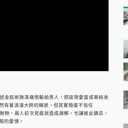
述金鈺彬飾演痛恨輸給男人，把談戀愛當成單純收
然有著浪漫大師的稱號，但其實極度不信任
無物，兩人初次見面就造成誤解，也讓彼此猜忌，
般的愛情。