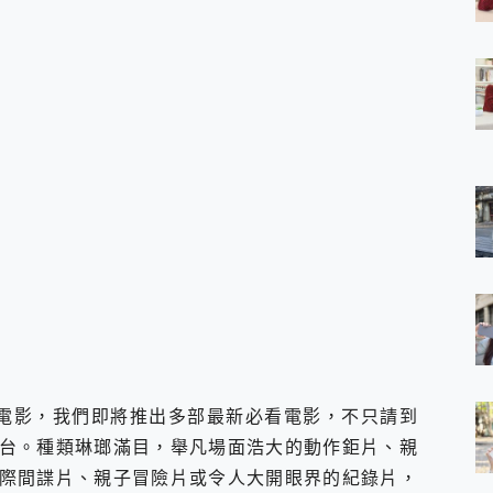
 7 Aura Edition 觸控AI筆電 開箱 評測
軍規、冰感變色實測，realme 14 5G 遊戲戰鬥值爆表，效能x娛樂全都
h、AirPods耳機 三個設備充電一起搞定 ONPRO MagReact™ M3 
eeArc」開放式耳掛耳機，無感配戴! 超穩超服貼，音質、通話也很
袋裡的 Zeiss 潮流攝影棚!
orock 衣莉莎白 H1 Neo分子篩洗脫烘 AI 滾筒洗衣機
 最完美的家 MSI Nest Docking Station 掌機專屬擴充底座 開箱
 中嘉寬頻 SoundBox 劇院串流盒 開箱 評測
ivo X200 Pro、vivo X200 就是這麼好拍
over 免費線上去聲器一鍵去除人聲 人聲 音樂分離 2024 消除人聲推薦
~~ iToolab AnyGo 魔物獵人 Now飛人 ios教學 不出門也可以
寶可夢飛人 AnyTo 不出門也可以飛遍全世界
容量 一次充5個設備 充好充滿 CUKTECH 酷態科 300W 微型充電站
簡單 EaseUS Data Recovery Wizard Free 18.0.0 
 EaseUS Partition Master 就是這麼簡單
1 VI 開箱! 相機實測! 長焦覆蓋更遠更清晰、2日長續航、頂尖影音娛樂
 評測~ 有深度的 Leica 影像旗艦手機! 加碼小旗艦 Xiaomi 14 開箱 評測
倫的電影，我們即將推出多部最新必看電影，不只請到
無線藍牙耳機智慧降噪升級、音質明亮溫潤，並支援雙設備連接~
台。種類琳瑯滿目，舉凡場面浩大的動作鉅片、親
來囉 完美保護 MSI Claw A1M-026TW 電競掌機
際間諜片、親子冒險片或令人大開眼界的紀錄片，
列 開箱 評測! 首搭蔡司光學鏡頭、攝影棚級柔光環、拍攝功能最好玩的美拍神