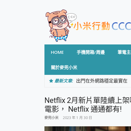
Skip
to
content
HOME
手機開箱/周邊
筆電主
關於麥兜小米
最新文章:
出門在外網路穩定最實在 「
「AUSNAT R1 錄音
CP 值天花板~ Bongco
Netflix 2月新片單陸續
專為 PC上的 XBOX和掌機設計
台灣製攝影機在這裡，100%全無
電影， Netflix 通通都有!
測
麥兜小米
2023 年 1 月 30 日
電力超超超持久 MSI 微星 Pre
超懂拍、耐用 AI 街拍機~ re