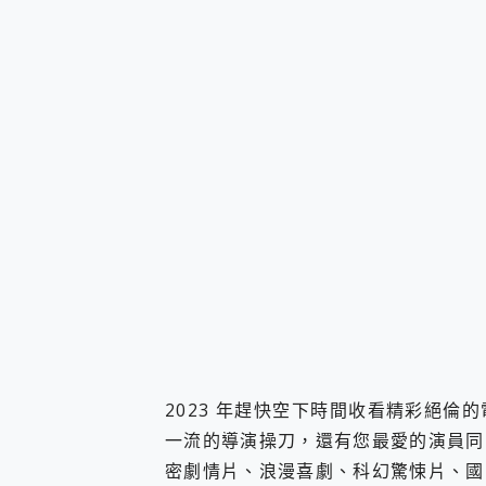
您的專屬AI 助手 Yoga Slim
realme 14 Pro 超硬
iPhone、Apple Watc
動靜皆宜「HUAWEI Fr
好玩好拍 vivo V50 ~ 口
25種洗烘模式一機搞定! Rob
給 MSI Claw 系列電競掌機
B&O 精品級音響! Home+
2億 APO蔡司長焦神機降臨~ v
EaseUS Vocal Rem
3 個超值 MHN 飛人工具分享
Locawhere AnyTo 
小體積 40000mAh 超大
97.3% 恢復率，資料救援就是這麼
磁碟系統大風吹 有了 磁碟管理程式
全新 SONY Xperia 
Xiaomi 14 Ultra 開箱
2023 年趕快空下時間收看精彩絕
vivo TWS 3e 真
一流的導演操刀，還有您最愛的演員同
MSI Claw 掌機專屬配件包 
密劇情片、浪漫喜劇、科幻驚悚片、國
人像旗艦 vivo V30 系