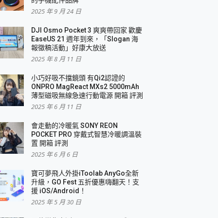
2025 年 9 月 24 日
DJI Osmo Pocket 3 爽爽帶回家 歡慶
EaseUS 21 週年到來，「Slogan 海
報徵稿活動」好康大放送
2025 年 8 月 11 日
小巧好吸不擋鏡頭 有Qi2認證的
ONPRO MagReact MXs2 5000mAh
薄型磁吸無線急速行動電源 開箱 評測
2025 年 6 月 11 日
會走動的冷暖氣 SONY REON
POCKET PRO 穿戴式智慧冷暖調溫裝
置 開箱 評測
2025 年 6 月 6 日
寶可夢飛人外掛iToolab AnyGo全新
升級，GO Fest 五折優惠嗨翻天！支
援 iOS/Android！
2025 年 5 月 30 日