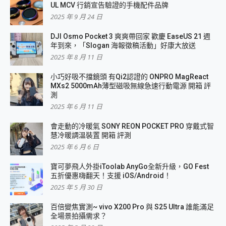
UL MCV 行銷宣告驗證的手機配件品牌
2025 年 9 月 24 日
DJI Osmo Pocket 3 爽爽帶回家 歡慶 EaseUS 21 週
年到來，「Slogan 海報徵稿活動」好康大放送
2025 年 8 月 11 日
小巧好吸不擋鏡頭 有Qi2認證的 ONPRO MagReact
MXs2 5000mAh薄型磁吸無線急速行動電源 開箱 評
測
2025 年 6 月 11 日
會走動的冷暖氣 SONY REON POCKET PRO 穿戴式智
慧冷暖調溫裝置 開箱 評測
2025 年 6 月 6 日
寶可夢飛人外掛iToolab AnyGo全新升級，GO Fest
五折優惠嗨翻天！支援 iOS/Android！
2025 年 5 月 30 日
百倍變焦實測~ vivo X200 Pro 與 S25 Ultra 誰能滿足
全場景拍攝需求？