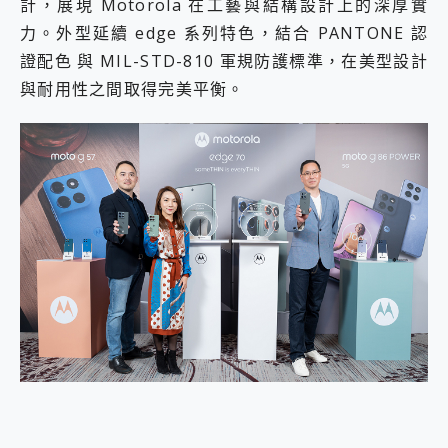
計，展現 Motorola 在工藝與結構設計上的深厚實
2億 APO蔡司長焦神機降臨~ vivo X200 Pro、vivo X200 就是這麼好拍
力。外型延續 edge 系列特色，結合 PANTONE 認
EaseUS Vocal Remover 免費線上去聲器一鍵去除人聲 人聲 音樂分離 2024 消除人聲推薦
證配色 與 MIL-STD-810 軍規防護標準，在美型設計
3 個超值 MHN 飛人工具分享~~ iToolab AnyGo 魔物獵人 Now飛人 ios教學 不出門也可以到處走
Locawhere AnyTo 寶可夢飛人 AnyTo 不出門也可以飛遍全世界
與耐用性之間取得完美平衡。
小體積 40000mAh 超大容量 一次充5個設備 充好充滿 CUKTECH 酷態科 300W 微型充電站 開箱 評測
97.3% 恢復率，資料救援就是這麼簡單 EaseUS Data Recovery Wizard Free 18.0.0 業界最好的資料救援軟體
磁碟系統大風吹 有了 磁碟管理程式 EaseUS Partition Master 就是這麼簡單
全新 SONY Xperia 1 VI 開箱! 相機實測! 長焦覆蓋更遠更清晰、2日長續航、頂尖影音娛樂效能~
Xiaomi 14 Ultra 開箱 評測~ 有深度的 Leica 影像旗艦手機! 加碼小旗艦 Xiaomi 14 開箱 評測
vivo TWS 3e 真無線藍牙耳機智慧降噪升級、音質明亮溫潤，並支援雙設備連接~
MSI Claw 掌機專屬配件包 來囉 完美保護 MSI Claw A1M-026TW 電競掌機
人像旗艦 vivo V30 系列 開箱 評測! 首搭蔡司光學鏡頭、攝影棚級柔光環、拍攝功能最好玩的美拍神機 vivo V30 Pro
多個願望一次滿足 超強散熱 微星 MSI Claw A1M-026TW 電競掌機 開箱 評測
一吸完美對位 擁有超強吸力與超好用的隱磁支架 O-ONE MAG 最會吸的行動電源 開箱 評測
Motorola edge 70 pro 及 moto g37 power上市，登錄在送飛利浦氣炸鍋
近八千元的 Soundcore Liberty 5 Pro Max，有螢幕的耳機會是智商稅嗎?
ASUS Pad 全面應援 Me Time，加碼愛奇藝黃金雙周卡體驗，專案價最低 NT$0 起
榮耀 HONOR 600 Pro x MOLLY Limited Edition 限量版開賣，攜手味全龍進駐大巨蛋萬人盛典