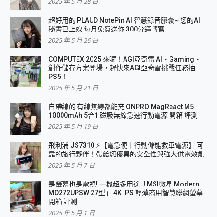
2025 年 5 月 28 日
超好用的 PLAUD NotePin AI 智慧錄音膠囊~ 您的AI
秘書已上線 每月免費送你 300分鐘轉寫
2025 年 5 月 26 日
COMPUTEX 2025 來囉！AGI亞奇雷 AI・Gaming・
創作儲存方案登場，趕快來AGI亞奇雷挑戰任務抽
PS5！
2025 年 5 月 21 日
自帶線的 有線無線都能充 ONPRO MagReact M5
10000mAh 5合1 磁吸無線急速行動電源 開箱 評測
2025 年 5 月 19 日
飛利浦 JS7310 ⚡【電急便｜行動儲能救車電源】 可
靠的旅行夥伴！帶給您優異的安全性與強大供電效能
2025 年 5 月 7 日
是螢幕也是電視! 一機超多用途「MSI微星 Modern
MD272UPSW 27型」 4K IPS 輕薄商用智慧聯網螢幕
開箱 評測
2025 年 5 月 1 日