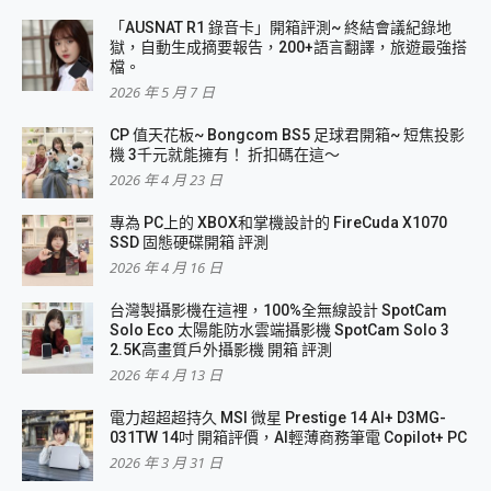
「AUSNAT R1 錄音卡」開箱評測~ 終結會議紀錄地
獄，自動生成摘要報告，200+語言翻譯，旅遊最強搭
檔。
2026 年 5 月 7 日
CP 值天花板~ Bongcom BS5 足球君開箱~ 短焦投影
機 3千元就能擁有！ 折扣碼在這～
2026 年 4 月 23 日
專為 PC上的 XBOX和掌機設計的 FireCuda X1070
SSD 固態硬碟開箱 評測
2026 年 4 月 16 日
台灣製攝影機在這裡，100%全無線設計 SpotCam
Solo Eco 太陽能防水雲端攝影機 SpotCam Solo 3
2.5K高畫質戶外攝影機 開箱 評測
2026 年 4 月 13 日
電力超超超持久 MSI 微星 Prestige 14 AI+ D3MG-
031TW 14吋 開箱評價，AI輕薄商務筆電 Copilot+ PC
2026 年 3 月 31 日