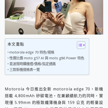
外型超吸晴~ 給您絕佳操控體驗 GravaStar Mercury K1 系列 異星機械鍵盤與 Mercury X 系列 輕量無線電競滑鼠 開箱 評測
開箱~變身「蜘蛛人」椅子軍師！MSI MPG 491CQP QD-OLED 超寬曲面電競螢幕，多工辦公、爽度滿滿的終極桌面體驗
iPhone 17 系列 有認證的防護來囉！ imos 首家導入 UL MCV 行銷宣告驗證的手機配件品牌
DJI Osmo Pocket 3 爽爽帶回家 歡慶 EaseUS 21 週年到來，「Slogan 海報徵稿活動」好康大放送
小巧好吸不擋鏡頭 有Qi2認證的 ONPRO MagReact MXs2 5000mAh薄型磁吸無線急速行動電源 開箱 評測
會走動的冷暖氣 SONY REON POCKET PRO 穿戴式智慧冷暖調溫裝置 開箱 評測
寶可夢飛人外掛iToolab AnyGo全新升級，GO Fest 五折優惠嗨翻天！支援 iOS/Android！
百倍變焦實測~ vivo X200 Pro 與 S25 Ultra 誰能滿足全場景拍攝需求？
超好用的 PLAUD NotePin AI 智慧錄音膠囊~ 您的AI 秘書已上線 每月免費送你 300分鐘轉寫
本文重點
COMPUTEX 2025 來囉！AGI亞奇雷 AI・Gaming・創作儲存方案登場，趕快來AGI亞奇雷挑戰任務抽 PS5！
motorola edge 70 特色/規格
自帶線的 有線無線都能充 ONPRO MagReact M5 10000mAh 5合1 磁吸無線急速行動電源 開箱 評測
性價比價 moto g57 AI 與 moto g86 Power 特色
飛利浦 JS7310 ⚡【電急便｜行動儲能救車電源】 可靠的旅行夥伴！帶給您優異的安全性與強大供電效能
首波限時購機禮/價格/指定通路
是螢幕也是電視! 一機超多用途「MSI微星 Modern MD272UPSW 27型」 4K IPS 輕薄商用智慧聯網螢幕 開箱 評測
三款新機規格表一覽
您的專屬AI 助手 Yoga Slim 7 Aura Edition 觸控AI筆電 開箱 評測
realme 14 Pro 超硬軍規、冰感變色實測，realme 14 5G 遊戲戰鬥值爆表，效能x娛樂全都要！
iPhone、Apple Watch、AirPods耳機 三個設備充電一起搞定 ONPRO MagReact™ M3 3 in 1可攜摺疊無線充電器 開箱 評測
動靜皆宜「HUAWEI FreeArc」開放式耳掛耳機，無感配戴! 超穩超服貼，音質、通話也很優質
Motorola 今日推出全新 motorola edge 70，新機
好玩好拍 vivo V50 ~ 口袋裡的 Zeiss 潮流攝影棚!
搭載 4,800mAh 矽碳電池，在兼顧續航力的同時，實
25種洗烘模式一機搞定! Roborock 衣莉莎白 H1 Neo分子篩洗脫烘 AI 滾筒洗衣機
給 MSI Claw 系列電競掌機 最完美的家 MSI Nest Docking Station 掌機專屬擴充底座 開箱 評測
現僅 5.99mm 的極致纖薄機身與 159 公克 的輕量設
B&O 精品級音響! Home+ 中嘉寬頻 SoundBox 劇院串流盒 開箱 評測