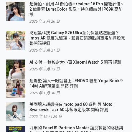
超懂拍、耐用 AI 街拍機~ realme 16 Pro 開箱評價~
2 億畫素 LumaColor 影像、持久續航與 IP69K 高防
護
2026 年 3 月 26 日
防窺黑科技 Galaxy S26 Ultra系列保護貼怎麼選？
imos AR 低反光玻璃、藍寶石鏡頭貼與軍規防摔殼完
整開箱評價
2026 年 3 月 21 日
AI 支付 一錶搞定大小事 Xiaomi Watch 5 開箱 評測
2026 年 3 月 13 日
超驚艷 讓人一眼就愛上 LENOVO 聯想 Yoga Book 9
14吋 AI輕薄筆電 開箱 評測
2026 年 1 月 30 日
美到讓人超想擁有 moto pad 60 系列 與 Moto |
Swarovski razr 60 冰藍限定版本 開箱 評測
2025 年 12 月 29 日
好用的 EaseUS Partition Master 讓您輕鬆的移除與