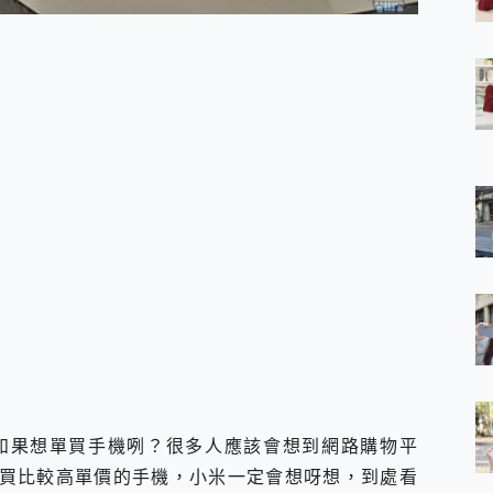
 7 Aura Edition 觸控AI筆電 開箱 評測
軍規、冰感變色實測，realme 14 5G 遊戲戰鬥值爆表，效能x娛樂全都
h、AirPods耳機 三個設備充電一起搞定 ONPRO MagReact™ M3 
eeArc」開放式耳掛耳機，無感配戴! 超穩超服貼，音質、通話也很
袋裡的 Zeiss 潮流攝影棚!
orock 衣莉莎白 H1 Neo分子篩洗脫烘 AI 滾筒洗衣機
 最完美的家 MSI Nest Docking Station 掌機專屬擴充底座 開箱
 中嘉寬頻 SoundBox 劇院串流盒 開箱 評測
ivo X200 Pro、vivo X200 就是這麼好拍
over 免費線上去聲器一鍵去除人聲 人聲 音樂分離 2024 消除人聲推薦
~~ iToolab AnyGo 魔物獵人 Now飛人 ios教學 不出門也可以
寶可夢飛人 AnyTo 不出門也可以飛遍全世界
容量 一次充5個設備 充好充滿 CUKTECH 酷態科 300W 微型充電站
簡單 EaseUS Data Recovery Wizard Free 18.0.0 
 EaseUS Partition Master 就是這麼簡單
1 VI 開箱! 相機實測! 長焦覆蓋更遠更清晰、2日長續航、頂尖影音娛樂
 評測~ 有深度的 Leica 影像旗艦手機! 加碼小旗艦 Xiaomi 14 開箱 評測
無線藍牙耳機智慧降噪升級、音質明亮溫潤，並支援雙設備連接~
如果想單買手機咧？很多人應該會想到網路購物平
來囉 完美保護 MSI Claw A1M-026TW 電競掌機
買比較高單價的手機，小米一定會想呀想，到處看
列 開箱 評測! 首搭蔡司光學鏡頭、攝影棚級柔光環、拍攝功能最好玩的美拍神