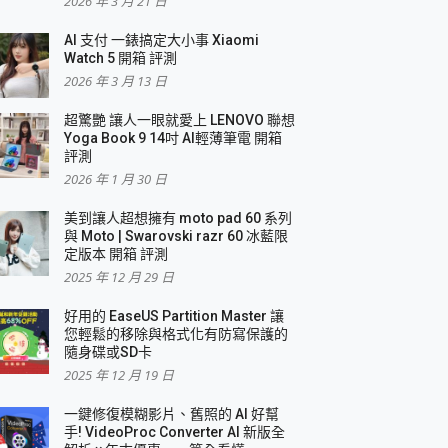
2026 年 3 月 21 日
AI 支付 一錶搞定大小事 Xiaomi
簡單
Watch 5 開箱 評測
2026 年 3 月 13 日
超驚艷 讓人一眼就愛上 LENOVO 聯想
Yoga Book 9 14吋 AI輕薄筆電 開箱
評測
2026 年 1 月 30 日
美到讓人超想擁有 moto pad 60 系列
與 Moto | Swarovski razr 60 冰藍限
定版本 開箱 評測
2025 年 12 月 29 日
好用的 EaseUS Partition Master 讓
您輕鬆的移除與格式化有防寫保護的
隨身碟或SD卡
2025 年 12 月 19 日
一鍵修復模糊影片、舊照的 AI 好幫
手! VideoProc Converter AI 新版全