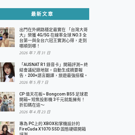
貼與軍規防摔殼完整開箱評價
最新文章
出門在外網路穩定最實在 「台灣大哥
，一篇全看懂
大」榮獲 4G/5G 在線率全球 NO.3 全
台第一與全台六冠王實測心得，走到
機｜結合「 智慧投影 & 煥彩流動 」的沈浸
哪順到哪！
2026 年 7 月 31 日
X 系列 輕量無線電競滑鼠 開箱 評測
多工辦公、爽度滿滿的終極桌面體驗
「AUSNAT R1 錄音卡」開箱評測~ 終
結會議紀錄地獄，自動生成摘要報
好康大放送
告，200+語言翻譯，旅遊最強搭檔。
動電源 開箱 評測
2026 年 5 月 7 日
CP 值天花板~ Bongcom BS5 足球君
開箱~ 短焦投影機 3千元就能擁有！
折扣碼在這～
寫
2026 年 4 月 23 日
挑戰任務抽 PS5！
 開箱 評測
專為 PC上的 XBOX和掌機設計的
與強大供電效能
FireCuda X1070 SSD 固態硬碟開箱
商用智慧聯網螢幕 開箱 評測
評測