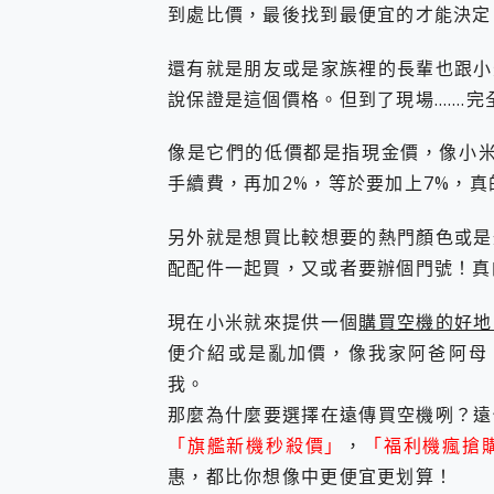
多個願望一次滿足 超強散熱 微星
到處比價，最後找到最便宜的才能決定
一吸完美對位 擁有超強吸力
OPPO 哈蘇 300mm 專
還有就是朋友或是家族裡的長輩也跟小
Motorola edge 70 p
說保證是這個價格。但到了現場…….完
近八千元的 Soundcore L
ASUS Pad 全面應援 M
像是它們的低價都是指現金價，像小米
手續費，再加2%，等於要加上7%，真
另外就是想買比較想要的熱門顏色或是
配配件一起買，又或者要辦個門號！真
現在小米就來提供一個
購買空機的好地
便介紹或是亂加價，像我家阿爸阿母
我。
那麼為什麼要選擇在遠傳買空機咧？遠
「旗艦新機秒殺價」
，
「福利機瘋搶
惠，都比你想像中更便宜更划算！