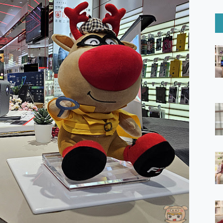
6 Ultra系列保護貼怎麼選？imos AR 低反光玻璃、藍寶石鏡頭
mi Watch 5 開箱 評測
O 聯想 Yoga Book 9 14吋 AI輕薄筆電 開箱 評測
60 系列 與 Moto | Swarovski razr 60 冰藍限定版本 開箱 評測
tion Master 讓您輕鬆的移除與格式化有防寫保護的隨身碟或SD卡
好幫手! VideoProc Converter AI 新版全解析 × 年末優惠
B藍牙音響 氛圍情境燈 我通通都要！ Starfish 2 幻彩膠囊投影
GravaStar Mercury K1 系列 異星機械鍵盤與 Mercury 
！MSI MPG 491CQP QD-OLED 超寬曲面電競螢幕，
證的防護來囉！ imos 首家導入 UL MCV 行銷宣告驗證的手機配件品牌
 爽爽帶回家 歡慶 EaseUS 21 週年到來，「Slogan 海報徵稿活動」
的 ONPRO MagReact MXs2 5000mAh薄型磁吸無線急速行
ON POCKET PRO 穿戴式智慧冷暖調溫裝置 開箱 評測
yGo全新升級，GO Fest 五折優惠嗨翻天！支援 iOS/Android！
 Pro 與 S25 Ultra 誰能滿足全場景拍攝需求？
in AI 智慧錄音膠囊~ 您的AI 秘書已上線 每月免費送你 300分鐘轉
囉！AGI亞奇雷 AI・Gaming・創作儲存方案登場，趕快來AGI亞奇雷
RO MagReact M5 10000mAh 5合1 磁吸無線急速行動電源
電急便｜行動儲能救車電源】 可靠的旅行夥伴！帶給您優異的安全性
「MSI微星 Modern MD272UPSW 27型」 4K IPS 輕薄