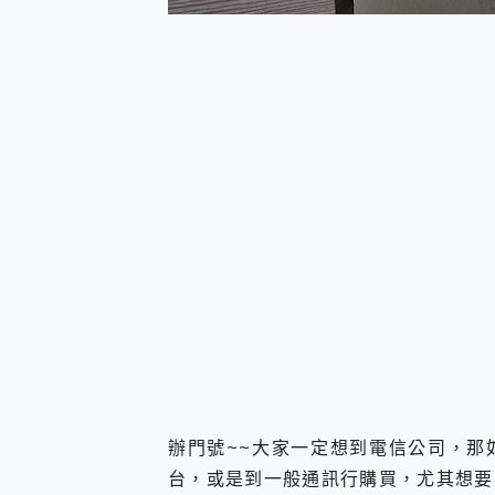
您的專屬AI 助手 Yoga Slim
realme 14 Pro 超硬
iPhone、Apple Watc
動靜皆宜「HUAWEI Fr
好玩好拍 vivo V50 ~ 口
25種洗烘模式一機搞定! Rob
給 MSI Claw 系列電競掌機
B&O 精品級音響! Home+
2億 APO蔡司長焦神機降臨~ v
EaseUS Vocal Rem
3 個超值 MHN 飛人工具分享
Locawhere AnyTo 
小體積 40000mAh 超大
97.3% 恢復率，資料救援就是這麼
磁碟系統大風吹 有了 磁碟管理程式
全新 SONY Xperia 
Xiaomi 14 Ultra 開箱
vivo TWS 3e 真
辦門號~~大家一定想到電信公司，那
MSI Claw 掌機專屬配件包 
台，或是到一般通訊行購買，尤其想要
人像旗艦 vivo V30 系