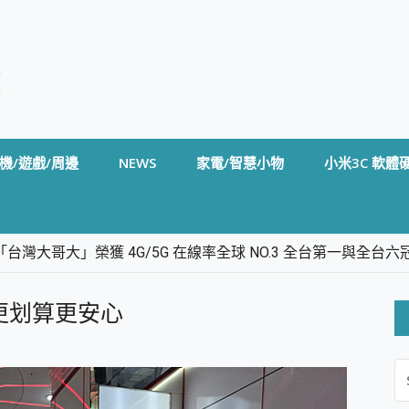
機/遊戲/周邊
NEWS
家電/智慧小物
小米3C 軟體
台灣大哥大」榮獲 4G/5G 在線率全球 NO.3 全台第一與全
卡」開箱評測~ 終結會議紀錄地獄，自動生成摘要報告，200+語言
m BS5 足球君開箱~ 短焦投影機 3千元就能擁有！ 折扣碼在這～
更划算更安心
的 FireCuda X1070 SSD 固態硬碟開箱 評測
線設計 SpotCam Solo Eco 太陽能防水雲端攝影機 SpotCam
S
stige 14 AI+ D3MG-031TW 14吋 開箱評價，AI輕薄商務筆電 Co
FO
alme 16 Pro 開箱評價~ 2 億畫素 LumaColor 影像、持久續航與