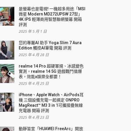
是螢幕也是電視! 一機超多用途「MSI
微星 Modern MD272UPSW 27型」
4K IPS 輕薄商用智慧聯網螢幕 開箱
評測
2025 年 5 月 1 日
您的專屬AI 助手 Yoga Slim 7 Aura
Edition 觸控AI筆電 開箱 評測
2025 年 4 月 28 日
realme 14 Pro 超硬軍規、冰感變色
實測，realme 14 5G 遊戲戰鬥值爆
表，效能x娛樂全都要！
2025 年 4 月 25 日
iPhone、Apple Watch、AirPods耳
機 三個設備充電一起搞定 ONPRO
MagReact™ M3 3 in 1可攜摺疊無線
充電器 開箱 評測
2025 年 4 月 23 日
動靜皆宜「HUAWEI FreeArc」開放