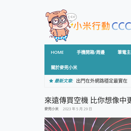
Skip
to
content
HOME
手機開箱/周邊
筆電主
關於麥兜小米
最新文章:
出門在外網路穩定最實在 「
「AUSNAT R1 錄音
CP 值天花板~ Bongco
來遠傳買空機 比你想像中
專為 PC上的 XBOX和掌機設計
台灣製攝影機在這裡，100%全無
麥兜小米
2023 年 5 月 29 日
測
電力超超超持久 MSI 微星 Pre
超懂拍、耐用 AI 街拍機~ re