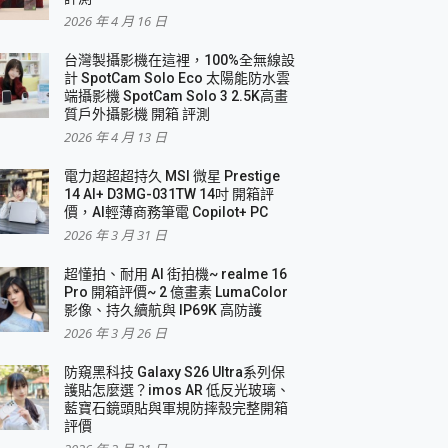
2026 年 4 月 16 日
要！
台灣製攝影機在這裡，100%全無線設
3 in 1可攜摺疊無線充電器 開箱 評測
計 SpotCam Solo Eco 太陽能防水雲
優質
端攝影機 SpotCam Solo 3 2.5K高畫
質戶外攝影機 開箱 評測
2026 年 4 月 13 日
 評測
電力超超超持久 MSI 微星 Prestige
14 AI+ D3MG-031TW 14吋 開箱評
價，AI輕薄商務筆電 Copilot+ PC
2026 年 3 月 31 日
到處走
超懂拍、耐用 AI 街拍機~ realme 16
 開箱 評測
Pro 開箱評價~ 2 億畫素 LumaColor
業界最好的資料救援軟體
影像、持久續航與 IP69K 高防護
2026 年 3 月 26 日
效能~
防窺黑科技 Galaxy S26 Ultra系列保
護貼怎麼選？imos AR 低反光玻璃、
藍寶石鏡頭貼與軍規防摔殼完整開箱
評價
機 vivo V30 Pro