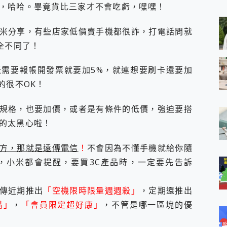
 MSI Claw A1M-026TW 電競掌機 開箱 評測
，哈哈。畢竟貨比三家才不會吃虧，嘿嘿！
與超好用的隱磁支架 O-ONE MAG 最會吸的行動電源 開箱 評測
業增距鏡實測：Find X9 Ultra 光學長焦隨手拍，紀錄生活就是這麼
米分享，有些店家低價賣手機都很詐，打電話問就
ro 及 moto g37 power上市，登錄在送飛利浦氣炸鍋
全不同了！
iberty 5 Pro Max，有螢幕的耳機會是智商稅嗎?
e Time，加碼愛奇藝黃金雙周卡體驗，專案價最低 NT$0 起
需要報帳開發票就要加5%，就連想要刷卡還要加
的很不OK！
規格，也要加價，或者是有條件的低價，強迫要搭
的太黑心啦！
方，那就是遠傳電信
！
不會因為不懂手機就給你隨
，小米都會提醒，要買3C產品時，一定要先告訴
傳近期推出
「空機限時限量週週殺」
，定期還推出
購」
，
「會員限定超好康」
，不管是哪一區塊的優