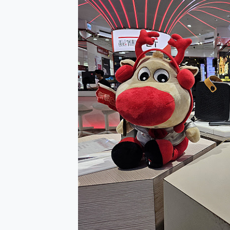
防窺黑科技 Galaxy S2
AI 支付 一錶搞定大小事 Xiao
超驚艷 讓人一眼就愛上 LENOV
美到讓人超想擁有 moto pad 
好用的 EaseUS Parti
一鍵修復模糊影片、舊照的 AI 
小朋友才做選擇 投影機 RG
式生活新體驗
外型超吸晴~ 給您絕佳操控體驗 
開箱~變身「蜘蛛人」椅子軍師
iPhone 17 系列 有認
DJI Osmo Pocket 3
小巧好吸不擋鏡頭 有Qi2認證
會走動的冷暖氣 SONY RE
寶可夢飛人外掛iToolab An
百倍變焦實測~ vivo X200
超好用的 PLAUD NoteP
COMPUTEX 2025 來
自帶線的 有線無線都能充 ONP
飛利浦 JS7310 ⚡【
是螢幕也是電視! 一機超多用途