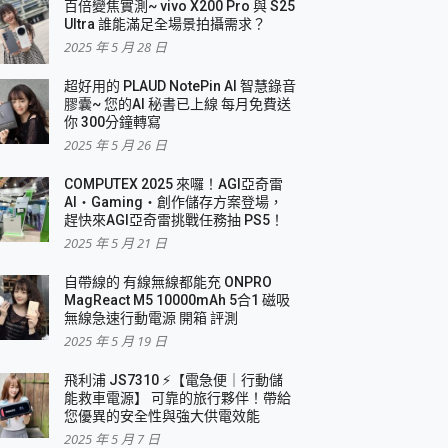
百倍變焦實測~ vivo X200 Pro 與 S25
Ultra 誰能滿足全場景拍攝需求？
2025 年 5 月 28 日
超好用的 PLAUD NotePin AI 智慧錄音
膠囊~ 您的AI 秘書已上線 每月免費送
你 300分鐘轉寫
2025 年 5 月 26 日
COMPUTEX 2025 來囉！AGI亞奇雷
AI・Gaming・創作儲存方案登場，
趕快來AGI亞奇雷挑戰任務抽 PS5！
2025 年 5 月 21 日
自帶線的 有線無線都能充 ONPRO
MagReact M5 10000mAh 5合1 磁吸
無線急速行動電源 開箱 評測
2025 年 5 月 19 日
飛利浦 JS7310 ⚡【電急便｜行動儲
能救車電源】 可靠的旅行夥伴！帶給
您優異的安全性與強大供電效能
2025 年 5 月 7 日