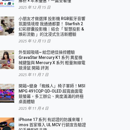
解析 × 年末優惠，一篇全看懂
2025 年 12 月 15 日
小朋友才做選擇 投影機 RGB藍牙音響
氛圍情境燈 我通通都要！ Starfish 2
幻彩膠囊投影機｜結合「 智慧投影 &
煥彩流動 」的沈浸式生活新體驗
2025 年 12 月 13 日
外型超吸晴~ 給您絕佳操控體驗
GravaStar Mercury K1 系列 異星機
械鍵盤與 Mercury X 系列 輕量無線電
競滑鼠 開箱 評測
2025 年 11 月 7 日
開箱~變身「蜘蛛人」椅子軍師！MSI
MPG 491CQP QD-OLED 超寬曲面電
競螢幕，多工辦公、爽度滿滿的終極
桌面體驗
2025 年 11 月 4 日
iPhone 17 系列 有認證的防護來囉！
imos 首家導入 UL MCV 行銷宣告驗證
的手機配件品牌