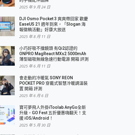
2025 年 9 月 24 日
DJI Osmo Pocket 3 爽爽帶回家 歡慶
EaseUS 21 週年到來，「Slogan 海
報徵稿活動」好康大放送
2025 年 8 月 11 日
小巧好吸不擋鏡頭 有Qi2認證的
ONPRO MagReact MXs2 5000mAh
薄型磁吸無線急速行動電源 開箱 評測
2025 年 6 月 11 日
會走動的冷暖氣 SONY REON
POCKET PRO 穿戴式智慧冷暖調溫裝
置 開箱 評測
2025 年 6 月 6 日
寶可夢飛人外掛iToolab AnyGo全新
升級，GO Fest 五折優惠嗨翻天！支
援 iOS/Android！
2025 年 5 月 30 日