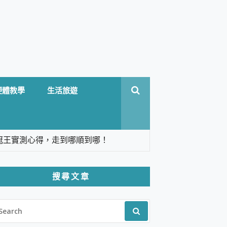
硬體教學
生活旅遊
台六冠王實測心得，走到哪順到哪！
翻譯，旅遊最強搭檔。
搜尋文章
 Solo 3 2.5K高畫質戶外攝影機 開箱 評
EARCH
pilot+ PC
R:
 IP69K 高防護