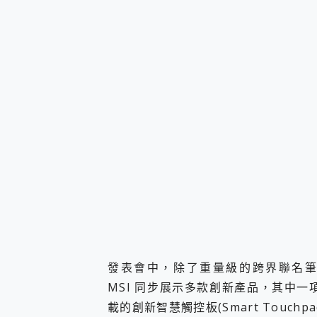
您的專屬AI 助手 Yoga Slim
realme 14 Pro 超硬
iPhone、Apple Watc
動靜皆宜「HUAWEI Fr
好玩好拍 vivo V50 ~ 口
25種洗烘模式一機搞定! Rob
給 MSI Claw 系列電競掌機
B&O 精品級音響! Home+
2億 APO蔡司長焦神機降臨~ v
EaseUS Vocal Rem
3 個超值 MHN 飛人工具分享
Locawhere AnyTo 
小體積 40000mAh 超大
97.3% 恢復率，資料救援就是這麼
磁碟系統大風吹 有了 磁碟管理程式
全新 SONY Xperia 
Xiaomi 14 Ultra 開箱
發表會中，除了重量級的跨界聯名筆電 Steal
vivo TWS 3e 真
MSI 同步展示多款創新產品，其中一項創新
MSI Claw 掌機專屬配件包 
載的創新智慧觸控板(Smart Touc
人像旗艦 vivo V30 系