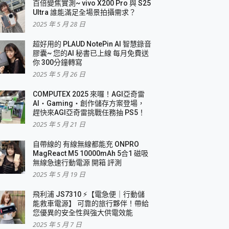
百倍變焦實測~ vivo X200 Pro 與 S25
Ultra 誰能滿足全場景拍攝需求？
2025 年 5 月 28 日
超好用的 PLAUD NotePin AI 智慧錄音
膠囊~ 您的AI 秘書已上線 每月免費送
你 300分鐘轉寫
2025 年 5 月 26 日
COMPUTEX 2025 來囉！AGI亞奇雷
AI・Gaming・創作儲存方案登場，
趕快來AGI亞奇雷挑戰任務抽 PS5！
2025 年 5 月 21 日
自帶線的 有線無線都能充 ONPRO
MagReact M5 10000mAh 5合1 磁吸
無線急速行動電源 開箱 評測
2025 年 5 月 19 日
飛利浦 JS7310 ⚡【電急便｜行動儲
能救車電源】 可靠的旅行夥伴！帶給
您優異的安全性與強大供電效能
2025 年 5 月 7 日