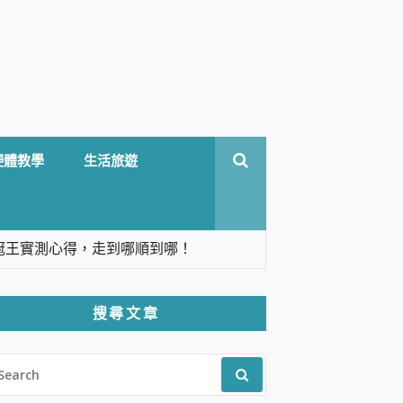
硬體教學
生活旅遊
台六冠王實測心得，走到哪順到哪！
翻譯，旅遊最強搭檔。
搜尋文章
 Solo 3 2.5K高畫質戶外攝影機 開箱 評
EARCH
pilot+ PC
R:
 IP69K 高防護