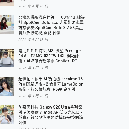
2026 年 4 月 16 日
要！
台灣製攝影機在這裡，100%全無線設
3 in 1可攜摺疊無線充電器 開箱 評測
計 SpotCam Solo Eco 太陽能防水雲
優質
端攝影機 SpotCam Solo 3 2.5K高畫
質戶外攝影機 開箱 評測
2026 年 4 月 13 日
 評測
電力超超超持久 MSI 微星 Prestige
14 AI+ D3MG-031TW 14吋 開箱評
價，AI輕薄商務筆電 Copilot+ PC
2026 年 3 月 31 日
到處走
超懂拍、耐用 AI 街拍機~ realme 16
 開箱 評測
Pro 開箱評價~ 2 億畫素 LumaColor
業界最好的資料救援軟體
影像、持久續航與 IP69K 高防護
2026 年 3 月 26 日
效能~
防窺黑科技 Galaxy S26 Ultra系列保
護貼怎麼選？imos AR 低反光玻璃、
藍寶石鏡頭貼與軍規防摔殼完整開箱
評價
機 vivo V30 Pro