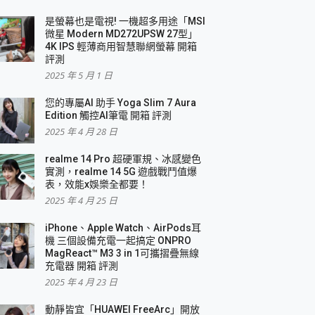
是螢幕也是電視! 一機超多用途「MSI
微星 Modern MD272UPSW 27型」
4K IPS 輕薄商用智慧聯網螢幕 開箱
評測
2025 年 5 月 1 日
您的專屬AI 助手 Yoga Slim 7 Aura
Edition 觸控AI筆電 開箱 評測
2025 年 4 月 28 日
realme 14 Pro 超硬軍規、冰感變色
實測，realme 14 5G 遊戲戰鬥值爆
表，效能x娛樂全都要！
2025 年 4 月 25 日
iPhone、Apple Watch、AirPods耳
機 三個設備充電一起搞定 ONPRO
MagReact™ M3 3 in 1可攜摺疊無線
充電器 開箱 評測
2025 年 4 月 23 日
動靜皆宜「HUAWEI FreeArc」開放