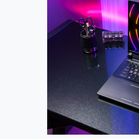
防窺黑科技 Galaxy S2
AI 支付 一錶搞定大小事 Xiao
超驚艷 讓人一眼就愛上 LENOV
美到讓人超想擁有 moto pad 
好用的 EaseUS Parti
一鍵修復模糊影片、舊照的 AI 
小朋友才做選擇 投影機 RG
式生活新體驗
外型超吸晴~ 給您絕佳操控體驗 
開箱~變身「蜘蛛人」椅子軍師
iPhone 17 系列 有認
DJI Osmo Pocket 3
小巧好吸不擋鏡頭 有Qi2認證
會走動的冷暖氣 SONY RE
寶可夢飛人外掛iToolab An
百倍變焦實測~ vivo X200
超好用的 PLAUD NoteP
COMPUTEX 2025 來
自帶線的 有線無線都能充 ONP
飛利浦 JS7310 ⚡【
是螢幕也是電視! 一機超多用途