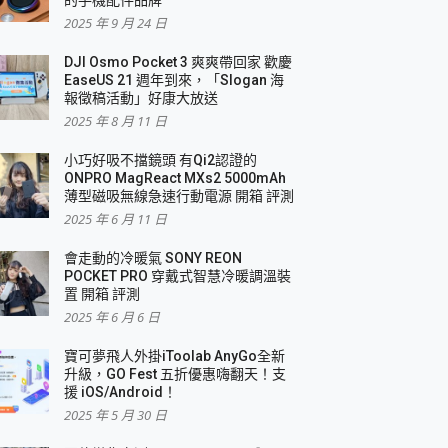
2025 年 9 月 24 日
DJI Osmo Pocket 3 爽爽帶回家 歡慶
EaseUS 21 週年到來，「Slogan 海
報徵稿活動」好康大放送
2025 年 8 月 11 日
小巧好吸不擋鏡頭 有Qi2認證的
ONPRO MagReact MXs2 5000mAh
薄型磁吸無線急速行動電源 開箱 評測
2025 年 6 月 11 日
會走動的冷暖氣 SONY REON
POCKET PRO 穿戴式智慧冷暖調溫裝
置 開箱 評測
2025 年 6 月 6 日
寶可夢飛人外掛iToolab AnyGo全新
升級，GO Fest 五折優惠嗨翻天！支
援 iOS/Android！
2025 年 5 月 30 日