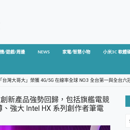
機/遊戲/周邊
NEWS
家電/智慧小物
小米3C 軟體
台灣大哥大」榮獲 4G/5G 在線率全球 NO.3 全台第一與全
卡」開箱評測~ 終結會議紀錄地獄，自動生成摘要報告，200+語言
m BS5 足球君開箱~ 短焦投影機 3千元就能擁有！ 折扣碼在這～
MSI 多款創新產品強勢回歸，包括旗艦電競
的 FireCuda X1070 SSD 固態硬碟開箱 評測
線設計 SpotCam Solo Eco 太陽能防水雲端攝影機 SpotCam
輕薄、強大 Intel HX 系列創作者筆電
S
stige 14 AI+ D3MG-031TW 14吋 開箱評價，AI輕薄商務筆電 Co
FO
alme 16 Pro 開箱評價~ 2 億畫素 LumaColor 影像、持久續航與