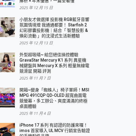
解析 × 年末優惠，一篇全看懂
2025 年 12 月 15 日
小朋友才做選擇 投影機 RGB藍牙音響
氛圍情境燈 我通通都要！ Starfish 2
幻彩膠囊投影機｜結合「 智慧投影 &
煥彩流動 」的沈浸式生活新體驗
2025 年 12 月 13 日
外型超吸晴~ 給您絕佳操控體驗
GravaStar Mercury K1 系列 異星機
械鍵盤與 Mercury X 系列 輕量無線電
競滑鼠 開箱 評測
2025 年 11 月 7 日
開箱~變身「蜘蛛人」椅子軍師！MSI
MPG 491CQP QD-OLED 超寬曲面電
競螢幕，多工辦公、爽度滿滿的終極
桌面體驗
2025 年 11 月 4 日
iPhone 17 系列 有認證的防護來囉！
imos 首家導入 UL MCV 行銷宣告驗證
的手機配件品牌