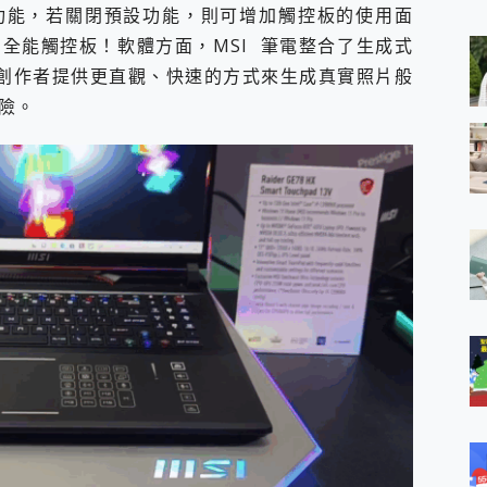
 MSI Claw A1M-026TW 電競掌機 開箱 評測
功能，若關閉預設功能，則可增加觸控板的使用面
與超好用的隱磁支架 O-ONE MAG 最會吸的行動電源 開箱 評測
全能觸控板！軟體方面，MSI 筆電整合了生成式
業增距鏡實測：Find X9 Ultra 光學長焦隨手拍，紀錄生活就是這麼
本，不僅為創作者提供更直觀、快速的方式來生成真實照片般
ro 及 moto g37 power上市，登錄在送飛利浦氣炸鍋
風險。
iberty 5 Pro Max，有螢幕的耳機會是智商稅嗎?
e Time，加碼愛奇藝黃金雙周卡體驗，專案價最低 NT$0 起