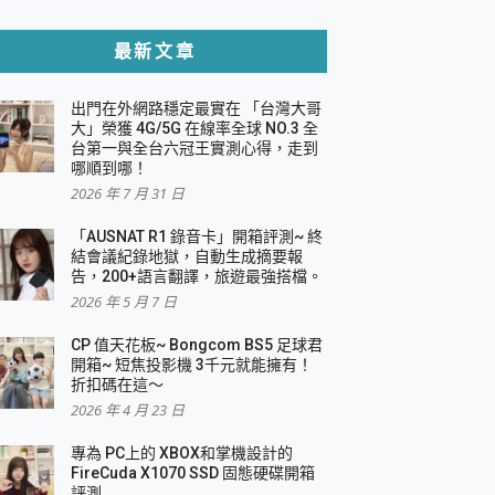
貼與軍規防摔殼完整開箱評價
最新文章
出門在外網路穩定最實在 「台灣大哥
，一篇全看懂
大」榮獲 4G/5G 在線率全球 NO.3 全
台第一與全台六冠王實測心得，走到
機｜結合「 智慧投影 & 煥彩流動 」的沈浸
哪順到哪！
2026 年 7 月 31 日
X 系列 輕量無線電競滑鼠 開箱 評測
多工辦公、爽度滿滿的終極桌面體驗
「AUSNAT R1 錄音卡」開箱評測~ 終
結會議紀錄地獄，自動生成摘要報
好康大放送
告，200+語言翻譯，旅遊最強搭檔。
動電源 開箱 評測
2026 年 5 月 7 日
CP 值天花板~ Bongcom BS5 足球君
開箱~ 短焦投影機 3千元就能擁有！
折扣碼在這～
寫
2026 年 4 月 23 日
挑戰任務抽 PS5！
 開箱 評測
專為 PC上的 XBOX和掌機設計的
與強大供電效能
FireCuda X1070 SSD 固態硬碟開箱
商用智慧聯網螢幕 開箱 評測
評測