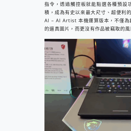
多個願望一次滿足 超強散熱 微星
指令，透過觸控板就能點選各種預設
一吸完美對位 擁有超強吸力
積，成為有史以來最大尺寸、超便利的
OPPO 哈蘇 300mm 專
AI – AI Artist 本機運算版
Motorola edge 70 p
的逼真圖片，而更沒有作品被竊取的
近八千元的 Soundcore L
ASUS Pad 全面應援 M