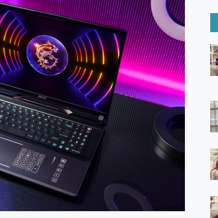
6 Ultra系列保護貼怎麼選？imos AR 低反光玻璃、藍寶石鏡頭
mi Watch 5 開箱 評測
O 聯想 Yoga Book 9 14吋 AI輕薄筆電 開箱 評測
60 系列 與 Moto | Swarovski razr 60 冰藍限定版本 開箱 評測
tion Master 讓您輕鬆的移除與格式化有防寫保護的隨身碟或SD卡
好幫手! VideoProc Converter AI 新版全解析 × 年末優惠
B藍牙音響 氛圍情境燈 我通通都要！ Starfish 2 幻彩膠囊投影
GravaStar Mercury K1 系列 異星機械鍵盤與 Mercury 
！MSI MPG 491CQP QD-OLED 超寬曲面電競螢幕，
證的防護來囉！ imos 首家導入 UL MCV 行銷宣告驗證的手機配件品牌
 爽爽帶回家 歡慶 EaseUS 21 週年到來，「Slogan 海報徵稿活動」
的 ONPRO MagReact MXs2 5000mAh薄型磁吸無線急速行
ON POCKET PRO 穿戴式智慧冷暖調溫裝置 開箱 評測
yGo全新升級，GO Fest 五折優惠嗨翻天！支援 iOS/Android！
 Pro 與 S25 Ultra 誰能滿足全場景拍攝需求？
in AI 智慧錄音膠囊~ 您的AI 秘書已上線 每月免費送你 300分鐘轉
囉！AGI亞奇雷 AI・Gaming・創作儲存方案登場，趕快來AGI亞奇雷
RO MagReact M5 10000mAh 5合1 磁吸無線急速行動電源
電急便｜行動儲能救車電源】 可靠的旅行夥伴！帶給您優異的安全性
「MSI微星 Modern MD272UPSW 27型」 4K IPS 輕薄