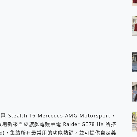
 7 Aura Edition 觸控AI筆電 開箱 評測
軍規、冰感變色實測，realme 14 5G 遊戲戰鬥值爆表，效能x娛樂全都
h、AirPods耳機 三個設備充電一起搞定 ONPRO MagReact™ M3 
eeArc」開放式耳掛耳機，無感配戴! 超穩超服貼，音質、通話也很
袋裡的 Zeiss 潮流攝影棚!
orock 衣莉莎白 H1 Neo分子篩洗脫烘 AI 滾筒洗衣機
 最完美的家 MSI Nest Docking Station 掌機專屬擴充底座 開箱
 中嘉寬頻 SoundBox 劇院串流盒 開箱 評測
ivo X200 Pro、vivo X200 就是這麼好拍
over 免費線上去聲器一鍵去除人聲 人聲 音樂分離 2024 消除人聲推薦
~~ iToolab AnyGo 魔物獵人 Now飛人 ios教學 不出門也可以
寶可夢飛人 AnyTo 不出門也可以飛遍全世界
容量 一次充5個設備 充好充滿 CUKTECH 酷態科 300W 微型充電站
簡單 EaseUS Data Recovery Wizard Free 18.0.0 
 EaseUS Partition Master 就是這麼簡單
1 VI 開箱! 相機實測! 長焦覆蓋更遠更清晰、2日長續航、頂尖影音娛樂
 評測~ 有深度的 Leica 影像旗艦手機! 加碼小旗艦 Xiaomi 14 開箱 評測
th 16 Mercedes-AMG Motorsport，
無線藍牙耳機智慧降噪升級、音質明亮溫潤，並支援雙設備連接~
來自於旗艦電競筆電 Raider GE78 HX 所搭
來囉 完美保護 MSI Claw A1M-026TW 電競掌機
hpad)，集結所有最常用的功能熱鍵，並可提供自定義
列 開箱 評測! 首搭蔡司光學鏡頭、攝影棚級柔光環、拍攝功能最好玩的美拍神