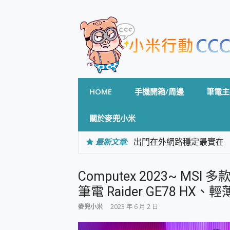
Skip
to
content
HOME
手機開箱/周邊
筆電主
關於麥兜小米
最新文章:
出門在外網路穩定最實在 「
「AUSNAT R1 錄音
CP 值天花板~ Bongco
Computex 2023~ 
專為 PC上的 XBOX和掌機設計
台灣製攝影機在這裡，100%全無
筆電 Raider GE78 HX、
測
麥兜小米
2023 年 6 月 2 日
電力超超超持久 MSI 微星 Pre
超懂拍、耐用 AI 街拍機~ re