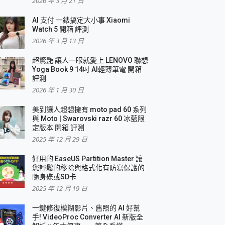
2026 年 3 月 21 日
AI 支付 一錶搞定大小事 Xiaomi
簡單
Watch 5 開箱 評測
2026 年 3 月 13 日
超驚艷 讓人一眼就愛上 LENOVO 聯想
Yoga Book 9 14吋 AI輕薄筆電 開箱
評測
2026 年 1 月 30 日
美到讓人超想擁有 moto pad 60 系列
與 Moto | Swarovski razr 60 冰藍限
定版本 開箱 評測
2025 年 12 月 29 日
好用的 EaseUS Partition Master 讓
您輕鬆的移除與格式化有防寫保護的
隨身碟或SD卡
2025 年 12 月 19 日
一鍵修復模糊影片、舊照的 AI 好幫
手! VideoProc Converter AI 新版全