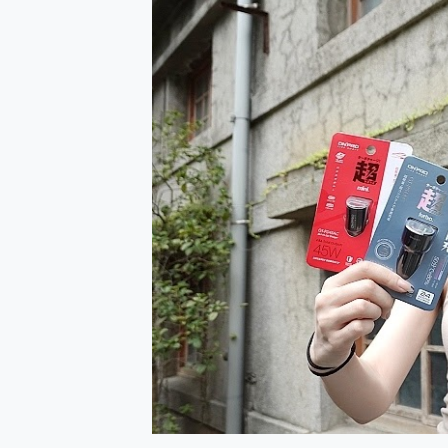
防窺黑科技 Galaxy S2
AI 支付 一錶搞定大小事 Xiao
超驚艷 讓人一眼就愛上 LENOV
美到讓人超想擁有 moto pad 
好用的 EaseUS Parti
一鍵修復模糊影片、舊照的 AI 
小朋友才做選擇 投影機 RG
式生活新體驗
外型超吸晴~ 給您絕佳操控體驗 
開箱~變身「蜘蛛人」椅子軍師
iPhone 17 系列 有認
DJI Osmo Pocket 3
小巧好吸不擋鏡頭 有Qi2認證
會走動的冷暖氣 SONY RE
寶可夢飛人外掛iToolab An
百倍變焦實測~ vivo X200
超好用的 PLAUD NoteP
COMPUTEX 2025 來
自帶線的 有線無線都能充 ONP
飛利浦 JS7310 ⚡【
是螢幕也是電視! 一機超多用途