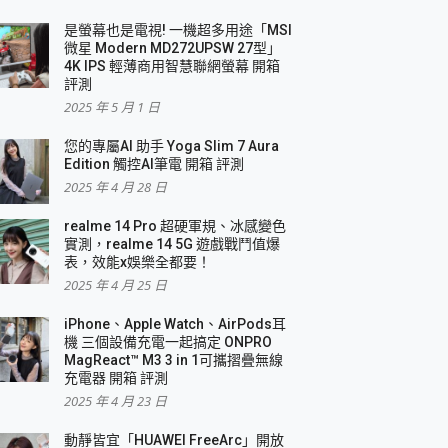
是螢幕也是電視! 一機超多用途「MSI
微星 Modern MD272UPSW 27型」
4K IPS 輕薄商用智慧聯網螢幕 開箱
評測
2025 年 5 月 1 日
您的專屬AI 助手 Yoga Slim 7 Aura
Edition 觸控AI筆電 開箱 評測
2025 年 4 月 28 日
realme 14 Pro 超硬軍規、冰感變色
實測，realme 14 5G 遊戲戰鬥值爆
表，效能x娛樂全都要！
2025 年 4 月 25 日
iPhone、Apple Watch、AirPods耳
機 三個設備充電一起搞定 ONPRO
MagReact™ M3 3 in 1可攜摺疊無線
充電器 開箱 評測
2025 年 4 月 23 日
動靜皆宜「HUAWEI FreeArc」開放