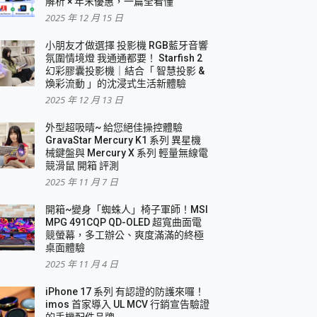
解析 × 年末優惠，一篇全看懂
2025 年 12 月 15 日
小朋友才做選擇 投影機 RGB藍牙音響
氛圍情境燈 我通通都要！ Starfish 2
幻彩膠囊投影機｜結合「 智慧投影 &
煥彩流動 」的沈浸式生活新體驗
2025 年 12 月 13 日
外型超吸晴~ 給您絕佳操控體驗
GravaStar Mercury K1 系列 異星機
械鍵盤與 Mercury X 系列 輕量無線電
競滑鼠 開箱 評測
2025 年 11 月 7 日
開箱~變身「蜘蛛人」椅子軍師！MSI
MPG 491CQP QD-OLED 超寬曲面電
競螢幕，多工辦公、爽度滿滿的終極
桌面體驗
2025 年 11 月 4 日
iPhone 17 系列 有認證的防護來囉！
imos 首家導入 UL MCV 行銷宣告驗證
的手機配件品牌