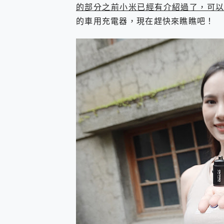
多個願望一次滿足 超強散熱 微星
的部分之前小米已經有介紹過了，可以
一吸完美對位 擁有超強吸力
的車用充電器，現在趕快來瞧瞧吧！
OPPO 哈蘇 300mm 專
Motorola edge 70 p
近八千元的 Soundcore L
ASUS Pad 全面應援 M