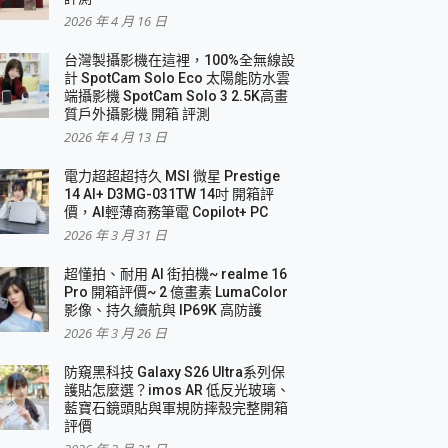
2026 年 4 月 16 日
要！
台灣製攝影機在這裡，100%全無線設
3 in 1可攜摺疊無線充電器 開箱 評測
計 SpotCam Solo Eco 太陽能防水雲
優質
端攝影機 SpotCam Solo 3 2.5K高畫
質戶外攝影機 開箱 評測
2026 年 4 月 13 日
 評測
電力超超超持久 MSI 微星 Prestige
14 AI+ D3MG-031TW 14吋 開箱評
價，AI輕薄商務筆電 Copilot+ PC
2026 年 3 月 31 日
到處走
超懂拍、耐用 AI 街拍機~ realme 16
 開箱 評測
Pro 開箱評價~ 2 億畫素 LumaColor
業界最好的資料救援軟體
影像、持久續航與 IP69K 高防護
2026 年 3 月 26 日
效能~
防窺黑科技 Galaxy S26 Ultra系列保
護貼怎麼選？imos AR 低反光玻璃、
藍寶石鏡頭貼與軍規防摔殼完整開箱
評價
機 vivo V30 Pro