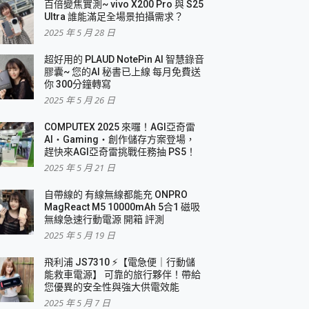
百倍變焦實測~ vivo X200 Pro 與 S25
Ultra 誰能滿足全場景拍攝需求？
2025 年 5 月 28 日
超好用的 PLAUD NotePin AI 智慧錄音
膠囊~ 您的AI 秘書已上線 每月免費送
你 300分鐘轉寫
2025 年 5 月 26 日
COMPUTEX 2025 來囉！AGI亞奇雷
AI・Gaming・創作儲存方案登場，
趕快來AGI亞奇雷挑戰任務抽 PS5！
2025 年 5 月 21 日
自帶線的 有線無線都能充 ONPRO
MagReact M5 10000mAh 5合1 磁吸
無線急速行動電源 開箱 評測
2025 年 5 月 19 日
飛利浦 JS7310 ⚡【電急便｜行動儲
能救車電源】 可靠的旅行夥伴！帶給
您優異的安全性與強大供電效能
2025 年 5 月 7 日