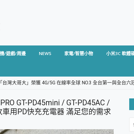
機/遊戲/周邊
NEWS
家電/智慧小物
小米3C 軟體
台灣大哥大」榮獲 4G/5G 在線率全球 NO.3 全台第一與全
卡」開箱評測~ 終結會議紀錄地獄，自動生成摘要報告，200+語言
m BS5 足球君開箱~ 短焦投影機 3千元就能擁有！ 折扣碼在這～
T-PD45mini / GT-PD45AC /
的 FireCuda X1070 SSD 固態硬碟開箱 評測
線設計 SpotCam Solo Eco 太陽能防水雲端攝影機 SpotCam
6CC 四款車用PD快充充電器 滿足您的需求
S
stige 14 AI+ D3MG-031TW 14吋 開箱評價，AI輕薄商務筆電 Co
FO
alme 16 Pro 開箱評價~ 2 億畫素 LumaColor 影像、持久續航與