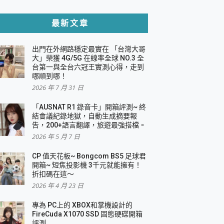
貼與軍規防摔殼完整開箱評價
最新文章
出門在外網路穩定最實在 「台灣大哥
，一篇全看懂
大」榮獲 4G/5G 在線率全球 NO.3 全
台第一與全台六冠王實測心得，走到
機｜結合「 智慧投影 & 煥彩流動 」的沈浸
哪順到哪！
2026 年 7 月 31 日
X 系列 輕量無線電競滑鼠 開箱 評測
多工辦公、爽度滿滿的終極桌面體驗
「AUSNAT R1 錄音卡」開箱評測~ 終
結會議紀錄地獄，自動生成摘要報
好康大放送
告，200+語言翻譯，旅遊最強搭檔。
動電源 開箱 評測
2026 年 5 月 7 日
CP 值天花板~ Bongcom BS5 足球君
開箱~ 短焦投影機 3千元就能擁有！
折扣碼在這～
寫
2026 年 4 月 23 日
挑戰任務抽 PS5！
 開箱 評測
專為 PC上的 XBOX和掌機設計的
與強大供電效能
FireCuda X1070 SSD 固態硬碟開箱
商用智慧聯網螢幕 開箱 評測
評測