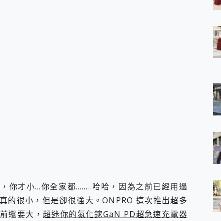
 7 Aura Edition 觸控AI筆電 開箱 評測
軍規、冰感變色實測，realme 14 5G 遊戲戰鬥值爆表，效能x娛樂全都
h、AirPods耳機 三個設備充電一起搞定 ONPRO MagReact™ M3 
eeArc」開放式耳掛耳機，無感配戴! 超穩超服貼，音質、通話也很
袋裡的 Zeiss 潮流攝影棚!
orock 衣莉莎白 H1 Neo分子篩洗脫烘 AI 滾筒洗衣機
 最完美的家 MSI Nest Docking Station 掌機專屬擴充底座 開箱
 中嘉寬頻 SoundBox 劇院串流盒 開箱 評測
ivo X200 Pro、vivo X200 就是這麼好拍
over 免費線上去聲器一鍵去除人聲 人聲 音樂分離 2024 消除人聲推薦
~~ iToolab AnyGo 魔物獵人 Now飛人 ios教學 不出門也可以
寶可夢飛人 AnyTo 不出門也可以飛遍全世界
容量 一次充5個設備 充好充滿 CUKTECH 酷態科 300W 微型充電站
簡單 EaseUS Data Recovery Wizard Free 18.0.0 
 EaseUS Partition Master 就是這麼簡單
1 VI 開箱! 相機實測! 長焦覆蓋更遠更清晰、2日長續航、頂尖影音娛樂
 評測~ 有深度的 Leica 影像旗艦手機! 加碼小旗艦 Xiaomi 14 開箱 評測
，你才小…你全家都……..哈哈，因為之前已經用過
無線藍牙耳機智慧降噪升級、音質明亮溫潤，並支援雙設備連接~
真的很小，但是卻很強大。ONPRO 這次推出超多
來囉 完美保護 MSI Claw A1M-026TW 電競掌機
前還要大，
超迷你的氮化鎵GaN PD超急速充電器
列 開箱 評測! 首搭蔡司光學鏡頭、攝影棚級柔光環、拍攝功能最好玩的美拍神