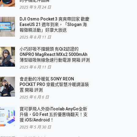
2025 年 9 月 24 日
DJI Osmo Pocket 3 爽爽帶回家 歡慶
EaseUS 21 週年到來，「Slogan 海
報徵稿活動」好康大放送
2025 年 8 月 11 日
小巧好吸不擋鏡頭 有Qi2認證的
ONPRO MagReact MXs2 5000mAh
薄型磁吸無線急速行動電源 開箱 評測
2025 年 6 月 11 日
會走動的冷暖氣 SONY REON
POCKET PRO 穿戴式智慧冷暖調溫裝
置 開箱 評測
2025 年 6 月 6 日
寶可夢飛人外掛iToolab AnyGo全新
升級，GO Fest 五折優惠嗨翻天！支
援 iOS/Android！
2025 年 5 月 30 日