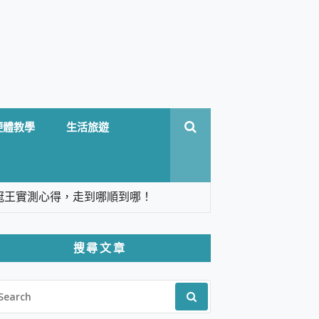
硬體教學
生活旅遊
台六冠王實測心得，走到哪順到哪！
翻譯，旅遊最強搭檔。
搜尋文章
 Solo 3 2.5K高畫質戶外攝影機 開箱 評
EARCH
pilot+ PC
R:
 IP69K 高防護