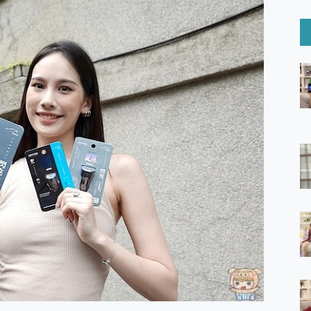
6 Ultra系列保護貼怎麼選？imos AR 低反光玻璃、藍寶石鏡頭
mi Watch 5 開箱 評測
O 聯想 Yoga Book 9 14吋 AI輕薄筆電 開箱 評測
60 系列 與 Moto | Swarovski razr 60 冰藍限定版本 開箱 評測
tion Master 讓您輕鬆的移除與格式化有防寫保護的隨身碟或SD卡
好幫手! VideoProc Converter AI 新版全解析 × 年末優惠
B藍牙音響 氛圍情境燈 我通通都要！ Starfish 2 幻彩膠囊投影
GravaStar Mercury K1 系列 異星機械鍵盤與 Mercury 
！MSI MPG 491CQP QD-OLED 超寬曲面電競螢幕，
證的防護來囉！ imos 首家導入 UL MCV 行銷宣告驗證的手機配件品牌
 爽爽帶回家 歡慶 EaseUS 21 週年到來，「Slogan 海報徵稿活動」
的 ONPRO MagReact MXs2 5000mAh薄型磁吸無線急速行
ON POCKET PRO 穿戴式智慧冷暖調溫裝置 開箱 評測
yGo全新升級，GO Fest 五折優惠嗨翻天！支援 iOS/Android！
 Pro 與 S25 Ultra 誰能滿足全場景拍攝需求？
in AI 智慧錄音膠囊~ 您的AI 秘書已上線 每月免費送你 300分鐘轉
囉！AGI亞奇雷 AI・Gaming・創作儲存方案登場，趕快來AGI亞奇雷
RO MagReact M5 10000mAh 5合1 磁吸無線急速行動電源
電急便｜行動儲能救車電源】 可靠的旅行夥伴！帶給您優異的安全性
「MSI微星 Modern MD272UPSW 27型」 4K IPS 輕薄