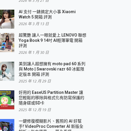
2026 年 3 月 21 日
AI 支付 一錶搞定大小事 Xiaomi
簡單
Watch 5 開箱 評測
2026 年 3 月 13 日
超驚艷 讓人一眼就愛上 LENOVO 聯想
Yoga Book 9 14吋 AI輕薄筆電 開箱
評測
2026 年 1 月 30 日
美到讓人超想擁有 moto pad 60 系列
與 Moto | Swarovski razr 60 冰藍限
定版本 開箱 評測
2025 年 12 月 29 日
好用的 EaseUS Partition Master 讓
您輕鬆的移除與格式化有防寫保護的
隨身碟或SD卡
2025 年 12 月 19 日
一鍵修復模糊影片、舊照的 AI 好幫
手! VideoProc Converter AI 新版全