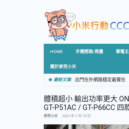
Skip
to
content
HOME
手機開箱/周邊
筆電主
關於麥兜小米
最新文章:
出門在外網路穩定最實在 「
「AUSNAT R1 錄音
CP 值天花板~ Bongco
體積超小 輸出功率更大 ONPRO G
專為 PC上的 XBOX和掌機設計
台灣製攝影機在這裡，100%全無
GT-P51AC / GT-P6
測
麥兜小米
2023 年 7 月 19 日
電力超超超持久 MSI 微星 Pre
超懂拍、耐用 AI 街拍機~ re