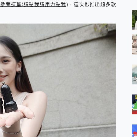
 MSI Claw A1M-026TW 電競掌機 開箱 評測
參考這篇(請點我請用力點我)
，這次也推出超多款
與超好用的隱磁支架 O-ONE MAG 最會吸的行動電源 開箱 評測
業增距鏡實測：Find X9 Ultra 光學長焦隨手拍，紀錄生活就是這麼
ro 及 moto g37 power上市，登錄在送飛利浦氣炸鍋
iberty 5 Pro Max，有螢幕的耳機會是智商稅嗎?
e Time，加碼愛奇藝黃金雙周卡體驗，專案價最低 NT$0 起