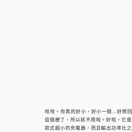
您的專屬AI 助手 Yoga Slim
realme 14 Pro 超硬
iPhone、Apple Watc
動靜皆宜「HUAWEI Fr
好玩好拍 vivo V50 ~ 口
25種洗烘模式一機搞定! Rob
給 MSI Claw 系列電競掌機
B&O 精品級音響! Home+
2億 APO蔡司長焦神機降臨~ v
EaseUS Vocal Rem
3 個超值 MHN 飛人工具分享
Locawhere AnyTo 
小體積 40000mAh 超大
97.3% 恢復率，資料救援就是這麼
磁碟系統大風吹 有了 磁碟管理程式
全新 SONY Xperia 
Xiaomi 14 Ultra 開箱
哈哈。你真的好小，好小一個….好想回
vivo TWS 3e 真
這個梗了，所以就不用啦。好啦，它是
MSI Claw 掌機專屬配件包 
款式超小的充電器，而且輸出功率比之
人像旗艦 vivo V30 系