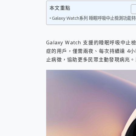
您的專屬AI 助手 Yoga Slim
本文重點
realme 14 Pro 超硬
Galaxy Watch系列 睡眠呼吸中止檢測功能
iPhone、Apple Watc
動靜皆宜「HUAWEI Fr
好玩好拍 vivo V50 ~ 口
25種洗烘模式一機搞定! Rob
Galaxy Watch 支援的睡眠呼吸
給 MSI Claw 系列電競掌機
症的用戶，僅需兩夜、每次持續達 4
B&O 精品級音響! Home+
2億 APO蔡司長焦神機降臨~ v
止病徵，協助更多民眾主動發現病兆。
EaseUS Vocal Rem
3 個超值 MHN 飛人工具分享
Locawhere AnyTo 
小體積 40000mAh 超大
97.3% 恢復率，資料救援就是這麼
磁碟系統大風吹 有了 磁碟管理程式
全新 SONY Xperia 
Xiaomi 14 Ultra 開箱
vivo TWS 3e 真
MSI Claw 掌機專屬配件包 
人像旗艦 vivo V30 系