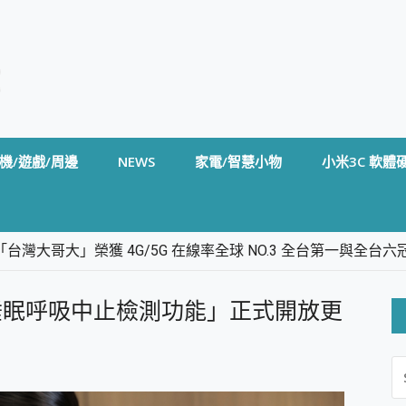
機/遊戲/周邊
NEWS
家電/智慧小物
小米3C 軟體
台灣大哥大」榮獲 4G/5G 在線率全球 NO.3 全台第一與全
卡」開箱評測~ 終結會議紀錄地獄，自動生成摘要報告，200+語言
m BS5 足球君開箱~ 短焦投影機 3千元就能擁有！ 折扣碼在這～
系列「睡眠呼吸中止檢測功能」正式開放更
的 FireCuda X1070 SSD 固態硬碟開箱 評測
線設計 SpotCam Solo Eco 太陽能防水雲端攝影機 SpotCam
S
stige 14 AI+ D3MG-031TW 14吋 開箱評價，AI輕薄商務筆電 Co
FO
alme 16 Pro 開箱評價~ 2 億畫素 LumaColor 影像、持久續航與