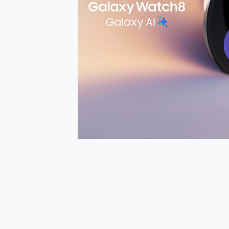
多個願望一次滿足 超強散熱 微星
一吸完美對位 擁有超強吸力
OPPO 哈蘇 300mm 專
Motorola edge 70 p
近八千元的 Soundcore L
ASUS Pad 全面應援 M