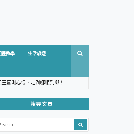
硬體教學
生活旅遊
台六冠王實測心得，走到哪順到哪！
翻譯，旅遊最強搭檔。
搜尋文章
 Solo 3 2.5K高畫質戶外攝影機 開箱 評
EARCH
pilot+ PC
R:
 IP69K 高防護