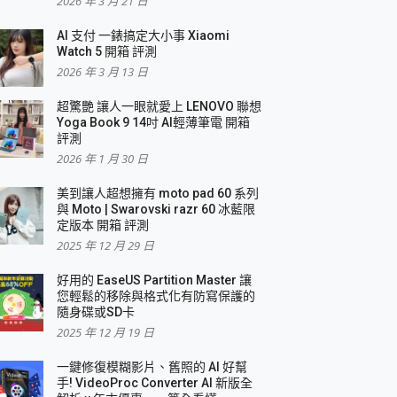
2026 年 3 月 21 日
AI 支付 一錶搞定大小事 Xiaomi
簡單
Watch 5 開箱 評測
2026 年 3 月 13 日
超驚艷 讓人一眼就愛上 LENOVO 聯想
Yoga Book 9 14吋 AI輕薄筆電 開箱
評測
2026 年 1 月 30 日
美到讓人超想擁有 moto pad 60 系列
與 Moto | Swarovski razr 60 冰藍限
定版本 開箱 評測
2025 年 12 月 29 日
好用的 EaseUS Partition Master 讓
您輕鬆的移除與格式化有防寫保護的
隨身碟或SD卡
2025 年 12 月 19 日
一鍵修復模糊影片、舊照的 AI 好幫
手! VideoProc Converter AI 新版全