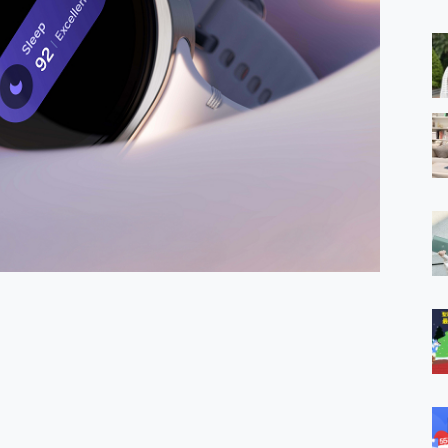
 MSI Claw A1M-026TW 電競掌機 開箱 評測
與超好用的隱磁支架 O-ONE MAG 最會吸的行動電源 開箱 評測
業增距鏡實測：Find X9 Ultra 光學長焦隨手拍，紀錄生活就是這麼
ro 及 moto g37 power上市，登錄在送飛利浦氣炸鍋
iberty 5 Pro Max，有螢幕的耳機會是智商稅嗎?
e Time，加碼愛奇藝黃金雙周卡體驗，專案價最低 NT$0 起