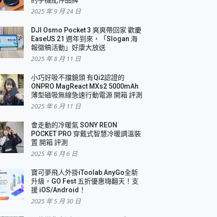
2025 年 9 月 24 日
DJI Osmo Pocket 3 爽爽帶回家 歡慶
EaseUS 21 週年到來，「Slogan 海
報徵稿活動」好康大放送
2025 年 8 月 11 日
小巧好吸不擋鏡頭 有Qi2認證的
ONPRO MagReact MXs2 5000mAh
薄型磁吸無線急速行動電源 開箱 評測
2025 年 6 月 11 日
會走動的冷暖氣 SONY REON
POCKET PRO 穿戴式智慧冷暖調溫裝
置 開箱 評測
2025 年 6 月 6 日
寶可夢飛人外掛iToolab AnyGo全新
升級，GO Fest 五折優惠嗨翻天！支
援 iOS/Android！
2025 年 5 月 30 日