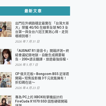
貼與軍規防摔殼完整開箱評價
最新文章
出門在外網路穩定最實在 「台灣大哥
，一篇全看懂
大」榮獲 4G/5G 在線率全球 NO.3 全
台第一與全台六冠王實測心得，走到
機｜結合「 智慧投影 & 煥彩流動 」的沈浸
哪順到哪！
2026 年 7 月 31 日
X 系列 輕量無線電競滑鼠 開箱 評測
多工辦公、爽度滿滿的終極桌面體驗
「AUSNAT R1 錄音卡」開箱評測~ 終
結會議紀錄地獄，自動生成摘要報
好康大放送
告，200+語言翻譯，旅遊最強搭檔。
動電源 開箱 評測
2026 年 5 月 7 日
CP 值天花板~ Bongcom BS5 足球君
開箱~ 短焦投影機 3千元就能擁有！
折扣碼在這～
寫
2026 年 4 月 23 日
挑戰任務抽 PS5！
 開箱 評測
專為 PC上的 XBOX和掌機設計的
與強大供電效能
FireCuda X1070 SSD 固態硬碟開箱
商用智慧聯網螢幕 開箱 評測
評測