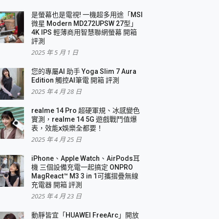
是螢幕也是電視! 一機超多用途「MSI
微星 Modern MD272UPSW 27型」
4K IPS 輕薄商用智慧聯網螢幕 開箱
評測
2025 年 5 月 1 日
您的專屬AI 助手 Yoga Slim 7 Aura
Edition 觸控AI筆電 開箱 評測
2025 年 4 月 28 日
realme 14 Pro 超硬軍規、冰感變色
實測，realme 14 5G 遊戲戰鬥值爆
表，效能x娛樂全都要！
2025 年 4 月 25 日
iPhone、Apple Watch、AirPods耳
機 三個設備充電一起搞定 ONPRO
MagReact™ M3 3 in 1可攜摺疊無線
充電器 開箱 評測
2025 年 4 月 23 日
動靜皆宜「HUAWEI FreeArc」開放