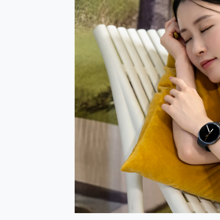
防窺黑科技 Galaxy S2
AI 支付 一錶搞定大小事 Xiao
超驚艷 讓人一眼就愛上 LENOV
美到讓人超想擁有 moto pad 
好用的 EaseUS Parti
一鍵修復模糊影片、舊照的 AI 
小朋友才做選擇 投影機 RG
式生活新體驗
外型超吸晴~ 給您絕佳操控體驗 
開箱~變身「蜘蛛人」椅子軍師
iPhone 17 系列 有認
DJI Osmo Pocket 3
小巧好吸不擋鏡頭 有Qi2認證
會走動的冷暖氣 SONY RE
寶可夢飛人外掛iToolab An
百倍變焦實測~ vivo X200
超好用的 PLAUD NoteP
COMPUTEX 2025 來
自帶線的 有線無線都能充 ONP
飛利浦 JS7310 ⚡【
是螢幕也是電視! 一機超多用途