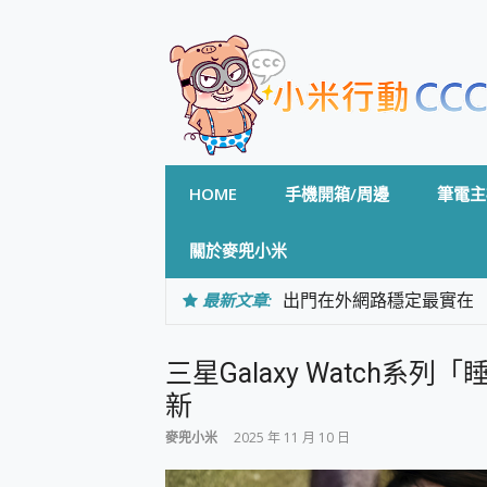
Skip
to
content
HOME
手機開箱/周邊
筆電主
關於麥兜小米
最新文章:
出門在外網路穩定最實在 「
「AUSNAT R1 錄音
CP 值天花板~ Bongco
三星Galaxy Watch
專為 PC上的 XBOX和掌機設計
台灣製攝影機在這裡，100%全無
新
測
麥兜小米
2025 年 11 月 10 日
電力超超超持久 MSI 微星 Pre
超懂拍、耐用 AI 街拍機~ re