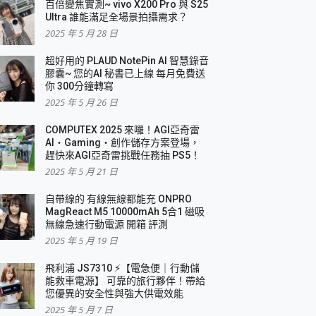
百倍變焦實測~ vivo X200 Pro 與 S25
Ultra 誰能滿足全場景拍攝需求？
2025 年 5 月 28 日
超好用的 PLAUD NotePin AI 智慧錄音
膠囊~ 您的AI 秘書已上線 每月免費送
你 300分鐘轉寫
2025 年 5 月 26 日
COMPUTEX 2025 來囉！AGI亞奇雷
AI・Gaming・創作儲存方案登場，
趕快來AGI亞奇雷挑戰任務抽 PS5！
2025 年 5 月 21 日
自帶線的 有線無線都能充 ONPRO
MagReact M5 10000mAh 5合1 磁吸
無線急速行動電源 開箱 評測
2025 年 5 月 19 日
飛利浦 JS7310 ⚡【電急便｜行動儲
能救車電源】 可靠的旅行夥伴！帶給
您優異的安全性與強大供電效能
2025 年 5 月 7 日