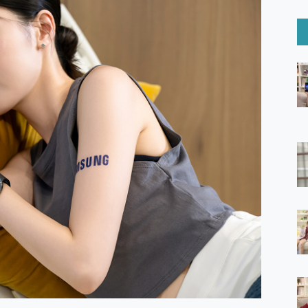
6 Ultra系列保護貼怎麼選？imos AR 低反光玻璃、藍寶石鏡頭
mi Watch 5 開箱 評測
O 聯想 Yoga Book 9 14吋 AI輕薄筆電 開箱 評測
60 系列 與 Moto | Swarovski razr 60 冰藍限定版本 開箱 評測
tion Master 讓您輕鬆的移除與格式化有防寫保護的隨身碟或SD卡
好幫手! VideoProc Converter AI 新版全解析 × 年末優惠
B藍牙音響 氛圍情境燈 我通通都要！ Starfish 2 幻彩膠囊投影
GravaStar Mercury K1 系列 異星機械鍵盤與 Mercury 
！MSI MPG 491CQP QD-OLED 超寬曲面電競螢幕，
證的防護來囉！ imos 首家導入 UL MCV 行銷宣告驗證的手機配件品牌
 爽爽帶回家 歡慶 EaseUS 21 週年到來，「Slogan 海報徵稿活動」
的 ONPRO MagReact MXs2 5000mAh薄型磁吸無線急速行
ON POCKET PRO 穿戴式智慧冷暖調溫裝置 開箱 評測
yGo全新升級，GO Fest 五折優惠嗨翻天！支援 iOS/Android！
 Pro 與 S25 Ultra 誰能滿足全場景拍攝需求？
in AI 智慧錄音膠囊~ 您的AI 秘書已上線 每月免費送你 300分鐘轉
囉！AGI亞奇雷 AI・Gaming・創作儲存方案登場，趕快來AGI亞奇雷
RO MagReact M5 10000mAh 5合1 磁吸無線急速行動電源
電急便｜行動儲能救車電源】 可靠的旅行夥伴！帶給您優異的安全性
「MSI微星 Modern MD272UPSW 27型」 4K IPS 輕薄