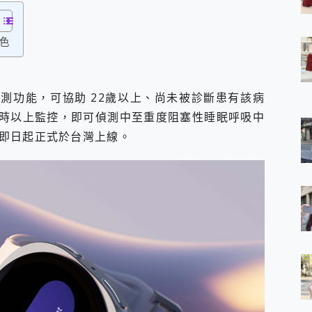
 7 Aura Edition 觸控AI筆電 開箱 評測
軍規、冰感變色實測，realme 14 5G 遊戲戰鬥值爆表，效能x娛樂全都
特色
h、AirPods耳機 三個設備充電一起搞定 ONPRO MagReact™ M3 
eeArc」開放式耳掛耳機，無感配戴! 超穩超服貼，音質、通話也很
袋裡的 Zeiss 潮流攝影棚!
orock 衣莉莎白 H1 Neo分子篩洗脫烘 AI 滾筒洗衣機
中止檢測功能，可協助 22歲以上、尚未被診斷患有該病
 最完美的家 MSI Nest Docking Station 掌機專屬擴充底座 開箱
小時以上監控，即可偵測中至重度阻塞性睡眠呼吸中
 中嘉寬頻 SoundBox 劇院串流盒 開箱 評測
ivo X200 Pro、vivo X200 就是這麼好拍
即日起正式於台灣上線。
over 免費線上去聲器一鍵去除人聲 人聲 音樂分離 2024 消除人聲推薦
~~ iToolab AnyGo 魔物獵人 Now飛人 ios教學 不出門也可以
寶可夢飛人 AnyTo 不出門也可以飛遍全世界
容量 一次充5個設備 充好充滿 CUKTECH 酷態科 300W 微型充電站
簡單 EaseUS Data Recovery Wizard Free 18.0.0 
 EaseUS Partition Master 就是這麼簡單
1 VI 開箱! 相機實測! 長焦覆蓋更遠更清晰、2日長續航、頂尖影音娛樂
 評測~ 有深度的 Leica 影像旗艦手機! 加碼小旗艦 Xiaomi 14 開箱 評測
無線藍牙耳機智慧降噪升級、音質明亮溫潤，並支援雙設備連接~
來囉 完美保護 MSI Claw A1M-026TW 電競掌機
列 開箱 評測! 首搭蔡司光學鏡頭、攝影棚級柔光環、拍攝功能最好玩的美拍神