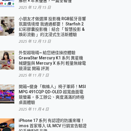
解析 × 年末優惠，一篇全看懂
2025 年 12 月 15 日
小朋友才做選擇 投影機 RGB藍牙音響
氛圍情境燈 我通通都要！ Starfish 2
幻彩膠囊投影機｜結合「 智慧投影 &
煥彩流動 」的沈浸式生活新體驗
2025 年 12 月 13 日
外型超吸晴~ 給您絕佳操控體驗
GravaStar Mercury K1 系列 異星機
械鍵盤與 Mercury X 系列 輕量無線電
競滑鼠 開箱 評測
2025 年 11 月 7 日
開箱~變身「蜘蛛人」椅子軍師！MSI
MPG 491CQP QD-OLED 超寬曲面電
競螢幕，多工辦公、爽度滿滿的終極
桌面體驗
2025 年 11 月 4 日
iPhone 17 系列 有認證的防護來囉！
imos 首家導入 UL MCV 行銷宣告驗證
的手機配件品牌