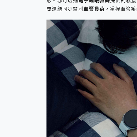
形。亦可透過
電子睡眠教練
提供的就寢
間還能同步監測
血管負荷，
掌握血管系