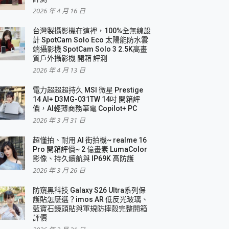
2026 年 4 月 16 日
要！
台灣製攝影機在這裡，100%全無線設
3 in 1可攜摺疊無線充電器 開箱 評測
計 SpotCam Solo Eco 太陽能防水雲
優質
端攝影機 SpotCam Solo 3 2.5K高畫
質戶外攝影機 開箱 評測
2026 年 4 月 13 日
 評測
電力超超超持久 MSI 微星 Prestige
14 AI+ D3MG-031TW 14吋 開箱評
價，AI輕薄商務筆電 Copilot+ PC
2026 年 3 月 31 日
到處走
超懂拍、耐用 AI 街拍機~ realme 16
 開箱 評測
Pro 開箱評價~ 2 億畫素 LumaColor
業界最好的資料救援軟體
影像、持久續航與 IP69K 高防護
2026 年 3 月 26 日
效能~
防窺黑科技 Galaxy S26 Ultra系列保
護貼怎麼選？imos AR 低反光玻璃、
藍寶石鏡頭貼與軍規防摔殼完整開箱
評價
機 vivo V30 Pro