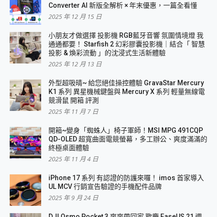
Converter AI 新版全解析 × 年末優惠，一篇全看懂
2025 年 12 月 15 日
小朋友才做選擇 投影機 RGB藍牙音響 氛圍情境燈 我
通通都要！ Starfish 2 幻彩膠囊投影機｜結合「 智慧
投影 & 煥彩流動 」的沈浸式生活新體驗
2025 年 12 月 13 日
外型超吸晴~ 給您絕佳操控體驗 GravaStar Mercury
K1 系列 異星機械鍵盤與 Mercury X 系列 輕量無線電
競滑鼠 開箱 評測
2025 年 11 月 7 日
開箱~變身「蜘蛛人」椅子軍師！MSI MPG 491CQP
QD-OLED 超寬曲面電競螢幕，多工辦公、爽度滿滿的
終極桌面體驗
2025 年 11 月 4 日
iPhone 17 系列 有認證的防護來囉！ imos 首家導入
UL MCV 行銷宣告驗證的手機配件品牌
2025 年 9 月 24 日
DJI Osmo Pocket 3 爽爽帶回家 歡慶 EaseUS 21 週