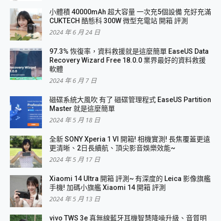
小體積 40000mAh 超大容量 一次充5個設備 充好充滿
CUKTECH 酷態科 300W 微型充電站 開箱 評測
2024 年 6 月 24 日
97.3% 恢復率，資料救援就是這麼簡單 EaseUS Data
Recovery Wizard Free 18.0.0 業界最好的資料救援
軟體
2024 年 6 月 7 日
磁碟系統大風吹 有了 磁碟管理程式 EaseUS Partition
Master 就是這麼簡單
2024 年 5 月 18 日
全新 SONY Xperia 1 VI 開箱! 相機實測! 長焦覆蓋更遠
更清晰、2日長續航、頂尖影音娛樂效能~
2024 年 5 月 17 日
Xiaomi 14 Ultra 開箱 評測~ 有深度的 Leica 影像旗艦
手機! 加碼小旗艦 Xiaomi 14 開箱 評測
2024 年 5 月 13 日
vivo TWS 3e 真無線藍牙耳機智慧降噪升級、音質明