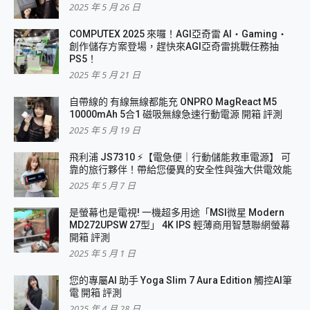
2025 年 5 月 26 日
COMPUTEX 2025 來囉！AGI亞奇雷 AI・Gaming・
創作儲存方案登場，趕快來AGI亞奇雷挑戰任務抽
PS5！
2025 年 5 月 21 日
自帶線的 有線無線都能充 ONPRO MagReact M5
10000mAh 5合1 磁吸無線急速行動電源 開箱 評測
2025 年 5 月 19 日
飛利浦 JS7310 ⚡【電急便｜行動儲能救車電源】 可
靠的旅行夥伴！帶給您優異的安全性與強大供電效能
2025 年 5 月 7 日
是螢幕也是電視! 一機超多用途「MSI微星 Modern
MD272UPSW 27型」 4K IPS 輕薄商用智慧聯網螢幕
開箱 評測
2025 年 5 月 1 日
您的專屬AI 助手 Yoga Slim 7 Aura Edition 觸控AI筆
電 開箱 評測
2025 年 4 月 28 日