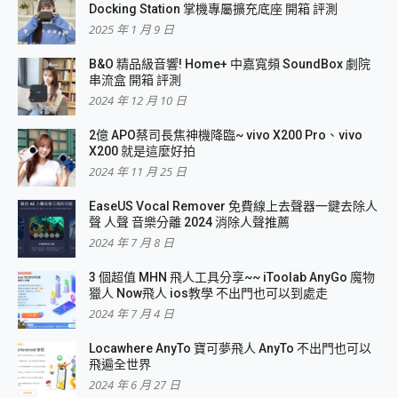
Docking Station 掌機專屬擴充底座 開箱 評測
2025 年 1 月 9 日
B&O 精品級音響! Home+ 中嘉寬頻 SoundBox 劇院
串流盒 開箱 評測
2024 年 12 月 10 日
2億 APO蔡司長焦神機降臨~ vivo X200 Pro、vivo
X200 就是這麼好拍
2024 年 11 月 25 日
EaseUS Vocal Remover 免費線上去聲器一鍵去除人
聲 人聲 音樂分離 2024 消除人聲推薦
2024 年 7 月 8 日
3 個超值 MHN 飛人工具分享~~ iToolab AnyGo 魔物
獵人 Now飛人 ios教學 不出門也可以到處走
2024 年 7 月 4 日
Locawhere AnyTo 寶可夢飛人 AnyTo 不出門也可以
飛遍全世界
2024 年 6 月 27 日