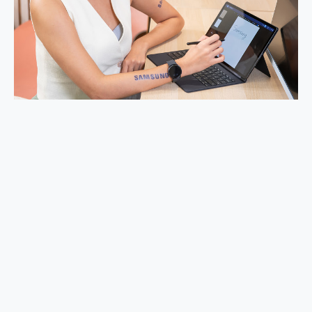
外型超吸晴~ 給您絕佳操控體驗 GravaStar Mercury K1 系列 異星機械鍵盤與 Mercury X 系列 輕量無線電競滑鼠 開箱 評測
開箱~變身「蜘蛛人」椅子軍師！MSI MPG 491CQP QD-OLED 超寬曲面電競螢幕，多工辦公、爽度滿滿的終極桌面體驗
iPhone 17 系列 有認證的防護來囉！ imos 首家導入 UL MCV 行銷宣告驗證的手機配件品牌
DJI Osmo Pocket 3 爽爽帶回家 歡慶 EaseUS 21 週年到來，「Slogan 海報徵稿活動」好康大放送
小巧好吸不擋鏡頭 有Qi2認證的 ONPRO MagReact MXs2 5000mAh薄型磁吸無線急速行動電源 開箱 評測
會走動的冷暖氣 SONY REON POCKET PRO 穿戴式智慧冷暖調溫裝置 開箱 評測
寶可夢飛人外掛iToolab AnyGo全新升級，GO Fest 五折優惠嗨翻天！支援 iOS/Android！
百倍變焦實測~ vivo X200 Pro 與 S25 Ultra 誰能滿足全場景拍攝需求？
超好用的 PLAUD NotePin AI 智慧錄音膠囊~ 您的AI 秘書已上線 每月免費送你 300分鐘轉寫
COMPUTEX 2025 來囉！AGI亞奇雷 AI・Gaming・創作儲存方案登場，趕快來AGI亞奇雷挑戰任務抽 PS5！
自帶線的 有線無線都能充 ONPRO MagReact M5 10000mAh 5合1 磁吸無線急速行動電源 開箱 評測
飛利浦 JS7310 ⚡【電急便｜行動儲能救車電源】 可靠的旅行夥伴！帶給您優異的安全性與強大供電效能
是螢幕也是電視! 一機超多用途「MSI微星 Modern MD272UPSW 27型」 4K IPS 輕薄商用智慧聯網螢幕 開箱 評測
您的專屬AI 助手 Yoga Slim 7 Aura Edition 觸控AI筆電 開箱 評測
realme 14 Pro 超硬軍規、冰感變色實測，realme 14 5G 遊戲戰鬥值爆表，效能x娛樂全都要！
iPhone、Apple Watch、AirPods耳機 三個設備充電一起搞定 ONPRO MagReact™ M3 3 in 1可攜摺疊無線充電器 開箱 評測
動靜皆宜「HUAWEI FreeArc」開放式耳掛耳機，無感配戴! 超穩超服貼，音質、通話也很優質
好玩好拍 vivo V50 ~ 口袋裡的 Zeiss 潮流攝影棚!
25種洗烘模式一機搞定! Roborock 衣莉莎白 H1 Neo分子篩洗脫烘 AI 滾筒洗衣機
給 MSI Claw 系列電競掌機 最完美的家 MSI Nest Docking Station 掌機專屬擴充底座 開箱 評測
B&O 精品級音響! Home+ 中嘉寬頻 SoundBox 劇院串流盒 開箱 評測