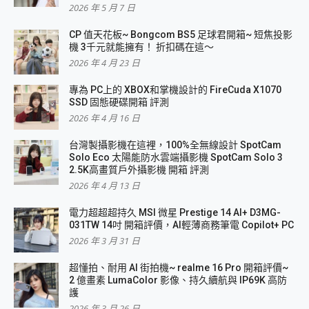
2026 年 5 月 7 日
CP 值天花板~ Bongcom BS5 足球君開箱~ 短焦投影
機 3千元就能擁有！ 折扣碼在這～
2026 年 4 月 23 日
專為 PC上的 XBOX和掌機設計的 FireCuda X1070
SSD 固態硬碟開箱 評測
2026 年 4 月 16 日
台灣製攝影機在這裡，100%全無線設計 SpotCam
Solo Eco 太陽能防水雲端攝影機 SpotCam Solo 3
2.5K高畫質戶外攝影機 開箱 評測
2026 年 4 月 13 日
電力超超超持久 MSI 微星 Prestige 14 AI+ D3MG-
031TW 14吋 開箱評價，AI輕薄商務筆電 Copilot+ PC
2026 年 3 月 31 日
超懂拍、耐用 AI 街拍機~ realme 16 Pro 開箱評價~
2 億畫素 LumaColor 影像、持久續航與 IP69K 高防
護
2026 年 3 月 26 日