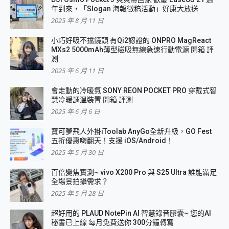
年到來，「Slogan 海報徵稿活動」好康大放送
2025 年 8 月 11 日
小巧好吸不擋鏡頭 有Qi2認證的 ONPRO MagReact
MXs2 5000mAh薄型磁吸無線急速行動電源 開箱 評
測
2025 年 6 月 11 日
會走動的冷暖氣 SONY REON POCKET PRO 穿戴式智
慧冷暖調溫裝置 開箱 評測
2025 年 6 月 6 日
寶可夢飛人外掛iToolab AnyGo全新升級，GO Fest
五折優惠嗨翻天！支援 iOS/Android！
2025 年 5 月 30 日
百倍變焦實測~ vivo X200 Pro 與 S25 Ultra 誰能滿足
全場景拍攝需求？
2025 年 5 月 28 日
超好用的 PLAUD NotePin AI 智慧錄音膠囊~ 您的AI
秘書已上線 每月免費送你 300分鐘轉寫