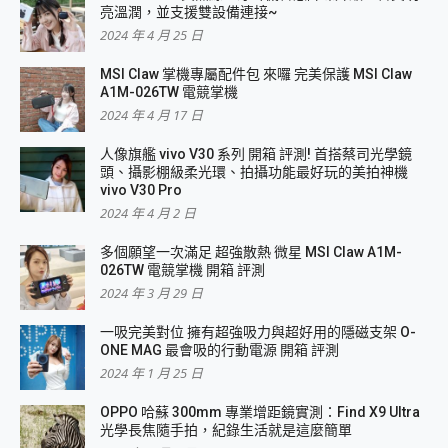
亮溫潤，並支援雙設備連接~
2024 年 4 月 25 日
MSI Claw 掌機專屬配件包 來囉 完美保護 MSI Claw
A1M-026TW 電競掌機
2024 年 4 月 17 日
人像旗艦 vivo V30 系列 開箱 評測! 首搭蔡司光學鏡
頭、攝影棚級柔光環、拍攝功能最好玩的美拍神機
vivo V30 Pro
2024 年 4 月 2 日
多個願望一次滿足 超強散熱 微星 MSI Claw A1M-
026TW 電競掌機 開箱 評測
2024 年 3 月 29 日
一吸完美對位 擁有超強吸力與超好用的隱磁支架 O-
ONE MAG 最會吸的行動電源 開箱 評測
2024 年 1 月 25 日
OPPO 哈蘇 300mm 專業增距鏡實測：Find X9 Ultra
光學長焦隨手拍，紀錄生活就是這麼簡單