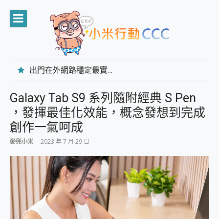
Skip
to
content
出門在外網路穩定最實在 「台灣大哥大」榮獲 4G/5G 在線率全球 NO.3 全台第一與全台六冠王實測心得，走到哪順到哪！
「AUSNAT R1 錄音卡」開箱評測~ 終結會議紀錄地獄，自動生成摘要報告，200+語言翻譯，旅遊最強搭檔。
CP 值天花板~ Bongcom BS5 足球君開箱~ 短焦投影機 3千元就能擁有！ 折扣碼在這～
Galaxy Tab S9 系列隨附經典 S Pen
專為 PC上的 XBOX和掌機設計的 FireCuda X1070 SSD 固態硬碟開箱 評測
，發揮最佳化效能，概念發想到完成
台灣製攝影機在這裡，100%全無線設計 SpotCam Solo Eco 太陽能防水雲端攝影機 SpotCam Solo 3 2.5K高畫質戶外攝影機 開箱 評測
電力超超超持久 MSI 微星 Prestige 14 AI+ D3MG-031TW 14吋 開箱評價，AI輕薄商務筆電 Copilot+ PC
創作一氣呵成
超懂拍、耐用 AI 街拍機~ realme 16 Pro 開箱評價~ 2 億畫素 LumaColor 影像、持久續航與 IP69K 高防護
麥兜小米
2023 年 7 月 29 日
防窺黑科技 Galaxy S26 Ultra系列保護貼怎麼選？imos AR 低反光玻璃、藍寶石鏡頭貼與軍規防摔殼完整開箱評價
AI 支付 一錶搞定大小事 Xiaomi Watch 5 開箱 評測
超驚艷 讓人一眼就愛上 LENOVO 聯想 Yoga Book 9 14吋 AI輕薄筆電 開箱 評測
美到讓人超想擁有 moto pad 60 系列 與 Moto | Swarovski razr 60 冰藍限定版本 開箱 評測
好用的 EaseUS Partition Master 讓您輕鬆的移除與格式化有防寫保護的隨身碟或SD卡
一鍵修復模糊影片、舊照的 AI 好幫手! VideoProc Converter AI 新版全解析 × 年末優惠，一篇全看懂
小朋友才做選擇 投影機 RGB藍牙音響 氛圍情境燈 我通通都要！ Starfish 2 幻彩膠囊投影機｜結合「 智慧投影 & 煥彩流動 」的沈浸式生活新體驗