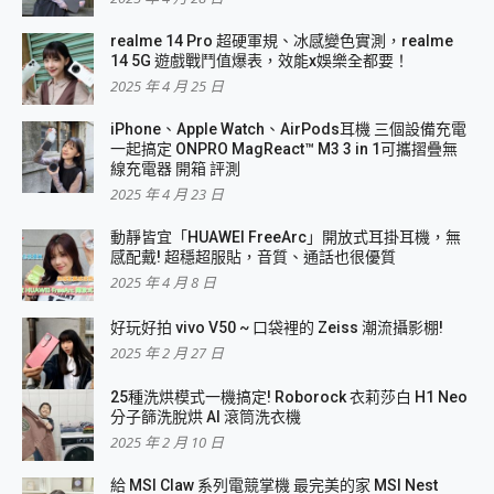
realme 14 Pro 超硬軍規、冰感變色實測，realme
14 5G 遊戲戰鬥值爆表，效能x娛樂全都要！
2025 年 4 月 25 日
iPhone、Apple Watch、AirPods耳機 三個設備充電
一起搞定 ONPRO MagReact™ M3 3 in 1可攜摺疊無
線充電器 開箱 評測
2025 年 4 月 23 日
動靜皆宜「HUAWEI FreeArc」開放式耳掛耳機，無
感配戴! 超穩超服貼，音質、通話也很優質
2025 年 4 月 8 日
好玩好拍 vivo V50 ~ 口袋裡的 Zeiss 潮流攝影棚!
2025 年 2 月 27 日
25種洗烘模式一機搞定! Roborock 衣莉莎白 H1 Neo
分子篩洗脫烘 AI 滾筒洗衣機
2025 年 2 月 10 日
給 MSI Claw 系列電競掌機 最完美的家 MSI Nest