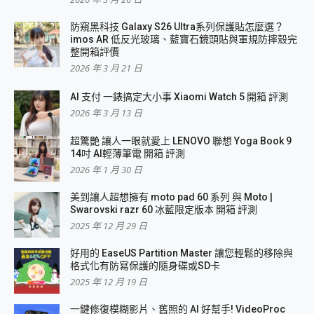
防窺黑科技 Galaxy S26 Ultra系列保護貼怎麼選？
imos AR 低反光玻璃、藍寶石鏡頭貼與軍規防摔殼完
整開箱評價
2026 年 3 月 21 日
AI 支付 一錶搞定大小事 Xiaomi Watch 5 開箱 評測
2026 年 3 月 13 日
超驚艷 讓人一眼就愛上 LENOVO 聯想 Yoga Book 9
14吋 AI輕薄筆電 開箱 評測
2026 年 1 月 30 日
美到讓人超想擁有 moto pad 60 系列 與 Moto |
Swarovski razr 60 冰藍限定版本 開箱 評測
2025 年 12 月 29 日
好用的 EaseUS Partition Master 讓您輕鬆的移除與
格式化有防寫保護的隨身碟或SD卡
2025 年 12 月 19 日
一鍵修復模糊影片、舊照的 AI 好幫手! VideoProc