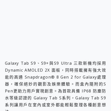
2億 APO蔡司長焦神機降臨~ vivo X200 Pro、vivo X200 就是這麼好拍
EaseUS Vocal Remover 免費線上去聲器一鍵去除人聲 人聲 音樂分離 2024 消除人聲推薦
3 個超值 MHN 飛人工具分享~~ iToolab AnyGo 魔物獵人 Now飛人 ios教學 不出門也可以到處走
Locawhere AnyTo 寶可夢飛人 AnyTo 不出門也可以飛遍全世界
小體積 40000mAh 超大容量 一次充5個設備 充好充滿 CUKTECH 酷態科 300W 微型充電站 開箱 評測
97.3% 恢復率，資料救援就是這麼簡單 EaseUS Data Recovery Wizard Free 18.0.0 業界最好的資料救援軟體
磁碟系統大風吹 有了 磁碟管理程式 EaseUS Partition Master 就是這麼簡單
全新 SONY Xperia 1 VI 開箱! 相機實測! 長焦覆蓋更遠更清晰、2日長續航、頂尖影音娛樂效能~
Xiaomi 14 Ultra 開箱 評測~ 有深度的 Leica 影像旗艦手機! 加碼小旗艦 Xiaomi 14 開箱 評測
vivo TWS 3e 真無線藍牙耳機智慧降噪升級、音質明亮溫潤，並支援雙設備連接~
MSI Claw 掌機專屬配件包 來囉 完美保護 MSI Claw A1M-026TW 電競掌機
Galaxy Tab S9、S9+與S9 Ultra 三款新機均採用
人像旗艦 vivo V30 系列 開箱 評測! 首搭蔡司光學鏡頭、攝影棚級柔光環、拍攝功能最好玩的美拍神機 vivo V30 Pro
Dynamic AMOLED 2X 面板，同時搭載擁有強大效
多個願望一次滿足 超強散熱 微星 MSI Claw A1M-026TW 電競掌機 開箱 評測
一吸完美對位 擁有超強吸力與超好用的隱磁支架 O-ONE MAG 最會吸的行動電源 開箱 評測
能的高通 Snapdragon® 8 Gen 2 for Galaxy處理
OPPO 哈蘇 300mm 專業增距鏡實測：Find X9 Ultra 光學長焦隨手拍，紀錄生活就是這麼簡單
器，確保絕妙的觀影及娛樂體驗。而盒內隨附的S
Motorola edge 70 pro 及 moto g37 power上市，登錄在送飛利浦氣炸鍋
Pen更助力用戶實現創意。為首款具備 IP68 防塵防
近八千元的 Soundcore Liberty 5 Pro Max，有螢幕的耳機會是智商稅嗎?
ASUS Pad 全面應援 Me Time，加碼愛奇藝黃金雙周卡體驗，專案價最低 NT$0 起
水等級認證的 Galaxy Tab S系列，Galaxy Tab S9
系列讓用戶在室內或室外都能輕鬆整理各種創意想