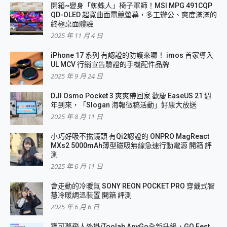
開箱~變身「蜘蛛人」椅子軍師！MSI MPG 491CQP
QD-OLED 超寬曲面電競螢幕，多工辦公、爽度滿滿的
終極桌面體驗
2025 年 11 月 4 日
iPhone 17 系列 有認證的防護來囉！ imos 首家導入
UL MCV 行銷宣告驗證的手機配件品牌
2025 年 9 月 24 日
DJI Osmo Pocket 3 爽爽帶回家 歡慶 EaseUS 21 週
年到來，「Slogan 海報徵稿活動」好康大放送
2025 年 8 月 11 日
小巧好吸不擋鏡頭 有Qi2認證的 ONPRO MagReact
MXs2 5000mAh薄型磁吸無線急速行動電源 開箱 評
測
2025 年 6 月 11 日
會走動的冷暖氣 SONY REON POCKET PRO 穿戴式智
慧冷暖調溫裝置 開箱 評測
2025 年 6 月 6 日
寶可夢飛人外掛iToolab AnyGo全新升級，GO Fest