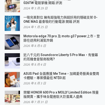
026TW 電競掌機 開箱 評測
2024 年 3 月 29 日
一吸完美對位 擁有超強吸力與超好用的隱磁支架 O-
ONE MAG 最會吸的行動電源 開箱 評測
2024 年 1 月 25 日
Motorola edge 70 pro 及 moto g37 power上市，登
錄在送飛利浦氣炸鍋
2026 年 8 月 6 日
近八千元的 Soundcore Liberty 5 Pro Max，有螢幕
的耳機會是智商稅嗎?
2026 年 8 月 4 日
ASUS Pad 全面應援 Me Time，加碼愛奇藝黃金雙周
卡體驗，專案價最低 NT$0 起
2026 年 8 月 3 日
榮耀 HONOR 600 Pro x MOLLY Limited Edition 限量
版開賣，攜手味全龍進駐大巨蛋萬人盛典
2026 年 7 月 31 日