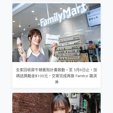
全家回收犀牛頓舊殼計畫啟動，至 5月6日止，加
碼送獎勵金$100元，交寄完成再換 Fami!ce 霜淇
淋