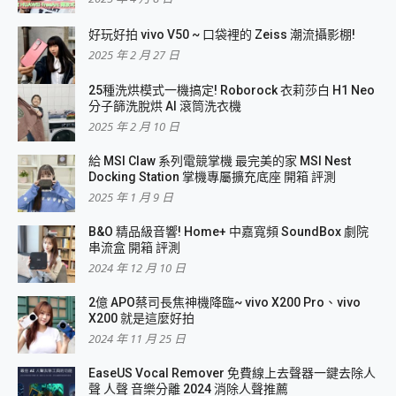
好玩好拍 vivo V50 ~ 口袋裡的 Zeiss 潮流攝影棚!
2025 年 2 月 27 日
25種洗烘模式一機搞定! Roborock 衣莉莎白 H1 Neo
分子篩洗脫烘 AI 滾筒洗衣機
2025 年 2 月 10 日
給 MSI Claw 系列電競掌機 最完美的家 MSI Nest
Docking Station 掌機專屬擴充底座 開箱 評測
2025 年 1 月 9 日
B&O 精品級音響! Home+ 中嘉寬頻 SoundBox 劇院
串流盒 開箱 評測
2024 年 12 月 10 日
2億 APO蔡司長焦神機降臨~ vivo X200 Pro、vivo
X200 就是這麼好拍
2024 年 11 月 25 日
EaseUS Vocal Remover 免費線上去聲器一鍵去除人
聲 人聲 音樂分離 2024 消除人聲推薦