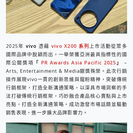
外型超吸晴~ 給您絕佳操控體驗 GravaStar Mercury K1 系列 異星機械鍵盤與 Mercury X 系列 輕量無線電競滑鼠 開箱 評測
開箱~變身「蜘蛛人」椅子軍師！MSI MPG 491CQP QD-OLED 超寬曲面電競螢幕，多工辦公、爽度滿滿的終極桌面體驗
iPhone 17 系列 有認證的防護來囉！ imos 首家導入 UL MCV 行銷宣告驗證的手機配件品牌
DJI Osmo Pocket 3 爽爽帶回家 歡慶 EaseUS 21 週年到來，「Slogan 海報徵稿活動」好康大放送
小巧好吸不擋鏡頭 有Qi2認證的 ONPRO MagReact MXs2 5000mAh薄型磁吸無線急速行動電源 開箱 評測
會走動的冷暖氣 SONY REON POCKET PRO 穿戴式智慧冷暖調溫裝置 開箱 評測
寶可夢飛人外掛iToolab AnyGo全新升級，GO Fest 五折優惠嗨翻天！支援 iOS/Android！
2025年
vivo
憑藉
vivo X200 系列
上市活動從眾多
百倍變焦實測~ vivo X200 Pro 與 S25 Ultra 誰能滿足全場景拍攝需求？
超好用的 PLAUD NotePin AI 智慧錄音膠囊~ 您的AI 秘書已上線 每月免費送你 300分鐘轉寫
國際品牌中脫穎而出，一舉榮獲亞洲最具指標性的國
COMPUTEX 2025 來囉！AGI亞奇雷 AI・Gaming・創作儲存方案登場，趕快來AGI亞奇雷挑戰任務抽 PS5！
際公關獎項
「
PR Awards Asia Pacific 2025
」
–
自帶線的 有線無線都能充 ONPRO MagReact M5 10000mAh 5合1 磁吸無線急速行動電源 開箱 評測
Arts, Entertainment & Media銀獎殊榮。此次行銷
飛利浦 JS7310 ⚡【電急便｜行動儲能救車電源】 可靠的旅行夥伴！帶給您優異的安全性與強大供電效能
操作展現vivo一貫的創新思維與寵粉精神，突破傳統
是螢幕也是電視! 一機超多用途「MSI微星 Modern MD272UPSW 27型」 4K IPS 輕薄商用智慧聯網螢幕 開箱 評測
您的專屬AI 助手 Yoga Slim 7 Aura Edition 觸控AI筆電 開箱 評測
行銷框架，打造全新溝通策略，以深具市場洞察的手
realme 14 Pro 超硬軍規、冰感變色實測，realme 14 5G 遊戲戰鬥值爆表，效能x娛樂全都要！
法打破傳統行銷框架，巧妙融合產品核心賣點與上市
iPhone、Apple Watch、AirPods耳機 三個設備充電一起搞定 ONPRO MagReact™ M3 3 in 1可攜摺疊無線充電器 開箱 評測
亮點，打造全新溝通策略，成功激發市場話題並驅動
動靜皆宜「HUAWEI FreeArc」開放式耳掛耳機，無感配戴! 超穩超服貼，音質、通話也很優質
銷售表現，進一步擴大品牌影響力。
好玩好拍 vivo V50 ~ 口袋裡的 Zeiss 潮流攝影棚!
25種洗烘模式一機搞定! Roborock 衣莉莎白 H1 Neo分子篩洗脫烘 AI 滾筒洗衣機
給 MSI Claw 系列電競掌機 最完美的家 MSI Nest Docking Station 掌機專屬擴充底座 開箱 評測
B&O 精品級音響! Home+ 中嘉寬頻 SoundBox 劇院串流盒 開箱 評測