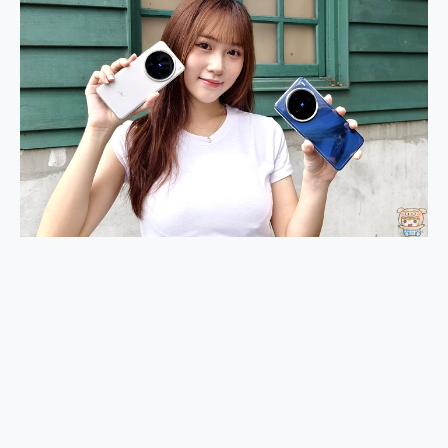
2億 APO蔡司長焦神機降臨~ vivo X200 Pro、vivo X200 就是這麼好拍
EaseUS Vocal Remover 免費線上去聲器一鍵去除人聲 人聲 音樂分離 2024 消除人聲推薦
3 個超值 MHN 飛人工具分享~~ iToolab AnyGo 魔物獵人 Now飛人 ios教學 不出門也可以到處走
Locawhere AnyTo 寶可夢飛人 AnyTo 不出門也可以飛遍全世界
小體積 40000mAh 超大容量 一次充5個設備 充好充滿 CUKTECH 酷態科 300W 微型充電站 開箱 評測
97.3% 恢復率，資料救援就是這麼簡單 EaseUS Data Recovery Wizard Free 18.0.0 業界最好的資料救援軟體
磁碟系統大風吹 有了 磁碟管理程式 EaseUS Partition Master 就是這麼簡單
全新 SONY Xperia 1 VI 開箱! 相機實測! 長焦覆蓋更遠更清晰、2日長續航、頂尖影音娛樂效能~
Xiaomi 14 Ultra 開箱 評測~ 有深度的 Leica 影像旗艦手機! 加碼小旗艦 Xiaomi 14 開箱 評測
vivo TWS 3e 真無線藍牙耳機智慧降噪升級、音質明亮溫潤，並支援雙設備連接~
MSI Claw 掌機專屬配件包 來囉 完美保護 MSI Claw A1M-026TW 電競掌機
人像旗艦 vivo V30 系列 開箱 評測! 首搭蔡司光學鏡頭、攝影棚級柔光環、拍攝功能最好玩的美拍神機 vivo V30 Pro
多個願望一次滿足 超強散熱 微星 MSI Claw A1M-026TW 電競掌機 開箱 評測
一吸完美對位 擁有超強吸力與超好用的隱磁支架 O-ONE MAG 最會吸的行動電源 開箱 評測
Motorola edge 70 pro 及 moto g37 power上市，登錄在送飛利浦氣炸鍋
近八千元的 Soundcore Liberty 5 Pro Max，有螢幕的耳機會是智商稅嗎?
ASUS Pad 全面應援 Me Time，加碼愛奇藝黃金雙周卡體驗，專案價最低 NT$0 起
榮耀 HONOR 600 Pro x MOLLY Limited Edition 限量版開賣，攜手味全龍進駐大巨蛋萬人盛典