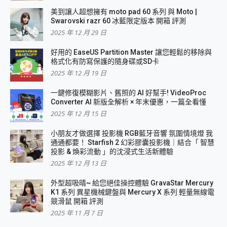
美到讓人超想擁有 moto pad 60 系列 與 Moto |
Swarovski razr 60 冰藍限定版本 開箱 評測
2025 年 12 月 29 日
好用的 EaseUS Partition Master 讓您輕鬆的移除與
格式化有防寫保護的隨身碟或SD卡
2025 年 12 月 19 日
一鍵修復模糊影片、舊照的 AI 好幫手! VideoProc
Converter AI 新版全解析 × 年末優惠，一篇全看懂
2025 年 12 月 15 日
小朋友才做選擇 投影機 RGB藍牙音響 氛圍情境燈 我
通通都要！ Starfish 2 幻彩膠囊投影機｜結合「 智慧
投影 & 煥彩流動 」的沈浸式生活新體驗
2025 年 12 月 13 日
外型超吸晴~ 給您絕佳操控體驗 GravaStar Mercury
K1 系列 異星機械鍵盤與 Mercury X 系列 輕量無線電
競滑鼠 開箱 評測
2025 年 11 月 7 日