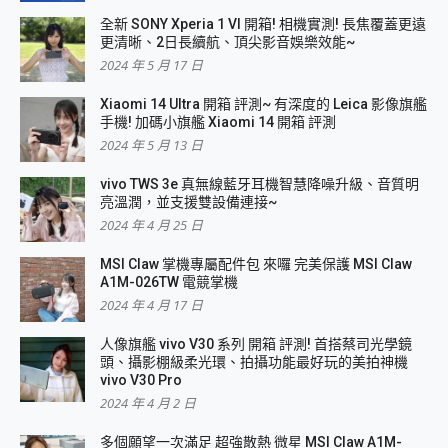
全新 SONY Xperia 1 VI 開箱! 相機實測! 長焦覆蓋更遠
更清晰、2日長續航、頂尖影音娛樂效能~
2024 年 5 月 17 日
Xiaomi 14 Ultra 開箱 評測~ 有深度的 Leica 影像旗艦
手機! 加碼小旗艦 Xiaomi 14 開箱 評測
2024 年 5 月 13 日
vivo TWS 3e 真無線藍牙耳機智慧降噪升級、音質明
亮溫潤，並支援雙設備連接~
2024 年 4 月 25 日
MSI Claw 掌機專屬配件包 來囉 完美保護 MSI Claw
A1M-026TW 電競掌機
2024 年 4 月 17 日
人像旗艦 vivo V30 系列 開箱 評測! 首搭蔡司光學鏡
頭、攝影棚級柔光環、拍攝功能最好玩的美拍神機
vivo V30 Pro
2024 年 4 月 2 日
多個願望一次滿足 超強散熱 微星 MSI Claw A1M-