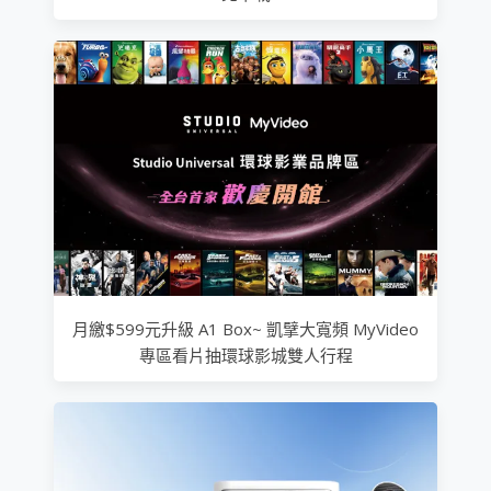
月繳$599元升級 A1 Box~ 凱擘大寬頻 MyVideo
專區看片抽環球影城雙人行程