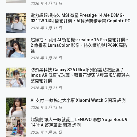
2026 年 4 月 13 日
電力超超超持久 MSI 微星 Prestige 14 AI+ D3MG-
031TW 14吋 開箱評價，AI輕薄商務筆電 Copilot+ PC
2026 年 3 月 31 日
超懂拍、耐用 AI 街拍機~ realme 16 Pro 開箱評價~
2 億畫素 LumaColor 影像、持久續航與 IP69K 高防
護
2026 年 3 月 26 日
防窺黑科技 Galaxy S26 Ultra系列保護貼怎麼選？
imos AR 低反光玻璃、藍寶石鏡頭貼與軍規防摔殼完
整開箱評價
2026 年 3 月 21 日
AI 支付 一錶搞定大小事 Xiaomi Watch 5 開箱 評測
2026 年 3 月 13 日
超驚艷 讓人一眼就愛上 LENOVO 聯想 Yoga Book 9
14吋 AI輕薄筆電 開箱 評測
2026 年 1 月 30 日