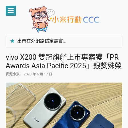
Skip
to
content
出門在外網路穩定最實在 「台灣大哥大」榮獲 4G/5G 在線率全球 NO.3 全台第一與全台六冠王實測心得，走到哪順到哪！
「AUSNAT R1 錄音卡」開箱評測~ 終結會議紀錄地獄，自動生成摘要報告，200+語言翻譯，旅遊最強搭檔。
CP 值天花板~ Bongcom BS5 足球君開箱~ 短焦投影機 3千元就能擁有！ 折扣碼在這～
vivo X200 雙冠旗艦上市專案獲「PR
專為 PC上的 XBOX和掌機設計的 FireCuda X1070 SSD 固態硬碟開箱 評測
Awards Asia Pacific 2025」銀獎殊榮
台灣製攝影機在這裡，100%全無線設計 SpotCam Solo Eco 太陽能防水雲端攝影機 SpotCam Solo 3 2.5K高畫質戶外攝影機 開箱 評測
電力超超超持久 MSI 微星 Prestige 14 AI+ D3MG-031TW 14吋 開箱評價，AI輕薄商務筆電 Copilot+ PC
麥兜小米
2025 年 6 月 17 日
超懂拍、耐用 AI 街拍機~ realme 16 Pro 開箱評價~ 2 億畫素 LumaColor 影像、持久續航與 IP69K 高防護
防窺黑科技 Galaxy S26 Ultra系列保護貼怎麼選？imos AR 低反光玻璃、藍寶石鏡頭貼與軍規防摔殼完整開箱評價
AI 支付 一錶搞定大小事 Xiaomi Watch 5 開箱 評測
超驚艷 讓人一眼就愛上 LENOVO 聯想 Yoga Book 9 14吋 AI輕薄筆電 開箱 評測
美到讓人超想擁有 moto pad 60 系列 與 Moto | Swarovski razr 60 冰藍限定版本 開箱 評測
好用的 EaseUS Partition Master 讓您輕鬆的移除與格式化有防寫保護的隨身碟或SD卡
一鍵修復模糊影片、舊照的 AI 好幫手! VideoProc Converter AI 新版全解析 × 年末優惠，一篇全看懂
小朋友才做選擇 投影機 RGB藍牙音響 氛圍情境燈 我通通都要！ Starfish 2 幻彩膠囊投影機｜結合「 智慧投影 & 煥彩流動 」的沈浸式生活新體驗