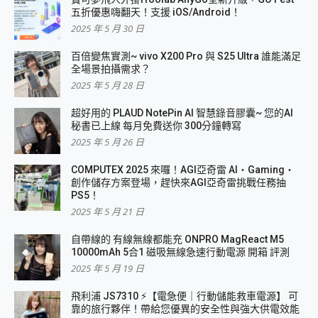
五折優惠嗨翻天！支援 iOS/Android！
2025 年 5 月 30 日
百倍變焦實測~ vivo X200 Pro 與 S25 Ultra 誰能滿足
全場景拍攝需求？
2025 年 5 月 28 日
超好用的 PLAUD NotePin AI 智慧錄音膠囊~ 您的AI
秘書已上線 每月免費送你 300分鐘轉寫
2025 年 5 月 26 日
COMPUTEX 2025 來囉！AGI亞奇雷 AI・Gaming・
創作儲存方案登場，趕快來AGI亞奇雷挑戰任務抽
PS5！
2025 年 5 月 21 日
自帶線的 有線無線都能充 ONPRO MagReact M5
10000mAh 5合1 磁吸無線急速行動電源 開箱 評測
2025 年 5 月 19 日
飛利浦 JS7310 ⚡【電急便｜行動儲能救車電源】 可
靠的旅行夥伴！帶給您優異的安全性與強大供電效能