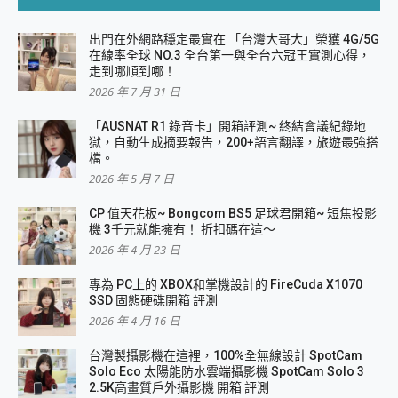
出門在外網路穩定最實在 「台灣大哥大」榮獲 4G/5G
在線率全球 NO.3 全台第一與全台六冠王實測心得，
走到哪順到哪！
2026 年 7 月 31 日
「AUSNAT R1 錄音卡」開箱評測~ 終結會議紀錄地
獄，自動生成摘要報告，200+語言翻譯，旅遊最強搭
檔。
2026 年 5 月 7 日
CP 值天花板~ Bongcom BS5 足球君開箱~ 短焦投影
機 3千元就能擁有！ 折扣碼在這～
2026 年 4 月 23 日
專為 PC上的 XBOX和掌機設計的 FireCuda X1070
SSD 固態硬碟開箱 評測
2026 年 4 月 16 日
台灣製攝影機在這裡，100%全無線設計 SpotCam
Solo Eco 太陽能防水雲端攝影機 SpotCam Solo 3
2.5K高畫質戶外攝影機 開箱 評測