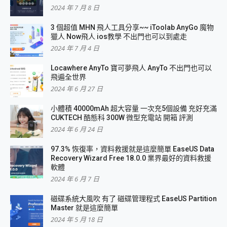
2024 年 7 月 8 日
3 個超值 MHN 飛人工具分享~~ iToolab AnyGo 魔物
獵人 Now飛人 ios教學 不出門也可以到處走
2024 年 7 月 4 日
Locawhere AnyTo 寶可夢飛人 AnyTo 不出門也可以
飛遍全世界
2024 年 6 月 27 日
小體積 40000mAh 超大容量 一次充5個設備 充好充滿
CUKTECH 酷態科 300W 微型充電站 開箱 評測
2024 年 6 月 24 日
97.3% 恢復率，資料救援就是這麼簡單 EaseUS Data
Recovery Wizard Free 18.0.0 業界最好的資料救援
軟體
2024 年 6 月 7 日
磁碟系統大風吹 有了 磁碟管理程式 EaseUS Partition
Master 就是這麼簡單
2024 年 5 月 18 日