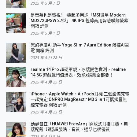
2025 年 5 月 7 日
是螢幕也是電視! 一機超多用途「MSI微星 Modern
MD272UPSW 27型」 4K IPS 輕薄商用智慧聯網螢幕
開箱 評測
2025 年 5 月 1 日
您的專屬AI 助手 Yoga Slim 7 Aura Edition 觸控AI筆
電 開箱 評測
2025 年 4 月 28 日
realme 14 Pro 超硬軍規、冰感變色實測，realme
14 5G 遊戲戰鬥值爆表，效能x娛樂全都要！
2025 年 4 月 25 日
iPhone、Apple Watch、AirPods耳機 三個設備充電
一起搞定 ONPRO MagReact™ M3 3 in 1可攜摺疊無
線充電器 開箱 評測
2025 年 4 月 23 日
動靜皆宜「HUAWEI FreeArc」開放式耳掛耳機，無
感配戴! 超穩超服貼，音質、通話也很優質
2025 年 4 月 8 日