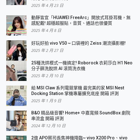
2025 年 4 月 23 日
動靜皆宜「HUAWEI FreeArc」開放式耳掛耳機，無
感配戴! 超穩超服貼，音質、通話也很優質
2025 年 4 月 8 日
好玩好拍 vivo V50 ~ 口袋裡的 Zeiss 潮流攝影棚!
2025 年 2 月 27 日
25種洗烘模式一機搞定! Roborock 衣莉莎白 H1 Neo
分子篩洗脫烘 AI 滾筒洗衣機
2025 年 2 月 10 日
給 MSI Claw 系列電競掌機 最完美的家 MSI Nest
Docking Station 掌機專屬擴充底座 開箱 評測
2025 年 1 月 9 日
B&O 精品級音響! Home+ 中嘉寬頻 SoundBox 劇院
串流盒 開箱 評測
2024 年 12 月 10 日
2億 APO蔡司長焦神機降臨~ vivo X200 Pro、vivo