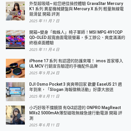
外型超吸晴~ 給您絕佳操控體驗 GravaStar Mercury
K1 系列 異星機械鍵盤與 Mercury X 系列 輕量無線電
競滑鼠 開箱 評測
2025 年 11 月 7 日
開箱~變身「蜘蛛人」椅子軍師！MSI MPG 491CQP
QD-OLED 超寬曲面電競螢幕，多工辦公、爽度滿滿的
終極桌面體驗
2025 年 11 月 4 日
iPhone 17 系列 有認證的防護來囉！ imos 首家導入
UL MCV 行銷宣告驗證的手機配件品牌
2025 年 9 月 24 日
DJI Osmo Pocket 3 爽爽帶回家 歡慶 EaseUS 21 週
年到來，「Slogan 海報徵稿活動」好康大放送
2025 年 8 月 11 日
小巧好吸不擋鏡頭 有Qi2認證的 ONPRO MagReact
MXs2 5000mAh薄型磁吸無線急速行動電源 開箱 評
測
2025 年 6 月 11 日