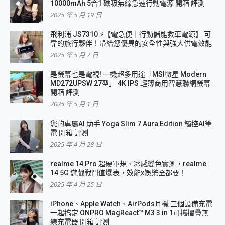
10000mAh 5合1 磁吸無線急速行動電源 開箱 評測
2025 年 5 月 19 日
飛利浦 JS7310 ⚡【電急便｜行動儲能救車電源】 可
靠的旅行夥伴！帶給您優異的安全性與強大供電效能
2025 年 5 月 7 日
是螢幕也是電視! 一機超多用途「MSI微星 Modern
MD272UPSW 27型」 4K IPS 輕薄商用智慧聯網螢幕
開箱 評測
2025 年 5 月 1 日
您的專屬AI 助手 Yoga Slim 7 Aura Edition 觸控AI筆
電 開箱 評測
2025 年 4 月 28 日
realme 14 Pro 超硬軍規、冰感變色實測，realme
14 5G 遊戲戰鬥值爆表，效能x娛樂全都要！
2025 年 4 月 25 日
iPhone、Apple Watch、AirPods耳機 三個設備充電
一起搞定 ONPRO MagReact™ M3 3 in 1可攜摺疊無
線充電器 開箱 評測