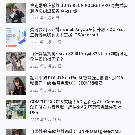
會走動的冷暖氣 SONY REON POCKET PRO 穿戴式智
慧冷暖調溫裝置 開箱 評測
2025 年 6 月 6 日
寶可夢飛人外掛iToolab AnyGo全新升級，GO Fest
五折優惠嗨翻天！支援 iOS/Android！
2025 年 5 月 30 日
百倍變焦實測~ vivo X200 Pro 與 S25 Ultra 誰能滿足
全場景拍攝需求？
2025 年 5 月 28 日
超好用的 PLAUD NotePin AI 智慧錄音膠囊~ 您的AI
秘書已上線 每月免費送你 300分鐘轉寫
2025 年 5 月 26 日
COMPUTEX 2025 來囉！AGI亞奇雷 AI・Gaming・
創作儲存方案登場，趕快來AGI亞奇雷挑戰任務抽
PS5！
2025 年 5 月 21 日
自帶線的 有線無線都能充 ONPRO MagReact M5