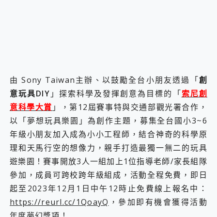
2億 APO蔡司長焦神機降臨~ vivo X200 Pro、vivo X200 就是這麼好拍
EaseUS Vocal Remover 免費線上去聲器一鍵去除人聲 人聲 音樂分離 2024 消除人聲推薦
3 個超值 MHN 飛人工具分享~~ iToolab AnyGo 魔物獵人 Now飛人 ios教學 不出門也可以到處走
Locawhere AnyTo 寶可夢飛人 AnyTo 不出門也可以飛遍全世界
小體積 40000mAh 超大容量 一次充5個設備 充好充滿 CUKTECH 酷態科 300W 微型充電站 開箱 評測
97.3% 恢復率，資料救援就是這麼簡單 EaseUS Data Recovery Wizard Free 18.0.0 業界最好的資料救援軟體
磁碟系統大風吹 有了 磁碟管理程式 EaseUS Partition Master 就是這麼簡單
由 Sony Taiwan主辦、以鼓勵全台小朋友透過「
創
全新 SONY Xperia 1 VI 開箱! 相機實測! 長焦覆蓋更遠更清晰、2日長續航、頂尖影音娛樂效能~
意玩具DIY
」探索科學及發揮創意為目標的「
索尼創
Xiaomi 14 Ultra 開箱 評測~ 有深度的 Leica 影像旗艦手機! 加碼小旗艦 Xiaomi 14 開箱 評測
vivo TWS 3e 真無線藍牙耳機智慧降噪升級、音質明亮溫潤，並支援雙設備連接~
意科學大賞
」，第12屆賽事特與交通部觀光署合作，
MSI Claw 掌機專屬配件包 來囉 完美保護 MSI Claw A1M-026TW 電競掌機
以「夢想玩具樂園」為創作主題，募集全台國小3~6
人像旗艦 vivo V30 系列 開箱 評測! 首搭蔡司光學鏡頭、攝影棚級柔光環、拍攝功能最好玩的美拍神機 vivo V30 Pro
年級小朋友加入成為小小工程師，結合神奇的科學原
多個願望一次滿足 超強散熱 微星 MSI Claw A1M-026TW 電競掌機 開箱 評測
理和天馬行空的想像力，親手打造最獨一無二的玩具
一吸完美對位 擁有超強吸力與超好用的隱磁支架 O-ONE MAG 最會吸的行動電源 開箱 評測
OPPO 哈蘇 300mm 專業增距鏡實測：Find X9 Ultra 光學長焦隨手拍，紀錄生活就是這麼簡單
遊樂園！賽事開放3人一組加上1位指導老師/家長組隊
Motorola edge 70 pro 及 moto g37 power上市，登錄在送飛利浦氣炸鍋
參加，成員可跨校跨年級組成，活動全程免費，即日
近八千元的 Soundcore Liberty 5 Pro Max，有螢幕的耳機會是智商稅嗎?
起至2023年12月1日中午12時止免費線上報名中：
ASUS Pad 全面應援 Me Time，加碼愛奇藝黃金雙周卡體驗，專案價最低 NT$0 起
https://reurl.cc/1QoayQ
，參加即有機會獲得活動
年度夢幻獎項！