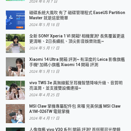
2024 年 6 月 7 日
磁碟系統大風吹 有了 磁碟管理程式 EaseUS Partition
Master 就是這麼簡單
2024 年 5 月 18 日
全新 SONY Xperia 1 VI 開箱! 相機實測! 長焦覆蓋更遠
更清晰、2日長續航、頂尖影音娛樂效能~
2024 年 5 月 17 日
Xiaomi 14 Ultra 開箱 評測~ 有深度的 Leica 影像旗艦
手機! 加碼小旗艦 Xiaomi 14 開箱 評測
2024 年 5 月 13 日
vivo TWS 3e 真無線藍牙耳機智慧降噪升級、音質明
亮溫潤，並支援雙設備連接~
2024 年 4 月 25 日
MSI Claw 掌機專屬配件包 來囉 完美保護 MSI Claw
A1M-026TW 電競掌機
2024 年 4 月 17 日
人像旗艦 vivo V30 系列 開箱 評測! 首搭蔡司光學鏡