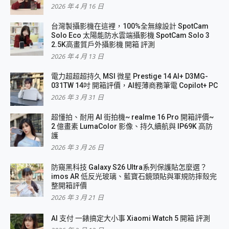
2026 年 4 月 16 日
台灣製攝影機在這裡，100%全無線設計 SpotCam
Solo Eco 太陽能防水雲端攝影機 SpotCam Solo 3
2.5K高畫質戶外攝影機 開箱 評測
2026 年 4 月 13 日
電力超超超持久 MSI 微星 Prestige 14 AI+ D3MG-
031TW 14吋 開箱評價，AI輕薄商務筆電 Copilot+ PC
2026 年 3 月 31 日
超懂拍、耐用 AI 街拍機~ realme 16 Pro 開箱評價~
2 億畫素 LumaColor 影像、持久續航與 IP69K 高防
護
2026 年 3 月 26 日
防窺黑科技 Galaxy S26 Ultra系列保護貼怎麼選？
imos AR 低反光玻璃、藍寶石鏡頭貼與軍規防摔殼完
整開箱評價
2026 年 3 月 21 日
AI 支付 一錶搞定大小事 Xiaomi Watch 5 開箱 評測