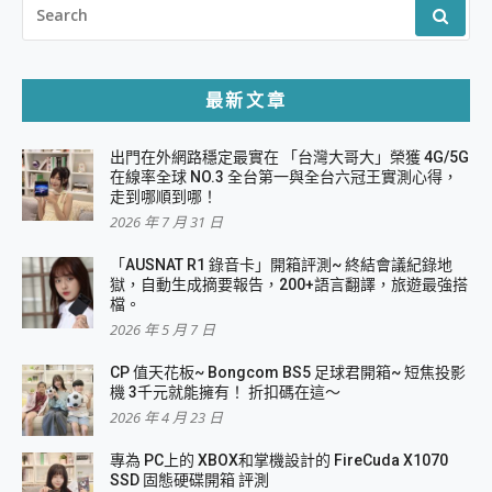
FOR:
最新文章
出門在外網路穩定最實在 「台灣大哥大」榮獲 4G/5G
在線率全球 NO.3 全台第一與全台六冠王實測心得，
走到哪順到哪！
2026 年 7 月 31 日
「AUSNAT R1 錄音卡」開箱評測~ 終結會議紀錄地
獄，自動生成摘要報告，200+語言翻譯，旅遊最強搭
檔。
2026 年 5 月 7 日
CP 值天花板~ Bongcom BS5 足球君開箱~ 短焦投影
機 3千元就能擁有！ 折扣碼在這～
2026 年 4 月 23 日
專為 PC上的 XBOX和掌機設計的 FireCuda X1070
SSD 固態硬碟開箱 評測