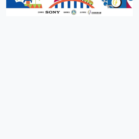
外型超吸晴~ 給您絕佳操控體驗 GravaStar Mercury K1 系列 異星機械鍵盤與 Mercury X 系列 輕量無線電競滑鼠 開箱 評測
開箱~變身「蜘蛛人」椅子軍師！MSI MPG 491CQP QD-OLED 超寬曲面電競螢幕，多工辦公、爽度滿滿的終極桌面體驗
iPhone 17 系列 有認證的防護來囉！ imos 首家導入 UL MCV 行銷宣告驗證的手機配件品牌
DJI Osmo Pocket 3 爽爽帶回家 歡慶 EaseUS 21 週年到來，「Slogan 海報徵稿活動」好康大放送
小巧好吸不擋鏡頭 有Qi2認證的 ONPRO MagReact MXs2 5000mAh薄型磁吸無線急速行動電源 開箱 評測
會走動的冷暖氣 SONY REON POCKET PRO 穿戴式智慧冷暖調溫裝置 開箱 評測
寶可夢飛人外掛iToolab AnyGo全新升級，GO Fest 五折優惠嗨翻天！支援 iOS/Android！
百倍變焦實測~ vivo X200 Pro 與 S25 Ultra 誰能滿足全場景拍攝需求？
超好用的 PLAUD NotePin AI 智慧錄音膠囊~ 您的AI 秘書已上線 每月免費送你 300分鐘轉寫
COMPUTEX 2025 來囉！AGI亞奇雷 AI・Gaming・創作儲存方案登場，趕快來AGI亞奇雷挑戰任務抽 PS5！
自帶線的 有線無線都能充 ONPRO MagReact M5 10000mAh 5合1 磁吸無線急速行動電源 開箱 評測
飛利浦 JS7310 ⚡【電急便｜行動儲能救車電源】 可靠的旅行夥伴！帶給您優異的安全性與強大供電效能
是螢幕也是電視! 一機超多用途「MSI微星 Modern MD272UPSW 27型」 4K IPS 輕薄商用智慧聯網螢幕 開箱 評測
您的專屬AI 助手 Yoga Slim 7 Aura Edition 觸控AI筆電 開箱 評測
realme 14 Pro 超硬軍規、冰感變色實測，realme 14 5G 遊戲戰鬥值爆表，效能x娛樂全都要！
iPhone、Apple Watch、AirPods耳機 三個設備充電一起搞定 ONPRO MagReact™ M3 3 in 1可攜摺疊無線充電器 開箱 評測
動靜皆宜「HUAWEI FreeArc」開放式耳掛耳機，無感配戴! 超穩超服貼，音質、通話也很優質
好玩好拍 vivo V50 ~ 口袋裡的 Zeiss 潮流攝影棚!
25種洗烘模式一機搞定! Roborock 衣莉莎白 H1 Neo分子篩洗脫烘 AI 滾筒洗衣機
給 MSI Claw 系列電競掌機 最完美的家 MSI Nest Docking Station 掌機專屬擴充底座 開箱 評測
B&O 精品級音響! Home+ 中嘉寬頻 SoundBox 劇院串流盒 開箱 評測