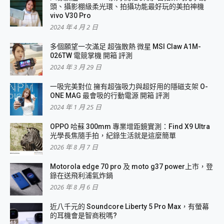
頭、攝影棚級柔光環、拍攝功能最好玩的美拍神機
vivo V30 Pro
2024 年 4 月 2 日
多個願望一次滿足 超強散熱 微星 MSI Claw A1M-
026TW 電競掌機 開箱 評測
2024 年 3 月 29 日
一吸完美對位 擁有超強吸力與超好用的隱磁支架 O-
ONE MAG 最會吸的行動電源 開箱 評測
2024 年 1 月 25 日
OPPO 哈蘇 300mm 專業增距鏡實測：Find X9 Ultra
光學長焦隨手拍，紀錄生活就是這麼簡單
2026 年 8 月 7 日
Motorola edge 70 pro 及 moto g37 power上市，登
錄在送飛利浦氣炸鍋
2026 年 8 月 6 日
近八千元的 Soundcore Liberty 5 Pro Max，有螢幕
的耳機會是智商稅嗎?