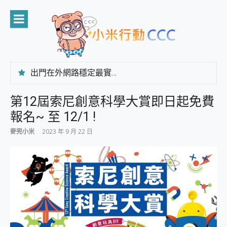
Skip
to
content
出門在外網路穩定最實在 「台灣大哥大」榮獲 4G/5G 在線率全球 NO.3 全台第一與全台六冠王實測心得，走到哪順到哪！
「AUSNAT R1 錄音卡」開箱評測~ 終結會議紀錄地獄，自動生成摘要報告，200+語言翻譯，旅遊最強搭檔。
CP 值天花板~ Bongcom BS5 足球君開箱~ 短焦投影機 3千元就能擁有！ 折扣碼在這～
第12屆索尼創意科學大賞即日起免費
專為 PC上的 XBOX和掌機設計的 FireCuda X1070 SSD 固態硬碟開箱 評測
報名~ 至 12/1 !
台灣製攝影機在這裡，100%全無線設計 SpotCam Solo Eco 太陽能防水雲端攝影機 SpotCam Solo 3 2.5K高畫質戶外攝影機 開箱 評測
電力超超超持久 MSI 微星 Prestige 14 AI+ D3MG-031TW 14吋 開箱評價，AI輕薄商務筆電 Copilot+ PC
麥兜小米
2023 年 9 月 22 日
超懂拍、耐用 AI 街拍機~ realme 16 Pro 開箱評價~ 2 億畫素 LumaColor 影像、持久續航與 IP69K 高防護
防窺黑科技 Galaxy S26 Ultra系列保護貼怎麼選？imos AR 低反光玻璃、藍寶石鏡頭貼與軍規防摔殼完整開箱評價
AI 支付 一錶搞定大小事 Xiaomi Watch 5 開箱 評測
超驚艷 讓人一眼就愛上 LENOVO 聯想 Yoga Book 9 14吋 AI輕薄筆電 開箱 評測
美到讓人超想擁有 moto pad 60 系列 與 Moto | Swarovski razr 60 冰藍限定版本 開箱 評測
好用的 EaseUS Partition Master 讓您輕鬆的移除與格式化有防寫保護的隨身碟或SD卡
一鍵修復模糊影片、舊照的 AI 好幫手! VideoProc Converter AI 新版全解析 × 年末優惠，一篇全看懂
小朋友才做選擇 投影機 RGB藍牙音響 氛圍情境燈 我通通都要！ Starfish 2 幻彩膠囊投影機｜結合「 智慧投影 & 煥彩流動 」的沈浸式生活新體驗