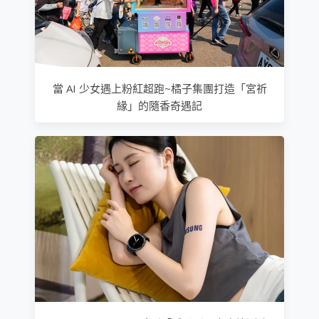
當 AI 少女遇上粉紅超跑~橘子集團打造「宮祈
緣」的隨香奇遇記