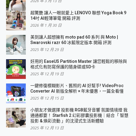
2026 年 3 月 13 日
超驚艷 讓人一眼就愛上 LENOVO 聯想 Yoga Book 9
14吋 AI輕薄筆電 開箱 評測
2026 年 1 月 30 日
美到讓人超想擁有 moto pad 60 系列 與 Moto |
Swarovski razr 60 冰藍限定版本 開箱 評測
2025 年 12 月 29 日
好用的 EaseUS Partition Master 讓您輕鬆的移除與
格式化有防寫保護的隨身碟或SD卡
2025 年 12 月 19 日
一鍵修復模糊影片、舊照的 AI 好幫手! VideoProc
Converter AI 新版全解析 × 年末優惠，一篇全看懂
2025 年 12 月 15 日
小朋友才做選擇 投影機 RGB藍牙音響 氛圍情境燈 我
通通都要！ Starfish 2 幻彩膠囊投影機｜結合「 智慧
投影 & 煥彩流動 」的沈浸式生活新體驗
2025 年 12 月 13 日