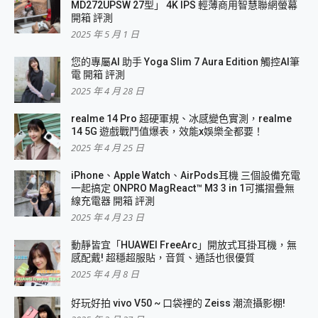
MD272UPSW 27型」 4K IPS 輕薄商用智慧聯網螢幕
開箱 評測
2025 年 5 月 1 日
您的專屬AI 助手 Yoga Slim 7 Aura Edition 觸控AI筆
電 開箱 評測
2025 年 4 月 28 日
realme 14 Pro 超硬軍規、冰感變色實測，realme
14 5G 遊戲戰鬥值爆表，效能x娛樂全都要！
2025 年 4 月 25 日
iPhone、Apple Watch、AirPods耳機 三個設備充電
一起搞定 ONPRO MagReact™ M3 3 in 1可攜摺疊無
線充電器 開箱 評測
2025 年 4 月 23 日
動靜皆宜「HUAWEI FreeArc」開放式耳掛耳機，無
感配戴! 超穩超服貼，音質、通話也很優質
2025 年 4 月 8 日
好玩好拍 vivo V50 ~ 口袋裡的 Zeiss 潮流攝影棚!