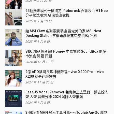
2025 年 2 月 27 日
25種洗烘模式一機搞定! Roborock 衣莉莎白 H1 Neo
分子篩洗脫烘 AI 滾筒洗衣機
2025 年 2 月 10 日
給 MSI Claw 系列電競掌機 最完美的家 MSI Nest
Docking Station 掌機專屬擴充底座 開箱 評測
2025 年 1 月 9 日
B&O 精品級音響! Home+ 中嘉寬頻 SoundBox 劇院
串流盒 開箱 評測
2024 年 12 月 10 日
2億 APO蔡司長焦神機降臨~ vivo X200 Pro、vivo
X200 就是這麼好拍
2024 年 11 月 25 日
EaseUS Vocal Remover 免費線上去聲器一鍵去除人
聲 人聲 音樂分離 2024 消除人聲推薦
2024 年 7 月 8 日
3 個超值 MHN 飛人工具分享~~ iToolab AnyGo 魔物