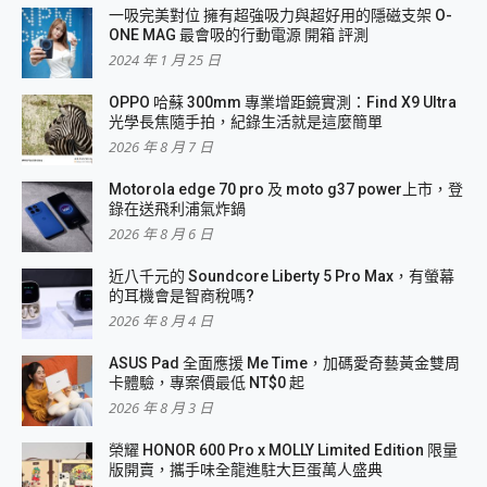
一吸完美對位 擁有超強吸力與超好用的隱磁支架 O-
ONE MAG 最會吸的行動電源 開箱 評測
2024 年 1 月 25 日
OPPO 哈蘇 300mm 專業增距鏡實測：Find X9 Ultra
光學長焦隨手拍，紀錄生活就是這麼簡單
2026 年 8 月 7 日
Motorola edge 70 pro 及 moto g37 power上市，登
錄在送飛利浦氣炸鍋
2026 年 8 月 6 日
近八千元的 Soundcore Liberty 5 Pro Max，有螢幕
的耳機會是智商稅嗎?
2026 年 8 月 4 日
ASUS Pad 全面應援 Me Time，加碼愛奇藝黃金雙周
卡體驗，專案價最低 NT$0 起
2026 年 8 月 3 日
榮耀 HONOR 600 Pro x MOLLY Limited Edition 限量
版開賣，攜手味全龍進駐大巨蛋萬人盛典