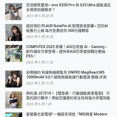
百倍變焦實測~ vivo X200 Pro 與 S25 Ultra 誰能滿足
全場景拍攝需求？
2025 年 5 月 28 日
超好用的 PLAUD NotePin AI 智慧錄音膠囊~ 您的AI
秘書已上線 每月免費送你 300分鐘轉寫
2025 年 5 月 26 日
COMPUTEX 2025 來囉！AGI亞奇雷 AI・Gaming・
創作儲存方案登場，趕快來AGI亞奇雷挑戰任務抽
PS5！
2025 年 5 月 21 日
自帶線的 有線無線都能充 ONPRO MagReact M5
10000mAh 5合1 磁吸無線急速行動電源 開箱 評測
2025 年 5 月 19 日
飛利浦 JS7310 ⚡【電急便｜行動儲能救車電源】 可
靠的旅行夥伴！帶給您優異的安全性與強大供電效能
2025 年 5 月 7 日
是螢幕也是電視! 一機超多用途「MSI微星 Modern