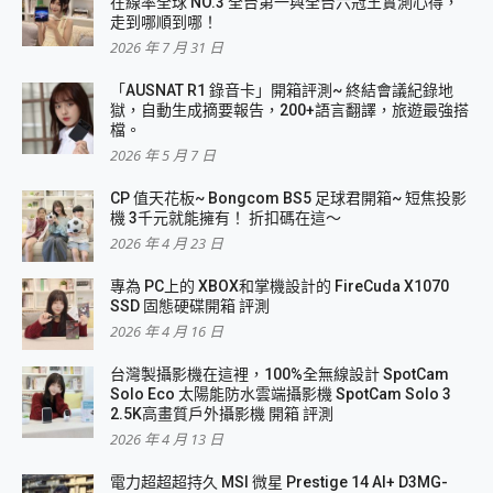
在線率全球 NO.3 全台第一與全台六冠王實測心得，
走到哪順到哪！
2026 年 7 月 31 日
「AUSNAT R1 錄音卡」開箱評測~ 終結會議紀錄地
獄，自動生成摘要報告，200+語言翻譯，旅遊最強搭
檔。
2026 年 5 月 7 日
CP 值天花板~ Bongcom BS5 足球君開箱~ 短焦投影
機 3千元就能擁有！ 折扣碼在這～
2026 年 4 月 23 日
專為 PC上的 XBOX和掌機設計的 FireCuda X1070
SSD 固態硬碟開箱 評測
2026 年 4 月 16 日
台灣製攝影機在這裡，100%全無線設計 SpotCam
Solo Eco 太陽能防水雲端攝影機 SpotCam Solo 3
2.5K高畫質戶外攝影機 開箱 評測
2026 年 4 月 13 日
電力超超超持久 MSI 微星 Prestige 14 AI+ D3MG-