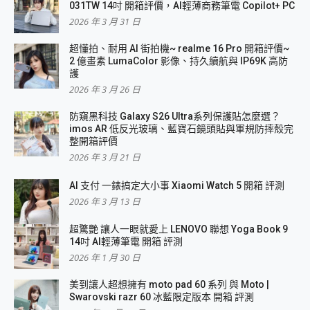
031TW 14吋 開箱評價，AI輕薄商務筆電 Copilot+ PC
2026 年 3 月 31 日
超懂拍、耐用 AI 街拍機~ realme 16 Pro 開箱評價~
2 億畫素 LumaColor 影像、持久續航與 IP69K 高防
護
2026 年 3 月 26 日
防窺黑科技 Galaxy S26 Ultra系列保護貼怎麼選？
imos AR 低反光玻璃、藍寶石鏡頭貼與軍規防摔殼完
整開箱評價
2026 年 3 月 21 日
AI 支付 一錶搞定大小事 Xiaomi Watch 5 開箱 評測
2026 年 3 月 13 日
超驚艷 讓人一眼就愛上 LENOVO 聯想 Yoga Book 9
14吋 AI輕薄筆電 開箱 評測
2026 年 1 月 30 日
美到讓人超想擁有 moto pad 60 系列 與 Moto |
Swarovski razr 60 冰藍限定版本 開箱 評測