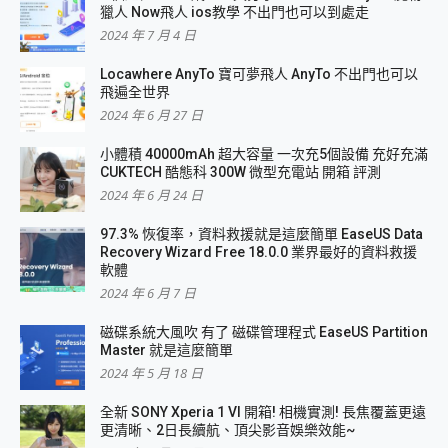
獵人 Now飛人 ios教學 不出門也可以到處走
2024 年 7 月 4 日
Locawhere AnyTo 寶可夢飛人 AnyTo 不出門也可以
飛遍全世界
2024 年 6 月 27 日
小體積 40000mAh 超大容量 一次充5個設備 充好充滿
CUKTECH 酷態科 300W 微型充電站 開箱 評測
2024 年 6 月 24 日
97.3% 恢復率，資料救援就是這麼簡單 EaseUS Data
Recovery Wizard Free 18.0.0 業界最好的資料救援
軟體
2024 年 6 月 7 日
磁碟系統大風吹 有了 磁碟管理程式 EaseUS Partition
Master 就是這麼簡單
2024 年 5 月 18 日
全新 SONY Xperia 1 VI 開箱! 相機實測! 長焦覆蓋更遠
更清晰、2日長續航、頂尖影音娛樂效能~