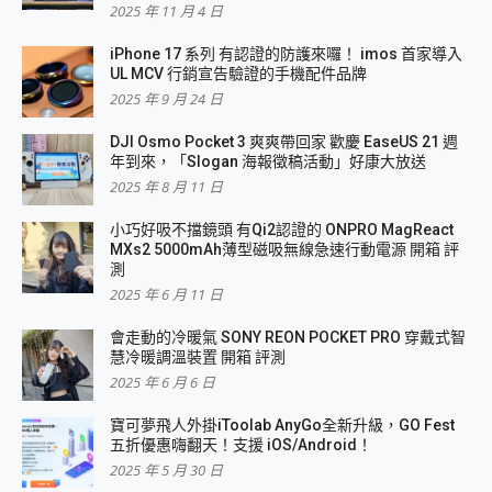
2025 年 11 月 4 日
iPhone 17 系列 有認證的防護來囉！ imos 首家導入
UL MCV 行銷宣告驗證的手機配件品牌
2025 年 9 月 24 日
DJI Osmo Pocket 3 爽爽帶回家 歡慶 EaseUS 21 週
年到來，「Slogan 海報徵稿活動」好康大放送
2025 年 8 月 11 日
小巧好吸不擋鏡頭 有Qi2認證的 ONPRO MagReact
MXs2 5000mAh薄型磁吸無線急速行動電源 開箱 評
測
2025 年 6 月 11 日
會走動的冷暖氣 SONY REON POCKET PRO 穿戴式智
慧冷暖調溫裝置 開箱 評測
2025 年 6 月 6 日
寶可夢飛人外掛iToolab AnyGo全新升級，GO Fest
五折優惠嗨翻天！支援 iOS/Android！
2025 年 5 月 30 日