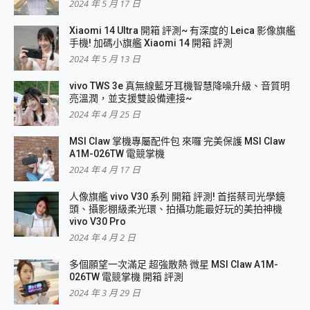
2024 年 5 月 17 日
Xiaomi 14 Ultra 開箱 評測~ 有深度的 Leica 影像旗艦
手機! 加碼小旗艦 Xiaomi 14 開箱 評測
2024 年 5 月 13 日
vivo TWS 3e 真無線藍牙耳機智慧降噪升級、音質明
亮溫潤，並支援雙設備連接~
2024 年 4 月 25 日
MSI Claw 掌機專屬配件包 來囉 完美保護 MSI Claw
A1M-026TW 電競掌機
2024 年 4 月 17 日
人像旗艦 vivo V30 系列 開箱 評測! 首搭蔡司光學鏡
頭、攝影棚級柔光環、拍攝功能最好玩的美拍神機
vivo V30 Pro
2024 年 4 月 2 日
多個願望一次滿足 超強散熱 微星 MSI Claw A1M-
026TW 電競掌機 開箱 評測
2024 年 3 月 29 日