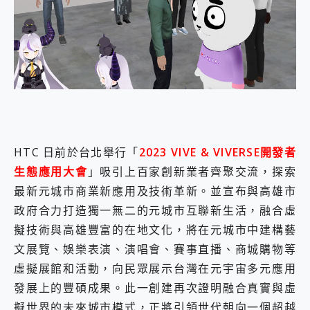
外型超吸晴~ 給您絕佳操控體驗 GravaStar Mercury K1 系列 異星機械鍵盤與 Mercury X 系列 輕量無線電競滑鼠 開箱 評測
開箱~變身「蜘蛛人」椅子軍師！MSI MPG 491CQP QD-OLED 超寬曲面電競螢幕，多工辦公、爽度滿滿的終極桌面體驗
iPhone 17 系列 有認證的防護來囉！ imos 首家導入 UL MCV 行銷宣告驗證的手機配件品牌
DJI Osmo Pocket 3 爽爽帶回家 歡慶 EaseUS 21 週年到來，「Slogan 海報徵稿活動」好康大放送
小巧好吸不擋鏡頭 有Qi2認證的 ONPRO MagReact MXs2 5000mAh薄型磁吸無線急速行動電源 開箱 評測
會走動的冷暖氣 SONY REON POCKET PRO 穿戴式智慧冷暖調溫裝置 開箱 評測
寶可夢飛人外掛iToolab AnyGo全新升級，GO Fest 五折優惠嗨翻天！支援 iOS/Android！
百倍變焦實測~ vivo X200 Pro 與 S25 Ultra 誰能滿足全場景拍攝需求？
超好用的 PLAUD NotePin AI 智慧錄音膠囊~ 您的AI 秘書已上線 每月免費送你 300分鐘轉寫
COMPUTEX 2025 來囉！AGI亞奇雷 AI・Gaming・創作儲存方案登場，趕快來AGI亞奇雷挑戰任務抽 PS5！
HTC 日前於台北舉行「
2023 VIVE & VIVERSE開發者
自帶線的 有線無線都能充 ONPRO MagReact M5 10000mAh 5合1 磁吸無線急速行動電源 開箱 評測
飛利浦 JS7310 ⚡【電急便｜行動儲能救車電源】 可靠的旅行夥伴！帶給您優異的安全性與強大供電效能
生態應用大會
」吸引上百家創新業者齊聚交流，探索
是螢幕也是電視! 一機超多用途「MSI微星 Modern MD272UPSW 27型」 4K IPS 輕薄商用智慧聯網螢幕 開箱 評測
最新元城市商業新應用及技術革新。並宣布與高雄市
您的專屬AI 助手 Yoga Slim 7 Aura Edition 觸控AI筆電 開箱 評測
政府合力打造獨一無二的元城市互聯新生活，融合虛
realme 14 Pro 超硬軍規、冰感變色實測，realme 14 5G 遊戲戰鬥值爆表，效能x娛樂全都要！
擬技術與高雄豐富的在地文化，將在元城市中建構藝
iPhone、Apple Watch、AirPods耳機 三個設備充電一起搞定 ONPRO MagReact™ M3 3 in 1可攜摺疊無線充電器 開箱 評測
動靜皆宜「HUAWEI FreeArc」開放式耳掛耳機，無感配戴! 超穩超服貼，音質、通話也很優質
文展覽、娛樂表演、演唱會、賽事直播、商城購物等
好玩好拍 vivo V50 ~ 口袋裡的 Zeiss 潮流攝影棚!
虛擬展館和活動，向民眾展示台灣在元宇宙多元應用
25種洗烘模式一機搞定! Roborock 衣莉莎白 H1 Neo分子篩洗脫烘 AI 滾筒洗衣機
發展上的豐碩成果。此一創建再次證明融合真實與虛
給 MSI Claw 系列電競掌機 最完美的家 MSI Nest Docking Station 掌機專屬擴充底座 開箱 評測
擬世界的未來城市模式，正將引領世代朝向一個超越
B&O 精品級音響! Home+ 中嘉寬頻 SoundBox 劇院串流盒 開箱 評測