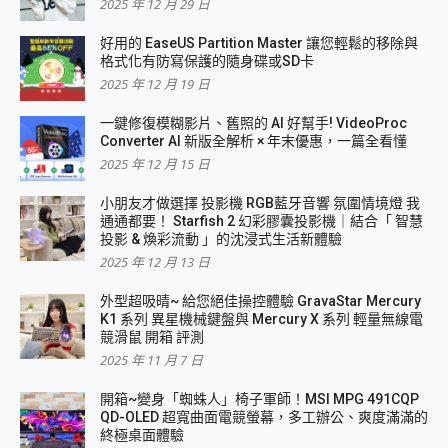
2025 年 12 月 29 日
好用的 EaseUS Partition Master 讓您輕鬆的移除與
格式化有防寫保護的隨身碟或SD卡
2025 年 12 月 19 日
一鍵修復模糊影片、舊照的 AI 好幫手! VideoProc
Converter AI 新版全解析 × 年末優惠，一篇全看懂
2025 年 12 月 15 日
小朋友才做選擇 投影機 RGB藍牙音響 氛圍情境燈 我
通通都要！ Starfish 2 幻彩膠囊投影機｜結合「 智慧
投影 & 煥彩流動 」的沈浸式生活新體驗
2025 年 12 月 13 日
外型超吸晴~ 給您絕佳操控體驗 GravaStar Mercury
K1 系列 異星機械鍵盤與 Mercury X 系列 輕量無線電
競滑鼠 開箱 評測
2025 年 11 月 7 日
開箱~變身「蜘蛛人」椅子軍師！MSI MPG 491CQP
QD-OLED 超寬曲面電競螢幕，多工辦公、爽度滿滿的
終極桌面體驗