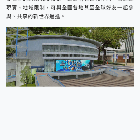
2億 APO蔡司長焦神機降臨~ vivo X200 Pro、vivo X200 就是這麼好拍
現實、地域限制，可與全國各地甚至全球好友一起參
EaseUS Vocal Remover 免費線上去聲器一鍵去除人聲 人聲 音樂分離 2024 消除人聲推薦
與、共享的新世界邁進。
3 個超值 MHN 飛人工具分享~~ iToolab AnyGo 魔物獵人 Now飛人 ios教學 不出門也可以到處走
Locawhere AnyTo 寶可夢飛人 AnyTo 不出門也可以飛遍全世界
小體積 40000mAh 超大容量 一次充5個設備 充好充滿 CUKTECH 酷態科 300W 微型充電站 開箱 評測
97.3% 恢復率，資料救援就是這麼簡單 EaseUS Data Recovery Wizard Free 18.0.0 業界最好的資料救援軟體
磁碟系統大風吹 有了 磁碟管理程式 EaseUS Partition Master 就是這麼簡單
全新 SONY Xperia 1 VI 開箱! 相機實測! 長焦覆蓋更遠更清晰、2日長續航、頂尖影音娛樂效能~
Xiaomi 14 Ultra 開箱 評測~ 有深度的 Leica 影像旗艦手機! 加碼小旗艦 Xiaomi 14 開箱 評測
vivo TWS 3e 真無線藍牙耳機智慧降噪升級、音質明亮溫潤，並支援雙設備連接~
MSI Claw 掌機專屬配件包 來囉 完美保護 MSI Claw A1M-026TW 電競掌機
人像旗艦 vivo V30 系列 開箱 評測! 首搭蔡司光學鏡頭、攝影棚級柔光環、拍攝功能最好玩的美拍神機 vivo V30 Pro
多個願望一次滿足 超強散熱 微星 MSI Claw A1M-026TW 電競掌機 開箱 評測
一吸完美對位 擁有超強吸力與超好用的隱磁支架 O-ONE MAG 最會吸的行動電源 開箱 評測
OPPO 哈蘇 300mm 專業增距鏡實測：Find X9 Ultra 光學長焦隨手拍，紀錄生活就是這麼簡單
Motorola edge 70 pro 及 moto g37 power上市，登錄在送飛利浦氣炸鍋
近八千元的 Soundcore Liberty 5 Pro Max，有螢幕的耳機會是智商稅嗎?
ASUS Pad 全面應援 Me Time，加碼愛奇藝黃金雙周卡體驗，專案價最低 NT$0 起