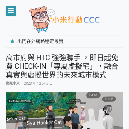
Skip
to
content
出門在外網路穩定最實在 「台灣大哥大」榮獲 4G/5G 在線率全球 NO.3 全台第一與全台六冠王實測心得，走到哪順到哪！
「AUSNAT R1 錄音卡」開箱評測~ 終結會議紀錄地獄，自動生成摘要報告，200+語言翻譯，旅遊最強搭檔。
CP 值天花板~ Bongcom BS5 足球君開箱~ 短焦投影機 3千元就能擁有！ 折扣碼在這～
高市府與 HTC 強強聯手 ，即日起免
專為 PC上的 XBOX和掌機設計的 FireCuda X1070 SSD 固態硬碟開箱 評測
費 CHECK-IN「專屬虛擬宅」，融合
台灣製攝影機在這裡，100%全無線設計 SpotCam Solo Eco 太陽能防水雲端攝影機 SpotCam Solo 3 2.5K高畫質戶外攝影機 開箱 評測
電力超超超持久 MSI 微星 Prestige 14 AI+ D3MG-031TW 14吋 開箱評價，AI輕薄商務筆電 Copilot+ PC
真實與虛擬世界的未來城市模式
超懂拍、耐用 AI 街拍機~ realme 16 Pro 開箱評價~ 2 億畫素 LumaColor 影像、持久續航與 IP69K 高防護
麥兜小米
2023 年 12 月 5 日
防窺黑科技 Galaxy S26 Ultra系列保護貼怎麼選？imos AR 低反光玻璃、藍寶石鏡頭貼與軍規防摔殼完整開箱評價
AI 支付 一錶搞定大小事 Xiaomi Watch 5 開箱 評測
超驚艷 讓人一眼就愛上 LENOVO 聯想 Yoga Book 9 14吋 AI輕薄筆電 開箱 評測
美到讓人超想擁有 moto pad 60 系列 與 Moto | Swarovski razr 60 冰藍限定版本 開箱 評測
好用的 EaseUS Partition Master 讓您輕鬆的移除與格式化有防寫保護的隨身碟或SD卡
一鍵修復模糊影片、舊照的 AI 好幫手! VideoProc Converter AI 新版全解析 × 年末優惠，一篇全看懂
小朋友才做選擇 投影機 RGB藍牙音響 氛圍情境燈 我通通都要！ Starfish 2 幻彩膠囊投影機｜結合「 智慧投影 & 煥彩流動 」的沈浸式生活新體驗