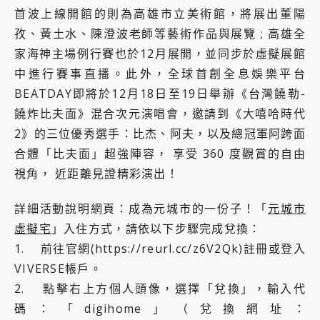
首波上線開館的則為高雄市立美術館，將展出董陽
孜、黃土水、陳澄波老師等藝術作品與展覽 ; 高雄全
家海神主場例行賽也於12月展開，並同步於虛擬展館
中進行賽事直播。此外，全球首創全息娛樂平台
BEATDAY即將於12月18日至19日舉辦《台灣饒勒-
饒炸比夫面》混合次元演唱會，邀請到《大嘻哈時代
2》的三位優秀選手：比杰、阿夫，以及總冠軍阿跨面
合體「比夫面」超強陣容， 享受 360 度觀賞的自由
視角， 近距離見證精彩演出！
詳細活動說明網頁：成為元城市的一份子！「
元城市
虛擬宅
」入住方式，請依以下步驟完成兌換：
1. 前往官網(https://reurl.cc/z6V2Qk)註冊或登入
VIVERSE帳戶。
2. 點擊右上方個人頭像，選擇「兌換」，輸入代
碼：「digihome」（兌換網址：