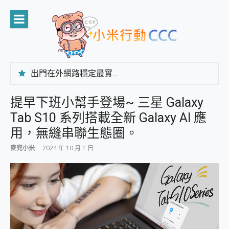
Skip
to
content
出門在外網路穩定最實在 「台灣大哥大」榮獲 4G/5G 在線率全球 NO.3 全台第一與全台六冠王實測心得，走到哪順到哪！
「AUSNAT R1 錄音卡」開箱評測~ 終結會議紀錄地獄，自動生成摘要報告，200+語言翻譯，旅遊最強搭檔。
CP 值天花板~ Bongcom BS5 足球君開箱~ 短焦投影機 3千元就能擁有！ 折扣碼在這～
提早下班小幫手登場~ 三星 Galaxy
專為 PC上的 XBOX和掌機設計的 FireCuda X1070 SSD 固態硬碟開箱 評測
Tab S10 系列搭載全新 Galaxy AI 應
台灣製攝影機在這裡，100%全無線設計 SpotCam Solo Eco 太陽能防水雲端攝影機 SpotCam Solo 3 2.5K高畫質戶外攝影機 開箱 評測
電力超超超持久 MSI 微星 Prestige 14 AI+ D3MG-031TW 14吋 開箱評價，AI輕薄商務筆電 Copilot+ PC
用，無縫串聯生態圈。
超懂拍、耐用 AI 街拍機~ realme 16 Pro 開箱評價~ 2 億畫素 LumaColor 影像、持久續航與 IP69K 高防護
麥兜小米
2024 年 10 月 1 日
防窺黑科技 Galaxy S26 Ultra系列保護貼怎麼選？imos AR 低反光玻璃、藍寶石鏡頭貼與軍規防摔殼完整開箱評價
AI 支付 一錶搞定大小事 Xiaomi Watch 5 開箱 評測
超驚艷 讓人一眼就愛上 LENOVO 聯想 Yoga Book 9 14吋 AI輕薄筆電 開箱 評測
美到讓人超想擁有 moto pad 60 系列 與 Moto | Swarovski razr 60 冰藍限定版本 開箱 評測
好用的 EaseUS Partition Master 讓您輕鬆的移除與格式化有防寫保護的隨身碟或SD卡
一鍵修復模糊影片、舊照的 AI 好幫手! VideoProc Converter AI 新版全解析 × 年末優惠，一篇全看懂
小朋友才做選擇 投影機 RGB藍牙音響 氛圍情境燈 我通通都要！ Starfish 2 幻彩膠囊投影機｜結合「 智慧投影 & 煥彩流動 」的沈浸式生活新體驗