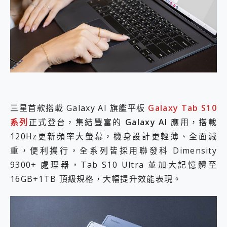
外型超吸晴~ 給您絕佳操控體驗 GravaStar Mercury K1 系列 異星機械鍵盤與 Mercury X 系列 輕量無線電競滑鼠 開箱 評測
開箱~變身「蜘蛛人」椅子軍師！MSI MPG 491CQP QD-OLED 超寬曲面電競螢幕，多工辦公、爽度滿滿的終極桌面體驗
iPhone 17 系列 有認證的防護來囉！ imos 首家導入 UL MCV 行銷宣告驗證的手機配件品牌
DJI Osmo Pocket 3 爽爽帶回家 歡慶 EaseUS 21 週年到來，「Slogan 海報徵稿活動」好康大放送
小巧好吸不擋鏡頭 有Qi2認證的 ONPRO MagReact MXs2 5000mAh薄型磁吸無線急速行動電源 開箱 評測
會走動的冷暖氣 SONY REON POCKET PRO 穿戴式智慧冷暖調溫裝置 開箱 評測
寶可夢飛人外掛iToolab AnyGo全新升級，GO Fest 五折優惠嗨翻天！支援 iOS/Android！
百倍變焦實測~ vivo X200 Pro 與 S25 Ultra 誰能滿足全場景拍攝需求？
超好用的 PLAUD NotePin AI 智慧錄音膠囊~ 您的AI 秘書已上線 每月免費送你 300分鐘轉寫
COMPUTEX 2025 來囉！AGI亞奇雷 AI・Gaming・創作儲存方案登場，趕快來AGI亞奇雷挑戰任務抽 PS5！
三星首款搭載 Galaxy AI 旗艦平板
Galaxy Tab S10
自帶線的 有線無線都能充 ONPRO MagReact M5 10000mAh 5合1 磁吸無線急速行動電源 開箱 評測
系列
正式登台，集結豐富的
Galaxy AI
應用，搭載
飛利浦 JS7310 ⚡【電急便｜行動儲能救車電源】 可靠的旅行夥伴！帶給您優異的安全性與強大供電效能
120Hz更新頻率大螢幕，機身設計更輕薄、全面減
是螢幕也是電視! 一機超多用途「MSI微星 Modern MD272UPSW 27型」 4K IPS 輕薄商用智慧聯網螢幕 開箱 評測
您的專屬AI 助手 Yoga Slim 7 Aura Edition 觸控AI筆電 開箱 評測
重，便利攜行，全系列皆採用聯發科 Dimensity
realme 14 Pro 超硬軍規、冰感變色實測，realme 14 5G 遊戲戰鬥值爆表，效能x娛樂全都要！
9300+ 處理器，Tab S10 Ultra 並加大記憶體至
iPhone、Apple Watch、AirPods耳機 三個設備充電一起搞定 ONPRO MagReact™ M3 3 in 1可攜摺疊無線充電器 開箱 評測
16GB+1TB 頂級規格，大幅提升效能表現。
動靜皆宜「HUAWEI FreeArc」開放式耳掛耳機，無感配戴! 超穩超服貼，音質、通話也很優質
好玩好拍 vivo V50 ~ 口袋裡的 Zeiss 潮流攝影棚!
25種洗烘模式一機搞定! Roborock 衣莉莎白 H1 Neo分子篩洗脫烘 AI 滾筒洗衣機
給 MSI Claw 系列電競掌機 最完美的家 MSI Nest Docking Station 掌機專屬擴充底座 開箱 評測
B&O 精品級音響! Home+ 中嘉寬頻 SoundBox 劇院串流盒 開箱 評測