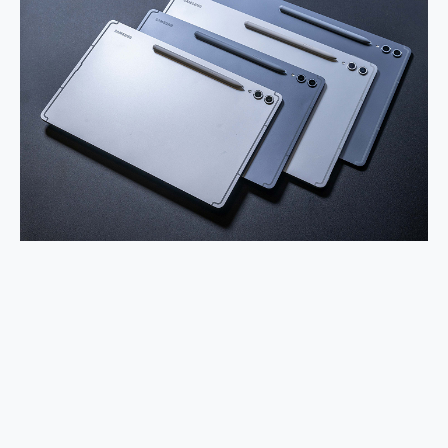
2億 APO蔡司長焦神機降臨~ vivo X200 Pro、vivo X200 就是這麼好拍
EaseUS Vocal Remover 免費線上去聲器一鍵去除人聲 人聲 音樂分離 2024 消除人聲推薦
3 個超值 MHN 飛人工具分享~~ iToolab AnyGo 魔物獵人 Now飛人 ios教學 不出門也可以到處走
Locawhere AnyTo 寶可夢飛人 AnyTo 不出門也可以飛遍全世界
小體積 40000mAh 超大容量 一次充5個設備 充好充滿 CUKTECH 酷態科 300W 微型充電站 開箱 評測
97.3% 恢復率，資料救援就是這麼簡單 EaseUS Data Recovery Wizard Free 18.0.0 業界最好的資料救援軟體
磁碟系統大風吹 有了 磁碟管理程式 EaseUS Partition Master 就是這麼簡單
全新 SONY Xperia 1 VI 開箱! 相機實測! 長焦覆蓋更遠更清晰、2日長續航、頂尖影音娛樂效能~
Xiaomi 14 Ultra 開箱 評測~ 有深度的 Leica 影像旗艦手機! 加碼小旗艦 Xiaomi 14 開箱 評測
vivo TWS 3e 真無線藍牙耳機智慧降噪升級、音質明亮溫潤，並支援雙設備連接~
MSI Claw 掌機專屬配件包 來囉 完美保護 MSI Claw A1M-026TW 電競掌機
人像旗艦 vivo V30 系列 開箱 評測! 首搭蔡司光學鏡頭、攝影棚級柔光環、拍攝功能最好玩的美拍神機 vivo V30 Pro
多個願望一次滿足 超強散熱 微星 MSI Claw A1M-026TW 電競掌機 開箱 評測
一吸完美對位 擁有超強吸力與超好用的隱磁支架 O-ONE MAG 最會吸的行動電源 開箱 評測
Motorola edge 70 pro 及 moto g37 power上市，登錄在送飛利浦氣炸鍋
近八千元的 Soundcore Liberty 5 Pro Max，有螢幕的耳機會是智商稅嗎?
ASUS Pad 全面應援 Me Time，加碼愛奇藝黃金雙周卡體驗，專案價最低 NT$0 起
榮耀 HONOR 600 Pro x MOLLY Limited Edition 限量版開賣，攜手味全龍進駐大巨蛋萬人盛典