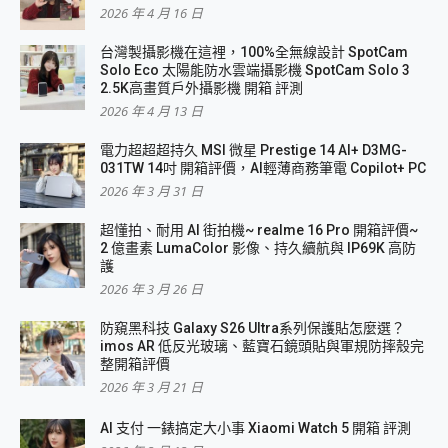
2026 年 4 月 16 日
台灣製攝影機在這裡，100%全無線設計 SpotCam
Solo Eco 太陽能防水雲端攝影機 SpotCam Solo 3
2.5K高畫質戶外攝影機 開箱 評測
2026 年 4 月 13 日
電力超超超持久 MSI 微星 Prestige 14 AI+ D3MG-
031TW 14吋 開箱評價，AI輕薄商務筆電 Copilot+ PC
2026 年 3 月 31 日
超懂拍、耐用 AI 街拍機~ realme 16 Pro 開箱評價~
2 億畫素 LumaColor 影像、持久續航與 IP69K 高防
護
2026 年 3 月 26 日
防窺黑科技 Galaxy S26 Ultra系列保護貼怎麼選？
imos AR 低反光玻璃、藍寶石鏡頭貼與軍規防摔殼完
整開箱評價
2026 年 3 月 21 日
AI 支付 一錶搞定大小事 Xiaomi Watch 5 開箱 評測