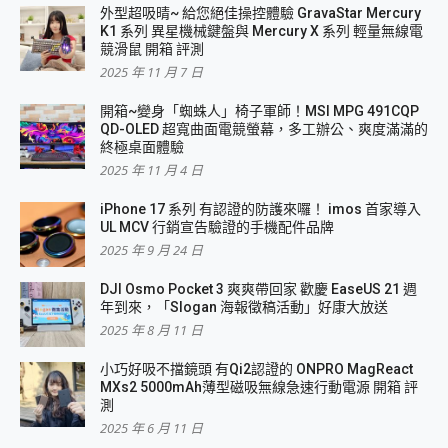
外型超吸晴~ 給您絕佳操控體驗 GravaStar Mercury
K1 系列 異星機械鍵盤與 Mercury X 系列 輕量無線電
競滑鼠 開箱 評測
2025 年 11 月 7 日
開箱~變身「蜘蛛人」椅子軍師！MSI MPG 491CQP
QD-OLED 超寬曲面電競螢幕，多工辦公、爽度滿滿的
終極桌面體驗
2025 年 11 月 4 日
iPhone 17 系列 有認證的防護來囉！ imos 首家導入
UL MCV 行銷宣告驗證的手機配件品牌
2025 年 9 月 24 日
DJI Osmo Pocket 3 爽爽帶回家 歡慶 EaseUS 21 週
年到來，「Slogan 海報徵稿活動」好康大放送
2025 年 8 月 11 日
小巧好吸不擋鏡頭 有Qi2認證的 ONPRO MagReact
MXs2 5000mAh薄型磁吸無線急速行動電源 開箱 評
測
2025 年 6 月 11 日