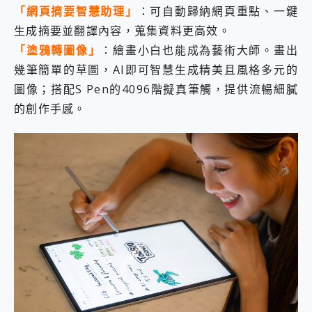
「網頁摘要智慧助理」
：可自動歸納網頁重點、一鍵
生成摘要並翻譯內容，蒐集資料更高效。
「塗鴉轉圖像」
：繪畫小白也能成為藝術大師。畫出
幾筆簡單的草圖，AI即可智慧生成精美且風格多元的
圖像；搭配S Pen的4096階擬真筆觸，提供流暢細膩
的創作手感。