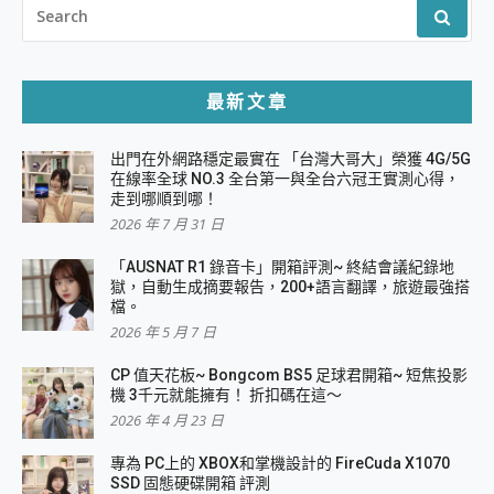
SEARCH
FOR:
最新文章
出門在外網路穩定最實在 「台灣大哥大」榮獲 4G/5G
在線率全球 NO.3 全台第一與全台六冠王實測心得，
走到哪順到哪！
2026 年 7 月 31 日
「AUSNAT R1 錄音卡」開箱評測~ 終結會議紀錄地
獄，自動生成摘要報告，200+語言翻譯，旅遊最強搭
檔。
2026 年 5 月 7 日
CP 值天花板~ Bongcom BS5 足球君開箱~ 短焦投影
機 3千元就能擁有！ 折扣碼在這～
2026 年 4 月 23 日
專為 PC上的 XBOX和掌機設計的 FireCuda X1070
SSD 固態硬碟開箱 評測