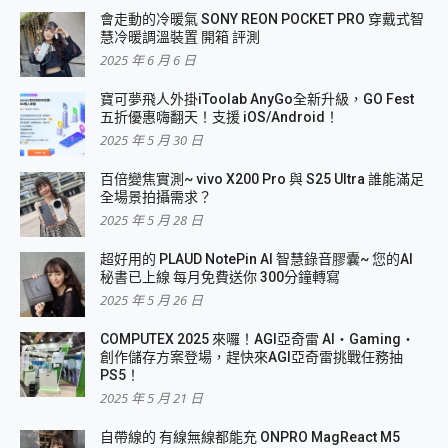
會走動的冷暖氣 SONY REON POCKET PRO 穿戴式智
慧冷暖調溫裝置 開箱 評測
2025 年 6 月 6 日
寶可夢飛人外掛iToolab AnyGo全新升級，GO Fest
五折優惠嗨翻天！支援 iOS/Android！
2025 年 5 月 30 日
百倍變焦實測~ vivo X200 Pro 與 S25 Ultra 誰能滿足
全場景拍攝需求？
2025 年 5 月 28 日
超好用的 PLAUD NotePin AI 智慧錄音膠囊~ 您的AI
秘書已上線 每月免費送你 300分鐘轉寫
2025 年 5 月 26 日
COMPUTEX 2025 來囉！AGI亞奇雷 AI・Gaming・
創作儲存方案登場，趕快來AGI亞奇雷挑戰任務抽
PS5！
2025 年 5 月 21 日
自帶線的 有線無線都能充 ONPRO MagReact M5