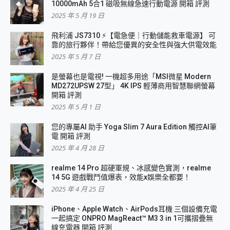
10000mAh 5合1 磁吸無線急速行動電源 開箱 評測
2025 年 5 月 19 日
飛利浦 JS7310 ⚡【電急便｜行動儲能救車電源】 可
靠的旅行夥伴！帶給您優異的安全性與強大供電效能
2025 年 5 月 7 日
是螢幕也是電視! 一機超多用途「MSI微星 Modern
MD272UPSW 27型」 4K IPS 輕薄商用智慧聯網螢幕
開箱 評測
2025 年 5 月 1 日
您的專屬AI 助手 Yoga Slim 7 Aura Edition 觸控AI筆
電 開箱 評測
2025 年 4 月 28 日
realme 14 Pro 超硬軍規、冰感變色實測，realme
14 5G 遊戲戰鬥值爆表，效能x娛樂全都要！
2025 年 4 月 25 日
iPhone、Apple Watch、AirPods耳機 三個設備充電
一起搞定 ONPRO MagReact™ M3 3 in 1可攜摺疊無
線充電器 開箱 評測