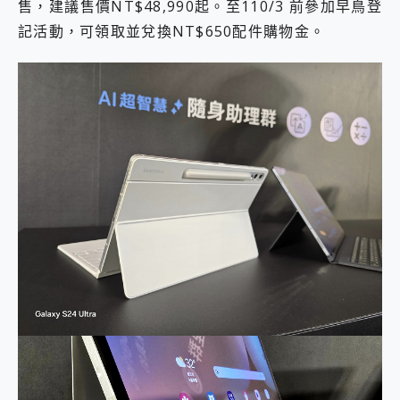
售，建議售價NT$48,990起。至110/3 前參加早鳥登
記活動，可領取並兌換NT$650配件購物金。