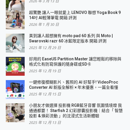
2026 年 3 月 13 日
超驚艷 讓人一眼就愛上 LENOVO 聯想 Yoga Book 9
14吋 AI輕薄筆電 開箱 評測
2026 年 1 月 30 日
美到讓人超想擁有 moto pad 60 系列 與 Moto |
Swarovski razr 60 冰藍限定版本 開箱 評測
2025 年 12 月 29 日
好用的 EaseUS Partition Master 讓您輕鬆的移除與
格式化有防寫保護的隨身碟或SD卡
2025 年 12 月 19 日
一鍵修復模糊影片、舊照的 AI 好幫手! VideoProc
Converter AI 新版全解析 × 年末優惠，一篇全看懂
2025 年 12 月 15 日
小朋友才做選擇 投影機 RGB藍牙音響 氛圍情境燈 我
通通都要！ Starfish 2 幻彩膠囊投影機｜結合「 智慧
投影 & 煥彩流動 」的沈浸式生活新體驗
2025 年 12 月 13 日